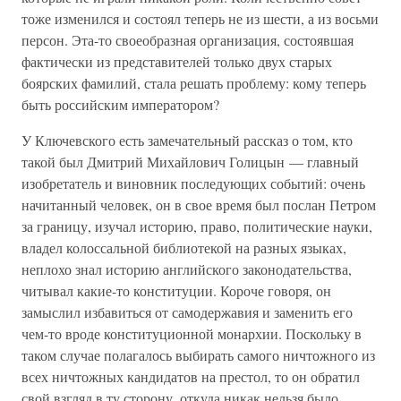
тоже изменился и состоял теперь не из шести, а из восьми
персон. Эта-то своеобразная организация, состоявшая
фактически из представителей только двух старых
боярских фамилий, стала решать проблему: кому теперь
быть российским императором?
У Ключевского есть замечательный рассказ о том, кто
такой был Дмитрий Михайлович Голицын — главный
изобретатель и виновник последующих событий: очень
начитанный человек, он в свое время был послан Петром
за границу, изучал историю, право, политические науки,
владел колоссальной библиотекой на разных языках,
неплохо знал историю английского законодательства,
читывал какие-то конституции. Короче говоря, он
замыслил избавиться от самодержавия и заменить его
чем-то вроде конституционной монархии. Поскольку в
таком случае полагалось выбирать самого ничтожного из
всех ничтожных кандидатов на престол, то он обратил
свой взгляд в ту сторону, откуда никак нельзя было