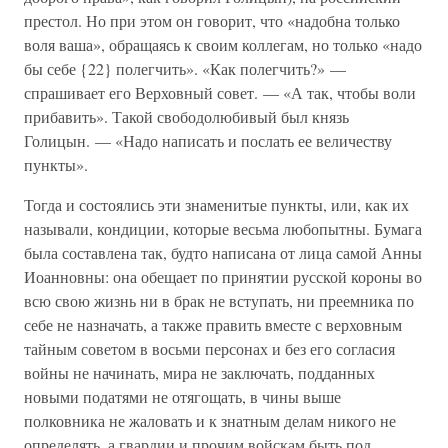
престол. Но при этом он говорит, что «надобна только
воля ваша», обращаясь к своим коллегам, но только «надо
бы себе {22} полегчить». «Как полегчить?» —
спрашивает его Верховный совет. — «А так, чтобы воли
прибавить». Такой свободолюбивый был князь
Голицын. — «Надо написать и послать ее величеству
пункты».
Тогда и состоялись эти знаменитые пункты, или, как их
называли, кондиции, которые весьма любопытны. Бумага
была составлена так, будто написана от лица самой Анны
Иоанновны: она обещает по принятии русской короны во
всю свою жизнь ни в брак не вступать, ни преемника по
себе не назначать, а также править вместе с верховным
тайным советом в восьми персонах и без его согласия
войны не начинать, мира не заключать, подданных
новыми податями не отягощать, в чины выше
полковника не жаловать и к знатным делам никого не
определять, а гвардии и прочим войскам быть под