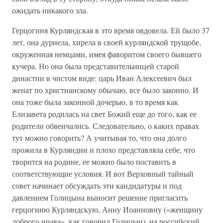
ожидать никакого зла.
Герцогиня Курляндская в это время овдовела. Ей было 37
лет, она дурнела, хирела в своей курляндской трущобе,
окруженная немцами, имея фаворитом своего бывшего
кучера. Но она была представительницей старой
династии в чистом виде: царь Иван Алексеевич был
женат по христианскому обычаю, все было законно. И
она тоже была законной дочерью, в то время как
Елизавета родилась на свет Божий еще до того, как ее
родители обвенчались. Следовательно, о каких правах
тут можно говорить? А учитывая то, что она долго
прожила в Курляндии и плохо представляла себе, что
творится на родине, ее можно было поставить в
соответствующие условия. И вот Верховный тайный
совет начинает обсуждать эти кандидатуры и под
давлением Голицына выносит решение пригласить
герцогиню Курляндскую, Анну Иоанновну («женщину
доброго нрава», как говорил Голицын), на российский