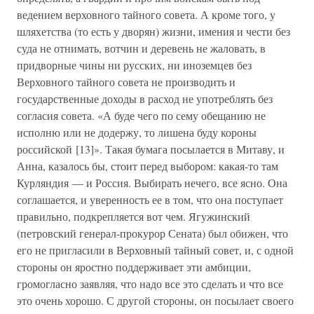
ведением верховного тайного совета. А кроме того, у
шляхетства (то есть у дворян) жизни, имения и чести без
суда не отнимать, вотчин и деревень не жаловать, в
придворные чины ни русских, ни иноземцев без
Верховного тайного совета не производить и
государственные доходы в расход не употреблять без
согласия совета. «А буде чего по сему обещанию не
исполню или не додержу, то лишена буду короны
российской [13]». Такая бумага посылается в Митаву, и
Анна, казалось бы, стоит перед выбором: какая-то там
Курляндия — и Россия. Выбирать нечего, все ясно. Она
соглашается, и уверенность ее в том, что она поступает
правильно, подкрепляется вот чем. Ягужинский
(петровский генерал-прокурор Сената) был обижен, что
его не пригласили в Верховный тайный совет, и, с одной
стороны он яростно поддерживает эти амбиции,
громогласно заявляя, что надо все это сделать и что все
это очень хорошо. С другой стороны, он посылает своего