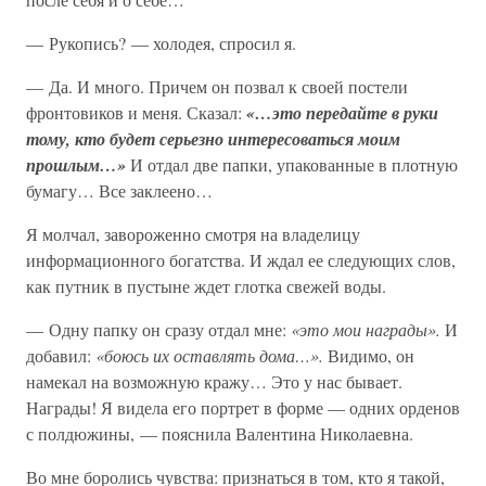
— Рукопись? — холодея, спросил я.
— Да. И много. Причем он позвал к своей постели
фронтовиков и меня. Сказал:
«…это передайте в руки
тому, кто будет серьезно интересоваться моим
прошлым…»
И отдал две папки, упакованные в плотную
бумагу… Все заклеено…
Я молчал, завороженно смотря на владелицу
информационного богатства. И ждал ее следующих слов,
как путник в пустыне ждет глотка свежей воды.
— Одну папку он сразу отдал мне:
«это мои награды».
И
добавил:
«боюсь их оставлять дома…».
Видимо, он
намекал на возможную кражу… Это у нас бывает.
Награды! Я видела его портрет в форме — одних орденов
с полдюжины, — пояснила Валентина Николаевна.
Во мне боролись чувства: признаться в том, кто я такой,