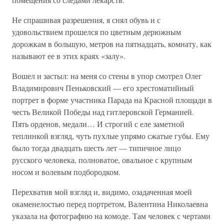
Не спрашивая разрешения, я снял обувь и с
удовольствием прошелся по цветным дерюжным
дорожкам в большую, метров на пятнадцать, комнату, как
называют ее в этих краях «залу».
Вошел и застыл: на меня со стены в упор смотрел Олег
Владимирович Пеньковский — его хрестоматийный
портрет в форме участника Парада на Красной площади в
честь Великой Победы над гитлеровской Германией.
Пять орденов, медали… И строгий с еле заметной
теплинкой взгляд, чуть пухлые упрямо сжатые губы. Ему
было тогда двадцать шесть лет — типичное лицо
русского человека, полноватое, овальное с крупным
носом и волевым подбородком.
Перехватив мой взгляд и, видимо, озадаченная моей
окаменелостью перед портретом, Валентина Николаевна
указала на фотографию на комоде. Там человек с чертами