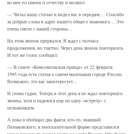
ко мне по имени и отчеству и молвил:
— Читал вашу статью и видел вас в передаче… Спасибо
за добрые слова в адрес нашего общего знакомого… Это
очень смело с вашей стороны…
На этом звонок прервался. Я ждал с полчаса
продолжения, но тщетно. Через день звонок повторился.
И тот же голос сообщил:
— В газете «Комсомольская правда» от 22 февраля
1995 года есть статья о самом маленьком городе России.
Возможно, это вас заинтересует…
И снова гудки. Теперь в этот день я не ждал повторного
звонка, хотя и надеялся еще на одну «встречу» с
незнакомцем.
А пока я обобщил два факта: кто-то, знавший
Пеньковского, в иносказательной форме представился
мне и почему-то назвал место на карте России. Оба факта