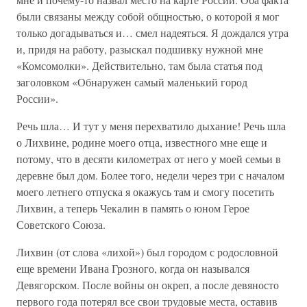
были связаны между собой общностью, о которой я мог
только догадываться и… смел надеяться. Я дождался утра
и, придя на работу, разыскал подшивку нужной мне
«Комсомолки». Действительно, там была статья под
заголовком «Обнаружен самый маленький город
России».
Речь шла… И тут у меня перехватило дыхание! Речь шла
о Лихвине, родине моего отца, известного мне еще и
потому, что в десяти километрах от него у моей семьи в
деревне был дом. Более того, недели через три с началом
моего летнего отпуска я окажусь там и смогу посетить
Лихвин, а теперь Чекалин в память о юном Герое
Советского Союза.
Лихвин (от слова «лихой») был городом с родословной
еще времени Ивана Грозного, когда он назывался
Девягорском. После войны он окреп, а после девяносто
первого года потерял все свои трудовые места, оставив