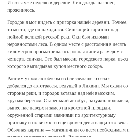
И вот я уже неделю в деревне. Лил дождь, наконец
прояснилось.
Городок я мог видеть с пригорка нашей деревни. Точнее,
то место, где он находился. Синеющий горизонт над
поймой великой русской реки Оки был изломан
неровностями леса. В одном месте с расстояния в десять
километров просматривалась ровная линия размером с
четверть спички. Это был массив городского парка, из-за
которого выглядывал купол местного собора.
Ранним утром автобусом из близлежащего села я
добрался до автотрассы, ведущей в Лихвин. Мы ехали со
стороны реки, и городок вставал над ней высоким,
крутым берегом. Старенький автобус, натужно подвывая,
вынес нас наверх и замер на крохотной площади,
окруженной старыми зданиями по архитектурному
признаку и по ветхости еще времен девятнадцатого века.
Обычная картина — магазинчики со всем необходимым и
полное отсутствие жителей. Даже зевак.