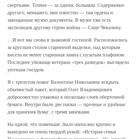
свертками. Точнее — за одним, большим. Содержимое
другого, меньшего, мне известно — там ордена и
завещанные музею документы. В музее уже есть
экспозиция другому герою войны — Саше Чекалину.
…И вот мы снова в знакомой гостиной. Расположились
за круглым столом старинной выделки, над которым
висела не менее старинная лампа с пузатым плафоном.
Последнее убежище ветерана «трех разведок» выглядело
уютным гнездом.
Я с трепетом помог Валентине Николаевне вскрыть
объемистый пакет, который Олег Владимирович
добросовестно упаковал в несколько слоев оберточной
бумаги. Внутри были две папки — прочные и удобные
для хранения бумаг, с тремя завязками.
На одной, что поменьше, было написано крупно и
выведено не очень твердой рукой: «История семьи
Пеньковских в фотографиях и документах». На другой: