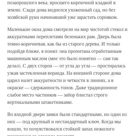
позапрошлого века, вросшего кирпичной кладкой в
землю. Сзади дома виднелся ухоженный сад, но без
хозяйской руки начинавший уже зарастать сорняком.
Маленькие окна дома смотрели на мир чистотой стекол и
аккуратными переплетами беленьких рам. Дверь была
темно-коричневая, как бы из старого дерева. И только
подойдя ближе, я понял: она пропитана отработанным
машинным маслом (мне это было понятно — сам так
делал). С двух сторон — от угла до угла — простиралась
узкая застекленная веранда. На внешней стороне дома
царил налет аккуратности и четкости в линиях, а в
окраске — сдержанность тонов. Даже традиционное
слабое место частников — забор блистал строго
вертикальными штакетниками.
Во входной двери замки были стандартными, но один из
них — под крупный и нестандартный ключ. Когда мы
вошли, то почувствовался стойкий запах нежилого
помещения со следами лекарств.