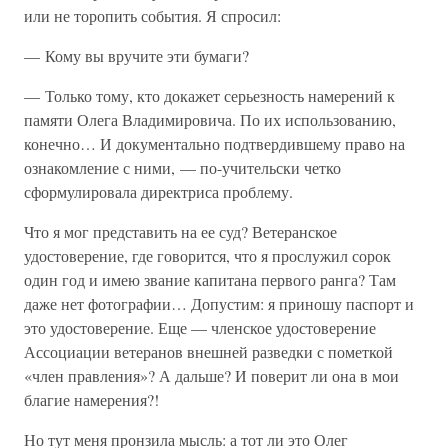
или не торопить события. Я спросил:
— Кому вы вручите эти бумаги?
— Только тому, кто докажет серьезность намерений к
памяти Олега Владимировича. По их использованию,
конечно… И документально подтвердившему право на
ознакомление с ними, — по-учительски четко
сформулировала директриса проблему.
Что я мог представить на ее суд? Ветеранское
удостоверение, где говорится, что я прослужил сорок
один год и имею звание капитана первого ранга? Там
даже нет фотографии… Допустим: я приношу паспорт и
это удостоверение. Еще — членское удостоверение
Ассоциации ветеранов внешней разведки с пометкой
«член правления»? А дальше? И поверит ли она в мои
благие намерения?!
Но тут меня пронзила мысль: а тот ли это Олег