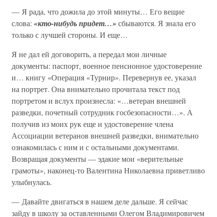
— Я рада, что дожила до этой минуты… Его вещие
слова:
«кто-нибудь придет…»
сбываются. Я знала его
только с лучшей стороны. И еще…
Я не дал ей договорить, а передал мои личные
документы: паспорт, военное пенсионное удостоверение
и… книгу «Операция «Турнир». Перевернув ее, указал
на портрет. Она внимательно прочитала текст под
портретом и вслух произнесла: «…ветеран внешней
разведки, почетный сотрудник госбезопасности…». А
получив из моих рук еще и удостоверение члена
Ассоциации ветеранов внешней разведки, внимательно
ознакомилась с ним и с остальными документами.
Возвращая документы — эдакие мои «верительные
грамоты», наконец-то Валентина Николаевна приветливо
улыбнулась.
— Давайте двигаться в нашем деле дальше. Я сейчас
зайду в школу за оставленными Олегом Владимировичем