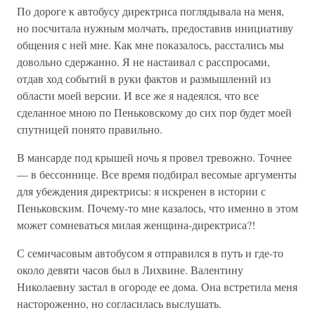
По дороге к автобусу директриса поглядывала на меня,
но посчитала нужным молчать, предоставив инициативу
общения с ней мне. Как мне показалось, расстались мы
довольно сдержанно. Я не настаивал с расспросами,
отдав ход событий в руки фактов и размышлений из
области моей версии. И все же я надеялся, что все
сделанное мною по Пеньковскому до сих пор будет моей
спутницей понято правильно.
В мансарде под крышей ночь я провел тревожно. Точнее
— в бессоннице. Все время подбирал весомые аргументы
для убеждения директрисы: я искренен в истории с
Пеньковским. Почему-то мне казалось, что именно в этом
может сомневаться милая женщина-директриса?!
С семичасовым автобусом я отправился в путь и где-то
около девяти часов был в Лихвине. Валентину
Николаевну застал в огороде ее дома. Она встретила меня
настороженно, но согласилась выслушать.