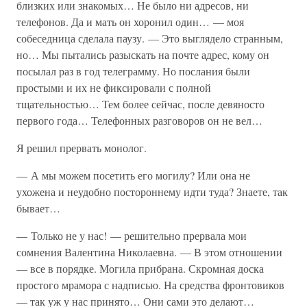
близких или знакомых… Не было ни адресов, ни
телефонов. Да и мать он хоронил один… — моя
собеседница сделала паузу. — Это выглядело странным,
но… Мы пытались разыскать на почте адрес, кому он
посылал раз в год телеграмму. Но послания были
простыми и их не фиксировали с полной
тщательностью… Тем более сейчас, после девяносто
первого года… Телефонных разговоров он не вел…
Я решил прервать монолог.
— А мы можем посетить его могилу? Или она не
ухожена и неудобно постороннему идти туда? Знаете, так
бывает…
— Только не у нас! — решительно прервала мои
сомнения Валентина Николаевна. — В этом отношении
— все в порядке. Могила прибрана. Скромная доска
простого мрамора с надписью. На средства фронтовиков
— так уж у нас принято… Они сами это делают…