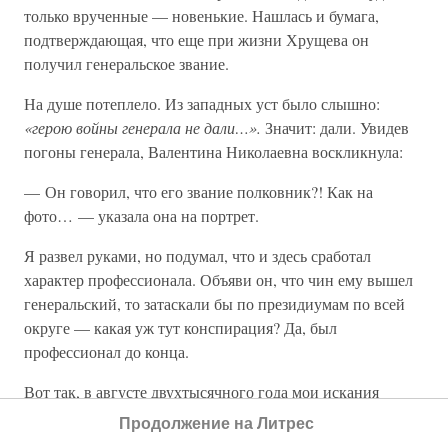
только врученные — новенькие. Нашлась и бумага,
подтверждающая, что еще при жизни Хрущева он
получил генеральское звание.
На душе потеплело. Из западных уст было слышно:
«герою войны генерала не дали…».
Значит: дали. Увидев
погоны генерала, Валентина Николаевна воскликнула:
— Он говорил, что его звание полковник?! Как на
фото… — указала она на портрет.
Я развел руками, но подумал, что и здесь сработал
характер профессионала. Объяви он, что чин ему вышел
генеральский, то затаскали бы по президиумам по всей
округе — какая уж тут конспирация? Да, был
профессионал до конца.
Вот так, в августе двухтысячного года мои искания
привели к заветной черте, за которой тайна перестает
Продолжение на Литрес
быть такой…