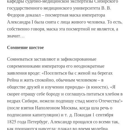
кафедры судебно-медицинской экспертизы Сибирского
государственного медицинского университета В. В.
Федоров доказал – посмертная маска императора
Александра I была снята с лица живого человека. То есть,
собственно говоря, маска эта посмертной не является, а
значит…
Сомнение шестое
Сомневаться заставляют и зафиксированные
современниками императора его неоднократные
заявления вроде: «Поселиться бы с женой на берегах
Рейна и жить спокойно, обычным человеком – в
обществе друзей и изучении природы» (в юности), «Я
скорее отращу себе бороду и соглашусь питаться хлебом в
недрах Сибири, нежели подпишу стыд моего Отечества!»
(после взятия Наполеоном Москвы, когда шла речь о
подписании капитуляции) и т. д. Покидая 1 сентября
1825 года Петербург, Александр прощался со всеми так,
как прощаются навсегда: плакал во время молебна,