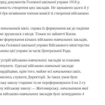
еред документів Головної шкільної управи 1918 р.
ивість створення цих закладів. Не зауважено цього й у
був незмінним членом комісії зі створення військових
начальників шкіл, справа їх формування аж до падіння
не зрушилася з місця. Тільки по зайнятті Києва
ве формування кількох військово-навчальних закладів,
ика Головної шкільної управи Військового міністерства
ника цієї управи за часів Центральної Ради.
устрій військово-навчальних закладів за планами
алізувати. Одеські військово-навчальні заклади
вардійцями, крім того, майже всі начальники шкіл,
овились служити Директорії. За таких умов було
ську школу старшин та не переформовувати її на 2-гу
дну військову школу — Житомирську, начальником якої
в військово-навчальних закладів було затверджено 4