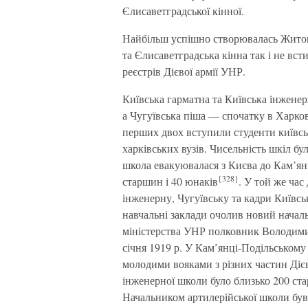
Єлисаветградської кінної.
Найбільш успішно створювалась Житом
та Єлисаветградська кінна так і не вст
реєстрів Дієвої армії УНР.
Київська гарматна та Київська інженер
а Чугуївська піша — спочатку в Харков
перших двох вступили студенти київсь
харківських вузів. Чисельність шкіл бу
школа евакуювалася з Києва до Кам’ян
{328}
старшин і 40 юнаків
. У той же ча
інженерну, Чугуївську та кадри Київськ
навчальні заклади очолив новий начал
міністерства УНР полковник Володими
січня 1919 р. У Кам’янці-Подільськом
молодими вояками з різних частин Дієво
інженерної школи було близько 200 ста
Начальником артилерійської школи був