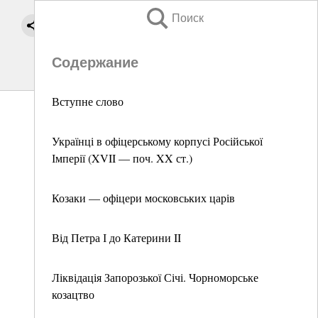
Поиск
Содержание
Вступне слово
Українці в офіцерському корпусі Російської
Імперії (XVII — поч. XX ст.)
Козаки — офіцери московських царів
Від Петра І до Катерини II
Ліквідація Запорозької Січі. Чорноморське
козацтво