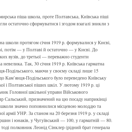
ирська піша школа, проте Полтавська, Київська піші
игли остаточно сформуватися і згодом взагалі зникли з
на школи протягом січня 1919 р. формувалися у Києві,
і, потім — у Полтаві й остаточно — у Києві. До
ких вузів, до третьої — переважно студенти
ла невелика. Так, 30 січня 1919 р. Київська гарматна
ця-Подільського, маючи у своєму складі лише 15
с до Кам’янця-Подільського було переведено Київську
ої і Полтавської піших шкіл. У лютому 1919 р. ці
ьник Головної шкільної управи Військового
р Сальський, призначений на цю посаду наприкінці
у школи значно поповнилися місцевою молоддю та
ї армії УНР. За станом на 20 березня 1919 р. у складі
ршин і юнаків, у Чугуївський — 100, у гарматній — 80.
 тоді полковник Леонід Сінклер (рідний брат генерала