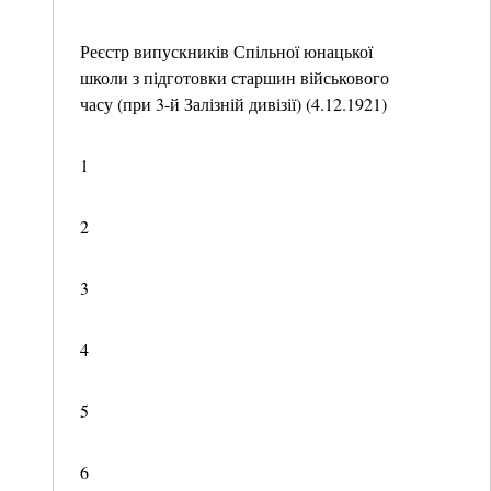
Реєстр випускників Спільної юнацької
школи з підготовки старшин військового
часу (при 3-й Залізній дивізії) (4.12.1921)
1
2
3
4
5
6