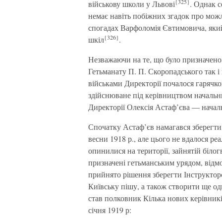
{325}
військову школи у Львові
. Однак с
немає навіть побіжних згадок про можл
спогадах Варфоломія Євтимовича, який 
{326}
шкіл
.
Незважаючи на те, що було призначено 
Гетьманату П. П. Скоропадського так і 
військами Директорії почалося гарячко
здійснюване під керівництвом начальн
Директорії Олексія Астаф’єва — началь
Спочатку Астаф’єв намагався зберегти 
весни 1918 р., але цього не вдалося ре
опинилися на території, зайнятій білог
призначені гетьманським урядом, відм
прийнято рішення зберегти Інструктор
Київську пішу, а також створити ще о
став полковник Кілька нових керівникі
січня 1919 р: