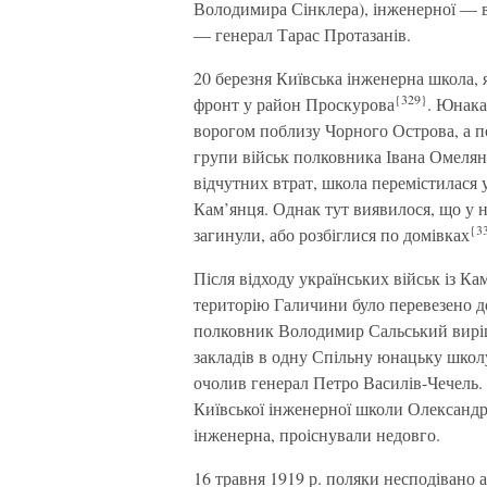
Володимира Сінклера), інженерної — в
— генерал Тарас Протазанів.
20 березня Київська інженерна школа,
{329}
фронт у район Проскурова
. Юнака
ворогом поблизу Чорного Острова, а по
групи військ полковника Івана Омелян
відчутних втрат, школа перемістилася у
Кам’янця. Однак тут виявилося, що у н
{3
загинули, або розбіглися по домівках
Після відходу українських військ із К
територію Галичини було перевезено д
полковник Володимир Сальський виріш
закладів в одну Спільну юнацьку школу 
очолив генерал Петро Василів-Чечель. 
Київської інженерної школи Олександр
інженерна, проіснували недовго.
16 травня 1919 р. поляки несподівано 