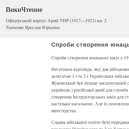
ВикиЧтение
Офіцерський корпус Армії УНР (1917—1921) кн. 2
Тинченко Ярослав Юрьевич
Спроби створення юнаць
Спроби створення юнацьких шкіл у 19
Негативна відповідь, яку дав військо
делегатам 1-ї та 2-ї Українських військ
Жуковський був більше заклопотаний с
українців з російської армії для служб
створення Інструкторських шкіл для с
настільки нагальною. Але їх поновлен
міністерства.
Справа військової освіти була передан
викладача Чугуївського та 2-го Київсь