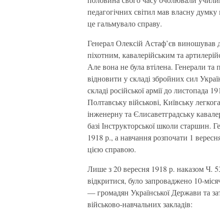
педагогічних світил мав власну думку п
це гальмувало справу.
Генерал Олексій Астаф’єв виношував 
піхотним, кавалерійським та артилерій
Але вона не була втілена. Генерали та
відновити у складі збройних сил Украї
складі російської армії до листопада 19
Полтавську військові, Київську легко
інженерну та Єлисаветградську кавалер
базі Інструкторської школи старшин. Г
1918 р., а навчання розпочати 1 вересн
цією справою.
Лише з 20 вересня 1918 р. наказом Ч. 
відкритися, було запроваджено 10-міся
— громадян Української Держави та з
військово-навчальних закладів: