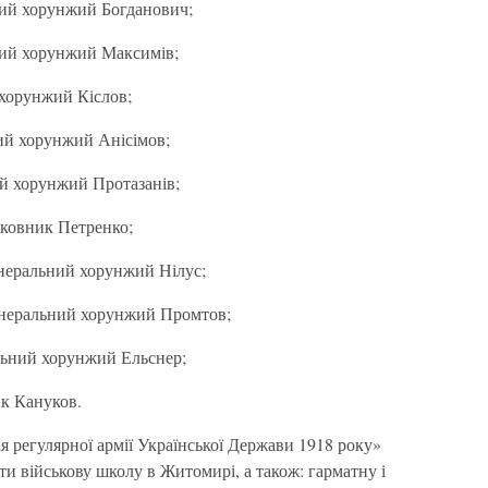
ний хорунжий Богданович;
ний хорунжий Максимів;
 хорунжий Кіслов;
ий хорунжий Анісімов;
й хорунжий Протазанів;
лковник Петренко;
енеральний хорунжий Нілус;
генеральний хорунжий Промтов;
льний хорунжий Ельснер;
к Кануков.
 регулярної армії Української Держави 1918 року»
ти військову школу в Житомирі, а також: гарматну і