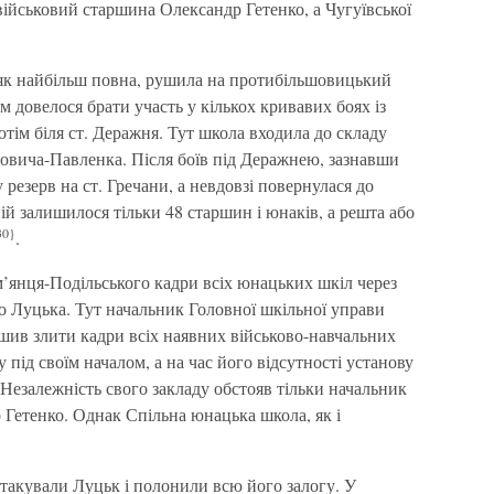
ійськовий старшина Олександр Гетенко, а Чугуївської
 як найбільш повна, рушила на протибільшовицький
м довелося брати участь у кількох кривавих боях із
тім біля ст. Деражня. Тут школа входила до складу
овича-Павленка. Після боїв під Деражнею, зазнавши
 резерв на ст. Гречани, а невдовзі повернулася до
ій залишилося тільки 48 старшин і юнаків, а решта або
30}
.
ам’янця-Подільського кадри всіх юнацьких шкіл через
о Луцька. Тут начальник Головної шкільної управи
ив злити кадри всіх наявних військово-навчальних
під своїм началом, а на час його відсутності установу
Незалежність свого закладу обстояв тільки начальник
 Гетенко. Однак Спільна юнацька школа, як і
атакували Луцьк і полонили всю його залогу. У