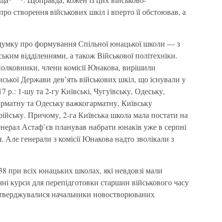
ро створення військових шкіл і вперто її обстоював, а
думку про формування Спільної юнацької школи — з
ським відділеннями, а також Військової політехніки.
 полковники, члени комісії Юнакова, вирішили
нської Держави дев’ять військових шкіл, що існували у
17 р.: 1-шу та 2-гу Київські, Чугуївську, Одеську,
гарматну та Одеську важкогарматну, Київську
ійську. Причому, 2-га Київська школа мала постати на
енерал Астаф’єв планував набрати юнаків уже в серпні
я. Але генерали з комісії Юнакова надто зволікали з
538 при всіх юнацьких школах, які невдовзі мали
чні курси для перепідготовки старшин військового часу
атверджувалися начальники новостворюваних