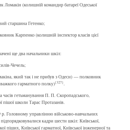
к Ломакін (колишній командир батареї Одеської
вий старшина Гетенко;
ковник Карпенко (колишній інспектор класів цієї
начені ще два начальники шкіл:
илів-Чечель;
макіна, який так і не прибув з Одеси) — полковник
{327}
 важкого гарматного полку)
.
за часів гетьманування П. П. Скоропадського,
ї пішої школи Тарас Протазанів.
19 р. Головному управлінню військово-навчальних
 підпорядковувалися кадри шести шкіл: Київської,
ої піших, Київської гарматної, Київської інженерної та