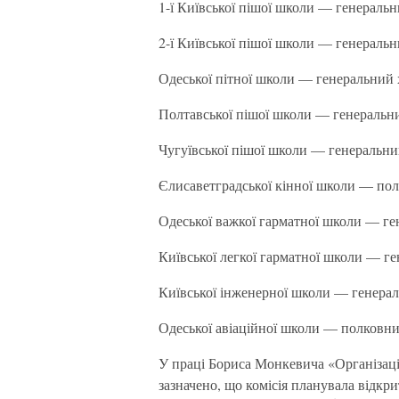
1-ї Київської пішої школи — генераль
2-ї Київської пішої школи — генераль
Одеської пітної школи — генеральний
Полтавської пішої школи — генеральн
Чугуївської пішої школи — генеральни
Єлисаветградської кінної школи — по
Одеської важкої гарматної школи — г
Київської легкої гарматної школи — 
Київської інженерної школи — генера
Одеської авіаційної школи — полковни
У праці Бориса Монкевича «Організація
зазначено, що комісія планувала відкри