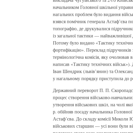
начальником Головної шкільної управи,
нагальних проблем було видання війсь
взявся помічник генерала Астаф’єва п
топографію, де друкувалися підручни
із загальної тактики — найважливішої 
Потому було видано «Тактику технічни
фортифікацію». Переклад підручників 
термінологічна комісія, яку очолював
написав «Тактику технічних військ»). Д
Іван Шендрик (львів’янин) та Олексан
у нагальному порядку приступила до 
Державний переворот П. П. Скоропадськ
процес створення військово-навчальних
утворення військових шкіл, на чолі яко
р. обійняв посаду начальника Головної
Астаф’єва. До складу комісії Миколи Ю
військових старшин — усі вони були в
половина свого часу очолювали учил