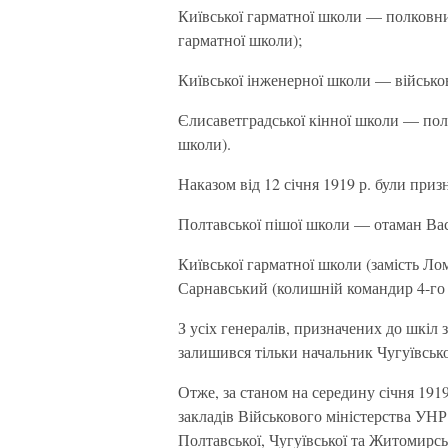
Київської гарматної школи — полковни
гарматної школи);
Київської інженерної школи — військо
Єлисаветградської кінної школи — пол
школи).
Наказом від 12 січня 1919 р. були приз
Полтавської пішої школи — отаман Вас
Київської гарматної школи (замість Ло
Сарнавський (колишній командир 4-го
З усіх генералів, призначених до шкіл 
залишився тільки начальник Чугуївсько
Отже, за станом на середину січня 19
закладів Військового міністерства УНР
Полтавської, Чугуївської та Житомирськ