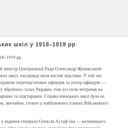
ких шкіл у 1918–1919 рр
18–1919 рр
вий міністр Центральної Ради Олександр Жуковський
ових шкіл, насправді мала вагомі підстави. У той час
правою перепідготовки офіцерів та унтер-офіцерів —
и у збройних силах України, тож усі сили витрачав на
таршин та підстаршин. Справа юнацьких шкіл була не
ня, звичайно, стояло у найближчих планах Військового
а у відання генерала Олексія Астаф’єва — колишнього
кого військових училищ, коли його було призначено