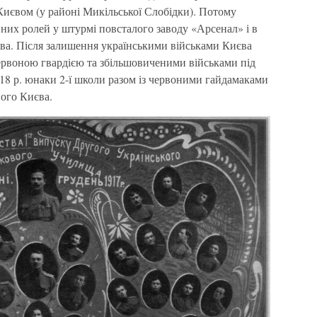
Києвом (у районі Микільської Слобідки). Потому
вних ролей у штурмі повсталого заводу «Арсенал» і в
ва. Після залишення українськими військами Києва
ервоною гвардією та збільшовиченими військами під
18 р. юнаки 2-ї школи разом із червоними гайдамаками
ого Києва.