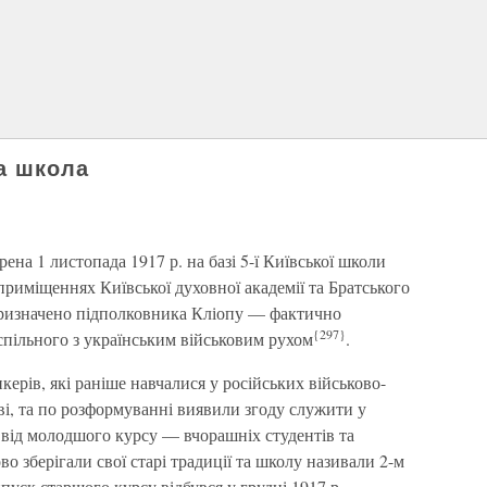
ва школа
ена 1 листопада 1917 р. на базі 5-ї Київської школи
риміщеннях Київської духовної академії та Братського
ризначено підполковника Кліопу — фактично
{297}
спільного з українським військовим рухом
.
ерів, які раніше навчалися у російських військово-
ві, та по розформуванні виявили згоду служити у
 від молодшого курсу — вчорашніх студентів та
о зберігали свої старі традиції та школу називали 2-м
уск старшого курсу відбувся у грудні 1917 р.