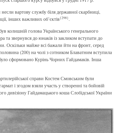
и несли вартову службу біля державної скарбниці,
{298}
нції, інших важливих об’єктів
.
ибув колишній голова Українського генерального
а та звернувся до юнаків із закликом вступати до
и. Оскільки майже всі бажали йти на фронт, серед
половина (200) на чолі з сотником Блаватним вступила
 було сформовано Курінь Чорних Гайдамаків. Інша
 артилерійської справи Костем Смовським були
армат і згодом взяли участь у створенні та бойовій
ого дивізіону Гайдамацького коша Слобідської України