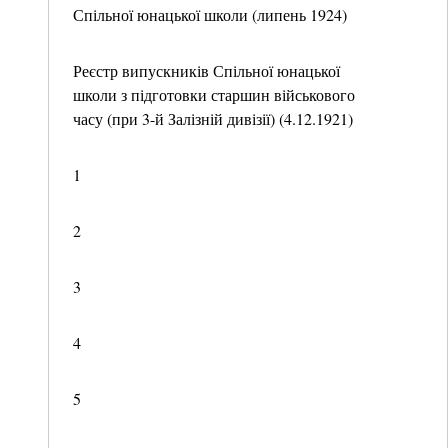
Спільної юнацької школи (липень 1924)
Реєстр випускників Спільної юнацької
школи з підготовки старшин військового
часу (при 3-й Залізній дивізії) (4.12.1921)
1
2
3
4
5