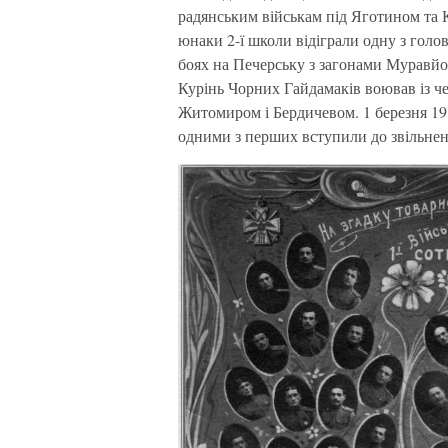
радянським військам під Яготином та 
юнаки 2-ї школи відіграли одну з голо
боях на Печерську з загонами Муравйо
Курінь Чорних Гайдамаків воював із ч
Житомиром і Бердичевом. 1 березня 19
одними з перших вступили до звільнен