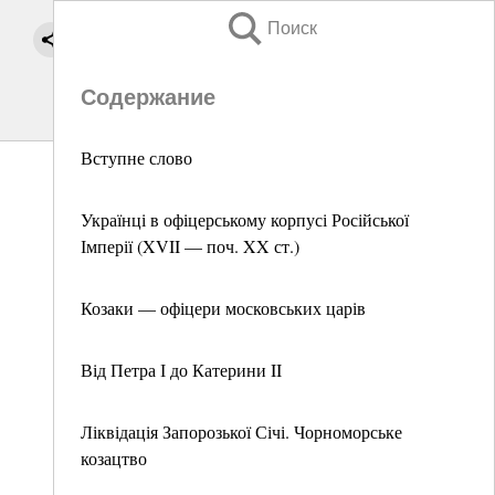
Поиск
Содержание
Вступне слово
Українці в офіцерському корпусі Російської
Імперії (XVII — поч. XX ст.)
Козаки — офіцери московських царів
Від Петра І до Катерини II
Ліквідація Запорозької Січі. Чорноморське
козацтво