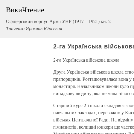
ВикиЧтение
Офіцерський корпус Армії УНР (1917—1921) кн. 2
Тинченко Ярослав Юрьевич
2-га Українська військо
2-га Українська військова школа
Друга Українська військова школа створ
прапорщиків. Розташовувалася вона у п
монастиря. Начальником школи було п
випадкову людину, яка не мала нічого 
Старший курс 2-ї школи складався з юнк
навчальних закладах, переважно у Киє
військах Центральної Ради. На відміну
гімназистів, колишні юнкери ще частков
Українським військовим училищем. Вип