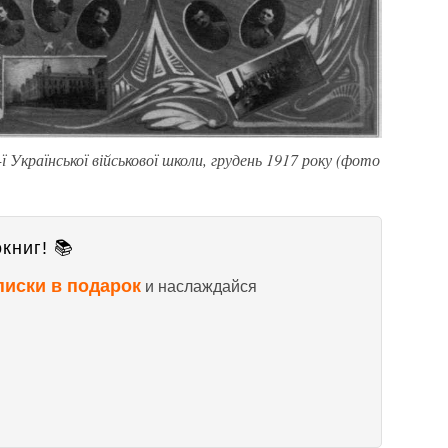
ї Української військової школи, грудень 1917 року (фото
книг! 📚
писки в подарок
и наслаждайся