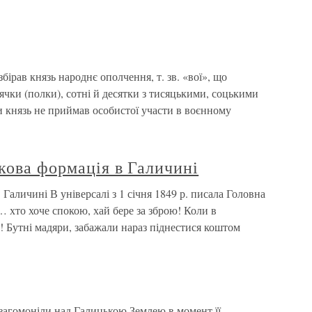
збірав князь народнє ополчення, т. зв. «вої», що
сячки (полки), сотні й десятки з тисяцькими, соцькими
и князь не приймав особистої участи в воєнному
кова формація в Галичині
Галичині В універсалі з 1 січня 1849 р. писала Головна
… хто хоче спокою, хай бере за зброю! Коли в
ти! Бутні мадяри, забажали нараз піднестися коштом
 загомоніли над Галицькою Землею в момент її