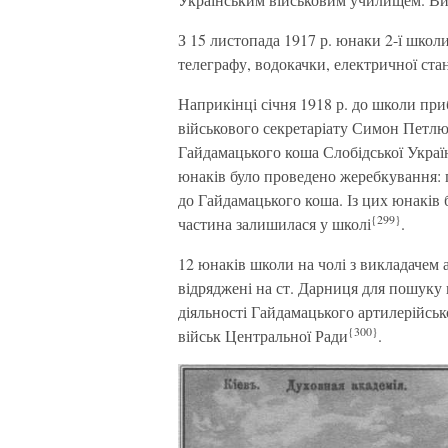
З 15 листопада 1917 р. юнаки 2-ї школ
телеграфу, водокачки, електричної ста
Наприкінці січня 1918 р. до школи пр
військового секретаріату Симон Петлюр
Гайдамацького коша Слобідської Україн
юнаків було проведено жеребкування: 
до Гайдамацького коша. Із цих юнаків
{299}
частина залишилася у школі
.
12 юнаків школи на чолі з викладачем
відряджені на ст. Дарниця для пошуку г
діяльності Гайдамацького артилерійськ
{300}
військ Центральної Ради
.