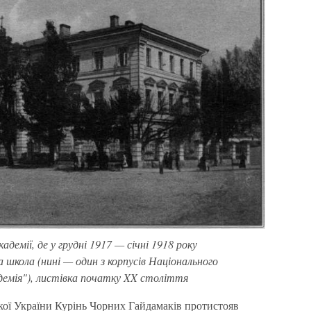
адемії, де у грудні 1917 — січні 1918 року
а школа (нині — один з корпусів Національного
демія"), листівка початку XX століття
кої України Курінь Чорних Гайдамаків протистояв