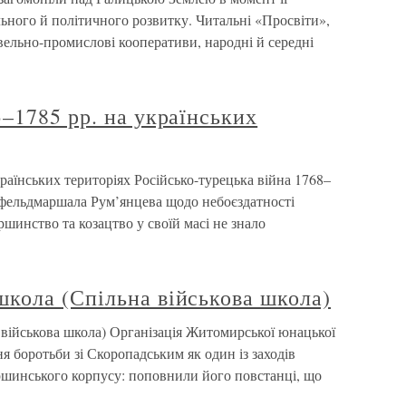
ьного й політичного розвитку. Читальні «Просвіти»,
вельно-промислові кооперативи, народні й середні
–1785 рр. на українських
раїнських територіях Російсько-турецька війна 1768–
 фельдмаршала Рум’янцева щодо небоєздатності
шинство та козацтво у своїй масі не знало
кола (Спільна військова школа)
військова школа) Організація Житомирської юнацької
я боротьби зі Скоропадським як один із заходів
ршинського корпусу: поповнили його повстанці, що