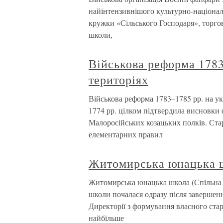
найінтензивнішого культурно-націонал
кружки «Сільського Господаря», торго
школи,
Військова реформа 1783
територіях
Військова реформа 1783–1785 рр. на ук
1774 рр. цілком підтвердила висновки
Малоросійських козацьких полків. Стар
елементарних правил
Житомирська юнацька ш
Житомирська юнацька школа (Спільна 
школи почалася одразу після завершенн
Директорії з формування власного ста
найбільше