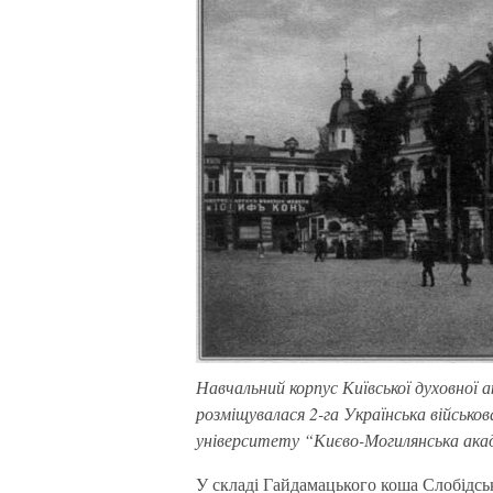
Навчальний корпус Київської духовної ак
розміщувалася 2-га Українська військов
університету “Києво-Могилянська ака
У складі Гайдамацького коша Слобідсь