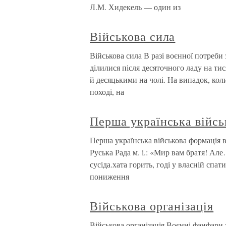
Л.М. Хидекель — один из
Військова сила
Військова сила В разі воєнної потреби 
ділилися після десяточного ладу на ти
й десяцькими на чолі. На випадок, кол
поході, на
Перша українська війсь
Перша українська військова формація в 
Руська Рада м. і.: «Мир вам братя! Але
сусіда.хата горить, годі у власній спа
пониження
Військова організація
Військова організація Воєнні фанфари