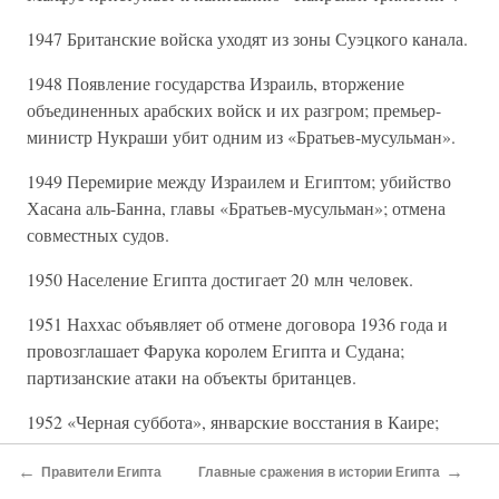
1947 Британские войска уходят из зоны Суэцкого канала.
1948 Появление государства Израиль, вторжение
объединенных арабских войск и их разгром; премьер-
министр Нукраши убит одним из «Братьев-мусульман».
1949 Перемирие между Израилем и Египтом; убийство
Хасана аль-Банна, главы «Братьев-мусульман»; отмена
совместных судов.
1950 Население Египта достигает 20 млн человек.
1951 Наххас объявляет об отмене договора 1936 года и
провозглашает Фарука королем Египта и Судана;
партизанские атаки на объекты британцев.
1952 «Черная суббота», январские восстания в Каире;
«Свободные офицеры» благополучно осуществляют
←
→
государственный переворот и отправляют в изгнание
Правители Египта
Главные сражения в истории Египта