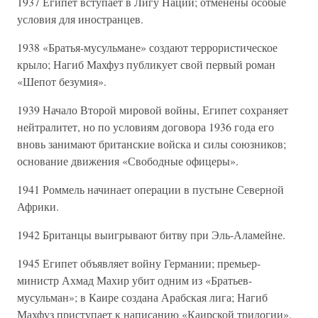
1937 Египет вступает в Лигу Наций; отменены особые
условия для иностранцев.
1938 «Братья-мусульмане» создают террористическое
крыло; Нагиб Махфуз публикует свой первый роман
«Шепот безумия».
1939 Начало Второй мировой войны, Египет сохраняет
нейтралитет, но по условиям договора 1936 года его
вновь занимают британские войска и силы союзников;
основание движения «Свободные офицеры».
1941 Роммель начинает операции в пустыне Северной
Африки.
1942 Британцы выигрывают битву при Эль-Аламейне.
1945 Египет объявляет войну Германии; премьер-
министр Ахмад Махир убит одним из «Братьев-
мусульман»; в Каире создана Арабская лига; Нагиб
Махфуз приступает к написанию «Каирской трилогии».