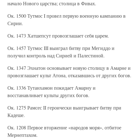
начало Нового царства; столица в Фивах.
Ок. 1500 Тутмос I провел первую военную кампанию в
Сирии.
Ок. 1473 Хатшепсут провозглашает себя царем.
Ок. 1457 Тутмос III выиграл битву при Мегиддо и
получил контроль над Сирией и Палестиной.
Ок. 1347 Эхнатон основывает новую столицу в Амарне и
провозглашает культ Атона, отказавшись от других богов.
Ок. 1336 Тутанхамон покидает Амарну и
восстанавливает культы других богов.
Ок. 1275 Рамсес II героически выигрывает битву при
Кадеше.
Ок. 1208 Первое вторжение «народов моря», отбитое
Мернептахом.