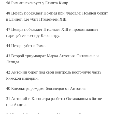
58 Рим аннексирует у Египта Кипр.
48 Цезарь побеждает Помпея при Фарсале; Помпей бежит
в Египет, где убит Птолемеем XIII.
47 Цезарь побеждает Птолемея XIII и провозглашает
царицей его сестру Клеопатру.
44 Цезарь убит в Риме.
43 Второй триумвират Марка Антония, Октавиана и
Лепида.
42 Антоний берет под свой контроль восточную часть
Римской империи.
40 Клеопатра рождает близнецов от Антония.
31 Антоний и Клеопатра разбиты Октавианом в битве
при Акции.