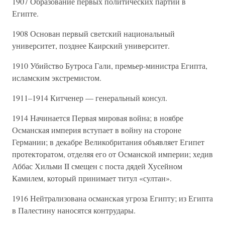
1907 Образование первых политических партий в
Египте.
1908 Основан первый светский национальный
университет, позднее Каирский университет.
1910 Убийство Бутроса Гали, премьер-министра Египта,
исламским экстремистом.
1911–1914 Китченер — генеральный консул.
1914 Начинается Первая мировая война; в ноябре
Османская империя вступает в войну на стороне
Германии; в декабре Великобритания объявляет Египет
протекторатом, отделяя его от Османской империи; хедив
Аббас Хильми II смещен с поста дядей Хусейном
Камилем, который принимает титул «султан».
1916 Нейтрализована османская угроза Египту; из Египта
в Палестину наносятся контрудары.