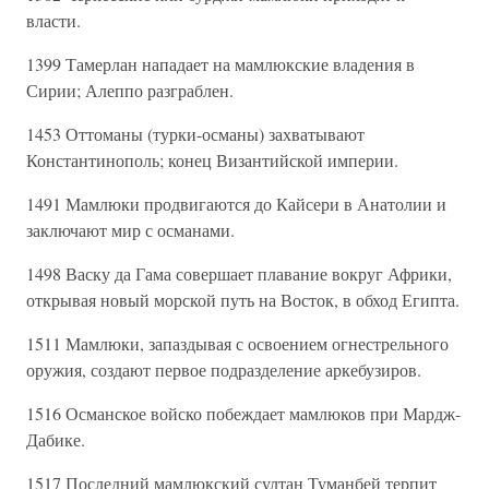
власти.
1399 Тамерлан нападает на мамлюкские владения в
Сирии; Алеппо разграблен.
1453 Оттоманы (турки-османы) захватывают
Константинополь; конец Византийской империи.
1491 Мамлюки продвигаются до Кайсери в Анатолии и
заключают мир с османами.
1498 Васку да Гама совершает плавание вокруг Африки,
открывая новый морской путь на Восток, в обход Египта.
1511 Мамлюки, запаздывая с освоением огнестрельного
оружия, создают первое подразделение аркебузиров.
1516 Османское войско побеждает мамлюков при Мардж-
Дабике.
1517 Последний мамлюкский султан Туманбей терпит