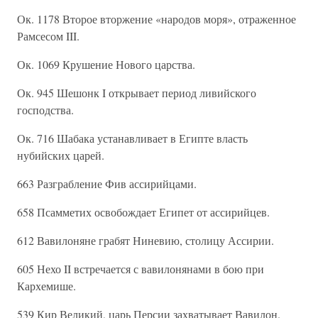
Ок. 1178 Второе вторжение «народов моря», отраженное
Рамсесом III.
Ок. 1069 Крушение Нового царства.
Ок. 945 Шешонк I открывает период ливийского
господства.
Ок. 716 Шабака устанавливает в Египте власть
нубийских царей.
663 Разграбление Фив ассирийцами.
658 Псамметих освобождает Египет от ассирийцев.
612 Вавилоняне грабят Ниневию, столицу Ассирии.
605 Нехо II встречается с вавилонянами в бою при
Кархемише.
539 Кир Великий, царь Персии захватывает Вавилон.