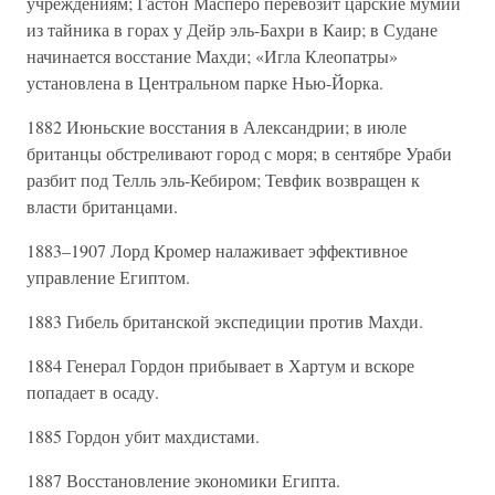
учреждениям; Гастон Масперо перевозит царские мумии
из тайника в горах у Дейр эль-Бахри в Каир; в Судане
начинается восстание Махди; «Игла Клеопатры»
установлена в Центральном парке Нью-Йорка.
1882 Июньские восстания в Александрии; в июле
британцы обстреливают город с моря; в сентябре Ураби
разбит под Телль эль-Кебиром; Тевфик возвращен к
власти британцами.
1883–1907 Лорд Кромер налаживает эффективное
управление Египтом.
1883 Гибель британской экспедиции против Махди.
1884 Генерал Гордон прибывает в Хартум и вскоре
попадает в осаду.
1885 Гордон убит махдистами.
1887 Восстановление экономики Египта.