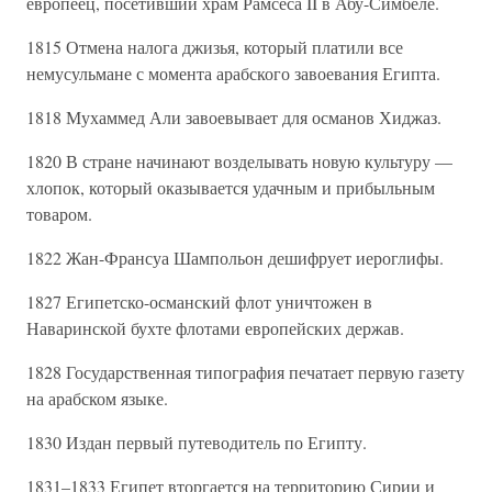
европеец, посетивший храм Рамсеса II в Абу-Симбеле.
1815 Отмена налога джизья, который платили все
немусульмане с момента арабского завоевания Египта.
1818 Мухаммед Али завоевывает для османов Хиджаз.
1820 В стране начинают возделывать новую культуру —
хлопок, который оказывается удачным и прибыльным
товаром.
1822 Жан-Франсуа Шампольон дешифрует иероглифы.
1827 Египетско-османский флот уничтожен в
Наваринской бухте флотами европейских держав.
1828 Государственная типография печатает первую газету
на арабском языке.
1830 Издан первый путеводитель по Египту.
1831–1833 Египет вторгается на территорию Сирии и