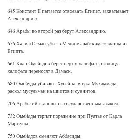
645 Констант II пытается отвоевать Египет, захватывает
Александрию.
646 Арабы во второй раз берут Александрию.
656 Халиф Осман убит в Медине арабским солдатом из
Египта.
661 Клан Омейядов берет верх в халифате; столицу
халифата переносят в Дамаск.
680 Омейяды убивают Хусейна, внука Мухаммеда;
раскол мусульман на шиитов и суннитов.
706 Арабский становится государственным языком.
732 Омейяды терпят поражение при Пуатье от Карла
Мартелла.
750 Омейядов сменяют Аббасиды.