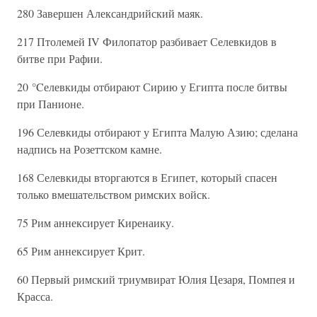
280 Завершен Александрийский маяк.
217 Птолемей IV Филопатор разбивает Селевкидов в
битве при Рафии.
20 °Cелевкиды отбирают Сирию у Египта после битвы
при Панионе.
196 Селевкиды отбирают у Египта Малую Азию; сделана
надпись на Розеттском камне.
168 Селевкиды вторгаются в Египет, который спасен
только вмешательством римских войск.
75 Рим аннексирует Киренаику.
65 Рим аннексирует Крит.
60 Первый римский триумвират Юлия Цезаря, Помпея и
Красса.