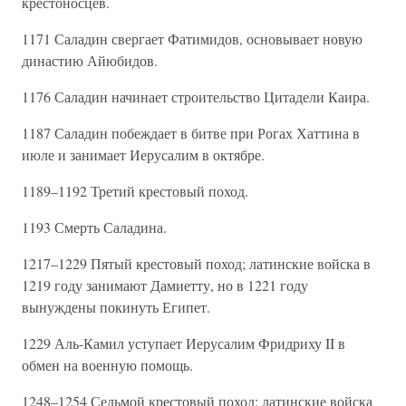
крестоносцев.
1171 Саладин свергает Фатимидов, основывает новую
династию Айюбидов.
1176 Саладин начинает строительство Цитадели Каира.
1187 Саладин побеждает в битве при Рогах Хаттина в
июле и занимает Иерусалим в октябре.
1189–1192 Третий крестовый поход.
1193 Смерть Саладина.
1217–1229 Пятый крестовый поход; латинские войска в
1219 году занимают Дамиетту, но в 1221 году
вынуждены покинуть Египет.
1229 Аль-Камил уступает Иерусалим Фридриху II в
обмен на военную помощь.
1248–1254 Седьмой крестовый поход; латинские войска