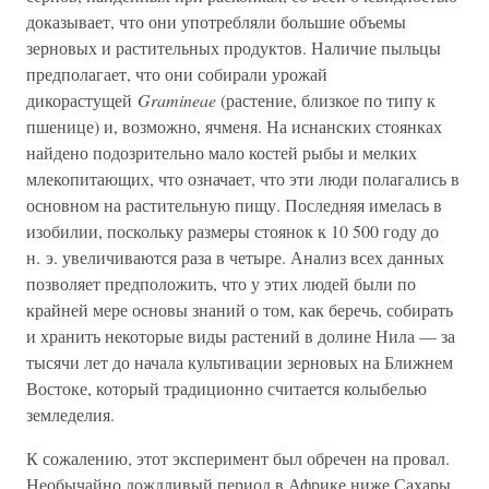
доказывает, что они употребляли большие объемы
зерновых и растительных продуктов. Наличие пыльцы
предполагает, что они собирали урожай
дикорастущей
Gramineae
(растение, близкое по типу к
пшенице) и, возможно, ячменя. На иснанских стоянках
найдено подозрительно мало костей рыбы и мелких
млекопитающих, что означает, что эти люди полагались в
основном на растительную пищу. Последняя имелась в
изобилии, поскольку размеры стоянок к 10 500 году до
н. э. увеличиваются раза в четыре. Анализ всех данных
позволяет предположить, что у этих людей были по
крайней мере основы знаний о том, как беречь, собирать
и хранить некоторые виды растений в долине Нила — за
тысячи лет до начала культивации зерновых на Ближнем
Востоке, который традиционно считается колыбелью
земледелия.
К сожалению, этот эксперимент был обречен на провал.
Необычайно дождливый период в Африке ниже Сахары