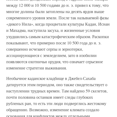
между 12 000 и 10 500 годами до н. э. привел к тому, что
многие долины были затоплены на десять ярдов выше
современного уровня земли. После так называемой фазы
«дикого Нила», когда процветали культуры Кадан, Иснан
и Махадма, наступила засуха, и жизненные условия
ухудшились самым катастрофическим образом. Раскопки
показывают, что примерно после 10 500 года до н. э.
совершенно исчезают серпы и зернотерки,
ассоциирующиеся с земледелием, зато в изобилии
появляются охотничьи орудия, что означает серьезное
изменение стратегии выживания.
Необычное каданское кладбище в Джебел-Сахаба
датируется этим периодом, оно также свидетельствует о
наступлении трудных времен. Там найдено 59 скелетов,
почти половина останков имеет следы глубоких
рубленых ран, то есть эти люди подверглись жестокому
обращению. Возможно, изменение климата создало
основания для конфликтов между отдельными