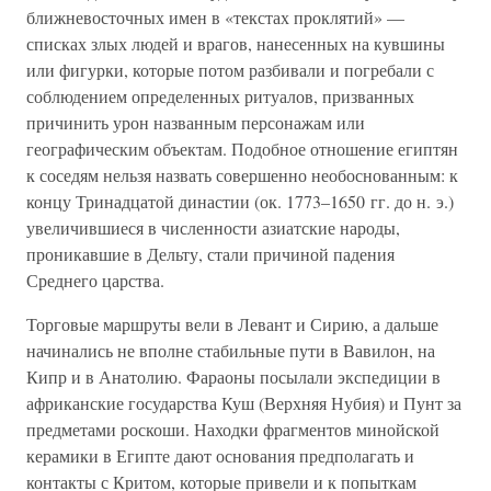
ближневосточных имен в «текстах проклятий» —
списках злых людей и врагов, нанесенных на кувшины
или фигурки, которые потом разбивали и погребали с
соблюдением определенных ритуалов, призванных
причинить урон названным персонажам или
географическим объектам. Подобное отношение египтян
к соседям нельзя назвать совершенно необоснованным: к
концу Тринадцатой династии (ок. 1773–1650 гг. до н. э.)
увеличившиеся в численности азиатские народы,
проникавшие в Дельту, стали причиной падения
Среднего царства.
Торговые маршруты вели в Левант и Сирию, а дальше
начинались не вполне стабильные пути в Вавилон, на
Кипр и в Анатолию. Фараоны посылали экспедиции в
африканские государства Куш (Верхняя Нубия) и Пунт за
предметами роскоши. Находки фрагментов минойской
керамики в Египте дают основания предполагать и
контакты с Критом, которые привели и к попыткам