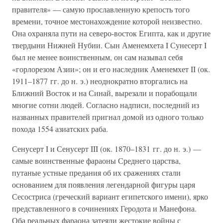
правителя» — самую прославленную крепость того
времени, точное местонахождение которой неизвестно.
Она охраняла пути на северо-восток Египта, как и другие
твердыни Нижней Нубии. Сын Аменемхета I Сунесерт I
был не менее воинственным, он сам называл себя
«горлорезом Азии»; он и его наследник Аменемхет II (ок.
1911–1877 гг. до н. э.) неоднократно вторгались на
Ближний Восток и на Синай, вырезали и порабощали
многие сотни людей. Согласно надписи, последний из
названных правителей пригнал домой из одного только
похода 1554 азиатских раба.
Сенусерт I и Сенусерт III (ок. 1870–1831 гг. до н. э.) —
самые воинственные фараоны Среднего царства,
путаные устные предания об их сражениях стали
основанием для появления легендарной фигуры царя
Сесостриса (греческий вариант египетского имени), ярко
представленного в сочинениях Геродота и Манефона.
Оба реальных фараона затеяли жестокие войны с