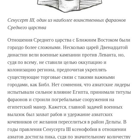
Сенусерт III, один из наиболее воинственных фараонов
Среднего царства
Отношения Среднего царства с Ближним Востоком были
гораздо более сложными. Несколько царей Двенадцатой
династии вели военные кампании против Леванта, но,
судя по всему, не ставили целью оккупацию и
колонизацию региона, предпочитая укреплять
существующие торговые связи с такими важными
городами, как Библ. Нет сомнения, что азиатские лидеры
испытывали сильное влияние Египта, принимали титулы
фараонов и строили погребальные сооружения на
египетский манер. Кажется, главной задачей военных
вылазок был захват рабов и удержание азиатских
кочевников от желания переселиться в район Дельты. В
годы правления Сенусерта III ксенофобия в отношении
азиатов достигла пика, судя по значительному количеству