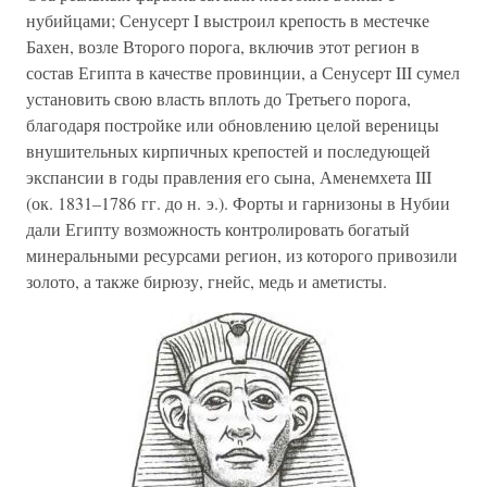
нубийцами; Сенусерт I выстроил крепость в местечке
Бахен, возле Второго порога, включив этот регион в
состав Египта в качестве провинции, а Сенусерт III сумел
установить свою власть вплоть до Третьего порога,
благодаря постройке или обновлению целой вереницы
внушительных кирпичных крепостей и последующей
экспансии в годы правления его сына, Аменемхета III
(ок. 1831–1786 гг. до н. э.). Форты и гарнизоны в Нубии
дали Египту возможность контролировать богатый
минеральными ресурсами регион, из которого привозили
золото, а также бирюзу, гнейс, медь и аметисты.