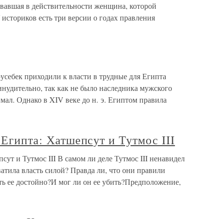
овавшая в действительности женщина, которой
 историков есть три версии о годах правления
себек приходили к власти в трудные для Египта
инудительно, так как не было наследника мужского
мал. Однако в XIV веке до н. э. Египтом правила
 Египта: Хатшепсут и Тутмос III
псут и Тутмос III В самом ли деле Тутмос III ненавидел
ватила власть силой? Правда ли, что они правили
ить ее достойно?И мог ли он ее убить?Предположение,