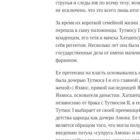
струпья и следы язв по всему телу, во
не исключено, что это всего лишь ито
За время их короткой семейной жизни 
перешла к сыну наложницы, Тутмосу III
младенцем, его тетя и мачеха Хатшепс
себя регентом. Несколько лет она был
государственные дела от имени мальчи
фараоном.
Ее претензии на власть основывались
была дочерью Тутмоса I и его главно
женой») Яхмос, прямой наследницей Я
Яхмоса, основателя династии. Хатшепсу
независимо от брака с Тутмосом II, в
Тутмос I выбирает ее своей преемнице
детства царицы как дочери Амона. Ее
является образцом того, что могла пол
введению титула «супруга Амона» и п
времен войн с гиксосами, когда не од