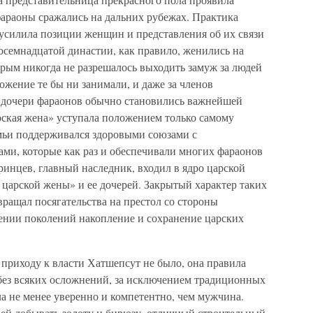
фараоны сражались на дальних рубежах. Практика
 усилила позиции женщин и представления об их связи
семнадцатой династии, как правило, женились на
торым никогда не разрешалось выходить замуж за людей
ложение те бы ни занимали, и даже за членов
 дочери фараонов обычно становились важнейшей
арская жена» уступала положением только самому
мьи поддерживался здоровыми союзами с
и, которые как раз и обеспечивали многих фараонов
инцев, главный наследник, входил в ядро царской
й царской жены» и ее дочерей. Закрытый характер таких
ращал посягательства на престол со стороны
ении поколений накопление и сохранение царских
 приходу к власти Хатшепсут не было, она правила
без всяких осложнений, за исключением традиционных
а не менее уверенно и компетентно, чем мужчина.
 ей добывать золоту и бирюзу, отличный строительный