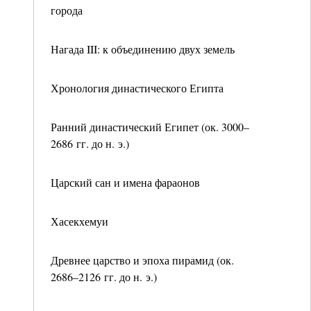
города
Нагада III: к объединению двух земель
Хронология династического Египта
Ранний династический Египет (ок. 3000–
2686 гг. до н. э.)
Царский сан и имена фараонов
Хасекхемуи
Древнее царство и эпоха пирамид (ок.
2686–2126 гг. до н. э.)