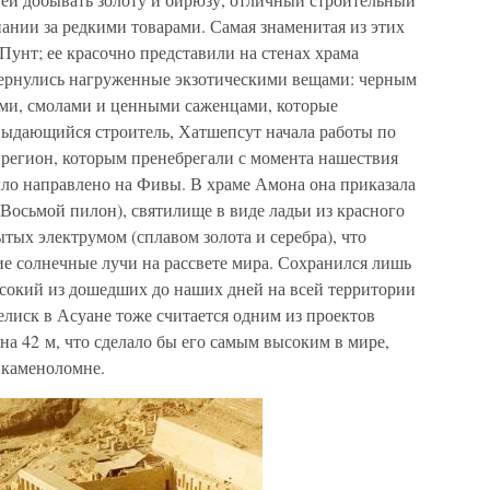
ании за редкими товарами. Самая знаменитая из этих
Пунт; ее красочно представили на стенах храма
вернулись нагруженные экзотическими вещами: черным
ями, смолами и ценными саженцами, которые
Выдающийся строитель, Хатшепсут начала работы по
 регион, которым пренебрегали с момента нашествия
ыло направлено на Фивы. В храме Амона она приказала
(Восьмой пилон), святилище в виде ладьи из красного
тых электрумом (сплавом золота и серебра), что
 солнечные лучи на рассвете мира. Сохранился лишь
ысокий из дошедших до наших дней на всей территории
лиск в Асуане тоже считается одним из проектов
на 42 м, что сделало бы его самым высоким в мире,
в каменоломне.