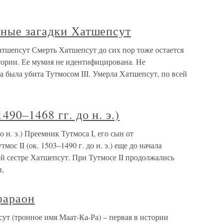
тные загадки Хатшепсут
атшепсут Смерть Хатшепсут до сих пор тоже остается
тории. Ее мумия не идентифицирована. Не
а была убита Тутмосом III. Умерла Хатшепсут, по всей
90–1468 гг. до н. э.)
 н. э.) Преемник Тутмоса I, его сын от
ос II (ок. 1503–1490 г. до н. э.) еще до начала
й сестре Хатшепсут. При Тутмосе II продолжались
и,
фараон
т (тронное имя Маат-Ка-Ра) – первая в истории