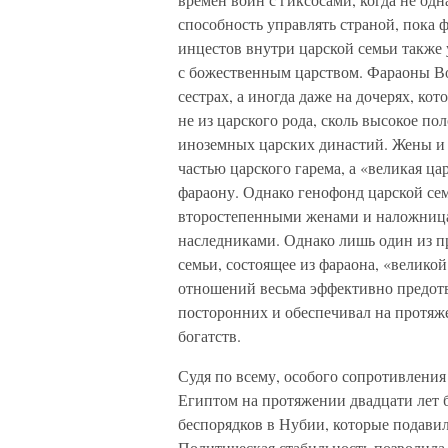
способность управлять страной, пока 
инцестов внутри царской семьи также
с божественным царством. Фараоны Во
сестрах, а иногда даже на дочерях, ко
не из царского рода, сколь высокое по
иноземных царских династий. Жены и
частью царского гарема, а «великая ц
фараону. Однако генофонд царской се
второстепенными женами и наложницам
наследниками. Однако лишь один из пр
семьи, состоящее из фараона, «велико
отношений весьма эффективно предотв
посторонних и обеспечивал на протяж
богатств.
Судя по всему, особого сопротивления
Египтом на протяжении двадцати лет 
беспорядков в Нубии, которые подавил
Политическая стабильность позволила