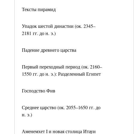
Тексты пирамид
Упадок шестой династии (ок. 2345–
2181 гг. до н. э.)
Падение древнего царства
Первый переходный период (ок. 2160–
1550 гг. до н. э.): Разделенный Египет
Господство Фив
Среднее царство (ок. 2055–1650 гг. до
н. э.)
Аменемхет I и новая столица Итауи