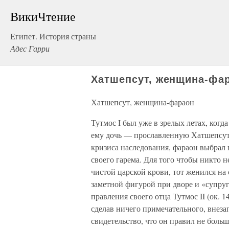
ВикиЧтение
Египет. История страны
Адес Гарри
Хатшепсут, женщина-фа
Хатшепсут, женщина-фараон
Тутмос I был уже в зрелых летах, когд
ему дочь — прославленную Хатшепсут (о
кризиса наследования, фараон выбрал 
своего гарема. Для того чтобы никто н
чистой царской крови, тот женился на 
заметной фигурой при дворе и «супру
правления своего отца Тутмос II (ок. 14
сделав ничего примечательного, внеза
свидетельство, что он правил не боль