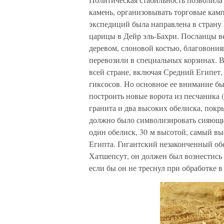
камень, организовывать торговые камп
экспедиций была направлена в страну 
царицы в Дейр эль-Бахри. Посланцы 
деревом, слоновой костью, благовони
перевозили в специальных корзинах. 
всей стране, включая Средний Египет,
гиксосов. Но основное ее внимание б
построить новые ворота из песчаника 
гранита и два высоких обелиска, покры
должно было символизировать сияющие
один обелиск, 30 м высотой, самый в
Египта. Гигантский незаконченный обе
Хатшепсут, он должен был вознестись 
если бы он не треснул при обработке 