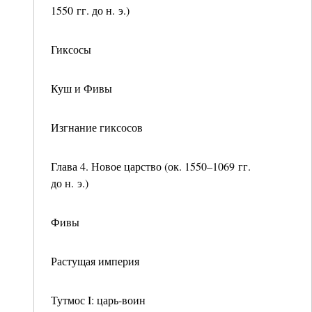
1550 гг. до н. э.)
Гиксосы
Куш и Фивы
Изгнание гиксосов
Глава 4. Новое царство (ок. 1550–1069 гг.
до н. э.)
Фивы
Растущая империя
Тутмос I: царь-воин