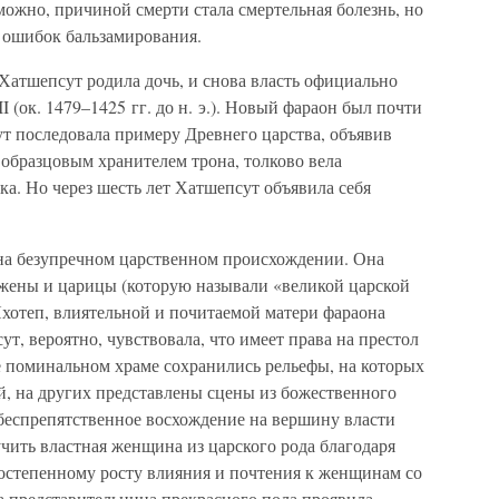
зможно, причиной смерти стала смертельная болезнь, но
г ошибок бальзамирования.
Хатшепсут родила дочь, и снова власть официально
 (ок. 1479–1425 гг. до н. э.). Новый фараон был почти
ут последовала примеру Древнего царства, объявив
а образцовым хранителем трона, толково вела
ка. Но через шесть лет Хатшепсут объявила себя
 на безупречном царственном происхождении. Она
й жены и царицы (которую называли «великой царской
хотеп, влиятельной и почитаемой матери фараона
т, вероятно, чувствовала, что имеет права на престол
 ее поминальном храме сохранились рельефы, на которых
й, на других представлены сцены из божественного
 беспрепятственное восхождение на вершину власти
учить властная женщина из царского рода благодаря
остепенному росту влияния и почтения к женщинам со
на представительница прекрасного пола проявила