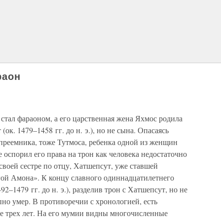
раон
а стал фараоном, а его царственная жена Яхмос родила
к. 1479–1458 гг. до н. э.), но не сына. Опасаясь
преемника, тоже Тутмоса, ребенка одной из женщин
е оспорил его права на трон как человека недостаточно
своей сестре по отцу, Хатшепсут, уже ставшей
гой Амона». К концу славного одиннадцатилетнего
92–1479 гг. до н. э.), разделив трон с Хатшепсут, но не
пно умер. В противоречии с хронологией, есть
ше трех лет. На его мумии видны многочисленные