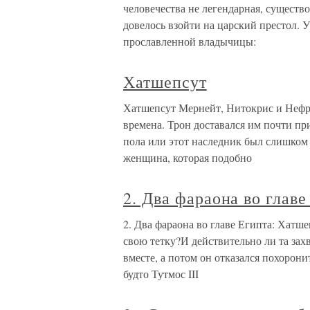
человечества не легендарная, существ
довелось взойти на царский престол. У
прославленной владычицы:
Хатшепсут
Хатшепсут Мернейт, Нитокрис и Нефру
времена. Трон доставался им почти пр
пола или этот наследник был слишком 
женщина, которая подобно
2. Два фараона во главе
2. Два фараона во главе Египта: Хатше
свою тетку?И действительно ли та зах
вместе, а потом он отказался похорон
будто Тутмос III