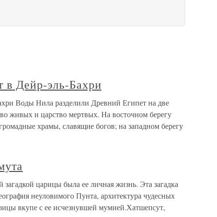
 в Дейр-эль-Бахри
ахри Воды Нила разделили Древний Египет на две
тво живых и царство мертвых. На восточном берегу
громадные храмы, славящие богов; на западном берегу
мута
 загадкой царицы была ее личная жизнь. Эта загадка
география неуловимого Пунта, архитектура чудесных
арицы вкупе с ее исчезнувшей мумией.Хатшепсут,