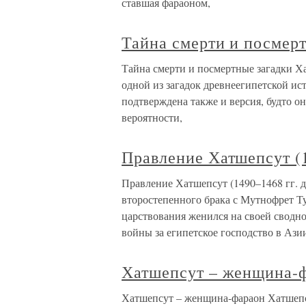
ставшая фараоном,
Тайна смерти и посмер
Тайна смерти и посмертные загадки Х
одной из загадок древнеегипетской ис
подтверждена также и версия, будто он
вероятности,
Правление Хатшепсут (14
Правление Хатшепсут (1490–1468 гг. до
второстепенного брака с Мутнофрет Тутм
царствования женился на своей сводно
войны за египетское господство в Ази
Хатшепсут – женщина-
Хатшепсут – женщина-фараон Хатшепсу