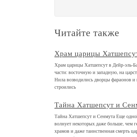
Читайте также
Храм царицы Хатшепсут
Храм царицы Хатшепсут в Дейр-эль-Б
части: восточную и западную, на царс
Нила возводились дворцы фараонов и 
строились
Тайна Хатшепсут и Сен
Тайна Хатшепсут и Сенмута Еще одной
волнует некоторых даже больше, чем 
храмов и даже таинственная смерть ц