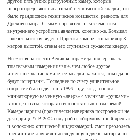
другой пять узких разгрузочных камер, которые
перераспределяют гигантский вес каменной кладки; это
было грандиозное техническое новшество, редкость для
Древнего мира. Самым поразительным элементом
внутреннего устройства является, конечно же, Большая
галерея, которая ведет к Царской камере; это коридор 8
метров высотой, стены его ступенями сужаются кверху.
Несмотря на то, что Великая пирамида подвергалась
тщательным измерения чаще, чем любое другое
известное здание в мире, ее загадки, кажется, никогда не
будут исчерпаны. Последнее по счету удивительное
открытие было сделано в 1993 году, когда нашли
миниатюрную каменную «дверь» с медными «ручками»
в конце шахты, которая начинается в так называемой
Камере царицы (практически наверняка построенной не
для царицы!). В 2002 году робот, оборудованный дрелью
и волоконно-оптической видеокамерой, смог преодолеть
препятствие и «увидеть» следующую дверь, которая по