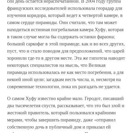
сей день остается нераспечатанной. В 2004 году группа
французских исследователей использовала георадар для
изучения коридора, который ведет к четвертой камере, в
самом сердце пирамиды. Они считали, что там может
находиться истинная погребальная камера Хуфу, которая
в таком случае могла бы содержать останки фараона;
большой саркофаг в этой пирамиде, как и во всех других,
пуст, что и стало поводом для предположений, что царей
хоронили где-то в другом месте. Эта же гипотеза наводит
некоторых специалистов на мысль, что Великая
пирамида использовалась не как место погребения, а для
некоей иной цели; загадкам несть числа, и, несмотря на
современные технологии, пока их разгадать не удается.
О самом Хуфу известно крайне мало. Геродот, писавший
два тысячелетия спустя, рассказывает, что это был злой и
жестокий правитель, который пользовался крайними
мерами, чтобы завершить пирамиду, даже «отправил
собственную дочь в публичный дом и приказал ей