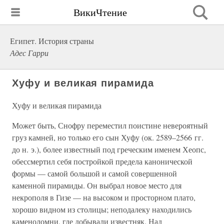
ВикиЧтение
Египет. История страны
Адес Гарри
Хуфу и великая пирамида
Хуфу и великая пирамида
Может быть, Снофру переместил поистине невероятный
груз камней, но только его сын Хуфу (ок. 2589–2566 гг.
до н. э.), более известный под греческим именем Хеопс,
обессмертил себя постройкой предела канонической
формы — самой большой и самой совершенной
каменной пирамиды. Он выбрал новое место для
некрополя в Гизе — на высоком и просторном плато,
хорошо видном из столицы; неподалеку находились
каменоломни, где добывали известняк. Над