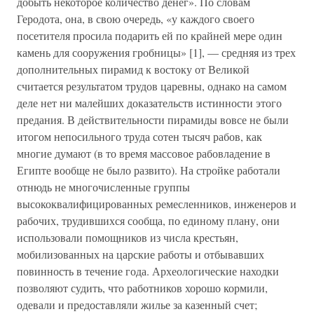
добыть некоторое количество денег». По словам
Геродота, она, в свою очередь, «у каждого своего
посетителя просила подарить ей по крайней мере один
камень для сооружения гробницы» [1], — средняя из трех
дополнительных пирамид к востоку от Великой
считается результатом трудов царевны, однако на самом
деле нет ни малейших доказательств истинности этого
предания. В действительности пирамиды вовсе не были
итогом непосильного труда сотен тысяч рабов, как
многие думают (в то время массовое рабовладение в
Египте вообще не было развито). На стройке работали
отнюдь не многочисленные группы
высококвалифицированных ремесленников, инженеров и
рабочих, трудившихся сообща, по единому плану, они
использовали помощников из числа крестьян,
мобилизованных на царские работы и отбывавших
повинность в течение года. Археологические находки
позволяют судить, что работников хорошо кормили,
одевали и предоставляли жилье за казенный счет;