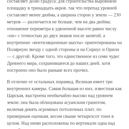
составляет долю градуса; для строительства выровняли
площадку в тринадцать акров, так что перепад уровней
составляет менее дюйма, а ширина сторон у земли — 230
метров — различается не больше, чем на два дюйма;
отношение периметра к удвоенной высоте равно числу
«пи» с точностью до двух знаков после запятой, а
внутренние «вентиляционные шахты» ориентированы на
Полярную звезду с одной стороны и на Сириус и Орион
— с другой. Кроме того, это единственное из семи чудес
Древнего мира, сохранившееся до наших дней, хотя
построено оно было раньше всех прочих.
В отличие от остальных пирамид, Великая имеет три
внутренних камеры. Самая большая из них, известная как
Царская, выстроена необычайно высоко над уровнем
земли; она была облицована асуанским гранитом,
включая девять огромных потолочных плит, по
примерным оценкам, весом свыше четырехсот тонн в
целом. Над ними расположены по вертикали одна над