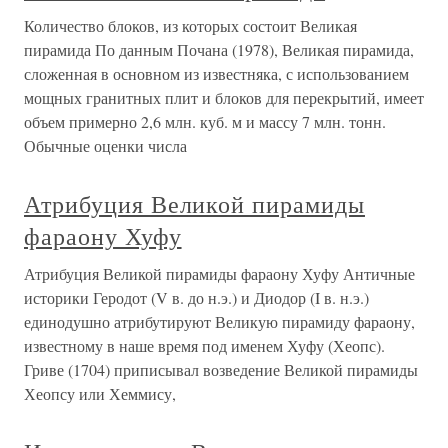
Количество блоков, из которых состоит Великая
пирамида По данным Почана (1978), Великая пирамида,
сложенная в основном из известняка, с использованием
мощных гранитных плит и блоков для перекрытий, имеет
объем примерно 2,6 млн. куб. м и массу 7 млн. тонн.
Обычные оценки числа
Атрибуция Великой пирамиды
фараону Хуфу
Атрибуция Великой пирамиды фараону Хуфу Античные
историки Геродот (V в. до н.э.) и Диодор (I в. н.э.)
единодушно атрибутируют Великую пирамиду фараону,
известному в наше время под именем Хуфу (Хеопс).
Гриве (1704) приписывал возведение Великой пирамиды
Хеопсу или Хеммису,