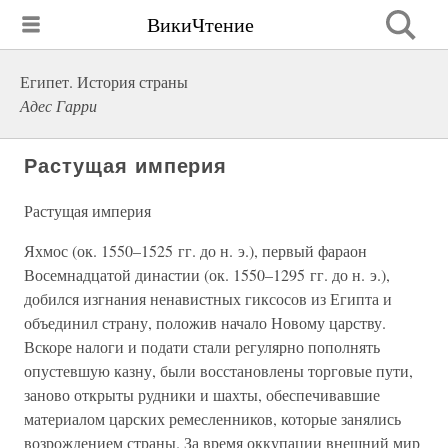
ВикиЧтение
Египет. История страны
Адес Гарри
Растущая империя
Растущая империя
Яхмос (ок. 1550–1525 гг. до н. э.), первый фараон
Восемнадцатой династии (ок. 1550–1295 гг. до н. э.),
добился изгнания ненавистных гиксосов из Египта и
объединил страну, положив начало Новому царству.
Вскоре налоги и подати стали регулярно пополнять
опустевшую казну, были восстановлены торговые пути,
заново открыты рудники и шахты, обеспечивавшие
материалом царских ремесленников, которые занялись
возрождением страны. За время оккупации внешний мир