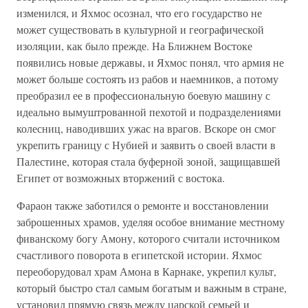
изменился, и Яхмос осознал, что его государство не
может существовать в культурной и географической
изоляции, как было прежде. На Ближнем Востоке
появились новые державы, и Яхмос понял, что армия не
может больше состоять из рабов и наемников, а потому
преобразил ее в профессиональную боевую машину с
идеально вымуштрованной пехотой и подразделениями
колесниц, наводивших ужас на врагов. Вскоре он смог
укрепить границу с Нубией и заявить о своей власти в
Палестине, которая стала буферной зоной, защищавшей
Египет от возможных вторжений с востока.
Фараон также заботился о ремонте и восстановлении
заброшенных храмов, уделяя особое внимание местному
фиванскому богу Амону, которого считали источником
счастливого поворота в египетской истории. Яхмос
переоборудовал храм Амона в Карнаке, укрепил культ,
который быстро стал самым богатым и важным в стране,
установил прямую связь между царской семьей и