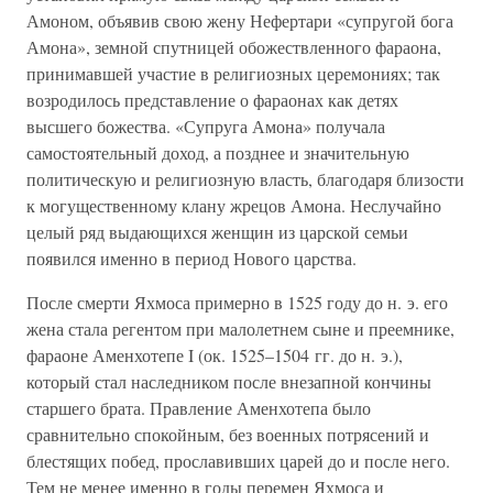
Амоном, объявив свою жену Нефертари «супругой бога
Амона», земной спутницей обожествленного фараона,
принимавшей участие в религиозных церемониях; так
возродилось представление о фараонах как детях
высшего божества. «Супруга Амона» получала
самостоятельный доход, а позднее и значительную
политическую и религиозную власть, благодаря близости
к могущественному клану жрецов Амона. Неслучайно
целый ряд выдающихся женщин из царской семьи
появился именно в период Нового царства.
После смерти Яхмоса примерно в 1525 году до н. э. его
жена стала регентом при малолетнем сыне и преемнике,
фараоне Аменхотепе I (ок. 1525–1504 гг. до н. э.),
который стал наследником после внезапной кончины
старшего брата. Правление Аменхотепа было
сравнительно спокойным, без военных потрясений и
блестящих побед, прославивших царей до и после него.
Тем не менее именно в годы перемен Яхмоса и