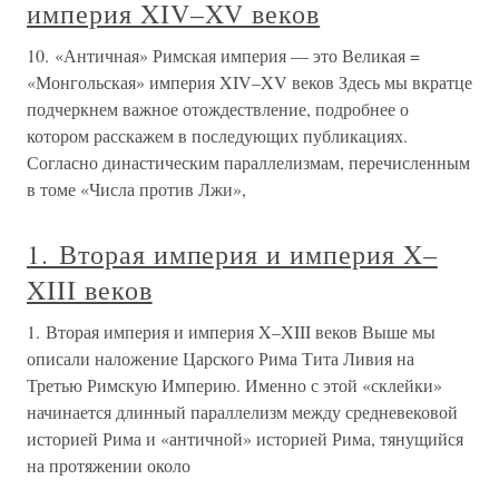
империя XIV–XV веков
10. «Античная» Римская империя — это Великая =
«Монгольская» империя XIV–XV веков Здесь мы вкратце
подчеркнем важное отождествление, подробнее о
котором расскажем в последующих публикациях.
Согласно династическим параллелизмам, перечисленным
в томе «Числа против Лжи»,
1. Вторая империя и империя X–
XIII веков
1. Вторая империя и империя X–XIII веков Выше мы
описали наложение Царского Рима Тита Ливия на
Третью Римскую Империю. Именно с этой «склейки»
начинается длинный параллелизм между средневековой
историей Рима и «античной» историей Рима, тянущийся
на протяжении около