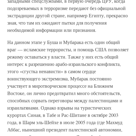
западными спецслужбами, в первую очередь ЦРУ, когда
подозреваемых в терроризме передают без официальной
экстрадиции другой стране, например Египту, прекрасно
зная, что там их ожидают пытки для получения
необходимой информации или признания.
На данном этапе у Буша и Мубарака есть один общий
враг — исламские террористы, и помощь США позволяет
режиму оставаться у власти. Также у них есть общий
интерес к разрешению арабо-израильского конфликта,
этого «сгустка ненависти» в самом сердце
воинствующего экстремизма, Мубарак постоянно
участвует в миротворческом процессе на Ближнем
Востоке, он лично предотвратил много обстоятельств,
способных сорвать переговоры между палестинцами и
израильтянами. Однако взрывы на туристических
курортах Синая, в Табе и Рас-Шитане в октябре 2003
года, в Шарм эль-Шейхе в июле 2005 года (где Махмуд
Аббас, нынешний президент палестинской автономии,