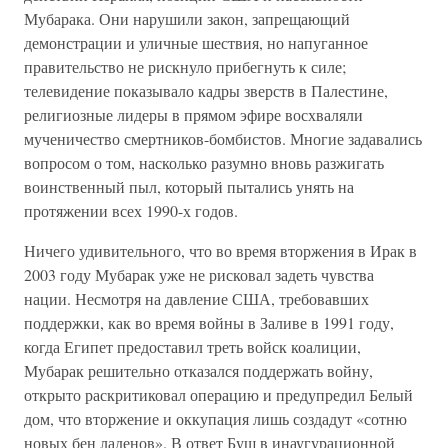
Мубарака. Они нарушили закон, запрещающий
демонстрации и уличные шествия, но напуганное
правительство не рискнуло прибегнуть к силе;
телевидение показывало кадры зверств в Палестине,
религиозные лидеры в прямом эфире восхваляли
мученичество смертников-бомбистов. Многие задавались
вопросом о том, насколько разумно вновь разжигать
воинственный пыл, который пытались унять на
протяжении всех 1990-х годов.
Ничего удивительного, что во время вторжения в Ирак в
2003 году Мубарак уже не рисковал задеть чувства
нации. Несмотря на давление США, требовавших
поддержки, как во время войны в Заливе в 1991 году,
когда Египет предоставил треть войск коалиции,
Мубарак решительно отказался поддержать войну,
открыто раскритиковал операцию и предупредил Белый
дом, что вторжение и оккупация лишь создадут «сотню
новых бен ладенов». В ответ Буш в инаугурационной