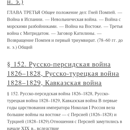
н. э.)
ГЛАВА ТРЕТЬЯ Общее положение дел: Гней Помпей. —
Война в Испании. — Невольническая война. — Война с
морскими разбойниками. — Война на Востоке. — Третья
война с Митридатом. — Заговор Катилины. —
Возвращение Помпея и первый триумвират. (78–60 гг. до
н. э.) Общий
§ 152. Русско-персидская война
1826–1828, Русско-турецкая война
1828–1829, Кавказская война
§ 152. Русско-персидская война 1826–1828, Русско-
турецкая война 1828–1829, Кавказская война В первые
годы царствования императора Николая I Россия вела
большие войны на востоке — с Персией (1826–1828) и
Турцией (1828–1829).Отношения с Персией замутились в
начале XIX в., вследствие