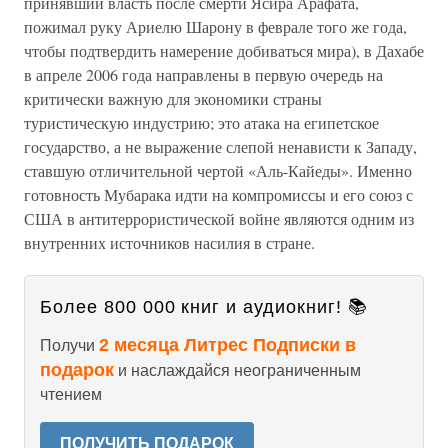
принявший власть после смерти Ясира Арафата,
пожимал руку Ариелю Шарону в феврале того же года,
чтобы подтвердить намерение добиваться мира), в Дахабе
в апреле 2006 года направлены в первую очередь на
критически важную для экономики страны
туристическую индустрию; это атака на египетское
государство, а не выражение слепой ненависти к Западу,
ставшую отличительной чертой «Аль-Кайеды». Именно
готовность Мубарака идти на компромиссы и его союз с
США в антитеррористической войне являются одним из
внутренних источников насилия в стране.
Более 800 000 книг и аудиокниг! 📚
2 месяца Литрес Подписки в
Получи
подарок
и наслаждайся неограниченным
чтением
ПОЛУЧИТЬ ПОДАРОК