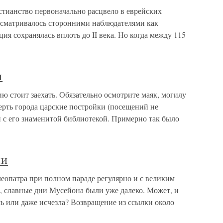
тианство первоначально расцвело в еврейских
ссматривалось сторонними наблюдателями как
ция сохранялась вплоть до II века. Но когда между 115
и
 стоит заехать. Обязательно осмотрите маяк, могилу
рть города царские постройки (посещений не
 с его знаменитой библиотекой. Примерно так было
ии
опатра при полном параде регулярно и с великим
 славные дни Мусейона были уже далеко. Может, и
ь или даже исчезла? Возвращение из ссылки около