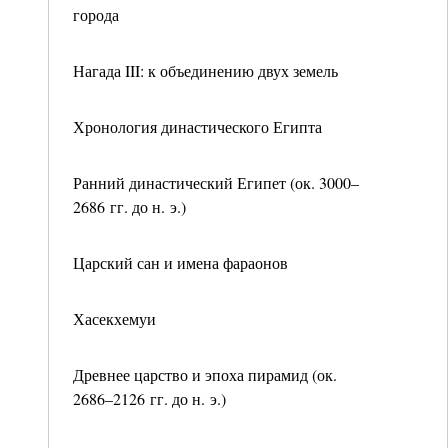
города
Нагада III: к объединению двух земель
Хронология династического Египта
Ранний династический Египет (ок. 3000–
2686 гг. до н. э.)
Царский сан и имена фараонов
Хасекхемуи
Древнее царство и эпоха пирамид (ок.
2686–2126 гг. до н. э.)