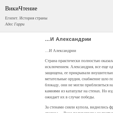
ВикиЧтение
Египет. История страны
Адес Гарри
…И Александрии
…И Александрии
Страна практически полностью оказал
исключением. Александрия, все еще о
защищена, ее прикрывали внушительн
метательные орудия, снабжение шло по
блокаду, они не могли приблизиться н
камнями из катапульт на стенах. Но из
ожидает их в случае победы.
За стенами сияли купола, виднелись ф
дворцы… Даже полуварвары из пустын