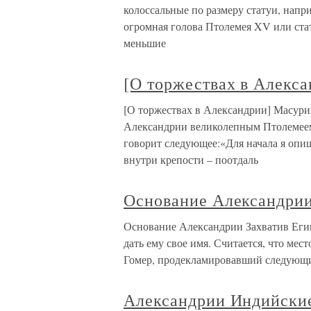
колоссальные по размеру статуи, напр
огромная голова Птолемея XV или стат
меньшие
[О торжествах в Алекса
[О торжествах в Александрии] Масурий
Александрии великолепным Птолемеем
говорит следующее:«Для начала я опи
внутри крепости – поотдаль
Основание Александри
Основание Александрии Захватив Егип
дать ему свое имя. Считается, что ме
Гомер, продекламировавший следующи
Александрии Индийски