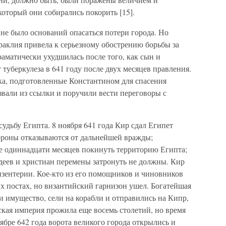
который они собирались покорить [15].
не было оснований опасаться потери города. Но
аклия привела к серьезному обострению борьбы за
раматически ухудшилась после того, как сын и
туберкулеза в 641 году после двух месяцев правления.
а, подготовленные Константином для спасения
озвали из ссылки и поручили вести переговоры с
удьбу Египта. 8 ноября 641 года Кир сдал Египет
тороны отказываются от дальнейшей вражды;
е одиннадцати месяцев покинуть территорию Египта;
деев и христиан перемены затронуть не должны. Кир
дизентерии. Кое-кто из его помощников и чиновников
их постах, но византийский гарнизон ушел. Богатейшая
и имущество, сели на корабли и отправились на Кипр,
ская империя прожила еще восемь столетий, но время
тябре 642 года ворота великого города открылись и