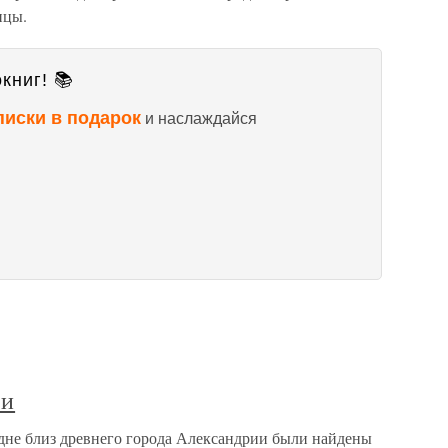
ицы.
книг! 📚
писки в подарок
и наслаждайся
ии
дне близ древнего города Александрии были найдены