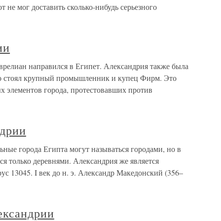
т не мог доставить сколько-нибудь серьезного
ии
релиан направился в Египет. Александрия также была
ого стоял крупный промышленник и ку­пец Фирм. Это
 элементов города, протестовавших против
ндрии
льные города Египта могут называться городами, но в
я только деревнями. Александрия же является
с 13045. I век до н. э. Александр Македонский (356–
ександрии