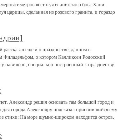
имер пятиметровая статуя египетского бога Хапи,
уя царицы, сделанная из розового гранита, и гораздо
ндрии]
 рассказал еще и о празднестве, данном в
 Филадельфом, о котором Калликсен Родосский
шу павильон, специально построенный к празднеству
и
ет, Александр решил основать там большой город и
сто для города Александру подсказал приснившийся ему
е стихи: На море шумно-широком находится остров,
е