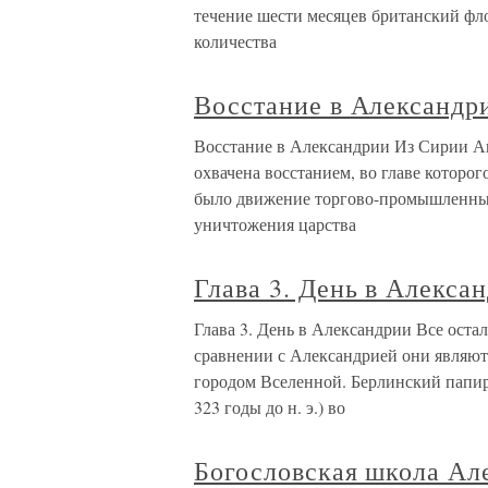
течение шести месяцев британский фло
количества
Восстание в Александр
Восстание в Александрии Из Сирии Ав
ох­вачена восстанием, во главе котор
было движение торгово-промышленных
уничтожения царства
Глава 3. День в Алекса
Глава 3. День в Александрии Все оста
сравнении с Александрией они являютс
городом Вселенной. Берлинский папиру
323 годы до н. э.) во
Богословская школа Ал