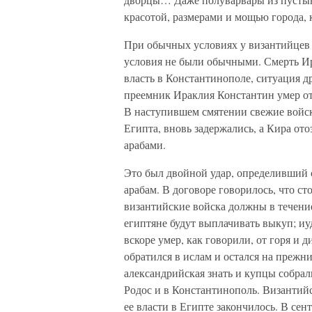
красотой, размерами и мощью города, 
При обычных условиях у византийцев 
условия не были обычными. Смерть Ир
власть в Константинополе, ситуация д
преемник Ираклия Константин умер от 
В наступившем смятении свежие войск
Египта, вновь задержались, а Кира от
арабами.
Это был двойной удар, определивший с
арабам. В договоре говорилось, что с
византийские войска должны в течени
египтяне будут выплачивать выкуп; иу
вскоре умер, как говорили, от горя и 
обратился в ислам и остался на прежн
александрийская знать и купцы собрал
Родос и в Константинополь. Византий
ее власти в Египте закончилось. В сен