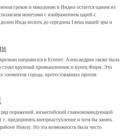
ения греков и македонян в Индии остается одним из
сполагаем монетами с изображением царей с
долин Инда вплоть до середины I века нашей эры и
ии
релиан направился в Египет. Александрия также была
ого стоял крупный промышленник и ку­пец Фирм. Это
 элементов города, протестовавших против
И
д поражений, византийский главнокомандующий
1 г. предпринять контрнаступление и хотя бы занять
айоне Никиу. Но эта возможность была чисто