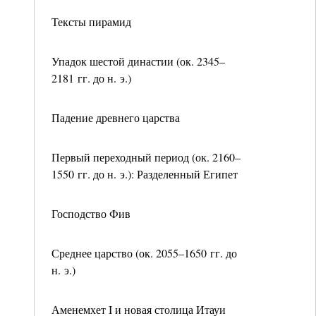
Тексты пирамид
Упадок шестой династии (ок. 2345–
2181 гг. до н. э.)
Падение древнего царства
Первый переходный период (ок. 2160–
1550 гг. до н. э.): Разделенный Египет
Господство Фив
Среднее царство (ок. 2055–1650 гг. до
н. э.)
Аменемхет I и новая столица Итауи