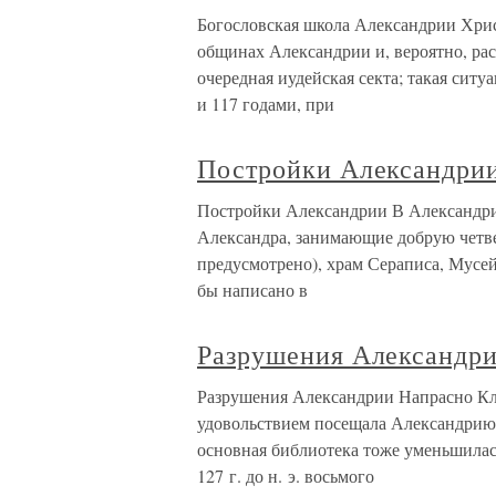
Богословская школа Александрии Хрис
общинах Александрии и, вероятно, ра
очередная иудейская секта; такая ситуа
и 117 годами, при
Постройки Александри
Постройки Александрии В Александрию
Александра, занимающие добрую четве
предусмотрено), храм Сераписа, Мусей
бы написано в
Разрушения Александр
Разрушения Александрии Напрасно Кле
удовольствием посещала Александрию,
основная библиотека тоже уменьшилас
127 г. до н. э. восьмого