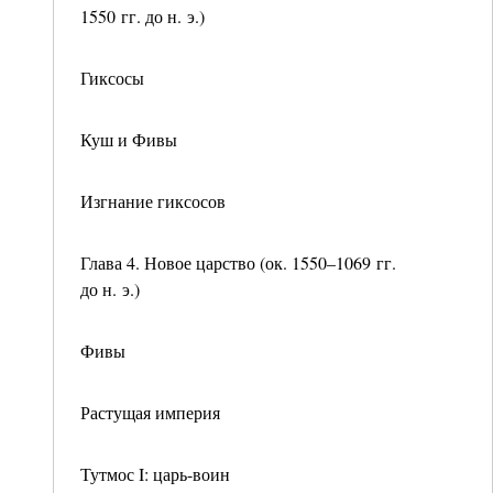
1550 гг. до н. э.)
Гиксосы
Куш и Фивы
Изгнание гиксосов
Глава 4. Новое царство (ок. 1550–1069 гг.
до н. э.)
Фивы
Растущая империя
Тутмос I: царь-воин