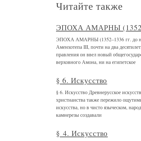
Читайте также
ЭПОХА АМАРНЫ (1352–13
ЭПОХА АМАРНЫ (1352–1336 гг. до н. э.
Аменхотепа III, почти на два десятиле
правления он ввел новый общегосударс
верховного Амона, ни на египетское
§ 6. Искусство
§ 6. Искусство Древнерусское искусс
христианства также пережило ощутимы
искусства, но в чисто языческом, нар
камнерезы создавали
§ 4. Искусство