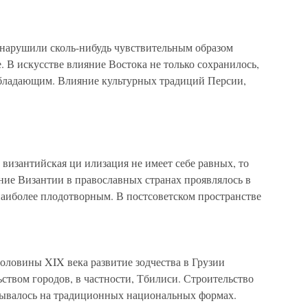
 нарушили сколь-нибудь чувствительным образом
. В искусстве влияние Востока не только сохранилось,
еобладающим. Влияние культурных традиций Персии,
й византийская ци илизация не имеет себе равных, то
яние Византии в православных странах проявлялось в
наиболее плодотворным. В постсоветском пространстве
половины XIX века развитие зодчества в Грузии
ьством городов, в частности, Тбилиси. Строительство
вывалось на традиционных национальных формах.