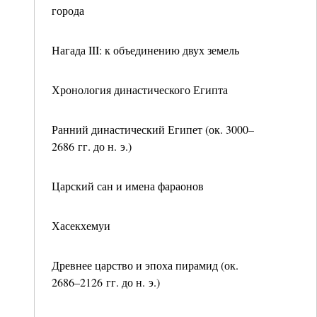
города
Нагада III: к объединению двух земель
Хронология династического Египта
Ранний династический Египет (ок. 3000–
2686 гг. до н. э.)
Царский сан и имена фараонов
Хасекхемуи
Древнее царство и эпоха пирамид (ок.
2686–2126 гг. до н. э.)