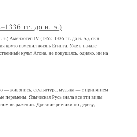
36 гг. до н. э.)
) Аменхотеп IV (1352–1336 гг. до н. э.), сын
тия круто изменил жизнь Египта. Уже в начале
твенный культ Атона, не покушаясь, однако, ни на
тво — живопись, скульптура, музыка — с принятием
е перемены. Языческая Русь знала все эти виды
одном выражении. Древние резчики по дереву,