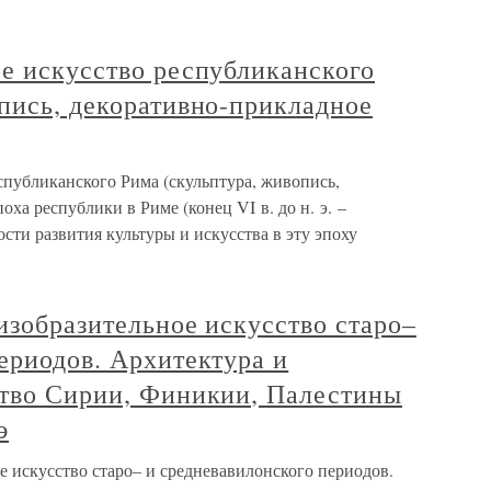
е искусство республиканского
пись, декоративно-прикладное
спубликанского Рима (скульптура, живопись,
ха республики в Риме (конец VI в. до н. э. –
нности развития культуры и искусства в эту эпоху
изобразительное искусство старо–
ериодов. Архитектура и
ство Сирии, Финикии, Палестины
э
е искусство старо– и средневавилонского периодов.