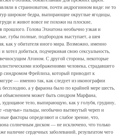
авляли в странноватом, почти андрогинном виде: не то
птур широкие бедра, выпирающие округлые ягодицы,
руди и живот вовсе не похожи на плоские,
в прошлого. Голова Эхнатона необычно узкая и
лые, губы полные, подбородок выступает, а шея
ая, как у обитателя иного мира. Возможно, именно
 и хотел добиться, подчеркивая свою сексуальность,
 вечносущим Атоном. С другой стороны, некоторые
еалистическими изображениями человека, страдавшего
р синдромом Фрейлиха, который приводит к
игуре — именно так, как следует из иконографии
к бесплодию, а у фараона было по крайней мере шесть,
им объяснением может быть синдром Марфана,
 худощавое тело, выпирающую, как у голубя, грудину,
е «паучьи» пальцы, необычно вытянутый череп и
ные факторы определяют и слабое зрение, что,
аона солнечным диском — не исключено, что только
кже наличие сердечных заболеваний, результатом чего