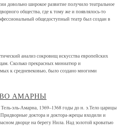
ссии довольно широкое развитие получило театральное
дворного общества, где к тому же и появлялось-то
офессиональный общедоступный театр был создан в
стический анализ сокровищ искусства европейских
дам. Сколько прекрасных миниатюр и
мых к средневековью, было создано многими
СТВО АМАРНЫ
-эль-Амарна, 1369–1368 годы до н. э.Тело царицы
. Придворные доктора и доктора-жрецы входили и
расном дворце на берегу Нила. Над золотой кроватью