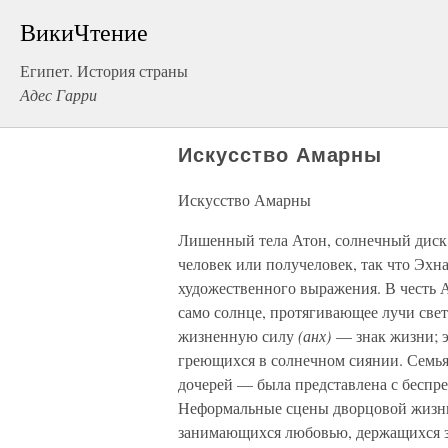
ВикиЧтение
Египет. История страны
Адес Гарри
Искусство Амарны
Искусство Амарны
Лишенный тела Атон, солнечный диск
человек или получеловек, так что Эхн
художественного выражения. В честь А
само солнце, протягивающее лучи све
жизненную силу
(анх)
— знак жизни; э
греющихся в солнечном сиянии. Семь
дочерей — была представлена с беспр
Неформальные сцены дворцовой жизни
занимающихся любовью, держащихся за