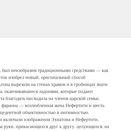
, был неизобразим традиционными средствами — как
атон изобрел новый, оригинальный способ
тона вырезали на стенах храмов и в гробницах знати
та, оканчивавшиеся ладонями, которые подают
та благодать нисходила на членов царской семьи,
я фараона — возлюбленная жена Нефертити и шесть
ецедентной объективностью и интимностью.
 включали изображения Эхнатона и Нефертити,
 руки, прикасающихся друг к другу, целующихся; на