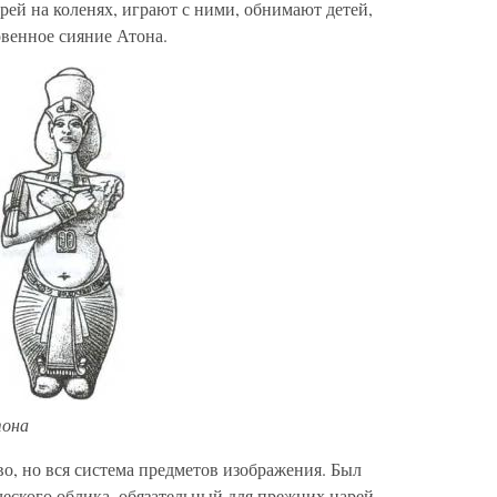
рей на коленях, играют с ними, обнимают детей,
овенное сияние Атона.
тона
во, но вся система предметов изображения. Был
еского облика, обязательный для прежних царей.