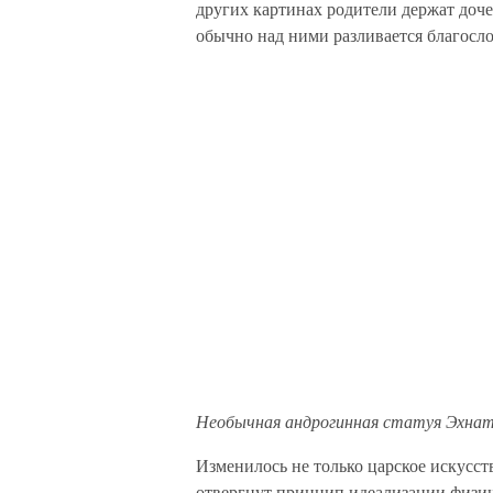
других картинах родители держат доче
обычно над ними разливается благосл
Необычная андрогинная статуя Эхна
Изменилось не только царское искусст
отвергнут принцип идеализации физич