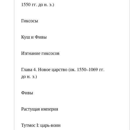
1550 гг. до н. э.)
Гиксосы
Куш и Фивы
Изгнание гиксосов
Глава 4. Новое царство (ок. 1550–1069 гг.
до н. э.)
Фивы
Растущая империя
Тутмос I: царь-воин