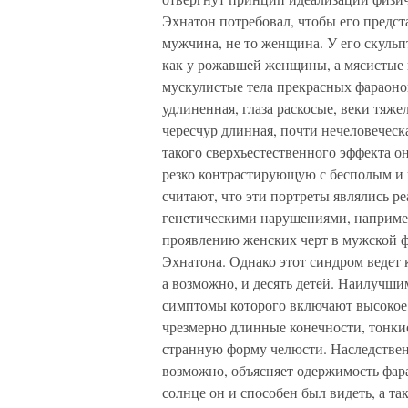
Эхнатон потребовал, чтобы его предст
мужчина, не то женщина. У его скуль
как у рожавшей женщины, а мясистые г
мускулистые тела прекрасных фараоно
удлиненная, глаза раскосые, веки тяже
чересчур длинная, почти нечеловеческ
такого сверхъестественного эффекта он
резко контрастирующую с бесполым и
считают, что эти портреты являлись р
генетическими нарушениями, наприме
проявлению женских черт в мужской ф
Эхнатона. Однако этот синдром ведет 
а возможно, и десять детей. Наилучш
симптомы которого включают высокое,
чрезмерно длинные конечности, тонки
странную форму челюсти. Наследствен
возможно, объясняет одержимость фар
солнце он и способен был видеть, а та