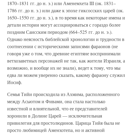
1870–1831 гг. до н. э.) или Аменемхета III (ок. 1831–
1786 гг. до н. э.) или даже к эпохе гиксосских царей (ок.
1650–1550 гг. до н. э.), в то время как некоторые имена и
детали истории могут ассоциироваться с гораздо более
поздним Саисским периодом (664–525 гг. до н. э.).
Однако неясность библейской хронологии и трудности в
соотнесении с историческими записями фараонов (не
говоря уже о том, что древние египтяне воспринимали
ветхозаветных персонажей не так, как жители Израиля, а
возможно, и вообще их не знали), ведет к тому, что мы
едва ли можем уверенно сказать, какому фараону служил
Иосиф.
Семья Тийи происходила из Ахмима, расположенного
между Асьютом и Фивами, она стала настолько
известной и влиятельной, что ее представителей
хоронили в Долине Царей — исключительная
привилегия для простолюдинов. Царица Тийя была не
просто любимицей Аменхотепа, но и активной