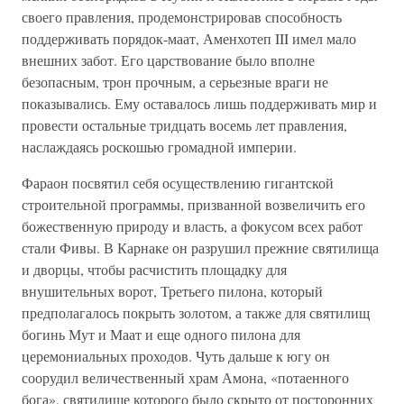
своего правления, продемонстрировав способность
поддерживать порядок-маат, Аменхотеп III имел мало
внешних забот. Его царствование было вполне
безопасным, трон прочным, а серьезные враги не
показывались. Ему оставалось лишь поддерживать мир и
провести остальные тридцать восемь лет правления,
наслаждаясь роскошью громадной империи.
Фараон посвятил себя осуществлению гигантской
строительной программы, призванной возвеличить его
божественную природу и власть, а фокусом всех работ
стали Фивы. В Карнаке он разрушил прежние святилища
и дворцы, чтобы расчистить площадку для
внушительных ворот, Третьего пилона, который
предполагалось покрыть золотом, а также для святилищ
богинь Мут и Маат и еще одного пилона для
церемониальных проходов. Чуть дальше к югу он
соорудил величественный храм Амона, «потаенного
бога», святилище которого было скрыто от посторонних