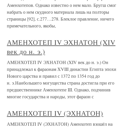
Аменхотепов. Однако известно о нем мало. Бругш смог
набрать о нем скудного материала лишь на полторы
страницы [92], с.277…278. Блеклое правление, ничего
примечательного, якобы,
АМЕНХОТЕП IV ЭХНАТОН (XIV
век до н. э.)
АМЕНХОТЕП IV ЭХНАТОН (XIV век до н. э.) Он
принадлежал к фараонам XVIII династии Египта эпохи
Нового царства и правил с 1372 по 1354 год до
н. э.Наибольшего могущества страна достигла при его
предшественнике Аменхотепе III. Однако, подчинив
многие государства и народы, этот фараон с
АМЕНХОТЕП IV (ЭХНАТОН)
АМЕНХОТЕП IV (ЭХНАТОН) Аменхотеп взошёл на