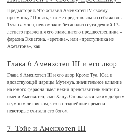
Предыстория. Что оставил Аменхотеп IV своему
преемнику? Понять, что же представляла из себя жизнь
Тутанхамона, невозможно без анализа сути деяний 17-
летнего правления его знаменитого предшественника –
фараона Эхнатона, «еретика», или «преступника из
Ахетатона», как
Глава 6 Аменхотеп III и его двор
Глава 6 Аменхотеп III и его двор Кроме Туа, Юаа и
вдовствующей царицы Мутемуа, значительное влияние
на юного фараона имел некий представитель знати по
имени Аменхотеп, сын Хапу. Он оказался таким добрым
и умным человеком, что в позднейшие времена
некоторые считали его богом
7. Тэйе и Аменхотеп III