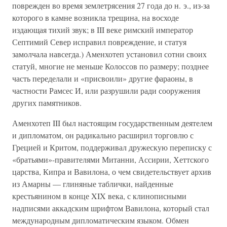
поврежден во время землетрясения 27 года до н. э., из-за
которого в камне возникла трещина, на восходе
издающая тихий звук; в III веке римский император
Септимий Север исправил повреждение, и статуя
замолчала навсегда.) Аменхотеп установил сотни своих
статуй, многие не меньше Колоссов по размеру; позднее
часть переделали и «присвоили» другие фараоны, в
частности Рамсес И, или разрушили ради сооружения
других памятников.
Аменхотеп III был настоящим государственным деятелем
и дипломатом, он радикально расширил торговлю с
Грецией и Критом, поддерживал дружескую переписку с
«братьями»-правителями Митанни, Ассирии, Хеттского
царства, Кипра и Вавилона, о чем свидетельствует архив
из Амарны — глиняные таблички, найденные
крестьянином в конце XIX века, с клинописными
надписями аккадским шрифтом Вавилона, который стал
международным дипломатическим языком. Обмен