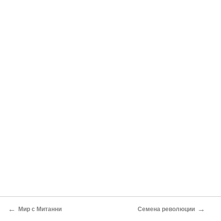
←
→
Мир с Митанни
Семена революции