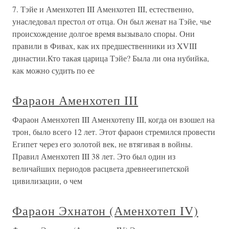
7. Тэйе и Аменхотеп III Аменхотеп III, естественно,
унаследовал престол от отца. Он был женат на Тэйе, чье
происхождение долгое время вызывало споры. Они
правили в Фивах, как их предшественники из XVIII
династии.Кто такая царица Тэйе? Была ли она нубийка,
как можно судить по ее
Фараон Аменхотеп III
Фараон Аменхотеп III Аменхотепу III, когда он взошел на
трон, было всего 12 лет. Этот фараон стремился провести
Египет через его золотой век, не втягивая в войны.
Правил Аменхотеп III 38 лет. Это был один из
величайших периодов расцвета древнеегипетской
цивилизации, о чем
Фараон Эхнатон (Аменхотеп IV)