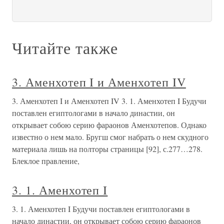
Читайте также
3. Аменхотеп I и Аменхотеп IV
3. Аменхотеп I и Аменхотеп IV 3. 1. Аменхотеп I Будучи
поставлен египтологами в начало династии, он
открывает собою серию фараонов Аменхотепов. Однако
известно о нем мало. Бругш смог набрать о нем скудного
материала лишь на полторы страницы [92], с.277…278.
Блеклое правление,
3. 1. Аменхотеп I
3. 1. Аменхотеп I Будучи поставлен египтологами в
начало династии, он открывает собою серию фараонов