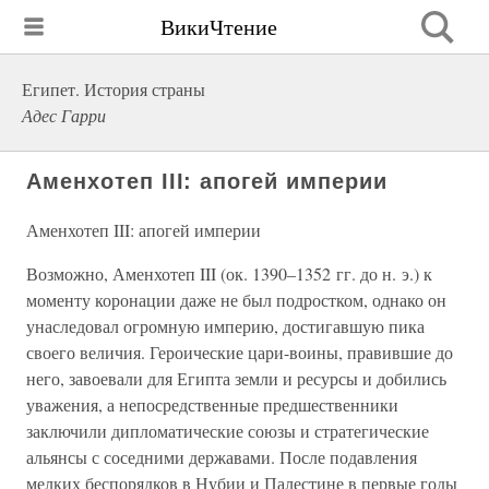
ВикиЧтение
Египет. История страны
Адес Гарри
Аменхотеп III: апогей империи
Аменхотеп III: апогей империи
Возможно, Аменхотеп III (ок. 1390–1352 гг. до н. э.) к
моменту коронации даже не был подростком, однако он
унаследовал огромную империю, достигавшую пика
своего величия. Героические цари-воины, правившие до
него, завоевали для Египта земли и ресурсы и добились
уважения, а непосредственные предшественники
заключили дипломатические союзы и стратегические
альянсы с соседними державами. После подавления
мелких беспорядков в Нубии и Палестине в первые годы