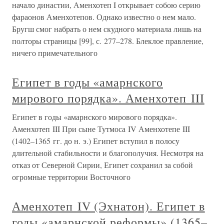
начало династии, Аменхотеп I открывает собою серию
фараонов Аменхотепов. Однако известно о нем мало.
Бругш смог набрать о нем скудного материала лишь на
полторы страницы [99], с. 277–278. Блеклое правление,
ничего примечательного
Египет в годы «амарнского
мирового порядка». Аменхотеп III
Египет в годы «амарнского мирового порядка».
Аменхотеп III При сыне Тутмоса IV Аменхотепе III
(1402–1365 гг. до н. э.) Египет вступил в полосу
длительной стабильности и благополучия. Несмотря на
отказ от Северной Сирии, Египет сохранил за собой
огромные территории Восточного
Аменхотеп IV (Эхнатон). Египет в
годы «амарнской реформы» (1365–