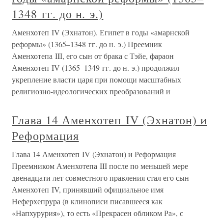
1348 гг. до н. э.)
Аменхотеп IV (Эхнатон). Египет в годы «амарнской
реформы» (1365–1348 гг. до н. э.) Преемник
Аменхотепа III, его сын от брака с Тэйе, фараон
Аменхотеп IV (1365–1349 гг. до н. э.) продолжил
укрепление власти царя при помощи масштабных
религиозно-идеологических преобразований и
Глава 14 Аменхотеп IV (Эхнатон) и
Реформация
Глава 14 Аменхотеп IV (Эхнатон) и Реформация
Преемником Аменхотепа III после по меньшей мере
двенадцати лет совместного правления стал его сын
Аменхотеп IV, принявший официальное имя
Неферхепрура (в клинописи писавшееся как
«Напхурурия»), то есть «Прекрасен обликом Ра», с