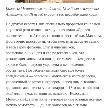
Колоссы Мемнона высотой около 18 м были выстроены
Аменхотепом III перед входом в его погребальный храм
На другом берегу Нила специально прорытый канал вел
к царской резиденции, которую называли «Дворец
ослепительного Атона», сегодня известный как Мал ката.
Достаточно просторная, чтобы вместить царскую семью
и весь гарем фараона, слуг и чиновников,
обслуживающих царя и его родственников, эта
резиденция занимала площадь не менее восьмидесяти
акров и была искусно украшена и великолепно
обставлена. Погребальный храм был еще более
грандиозным — огромный монумент в честь фараона,
украшенный золотом и серебром; перед ним высились
две колоссальные статуи из кварцита 18 м высотой; они
окаймляли вход, сегодня их называют Колоссами
Мемнона. Их гигантские изуродованные останки все еще
можно осмотреть. (Один из колоссов был сильно