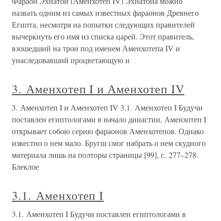
Фараон Эхнатон (Аменхотеп IV) Эхнатона можно
назвать одним из самых известных фараонов Древнего
Египта, несмотря на попытки следующих правителей
вычеркнуть его имя из списка царей. Этот правитель,
взошедший на трон под именем Аменхотепа IV и
унаследовавший процветающую и
3. Аменхотеп I и Аменхотеп IV
3. Аменхотеп I и Аменхотеп IV 3.1. Аменхотеп I Будучи
поставлен египтологами в начало династии, Аменхотеп I
открывает собою серию фараонов Аменхотепов. Однако
известно о нем мало. Бругш смог набрать о нем скудного
материала лишь на полторы страницы [99], с. 277–278.
Блеклое
3.1. Аменхотеп I
3.1. Аменхотеп I Будучи поставлен египтологами в