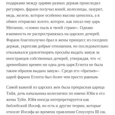
подарками между царями разных держав происходил
регулярно, фараон получал коней, колесницы, лазурит,
медь, железо, которое особенно высоко ценилось, а в
обмен отправлял золото, которое, как писал ему царь
Митанни, «словно пыль в твоей стране». Однако
взаимность не распространялась на царских дочерей.
Фараон благополучно брал в жены принцесс из соседних
держав, укрепляя добрые отношения, но последовательно
отказывался удовлетворять просьбы выдать замуж за
иностранцев собственных дочерей, утверждая, что «с
древнейших времен ни одна дочь царя Египта не была
таким образом выдана замуж». Среди его «братьев»-
царей фараон Египта был более чем просто равным.
Самой важной из царских жен была прекрасная царица
Тийя, дочь начальника колесничих по имени Юйя и его
жены Туйи. Юйя иногда интерпретируется как
библейский Иосиф, но есть и другие теории, которые
относят Иосифа ко времени правления Сенусерта III (ок.