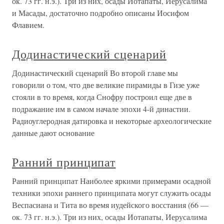
ок. 73 гг. н.э.). Три из них, осады Иотапаты, Иерусалима
и Масады, достаточно подробно описаны Иосифом
Флавием.
Додинастический сценарий
Додинастический сценарий Во второй главе мы
говорили о том, что две великие пирамиды в Гизе уже
стояли в то время, когда Снофру построил еще две в
подражание им в самом начале эпохи 4-й династии.
Радиоуглеродная датировка и некоторые археологические
данные дают основание
Ранний принципат
Ранний принципат Наиболее яркими примерами осадной
техники эпохи раннего принципата могут служить осады
Веспасиана и Тита во время иудейского восстания (66 —
ок. 73 гг. н.э.). Три из них, осады Иотапаты, Иерусалима