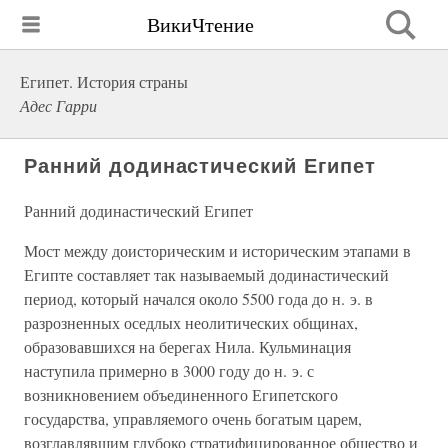
ВикиЧтение
Египет. История страны
Адес Гарри
Ранний додинастический Египет
Ранний додинастический Египет
Мост между доисторическим и историческим этапами в
Египте составляет так называемый додинастический
период, который начался около 5500 года до н. э. в
разрозненных оседлых неолитических общинах,
образовавшихся на берегах Нила. Кульминация
наступила примерно в 3000 году до н. э. с
возникновением объединенного Египетского
государства, управляемого очень богатым царем,
возглавлявшим глубоко стратифицированное общество и