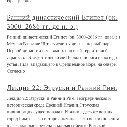
Ирак (вернее,
Ранний династический Египет (ок.
3000–2686 гг. до н. э.)
Ранний династический Египет (ок. 3000–2686 гг. до н. э.)
МемфисВ начале III тысячелетия до н. э. первый царь
Первой династии взял власть над всей территорией
страны, от Элефантины возле Первого порога на юге до
устья Нила, впадающего в Средиземное море, на севере.
Согласно
Лекция 22: Этруски и Ранний Рим.
Лекция 22: Этруски и Ранний Рим. Географическая и
историческая среда Древней Италии.Этрусская
цивилизация существовала в Италии; здесь же возник
город Рим; вся его история, начиная с его возникновения
в легендарные времена и кончая гибелью Римской