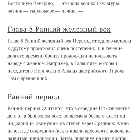
Восточную Венгрию, — это зона великой культуры
ватина — гырла-маре — печика —
Глава 8 Ранний железный век
Глава 8 Ранний железный век Переход от одного металла
к другому происходил очень постепенно, и в течение
долгого времени бронзу продолжали использовать
наряду с железом, например, в Гальштате, который
находится в Норических Альпах австрийского Тироля.
Там с древнейших
Ранний период
Ранний период Считается, что в середине II тысячелетия
до н.э., в бронзовом веке, во времена боевых колесниц,
индоарийцы двинулись ив степей через Среднюю Азию
на юг, где сокрушили (как открыли археологи) довольно
развитые цивилизации. Затем, повернув на юго-восток,