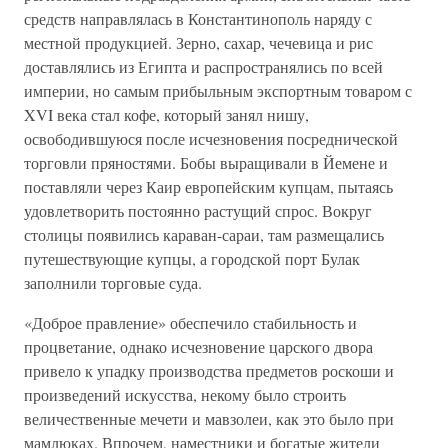
средств направлялась в Константинополь наряду с
местной продукцией. Зерно, сахар, чечевица и рис
доставлялись из Египта и распространялись по всей
империи, но самым прибыльным экспортным товаром с
XVI века стал кофе, который занял нишу,
освободившуюся после исчезновения посреднической
торговли пряностями. Бобы выращивали в Йемене и
поставляли через Каир европейским купцам, пытаясь
удовлетворить постоянно растущий спрос. Вокруг
столицы появились караван-сараи, там размещались
путешествующие купцы, а городской порт Булак
заполнили торговые суда.
«Доброе правление» обеспечило стабильность и
процветание, однако исчезновение царского двора
привело к упадку производства предметов роскоши и
произведений искусства, некому было строить
величественные мечети и мавзолеи, как это было при
мамлюках. Впрочем, наместники и богатые жители