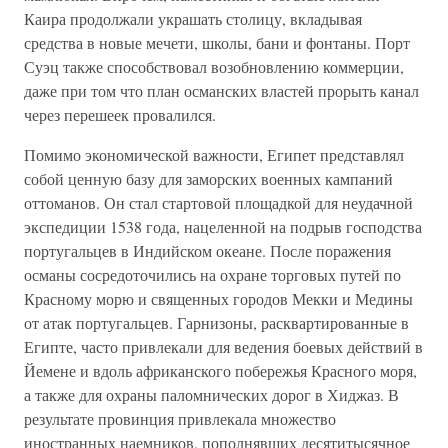
Каира продолжали украшать столицу, вкладывая
средства в новые мечети, школы, бани и фонтаны. Порт
Суэц также способствовал возобновлению коммерции,
даже при том что план османских властей прорыть канал
через перешеек провалился.
Помимо экономической важности, Египет представлял
собой ценную базу для заморских военных кампаний
оттоманов. Он стал стартовой площадкой для неудачной
экспедиции 1538 года, нацеленной на подрыв господства
португальцев в Индийском океане. После поражения
османы сосредоточились на охране торговых путей по
Красному морю и священных городов Мекки и Медины
от атак португальцев. Гарнизоны, расквартированные в
Египте, часто привлекали для ведения боевых действий в
Йемене и вдоль африканского побережья Красного моря,
а также для охраны паломнических дорог в Хиджаз. В
результате провинция привлекала множество
иностранных наемников, пополнявших десятитысячное