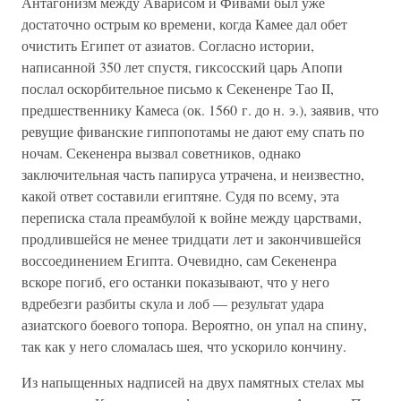
Антагонизм между Аварисом и Фивами был уже
достаточно острым ко времени, когда Камее дал обет
очистить Египет от азиатов. Согласно истории,
написанной 350 лет спустя, гиксосский царь Апопи
послал оскорбительное письмо к Секененре Тао II,
предшественнику Камеса (ок. 1560 г. до н. э.), заявив, что
ревущие фиванские гиппопотамы не дают ему спать по
ночам. Секененра вызвал советников, однако
заключительная часть папируса утрачена, и неизвестно,
какой ответ составили египтяне. Судя по всему, эта
переписка стала преамбулой к войне между царствами,
продлившейся не менее тридцати лет и закончившейся
воссоединением Египта. Очевидно, сам Секененра
вскоре погиб, его останки показывают, что у него
вдребезги разбиты скула и лоб — результат удара
азиатского боевого топора. Вероятно, он упал на спину,
так как у него сломалась шея, что ускорило кончину.
Из напыщенных надписей на двух памятных стелах мы