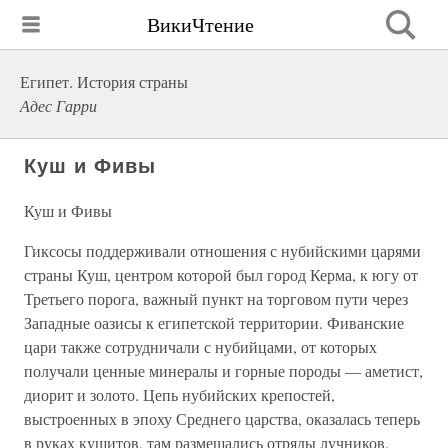
ВикиЧтение
Египет. История страны
Адес Гарри
Куш и Фивы
Куш и Фивы
Гиксосы поддерживали отношения с нубийскими царями
страны Куш, центром которой был город Керма, к югу от
Третьего порога, важный пункт на торговом пути через
Западные оазисы к египетской территории. Фиванские
цари также сотрудничали с нубийцами, от которых
получали ценные минералы и горные породы — аметист,
диорит и золото. Цепь нубийских крепостей,
выстроенных в эпоху Среднего царства, оказалась теперь
в руках кушитов, там размещались отряды лучников,