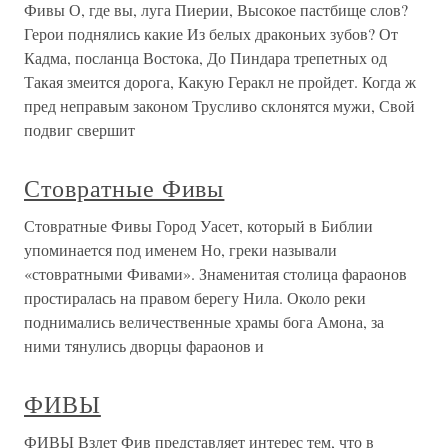
Фивы О, где вы, луга Пиерии, Высокое пастбище слов?
Герои поднялись какие Из белых драконьих зубов? От
Кадма, посланца Востока, До Пиндара трепетных од
Такая змеится дорога, Какую Геракл не пройдет. Когда ж
пред неправым законом Трусливо склонятся мужи, Свой
подвиг свершит
Стовратные Фивы
Стовратные Фивы Город Уасет, который в Библии
упоминается под именем Но, греки называли
«стовратными Фивами». Знаменитая столица фараонов
простиралась на правом берегу Нила. Около реки
поднимались величественные храмы бога Амона, за
ними тянулись дворцы фараонов и
ФИВЫ
ФИВЫ Взлет Фив представляет интерес тем, что в