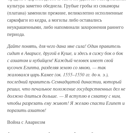
культура заметно обеднела. Грубые гробы из сикаморы
(платана) заменили прежние, великолепно исполненные
саркофаги из кедра, а могилы либо оставались
неукрашенными, либо напоминали захоронения раннего
периода.
Дайте понять, для чего дана мне сила! Один правитель
сидит в Аварисе, другой в Куше, и здесь я сижу бок о бок
с азиатом и нубийцем! Каждый человек имеет свой
кусочек Египта, разделяя землю со мною, — так
жаловался царь Камее (ок. 1555–1550 гг. до н. э.),
последний правитель Семнадцатой династии, который
решил, что печальное положение государственных дел не
должно длиться дольше. — Я вступлю в схватку с ним,
чтобы разрезать ему живот! Я желаю спасти Египет и
поразить азиатов!
Война с Аварисом