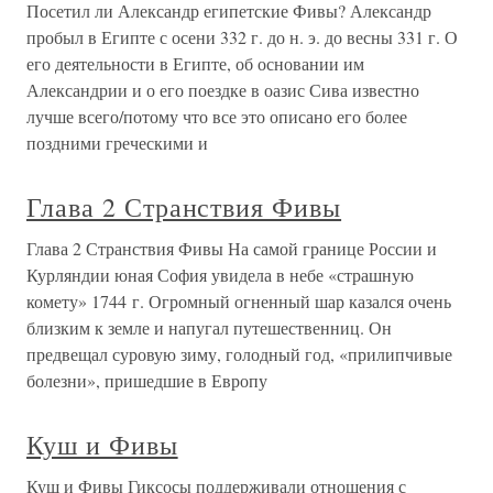
Посетил ли Александр египетские Фивы? Александр
пробыл в Египте с осени 332 г. до н. э. до весны 331 г. О
его деятельности в Египте, об основании им
Александрии и о его поездке в оазис Сива известно
лучше всего/потому что все это описано его более
поздними греческими и
Глава 2 Странствия Фивы
Глава 2 Странствия Фивы На самой границе России и
Курляндии юная София увидела в небе «страшную
комету» 1744 г. Огромный огненный шар казался очень
близким к земле и напугал путешественниц. Он
предвещал суровую зиму, голодный год, «прилипчивые
болезни», пришедшие в Европу
Куш и Фивы
Куш и Фивы Гиксосы поддерживали отношения с