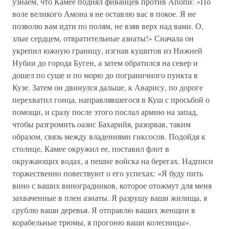
узнаем, что Камее поднял фиванцев против Апопи: «По
воле великого Амона я не оставлю вас в покое. Я не
позволю вам идти по полям, не взяв верх над вами. О,
злые сердцем, отвратительные азиаты!» Сначала он
укрепил южную границу, изгнав кушитов из Нижней
Нубии до города Буген, а затем обратился на север и
дошел по суше и по морю до пограничного пункта в
Кузе. Затем он двинулся дальше, к Аварису, по дороге
перехватил гонца, направлявшегося в Куш с просьбой о
помощи, и сразу после этого послал армию на запад,
чтобы разгромить оазис Бахарийя, разорвав, таким
образом, связь между владениями гиксосов. Подойдя к
столице, Камее окружил ее, поставил флот в
окружающих водах, а пешие войска на берегах. Надписи
торжественно повествуют о его успехах: «Я буду пить
вино с ваших виноградников, которое отожмут для меня
захваченные в плен азиаты. Я разрушу ваши жилища, я
срублю ваши деревья. Я отправлю ваших женщин в
корабельные трюмы, я прогоню ваши колесницы».