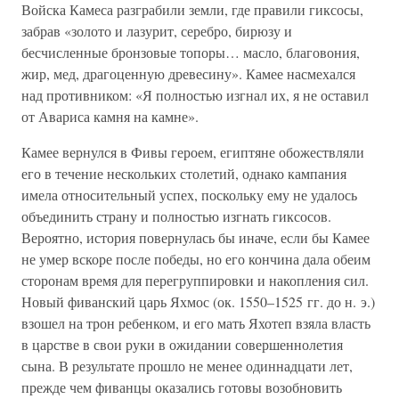
Войска Камеса разграбили земли, где правили гиксосы,
забрав «золото и лазурит, серебро, бирюзу и
бесчисленные бронзовые топоры… масло, благовония,
жир, мед, драгоценную древесину». Камее насмехался
над противником: «Я полностью изгнал их, я не оставил
от Авариса камня на камне».
Камее вернулся в Фивы героем, египтяне обожествляли
его в течение нескольких столетий, однако кампания
имела относительный успех, поскольку ему не удалось
объединить страну и полностью изгнать гиксосов.
Вероятно, история повернулась бы иначе, если бы Камее
не умер вскоре после победы, но его кончина дала обеим
сторонам время для перегруппировки и накопления сил.
Новый фиванский царь Яхмос (ок. 1550–1525 гг. до н. э.)
взошел на трон ребенком, и его мать Яхотеп взяла власть
в царстве в свои руки в ожидании совершеннолетия
сына. В результате прошло не менее одиннадцати лет,
прежде чем фиванцы оказались готовы возобновить