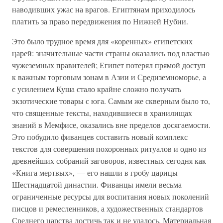
наводивших ужас на врагов. Египтянам приходилось
платить за право передвижения по Нижней Нубии.
Это было трудное время для «коренных» египетских
царей: значительные части страны оказались под властью
чужеземных правителей; Египет потерял прямой доступ
к важным торговым зонам в Азии и Средиземноморье, а
с усилением Куша стало крайне сложно получать
экзотические товары с юга. Самым же скверным было то,
что священные тексты, находившиеся в хранилищах
знаний в Мемфисе, оказались вне пределов досягаемости.
Это побудило фиванцев составить новый комплекс
текстов для совершения похоронных ритуалов и одно из
древнейших собраний заговоров, известных сегодня как
«Книга мертвых», — его нашли в гробу царицы
Шестнадцатой династии. Фиванцы имели весьма
ограниченные ресурсы для воспитания новых поколений
писцов и ремесленников, а художественных стандартов
Среднего царства достичь так и не удалось. Материальная