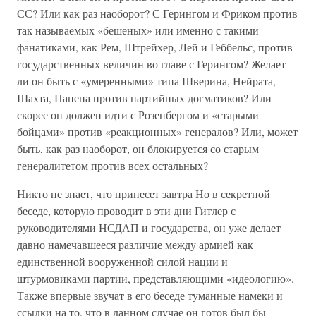
СС? Или как раз наоборот? С Герингом и Фриком против
так называемых «бешеных» или именно с такими
фанатиками, как Рем, Штрейхер, Лей и Геббельс, против
государственных величин во главе с Герингом? Желает
ли он быть с «умеренными» типа Шверина, Нейрата,
Шахта, Папена против партийных догматиков? Или
скорее он должен идти с Розенбергом и «старыми
бойцами» против «реакционных» генералов? Или, может
быть, как раз наоборот, он блокируется со старым
генералитетом против всех остальных?
Никто не знает, что принесет завтра Но в секретной
беседе, которую проводит в эти дни Гитлер с
руководителями НСДАП и государства, он уже делает
давно намечавшееся различие между армией как
единственной вооруженной силой нации и
штурмовиками партии, представляющими «идеологию».
Также впервые звучат в его беседе туманные намеки и
ссылки на то, что в данном случае он готов был бы