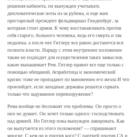
решения кабинета, он вынужден учитывать
дипломатические ноты из-за рубежа, и еще жив
престарелый президент фельдмаршал Гинденбург, за
которым стоит армия. К чему восстанавливать против
себя старого, больного человека, ведь его смерть и так
недалека, а после нее Гитлеру все равно достанется вся
полнота власти. Наряду с этим внутреннее положение
также не подходит для осуществления таких замыслов,
какие вынашивает Рем. Гитлер правит все еще только с
помощью обещаний, безработица и экономический
кризис тоже не пропадают по мановению его жезла И что
произойдет, если западные державы решатся сорвать
только что задуманное перевооружение?
Рема вообще не беспокоят эти проблемы. Он просто о
них не думает. Он хочет только одного: господствовать
над армией. Но Гитлер пока вынужден лавировать. Как
он выпутается из этого положения? — спрашивают
многие. С кем он и против кого? С партией против СА и