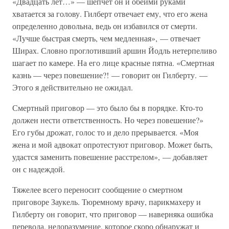
«Двадцать лет…» — шепчет он и обеими руками
хватается за голову. Гилберт отвечает ему, что его жена
определенно довольна, ведь он избавился от смерти.
«Лучше быстрая смерть, чем медленная», — отвечает
Ширах. Словно проглотивший аршин Йодль нетерпеливо
шагает по камере. На его лице красные пятна. «Смертная
казнь — через повешение?! — говорит он Гилберту. —
Этого я действительно не ожидал.
Смертный приговор — это было бы в порядке. Кто-то
должен нести ответственность. Но через повешение?»
Его губы дрожат, голос то и дело прерывается. «Моя
жена и мой адвокат опротестуют приговор. Может быть,
удастся заменить повешение расстрелом», — добавляет
он с надеждой.
Тяжелее всего переносит сообщение о смертном
приговоре Заукель. Тюремному врачу, парикмахеру и
Гилберту он говорит, что приговор — наверняка ошибка
перевода, недоразумение, которое скоро обнаружат и