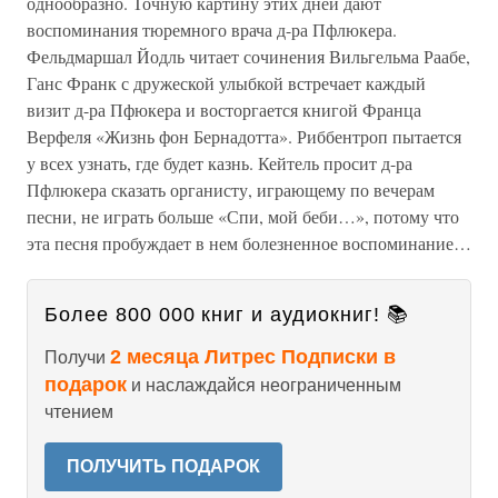
однообразно. Точную картину этих дней дают
воспоминания тюремного врача д-ра Пфлюкера.
Фельдмаршал Йодль читает сочинения Вильгельма Раабе,
Ганс Франк с дружеской улыбкой встречает каждый
визит д-ра Пфюкера и восторгается книгой Франца
Верфеля «Жизнь фон Бернадотта». Риббентроп пытается
у всех узнать, где будет казнь. Кейтель просит д-ра
Пфлюкера сказать органисту, играющему по вечерам
песни, не играть больше «Спи, мой беби…», потому что
эта песня пробуждает в нем болезненное воспоминание…
Более 800 000 книг и аудиокниг! 📚
2 месяца Литрес Подписки в
Получи
подарок
и наслаждайся неограниченным
чтением
ПОЛУЧИТЬ ПОДАРОК