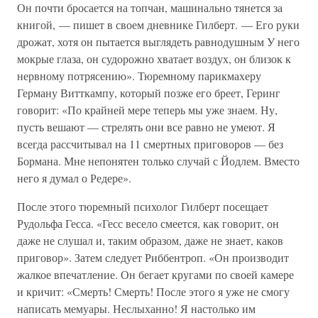
Он почти бросается на топчан, машинально тянется за
книгой, — пишет в своем дневнике Гилберт. — Его руки
дрожат, хотя он пытается выглядеть равнодушным У него
мокрые глаза, он судорожно хватает воздух, он близок к
нервному потрясению». Тюремному парикмахеру
Герману Витткампу, который позже его бреет, Геринг
говорит: «По крайней мере теперь мы уже знаем. Ну,
пусть вешают — стрелять они все равно не умеют. Я
всегда рассчитывал на 11 смертных приговоров — без
Бормана. Мне непонятен только случай с Йодлем. Вместо
него я думал о Редере».
После этого тюремный психолог Гилберт посещает
Рудольфа Гесса. «Гесс весело смеется, как говорит, он
даже не слушал и, таким образом, даже не знает, каков
приговор». Затем следует Риббентроп. «Он производит
жалкое впечатление. Он бегает кругами по своей камере
и кричит: «Смерть! Смерть! После этого я уже не смогу
написать мемуары. Неслыханно! Я настолько им