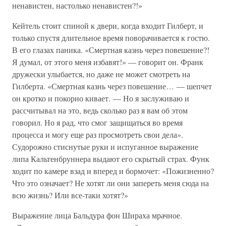
ненавистен, настолько ненавистен?!»
Кейтель стоит спиной к двери, когда входит Гилберт, и
только спустя длительное время поворачивается к гостю.
В его глазах паника. «Смертная казнь через повешение?!
Я думал, от этого меня избавят!» — говорит он. Франк
дружески улыбается, но даже не может смотреть на
Гилберта. «Смертная казнь через повешение… — шепчет
он кротко и покорно кивает. — Но я заслуживаю и
рассчитывал на это, ведь сколько раз я вам об этом
говорил. Но я рад, что смог защищаться во время
процесса и могу еще раз просмотреть свои дела».
Судорожно стиснутые руки и испуганное выражение
липа Кальтенбруннера выдают его скрытый страх. Функ
ходит по камере взад и вперед и бормочет: «Пожизненно?
Что это означает? Не хотят ли они запереть меня сюда на
всю жизнь? Или все-таки хотят?»
Выражение лица Бальдура фон Шираха мрачное.