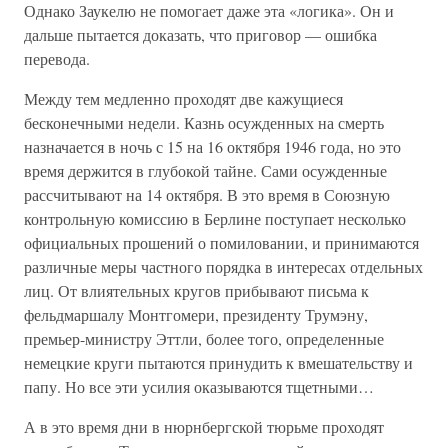
Однако Заукелю не помогает даже эта «логика». Он и
дальше пытается доказать, что приговор — ошибка
перевода.
Между тем медленно проходят две кажущиеся
бесконечными недели. Казнь осужденных на смерть
назначается в ночь с 15 на 16 октября 1946 года, но это
время держится в глубокой тайне. Сами осужденные
рассчитывают на 14 октября. В это время в Союзную
контрольную комиссию в Берлине поступает несколько
официальных прошений о помиловании, и принимаются
различные меры частного порядка в интересах отдельных
лиц. От влиятельных кругов прибывают письма к
фельдмаршалу Монтгомери, президенту Трумэну,
премьер-министру Эттли, более того, определенные
немецкие круги пытаются принудить к вмешательству и
папу. Но все эти усилия оказываются тщетными…
А в это время дни в нюрнбергской тюрьме проходят