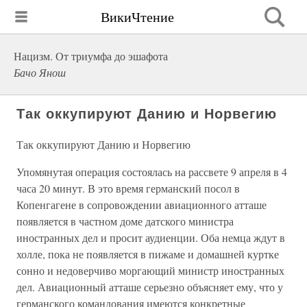
ВикиЧтение
Нацизм. От триумфа до эшафота
Бачо Янош
Так оккупируют Данию и Норвегию
Так оккупируют Данию и Норвегию
Упомянутая операция состоялась на рассвете 9 апреля в 4
часа 20 минут. В это время германский посол в
Копенгагене в сопровождении авиационного атташе
появляется в частном доме датского министра
иностранных дел и просит аудиенции. Оба немца ждут в
холле, пока не появляется в пижаме и домашней куртке
сонно и недоверчиво моргающий министр иностранных
дел. Авиационный атташе серьезно объясняет ему, что у
германского командования имеются конкретные