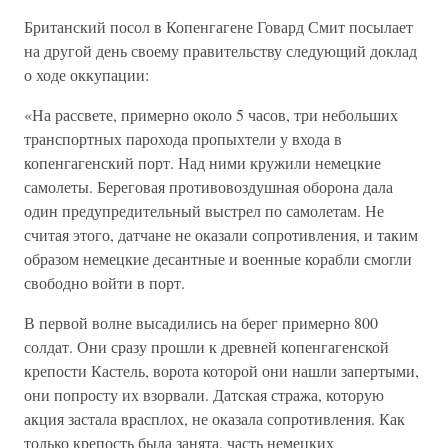
Британский посол в Копенгагене Говард Смит посылает
на другой день своему правительству следующий доклад
о ходе оккупации:
«На рассвете, примерно около 5 часов, три небольших
транспортных парохода пропыхтели у входа в
копенгагенский порт. Над ними кружили немецкие
самолеты. Береговая противовоздушная оборона дала
один предупредительный выстрел по самолетам. Не
считая этого, датчане не оказали сопротивления, и таким
образом немецкие десантные и военные корабли смогли
свободно войти в порт.
В первой волне высадились на берег примерно 800
солдат. Они сразу прошли к древней копенгагенской
крепости Кастель, ворота которой они нашли запертыми,
они попросту их взорвали. Датская стража, которую
акция застала врасплох, не оказала сопротивления. Как
только крепость была занята, часть немецких