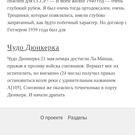
опасней для СССР? — В моей жизни 1940 год — очень
глубокий рубеж. Я был очень тогда ортодоксален, очень.
Трещинки, которые появлялись, имели глубоко
запрятанный, как будто побочный характер. Но договор с
Гитлером 1939 года был для
Чудо Дюнкерка
Чудо Дюнкерка 21 мая немцы достигли Ла-Манша,
прижав к проливу войска союзников. Вермахт мог их
испепелить, но внезапно (24 числа) получил приказ
остановиться возле реки с удивительным названием
А[105]. Союзники же оказались точнехонько в порту
Дюнкерк. И начали драпать
О проекте
Разделы