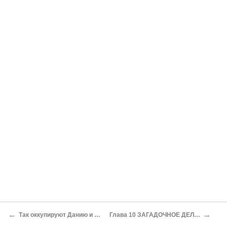
←
→
Так оккупируют Данию и Норвегию
Глава 10 ЗАГАДОЧНОЕ ДЕЛО ГЕССА