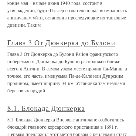
конце мая – начале июня 1940 года, состоит в
утверждении, будто Гитлер сознательно дал возможность
англичанам уйти, остановив преследующие их танковые
дивизии. Таким
Глава 3 От Дюнкерка до Булони
Глава 3 От Дюнкерка до Булони Район французского
побережья от Дюнкерка до Булони расположен ближе
всего к Англии. В самом узком месте пролив Ла-Манш, а
точнее, его часть, именуемая Па-де-Кале или Дуврским
проливом, имеет ширину 34 км. Установка там немцами
береговых орудий
8.1. Блокада Дюнкерка
8.1. Блокада Дюнкерка Впервые англичане озаботились
блокадой главного корсарского пристанища в 1691 г.
Первым предложил этот метод борьбы с рейдерами статс-