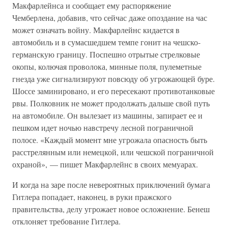
Макфарлейнса и сообщает ему распоряжение
Чемберлена, добавив, что сейчас даже опоздание на час
может означать войну. Макфарлейнс кидается в
автомобиль и в сумасшедшем темпе гонит на чешско-
германскую границу. Поспешно отрытые стрелковые
окопы, колючая проволока, минные поля, пулеметные
гнезда уже сигнализируют повсюду об угрожающей буре.
Шоссе заминировано, и его пересекают противотанковые
рвы. Полковник не может продолжать дальше свой путь
на автомобиле. Он вылезает из машины, запирает ее и
пешком идет ночью навстречу лесной пограничной
полосе. «Каждый момент мне угрожала опасность быть
расстрелянным или немецкой, или чешской пограничной
охраной», — пишет Макфарлейнс в своих мемуарах.
И когда на заре после невероятных приключений бумага
Гитлера попадает, наконец, в руки пражского
правительства, делу угрожает новое осложнение. Бенеш
отклоняет требование Гитлера.