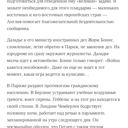
подготовиться для отведенной ему «великой» задачи. В
захвате необходимого для этого плацдарма — маленьких
восточных и юго-восточных европейских стран —
Англия помогает благожелательной бездеятельностью
сообщника.
Даладье и его министр иностранных дел Жорж Бонне,
сломленные, летят обратно в Париж, не закончив дел. На
аэродроме их сразу окружают журналисты. Даладье
молча идет к автомобилю. Бонне только говорит: «Война
кажется неизбежной». Даже он еще не знает в тот
момент, какая игра ведется за кулисами…
В Париже раздают противогазы гражданскому
населению. В Берлине устраивают учебные воздушные
тревоги, воют сирены. Геббельс и на этот раз находится в
своей стихии. В Лондоне Чемберлен бодрствует
половину ночи, работает над речью в парламенте,
запланированной на утро следующего дня. Он
чрезвычайно обозлен, что Гитлер с таким трудом