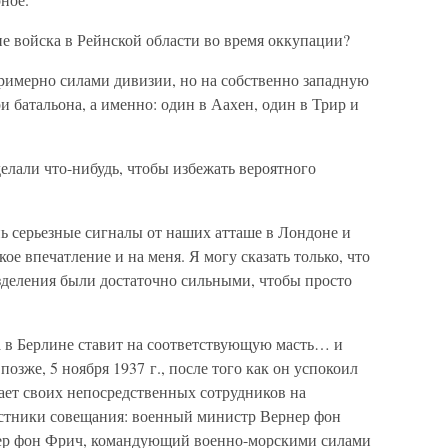
е войска в Рейнской области во время оккупации?
римерно силами дивизии, но на собственно западную
 батальона, а именно: один в Аахен, один в Трир и
делали что-нибудь, чтобы избежать вероятного
нь серьезные сигналы от наших атташе в Лондоне и
е впечатление и на меня. Я могу сказать только, что
деления были достаточно сильными, чтобы просто
а в Берлине ставит на соответствующую масть… и
озже, 5 ноября 1937 г., после того как он успокоил
ает своих непосредственных сотрудников на
астники совещания: военный министр Вернер фон
ер фон Фрич, командующий военно-морскими силами