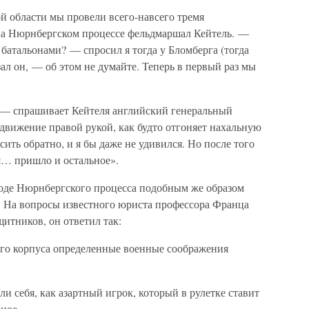
й области мы провели всего-навсего тремя
на Нюрнбергском процессе фельдмаршал Кейтель. —
батальонами? — спросил я тогда у Бломберга (тогда
ал он, — об этом не думайте. Теперь в первый раз мы
» — спрашивает Кейтеля английский генеральный
 движение правой рукой, как будто отгоняет нахальную
сить обратно, и я бы даже не удивился. Но после того
ся… пришло и остальное».
оде Нюрнбергского процесса подобным же образом
. На вопросы известного юриста профессора Франца
щитников, он ответил так:
кого корпуса определенные военные соображения
ли себя, как азартный игрок, который в рулетке ставит
ное.