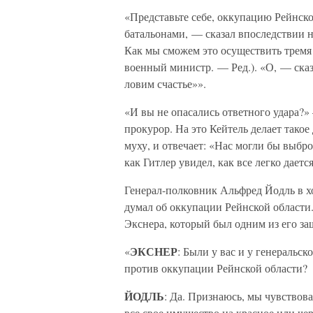
«Представьте себе, оккупацию Рейнско
батальонами, — сказал впоследствии 
Как мы сможем это осуществить тремя 
военный министр. — Ред.). «О, — сказ
ловим счастье»».
«И вы не опасались ответного удара?
прокурор. На это Кейтель делает такое
муху, и отвечает: «Нас могли бы выбро
как Гитлер увидел, как все легко дает
Генерал-полковник Альфред Йодль в х
думал об оккупации Рейнской области
Экснера, который был одним из его за
ЭКСНЕР
«
: Были у вас и у генеральс
против оккупации Рейнской области?
ЙОДЛЬ
: Да. Признаюсь, мы чувствова
все свое имущество на красное или чер