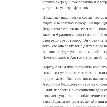
первую очередь Чехословакию и Австри
устранить угрозу с флангов.
Поскольку наши планы составляются 
судить о вероятном поведении Франц
фюрер считает, что имеется очень боль
также и Франция спишут со счета Чехо
день решит этот вопрос. Внутренние 
того, что она ввяжется в длительную в
Англия не будет участвовать в войне 
Чехословакию и Австрию против Запа
Наряду с этим нужно принять во вним
года в год усиливаются и что консоли
продвигается. Хотя плотность населе
Австрии и Чехословакии все же означ
6 млн. человек. Присоединение двух с
означает существенное облегчение тяг
высвободятся для других целей наши 
новых дивизий. Со стороны Италии нел