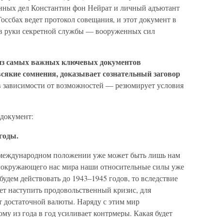
анных дел Константин фон Нейрат и личный адъютант
оссбах ведет протокол совещания, и этот документ в
 в руки секретной службы — вооруженных сил
из самых важных ключевых документов
сякие сомнения, доказывает сознательный заговор
 зависимости от возможностей — резюмирует условия
 документ:
годы.
в международном положении уже может быть лишь нам
м окружающего нас мира наши относительные силы уже
будем действовать до 1943–1945 годов, то вследствие
ет наступить продовольственный кризис, для
т достаточной валюты. Наряду с этим мир
му из года в год усиливает контрмеры. Какая будет