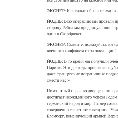
ЭКСНЕР
: Как сильны были германски
ЙОДЛЬ
: Всю операцию мы провели п
сторону Рейна мы продвинули лишь три
один в Саарбрюкен.
ЭКСНЕР
: Скажите, пожалуйста, вы с
военного конфликта из-за оккупации?
ЙОДЛЬ
: В то время мы получили оче
Париже. Эти доклады произвели глубоко
даже французские пограничные подраз
смести нас!»
Но азартный игрок во дворце канцлер
достигает неожиданного успеха Годом п
германский народ и мир, Гитлер созыв
совершенно секретное совещание. Уч
Бломберг, командующий армией Верн