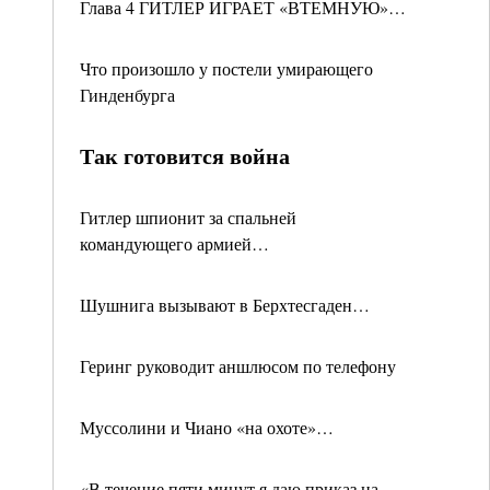
Глава 4 ГИТЛЕР ИГРАЕТ «ВТЕМНУЮ»…
Что произошло у постели умирающего
Гинденбурга
Так готовится война
Гитлер шпионит за спальней
командующего армией…
Шушнига вызывают в Берхтесгаден…
Геринг руководит аншлюсом по телефону
Муссолини и Чиано «на охоте»…
«В течение пяти минут я даю приказ на