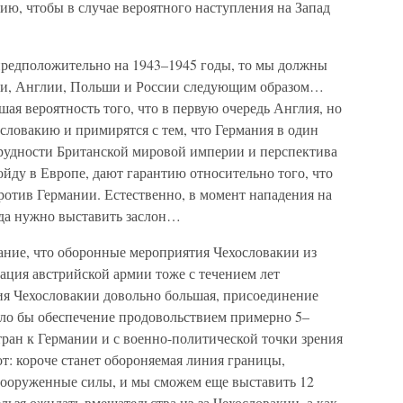
ю, чтобы в случае вероятного наступления на Запад
предположительно на 1943–1945 годы, то мы должны
ии, Англии, Польши и России следующим образом…
шая вероятность того, что в первую очередь Англия, но
словакию и примирятся с тем, что Германия в один
трудности Британской мировой империи и перспектива
ойду в Европе, дают гарантию относительно того, что
против Германии. Естественно, в момент нападения на
да нужно выставить заслон…
ание, что оборонные мероприятия Чехословакии из
дация австрийской армии тоже с течением лет
ния Чехословакии довольно большая, присоединение
ало бы обеспечение продовольствием примерно 5–
тран к Германии и с военно-политической точки зрения
от: короче станет обороняемая линия границы,
вооруженные силы, и мы сможем еще выставить 12
ьзя ожидать вмешательства из-за Чехословакии, а как