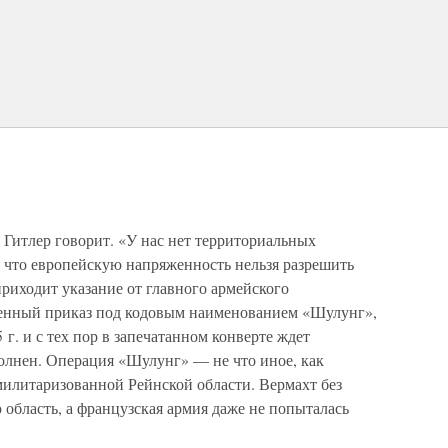
. Гитлер говорит. «У нас нет территориальных
, что европейскую напряженность нельзя разрешить
приходит указание от главного армейского
оенный приказ под кодовым наименованием «Шулунг»,
г. и с тех пор в запечатанном конверте ждет
олнен. Операция «Шулунг» — не что иное, как
милитаризованной Рейнской области. Вермахт без
 область, а французская армия даже не попыталась