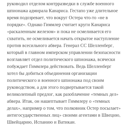
руководил отделом контрразведки в службе военного
шпионажа адмирала Канариса. Гестапо уже длительное
время подозревает, что вокруг Остера что-то «не в
порядке». Однако Гиммлер считает круги Канариса
«раскаленным железом» и пока не осмеливается его
схватить, не осмеливается начать открытое наступление
против всесильного абвера. Генерал СС Шелленберг,
который в главном имперском управлении безопасности
возглавляет отдел политического шпионажа, всячески
побуждает Гиммлера действовать. Ведь Шелленберг
хотел бы добиться объединения организации
политического и военного шпионажа под своим
руководством, а для этого подвертывается такой
великолепный предлог, как разоблачение «темных дел»
абвера. Итак, он нашептывает Гиммлеру о «темных
делах», например о том, что полковник Остер посылает»
антигосударственных лиц» своими агентами в Швецию,
Швейцарию, Испанию и Ватикан.