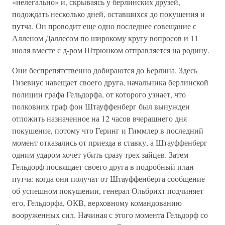
«нелегально» и, скрываясь у берлинских друзей,
подождать несколько дней, оставшихся до покушения и
путча. Он проводит еще одно последнее совещание с
Алленом Даллесом по широкому кругу вопросов и 11
июля вместе с д-ром Штрюнком отправляется на родину.
Они беспрепятственно добираются до Берлина. Здесь
Гизевиус навещает своего друга, начальника берлинской
полиции графа Гельдорфа, от которого узнает, что
полковник граф фон Штауффенберг был вынужден
отложить назначенное на 12 часов вчерашнего дня
покушение, потому что Геринг и Гиммлер в последний
момент отказались от приезда в ставку, а Штауффенберг
одним ударом хочет убить сразу трех зайцев. Затем
Гельдорф посвящает своего друга в подробный план
путча: когда они получат от Штауффенберга сообщение
об успешном покушении, генерал Ольбрихт подчиняет
его, Гельдорфа, ОКВ, верховному командованию
вооруженных сил. Начиная с этого момента Гельдорф со