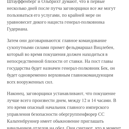
Штауффенберг и Ольбрихт думают, что в первые
несколько дней после путча заговорщики все же могут
пользоваться его услугами, по крайней мере он
уравновесит дикого нациста генерал-полковника
Гудериана.
Затем они договариваются: главное командование
сухопутными силами примет фельдмаршал Вицлебен,
который во время покушения должен находиться в
непосредственной близости от ставки. На пост главы
государства будет назначен генерал-полковник Бек, он
будет одновременно верховным главнокомандующим
всех вооруженных сил.
Наконец, заговорщики устанавливают, что покушение
лучше всего произвести днем, между 12 и 14 часами. В
это время опасный начальник главного имперского
управления безопасности обергруппенфюрер СС
Кальтенбруннер имеет обыкновение приглашать
начальников отделов на обед. Они считают, что в момент