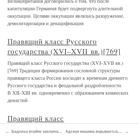
Великобритания договорились о том, что после
капитуляции Германия будет подвергнута длительной
оккупации. Целями оккупации являлись разоружение,
демилитаризация и денацификация
Правящий класс Русского
государства (XVI–XVII вв.)[769]
Правящий класс Русского государства (XVI–XVII вв.)
[769] Традиции формирования сословной структуры
правящего класса России восходят к временам древнего
Русского государства и феодальной раздробленности.
В XII–XIII вв. одновременно с образованием княжеских
династий
Правящий класс
Правящий класс События Смутного времени не только
←
→
Бадольо втайне заключает перемирие
Адская машина взрывается, но Гитлер жив
поселили в умах новые политические понятия, но