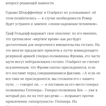
вопросе решающей важности.
Однако Штауффенберг и Ольбрихт их успокаивают: об
этом позаботились — в случае необходимости Ромер
будет устранен и заменен «своим надежным человеком».
Граф Гельдорф выражает свое опасение: по его мнению,
это трехчасовое «мертвое время» как раз будет
достаточным для энергичного вмешательства гестапо. На
это многие предлагают привлечь к путчу командующего
резервной армией генерал-полковника Фромма, его части
шутя могут нейтрализовать гестапо. Ольбрихт не считает
исключенным, что Фромм охотно присоединится, если
его поставят перед совершившимися фактами. «А если он
все-таки не присоединится, мы столкнем его с нашего
пути, — говорит он, — и поставим на его место генерал-
полковника Геппнера». Генерал-полковник Бек — уже в
который раз, но на этот раз резко — возражает против
привлечения «оппортуниста» Геппнера. Но