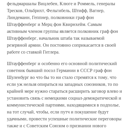
фельдмаршалы Вицлебен, Клюге и Роммель, генералы
Тресков, Ольбрихт, Фельгибель, Штифф, Вагнер,
Линдеманн, Геппнер, полковники граф фон
Штауффенберг и Мерц фон Квирнхейм. Самым
активным членом группы является полковник граф фон
Штауффенберг, начальник штаба так называемой
резервной армии. Он постоянно соприкасается в своей
работе со ставкой Гитлера.
Штауффенберг и особенно его основной политический
советник бывший посол Германии в СССР граф фон
Шуленбург во что бы то ни стало стремятся к тому, что
если уж нельзя опираться на западных союзников, то по
крайней мере нужно стараться расширить заговор влево и
установить связь с немецкими социал-демократической и
коммунистической партиями, находящимися в подполье,
на тот случай, чтобы, если путч и покушение будут
удачными, провести успешные политические переговоры
также и с Советским Союзом о признании нового