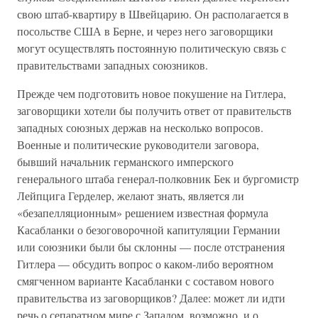
свою штаб-квартиру в Швейцарию. Он располагается в
посольстве США в Берне, и через него заговорщики
могут осуществлять постоянную политическую связь с
правительствами западных союзников.
Прежде чем подготовить новое покушение на Гитлера,
заговорщики хотели бы получить ответ от правительств
западных союзных держав на несколько вопросов.
Военные и политические руководители заговора,
бывший начальник германского имперского
генерального штаба генерал-полковник Бек и бургомистр
Лейпцига Герделер, желают знать, является ли
«безапелляционным» решением известная формула
Касабланки о безоговорочной капитуляции Германии
или союзники были бы склонны — после отстранения
Гитлера — обсудить вопрос о каком-либо вероятном
смягченном варианте Касабланки с составом нового
правительства из заговорщиков? Далее: может ли идти
речь о сепаратном мире с Западом, возможно, и о