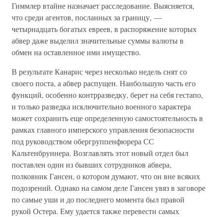
Гиммлер втайне назначает расследование. Выясняется,
что среди агентов, посланных за границу, —
четырнадцать богатых евреев, в распоряжение которых
абвер даже выделил значительные суммы валюты в
обмен на оставленное ими имущество.
В результате Канарис через несколько недель снят со
своего поста, а абвер распущен. Наибольшую часть его
функций, особенно контрразведку, берет на себя гестапо,
и только разведка исключительно военного характера
может сохранить еще определенную самостоятельность в
рамках главного имперского управления безопасности
под руководством обергруппенфюрера СС
Кальтенбруннера. Возглавлять этот новый отдел был
поставлен один из бывших сотрудников абвера,
полковник Гансен, о котором думают, что он вне всяких
подозрений. Однако на самом деле Гансен увяз в заговоре
по самые уши и до последнего момента был правой
рукой Остера. Ему удается также перевести самых