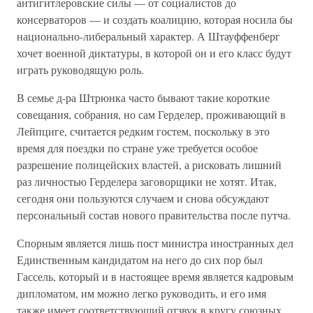
антигитлеровские силы — от социалистов до
консерваторов — и создать коалицию, которая носила бы
национально-либеральный характер. А Штауффенберг
хочет военной диктатуры, в которой он и его класс будут
играть руководящую роль.
В семье д-ра Штрюнка часто бывают такие короткие
совещания, собрания, но сам Герделер, проживающий в
Лейпциге, считается редким гостем, поскольку в это
время для поездки по стране уже требуется особое
разрешение полицейских властей, а рисковать лишний
раз личностью Герделера заговорщики не хотят. Итак,
сегодня они пользуются случаем и снова обсуждают
персональный состав нового правительства после путча.
Спорным является лишь пост министра иностранных дел
Единственным кандидатом на него до сих пор был
Гассель, который и в настоящее время является кадровым
дипломатом, им можно легко руководить, и его имя
также имеет соответствующий отзвук в кругу союзных