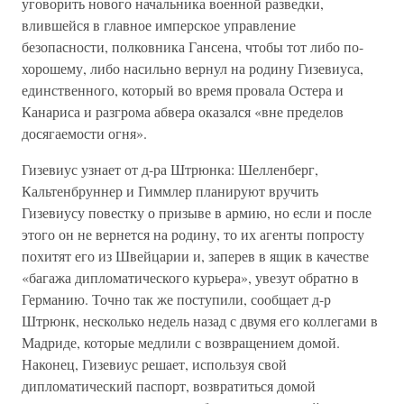
уговорить нового начальника военной разведки,
влившейся в главное имперское управление
безопасности, полковника Гансена, чтобы тот либо по-
хорошему, либо насильно вернул на родину Гизевиуса,
единственного, который во время провала Остера и
Канариса и разгрома абвера оказался «вне пределов
досягаемости огня».
Гизевиус узнает от д-ра Штрюнка: Шелленберг,
Кальтенбруннер и Гиммлер планируют вручить
Гизевиусу повестку о призыве в армию, но если и после
этого он не вернется на родину, то их агенты попросту
похитят его из Швейцарии и, заперев в ящик в качестве
«багажа дипломатического курьера», увезут обратно в
Германию. Точно так же поступили, сообщает д-р
Штрюнк, несколько недель назад с двумя его коллегами в
Мадриде, которые медлили с возвращением домой.
Наконец, Гизевиус решает, используя свой
дипломатический паспорт, возвратиться домой