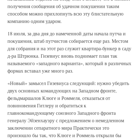
получения сообщения об удачном покушении таким
способом можно прихлопнуть всю эту блистательную
компанию одним ударом.
18 июля, за два дня до намеченной даты начала путча и
покушения, штаб путчистов собирается еще раз. Местом
для собрания и на этот раз служит квартира-бункер в саду
д-ра Штрюнка. Гизевиус вновь поднимает план так
называемого «западного варианта», который в различных
формах вставал уже много раз.
«Новый» замысел Гизевиуса следующий: нужно убедить
двух основных командующих на Западном фронте,
фельдмаршалов Клюге и Роммеля, отказаться от
повиновения Гитлеру и обратиться к
главнокомандующему союзного Западного фронта
генералу Эйзенхауэру с предложением о немедленном
заключении сепаратного мира Практически это
произошло бы так, что Клюге и Роммель открыли бы