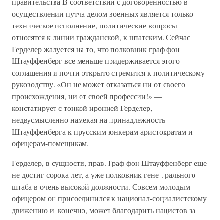
правительства В соответствии с договоренностью в
осуществлении путча делом военных является только
техническое исполнение, политические вопросы
относятся к линии гражданской, к штатским. Сейчас
Герделер жалуется на то, что полковник граф фон
Штауффенберг все меньше придерживается этого
соглашения и почти открыто стремится к политическому
руководству. «Он не может отказаться ни от своего
происхождения, ни от своей профессии!» —
констатирует с тонкой иронией Герделер,
недвусмысленно намекая на принадлежность
Штауффенберга к прусским юнкерам-аристократам и
офицерам-помещикам.
Герделер, в сущности, прав. Граф фон Штауффенберг еще
не достиг сорока лет, а уже полковник гене-. рального
штаба в очень высокой должности. Совсем молодым
офицером он присоединился к национал-социалистскому
движению и, конечно, может благодарить нацистов за