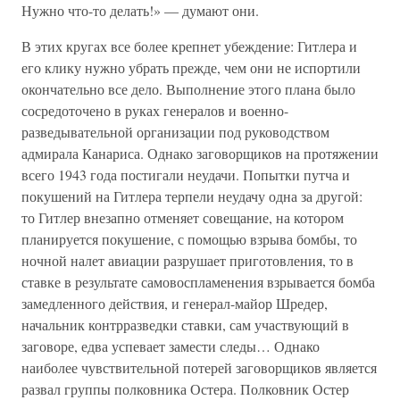
Нужно что-то делать!» — думают они.
В этих кругах все более крепнет убеждение: Гитлера и
его клику нужно убрать прежде, чем они не испортили
окончательно все дело. Выполнение этого плана было
сосредоточено в руках генералов и военно-
разведывательной организации под руководством
адмирала Канариса. Однако заговорщиков на протяжении
всего 1943 года постигали неудачи. Попытки путча и
покушений на Гитлера терпели неудачу одна за другой:
то Гитлер внезапно отменяет совещание, на котором
планируется покушение, с помощью взрыва бомбы, то
ночной налет авиации разрушает приготовления, то в
ставке в результате самовоспламенения взрывается бомба
замедленного действия, и генерал-майор Шредер,
начальник контрразведки ставки, сам участвующий в
заговоре, едва успевает замести следы… Однако
наиболее чувствительной потерей заговорщиков является
развал группы полковника Остера. Полковник Остер