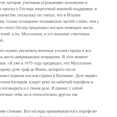
рече, которая, учитывая угрожающее положение в
он просил у Гитлера энергичной военной поддержки, в
ичестве, поскольку он считал, что в Италии
ия, только оснащение итальянских частей слабее, чем у
о этого Гитлер предложил послать немецкие части,
илой, а он, Муссолини, и его военные советники
и.
что нужно увеличить военные усилия страны и все
ь англо-американское вторжение. В этот момент
ия. «Я уже в 1935 году предвидел, что Муссолини
орону дуче граф де Векки, которого после
начил первым послом страны в Ватикане. Дуче меряет
ким взглядом, кладет руку на набитый портфель и
 поговорить и о твоем деле. Я принес с собой
тельно тебя, но и относительно других так
тими словами. Все взгляды приковываются к портфелю