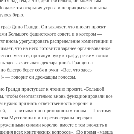
тся над тем, а что, действительно, он может там
о даже эта открытая угроза и неприкрытая попытка
щуюся бурю.
граф Дино Гранди. Он заявляет, что вносит проект
ами Большого фашистского совета и в котором —
тят вновь урегулировать распределение компетенции и
имает, что на него готовится заранее организованное
тся с места и, протянув руку к графу, резким тоном
шь здесь зачитывать декларацию?» Гранди на
но быстро берет себя в руки: «Все, что здесь
и!» — говорит он дрожащим голосом.
но Гранди приступает к чтению проекта «Большой
м, чтобы безотлагательно вновь функционировали все
тем нужно признать ответственность короны и
ией, — зачитывает он приподнятым тоном — Поэтому
ства Муссолини в интересах страны передать
оруженными силами королю, вместе с тем вложить в
ешения всех критических вопросов». (Во время «марша