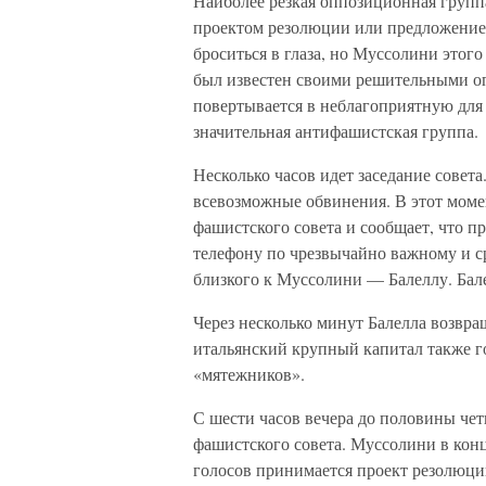
Наиболее резкая оппозиционная группа
проектом резолюции или предложение
броситься в глаза, но Муссолини этого
был известен своими решительными оп
повертывается в неблагоприятную для 
значительная антифашистская группа.
Несколько часов идет заседание совет
всевозможные обвинения. В этот момен
фашистского совета и сообщает, что 
телефону по чрезвычайно важному и ср
близкого к Муссолини — Балеллу. Бал
Через несколько минут Балелла возвращ
итальянский крупный капитал также го
«мятежников».
С шести часов вечера до половины чет
фашистского совета. Муссолини в кон
голосов принимается проект резолюци