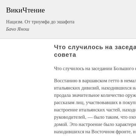
ВикиЧтение
Нацизм. От триумфа до эшафота
Бачо Янош
Что случилось на засед
совета
Что случилось на заседании Большого 
Восстанию в варшавском гетто в немал
итальянских дивизий, находившихся н
продала значительное количество ору
рассказам лиц, участвовавших в покуп
настроение итальянских частей, нахо
руководителей, — было таким, что охо
домой. Это настроение было характерн
находившихся на Восточном фронте, но