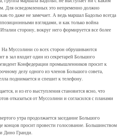
, группа маршала Бадольо, не выступает ни с каким
м. Для осведомленных это непременно должно
 как-то даже не замечает. А ведь маршал Бадольо всегда
позиционными взглядами, и как только война
Италии сторону, вокруг него формируется все более
а. На Муссолини со всех сторон обрушиваются
т в зал входит один из секретарей Большого
президент Конфедерации промышленников просит к
очному делу одного из членов Большого совета,
елла поднимается и спешит к телефону.
ается, и из его выступления становится ясно, что
тов отказаться от Муссолини и согласился с планами
вертого утра продолжается заседание Большого
це концов просит провести голосование. Большинством
и Дино Гранди.