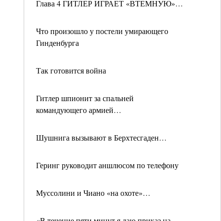
Глава 4 ГИТЛЕР ИГРАЕТ «ВТЕМНУЮ»…
Что произошло у постели умирающего
Гинденбурга
Так готовится война
Гитлер шпионит за спальней
командующего армией…
Шушнига вызывают в Берхтесгаден…
Геринг руководит аншлюсом по телефону
Муссолини и Чиано «на охоте»…
«В течение пяти минут я даю приказ на