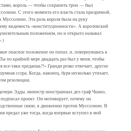
истами, король — чтобы сохранить трон — был
олини. С этого момента его власть стала призрачной,
х Муссолини. Эта роль короля была на руку
 ему видимость «конституционности». А королевский
 унизительным положением, но и открыто называл
.)
акое опасное положение он попал, и, повернувшись к
Ты по крайней мере двадцать раз был у меня, чтобы
я все-таки предаешь?!» Гранди резко отвечает, другие
умная ссора. Когда, наконец, буря несколько утихает,
том резолюции.
 дочери Эдды, министр иностранных дел граф Чиано,
о подписал проект. Он мотивирует, почему он
родственные связи, к движению против Муссолини. В
ня предал уже тогда, когда впервые вступил в мой