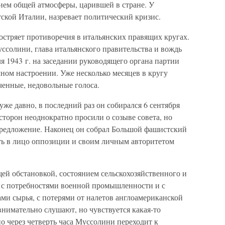
ием общей атмосферы, царившей в стране. У
ской Италии, назревает политический кризис.
стряет противоречия в итальянских правящих кругах.
ссолини, глава итальянского правительства и вождь
я 1943 г. на заседании руководящего органа партии
ном настроении. Уже несколько месяцев в кругу
ченные, недовольные голоса.
уже давно, в последний раз он собирался 6 сентября
 сторон неоднократно просили о созыве совета, но
предложение. Наконец он собрал Большой фашистский
еть в лицо оппозиции и своим личным авторитетом
щей обстановкой, состоянием сельскохозяйственного и
 с потребностями военной промышленности и с
ми сырья, с потерями от налетов англоамериканской
внимательно слушают, но чувствуется какая-то
 через четверть часа Муссолини переходит к