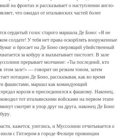
вкой на фронтах и рассказывает о наступлении англо-
вляет, что ожидал от итальянских частей более
ется сердитый голос старого маршала Де Боно: «Я не
ском солдате! У тебя нет права оскорблять вооруженные
 бумаг и бросает на Де Боно сверлящий убийственный
ватается за кобуру и выхватывает пистолет. В зале
уссолини прерывает молчание: «Ты последний, кто
в этом зале!» — говорит он резким тоном, затем
ает нотацию Де Боно, рассказывая, как во время
сти фашистами, маршал как командующий
 предал короля и присоединился к фашизму. Наконец,
уководил тот итальянскими войсками на первом этапе
минут смотрят в упор друг на друга, наконец Де Боно
буру.
асти, кажется, улеглись, и Муссолини отчитывается о
0 июля с Гитлером в городе Фельтре провинции