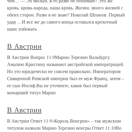
чем… — Эх милый, я-то разве не понимаю? Это же
кровь, кровь народа, наша кровь. Жизни, много жизней с
обеих сторон. Разве я не знаю? Николай Шпанов. Первый
удар …И все же до самого конца оставался крохотный
шанс избежать
В Австрии
В Австрии Вопрос 11.9Марию Терезию Вальбургу
Амалию Кристину называют австрийской императрицей.
Но это юридически не совсем правильно. Императором
Священной Римской империи был ее муж Франц, затем –
ее сын Иосиф.Вы не уточните, каков был первый
монарший титул Марии
В Австрии
В Австрии Ответ 11.9«Король Венгрии» – так мужским
титулом назвали Марию Терезию венгры.Ответ 11.10Во