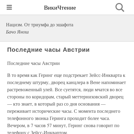
ВикиЧтение
Нацизм. От триумфа до эшафота
Бачо Янош
Последние часы Австрии
Последние часы Австрии
В то время как Геринг еще подстрекает Зейсс-Инкварта к
последнему штурму, дворец канцлера в Вене напоминает
растревоженный улей. Все суетятся, люди мчатся во все
стороны по коридорам, старый меттерниховский дворец
— кто знает, в который раз со дня основания —
переживает исторические часы. С момента последнего
телефонного звонка Геринга проходит более часа.
Вечером, в 7 часов 57 минут, Геринг снова говорит по
телефону с Зейсс-Инквартом.