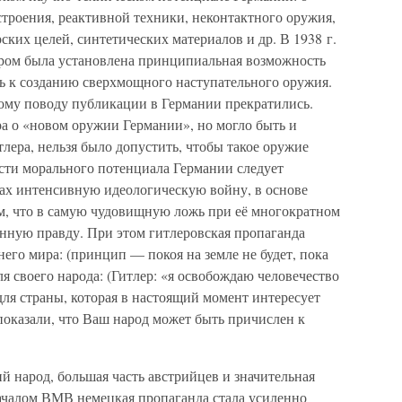
строения, реактивной техники, неконтактного оружия,
ких целей, синтетических материалов и др. В 1938 г.
ом была установлена принципиальная возможность
ть к созданию сверхмощного наступательного оружия.
ому поводу публикации в Германии прекратились.
ра о «новом оружии Германии», но могло быть и
лера, нельзя было допустить, чтобы такое оружие
асти морального потенциала Германии следует
есах интенсивную идеологическую войну, в основе
ом, что в самую чудовищную ложь при её многократном
инную правду. При этом гитлеровская пропаганда
его мира: (принцип — покоя на земле не будет, пока
я своего народа: (Гитлер: «я освобождаю человечество
ля страны, которая в настоящий момент интересует
показали, что Ваш народ может быть причислен к
й народ, большая часть австрийцев и значительная
началом ВМВ немецкая пропаганда стала усиленно