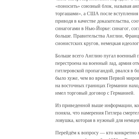
«поносить» союзный блок, называя ан
торгашами», а США после вступления 
приводя в качестве доказательства, 
синагогами в Нью-Йорке: синагог, сог
больше. Правительства Англии, Франц
сионистских кругов, немецкая идеолог
Больше всего Англию пугал военный 
перестроена на военный лад, армия о
гитлеровской пропагандой, рвался в б
было хуже, чем во время Первой миров
на восточных границах Германии нахо
имел торговый договор с Германией.
Из приведенной выше информации, кот
поняла, что намерения Гитлера смерте
ловушка, которая в нужный для немцев
Перейдём к вопросу — кто конкретно