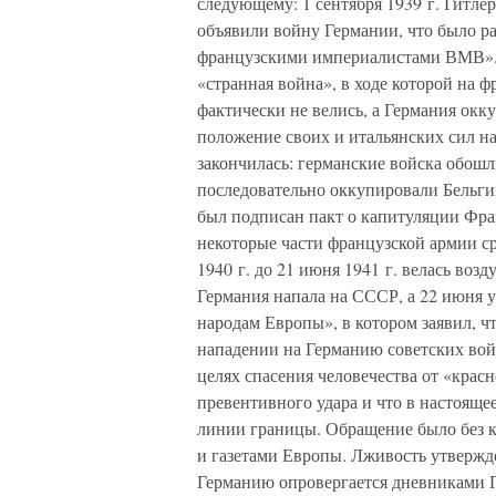
следующему: 1 сентября 1939 г. Гитле
объявили войну Германии, что было ра
французскими империалистами ВМВ». П
«странная война», в ходе которой на 
фактически не велись, а Германия ок
положение своих и итальянских сил на
закончилась: германские войска обош
последовательно оккупировали Бельги
был подписан пакт о капитуляции Фр
некоторые части французской армии ср
1940 г. до 21 июня 1941 г. велась возд
Германия напала на СССР, а 22 июня 
народам Европы», в котором заявил, ч
нападении на Германию советских вой
целях спасения человечества от «крас
превентивного удара и что в настояще
линии границы. Обращение было без 
и газетами Европы. Лживость утвержд
Германию опровергается дневниками Ге