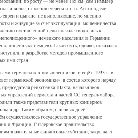
ебований: по росту — не менее 185 см (сам Гиммлер
глаз и волос, строению черепа и т. п. Антиподами
ь евреи и цыгане, не выполняющие, по мнению
аботы и живущие за счет эксплуатации, мошенничества
ижению поставленной цели вначале сводились к
неполноценного» немецкого населения (в Германии
еполноценных» немцев). Такой путь, однако, показался
риступили к разработке методов промышленного
ых ими стран.
есами германских промышленников, и ещё в 1933 г. в
вет германской экономики», в состав которого наряду
и, председателя рейхсбанка Шахта, начальников
ых управлений вермахта и частей СС генерал-майора
одили также представители крупных концернов
оша и др. Таким образом, с первых дней
нём осуществлялось государственное управление
лии и Франции. Гитлеровское правительство
лиям значительные финансовые субсидии, закрывало