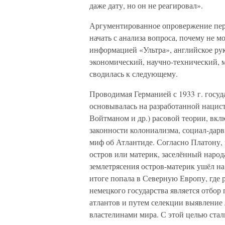
даже дату, но он не реагировал».
Аргументированное опровержение пер
начать с анализа вопроса, почему не м
информацией «Ультра», английское ру
экономический, научно-технический,
сводилась к следующему.
Проводимая Германией с 1933 г. госуд
основывалась на разработанной нацист
Войтманом и др.) расовой теории, вк
законности колониализма, социал-дарв
миф об Атлантиде. Согласно Платону, 
остров или материк, заселённый наро
землетрясения остров-материк ушёл на 
итоге попала в Северную Европу, где р
немецкого государства является отбо
атлантов и путем селекции выявление
властелинами мира. С этой целью стали