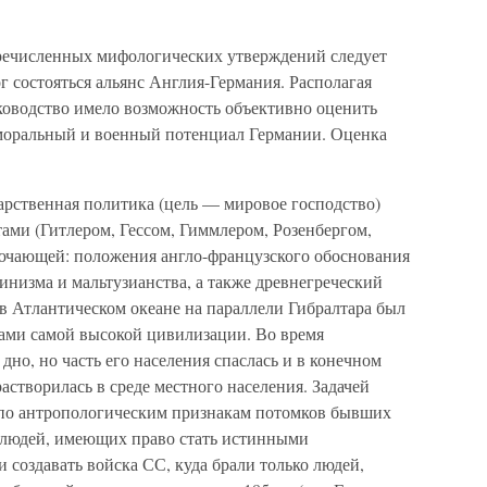
ечисленных мифологических утверждений следует
ог состояться альянс Англия-Германия. Располагая
ководство имело возможность объективно оценить
 моральный и военный потенциал Германии. Оценка
арственная политика (цель — мировое господство)
ами (Гитлером, Гессом, Гиммлером, Розенбергом,
лючающей: положения англо-французского обоснования
инизма и мальтузианства, а также древнегреческий
в Атлантическом океане на параллели Гибралтара был
дами самой высокой цивилизации. Во время
дно, но часть его населения спаслась и в конечном
астворилась в среде местного населения. Задачей
р по антропологическим признакам потомков бывших
 людей, имеющих право стать истинными
 создавать войска СС, куда брали только людей,