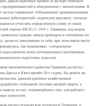
тран, давало вывозные премии за экспорт немецких
х предпринимателей к объединению с монополиями. В
ные льготы германские «Объединение промышленников
ецких работодателей» подписали документ, согласно
зывался отчислять определённую сумму от своих
ской партии (НСП). С 1934 г. Германия, под видом
 развитым странам, начала проводить в отношении их
, делая их зависимыми от себя, при этом имели место
проводились, так называемые, «специальные
е курса валюты своих потенциальных противников.
ономическую подготовку агрессии.
овня экономического развития Германия достигла с
ы Дауэса и Юнга времён 20-х годов). На деньги же,
полистов, административно-хозяйственное
 разработке глобальной системы лагерей смерти, а
 к вывозу из них «перемещённых лиц» для рабского
урных ценностей.
оком научно-техническом потенциале Германии: о