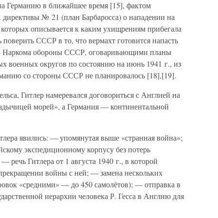
на Германию в ближайшее время [15], фактом
. директивы № 21 (план Барбаросса) о нападении на
 которых описывается к каким ухищрениям прибегала
ь поверить СССР в то, что вермахт готовится напасть
ами Наркома обороны СССР, оговаривающими планы
х военных округов по состоянию на июнь 1941 г., из
рманию со стороны СССР не планировалось [18],[19].
льса, Гитлер намеревался договориться с Англией на
ладычицей морей», а Германия — континентальной
тлера явились: — упомянутая выше «странная война»;
йскому экспедиционному корпусу без потерь
 речь Гитлера от 1 августа 1940 г., в которой
прекращении войны с ней; — замена нескольких
овок «средними» — до 450 самолётов); — отправка в
ударственной иерархии человека Р. Гесса в Англию для