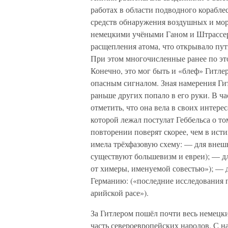
работах в области подводного корабле
средств обнаружения воздушных и морс
немецкими учёными Ганом и Штрассер
расщепления атома, что открывало пу
При этом многочисленные ранее по эт
Конечно, это мог быть и «блеф» Гитле
опасным сигналом. Зная намерения Гит
раньше других попало в его руки. В ч
отметить, что она вела в своих интер
которой лежал постулат Геббельса о т
повторении поверят скорее, чем в ист
имела трёхфазовую схему: — для внешн
существуют большевизм и евреи); — дл
от химеры, именуемой совестью»); — д
Германию: («последние исследования 
арийской расе»).
За Гитлером пошёл почти весь немецки
часть североевропейских народов. С 