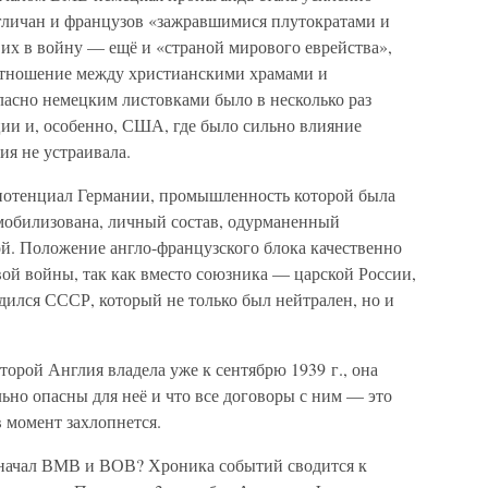
гличан и французов «зажравшимися плутократами и
их в войну — ещё и «страной мирового еврейства»,
соотношение между христианскими храмами и
ласно немецким листовками было в несколько раз
ии и, особенно, США, где было сильно влияние
ия не устраивала.
потенциал Германии, промышленность которой была
тмобилизована, личный состав, одурманенный
ой. Положение англо-французского блока качественно
ой войны, так как вместо союзника — царской России,
дился СССР, который не только был нейтрален, но и
орой Англия владела уже к сентябрю 1939 г., она
льно опасны для неё и что все договоры с ним — это
 момент захлопнется.
 начал ВМВ и ВОВ? Хроника событий сводится к