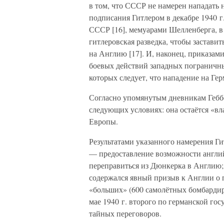
в том, что СССР не намерен нападать 
подписания Гитлером в декабре 1940 г
СССР [16], мемуарами Шелленберга, в
гитлеровская разведка, чтобы заставит
на Англию [17]. И, наконец, приказ
боевых действий западных пограничны
которых следует, что нападение на Ге
Согласно упомянутым дневникам Геббе
следующих условиях: она остаётся «в
Европы.
Результатами указанного намерения Ги
— предоставление возможности англи
переправиться из Дюнкерка в Англию; —
содержался явный призыв к Англии о 
«больших» (600 самолётных бомбардир
мае 1940 г. второго по германской гос
тайных переговоров.