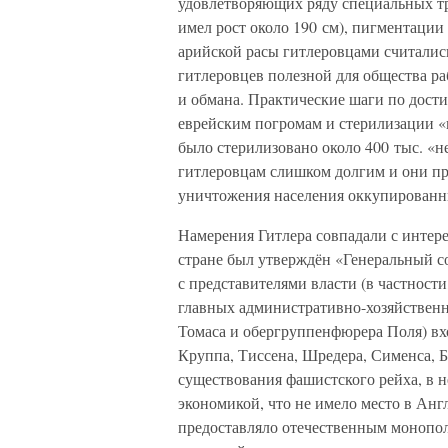
удовлетворяющих ряду специальных тр
имел рост около 190 см), пигментации 
арийской расы гитлеровцами считалис
гитлеровцев полезной для общества р
и обмана. Практические шаги по дост
еврейским погромам и стерилизации «
было стерилизовано около 400 тыс. «н
гитлеровцам слишком долгим и они п
уничтожения населения оккупированн
Намерения Гитлера совпадали с интер
стране был утверждён «Генеральный со
с представителями власти (в частност
главных административно-хозяйственн
Томаса и обергруппенфюрера Поля) вх
Круппа, Тиссена, Шредера, Сименса, Б
существования фашистского рейха, в 
экономикой, что не имело место в Анг
предоставляло отечественным монопо