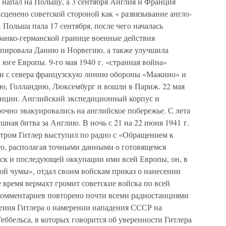
р напал на Польшу, а 3 сентября Англия и Франция
сценено советской стороной как « развязывание англо-
ольша пала 17 сентября, после чего началась
франко-германской границе военные действия
купировала Данию и Норвегию, а также улучшила
 юге Европы. 9-го мая 1940 г. «странная война»
ли с севера французскую линию обороны «Мажино» и
ю, Голландию, Люксембург и вошли в Париж. 22 мая
анции. Английский экспедиционный корпус и
очно эвакуировались на английское побережье. С лета
ушная битва за Англию. В ночь с 21 на 22 июня 1941 г.
утром Гитлер выступил по радио с «Обращением к
то, располагая точными данными о готовящемся
ск и последующей оккупации ими всей Европы, он, в
ной чумы», отдал своим войскам приказ о нанесении
е время вермахт громит советские войска по всей
комментариев повторено почти всеми радиостанциями
ения Гитлера о намерении нападения СССР на
ббельса, в которых говорится об уверенности Гитлера