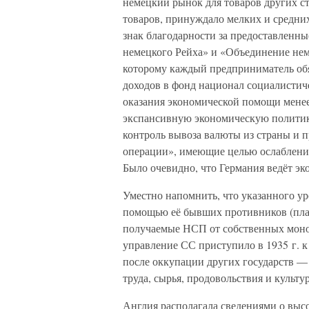
немецкий рынок для товаров других с
товаров, принуждало мелких и средни
знак благодарности за предоставлен
немецкого Рейха» и «Объединение нем
которому каждый предприниматель обя
доходов в фонд национал социалистиче
оказания экономической помощи менее
экспансивную экономическую политику
контроль вывоза валюты из страны и 
операции», имеющие целью ослаблени
Было очевидно, что Германия ведёт эк
Уместно напомнить, что указанного ур
помощью её бывших противников (план
получаемые НСП от собственных моно
управление СС приступило в 1935 г. к
после оккупации других государств —
труда, сырья, продовольствия и культ
Англия располагала сведениями о выс