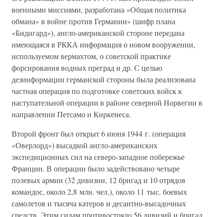
военными миссиями, разработана «Общая политика
обмана» в войне против Германии» (шифр плана
«Бидигард»), англо-американской стороне передана
имеющаяся в РККА информация о новом вооружении,
используемом вермахтом, о советской практике
форсирования водных преград и др. С целью
дезинформации германской стороны была реализована
частная операция по подготовке советских войск к
наступательной операции в районе северной Норвегии в
направлении Петсамо и Киркенеса.
Второй фронт был открыт 6 июня 1944 г. (операция
«Оверлорд») высадкой англо-американских
экспедиционных сил на северо-западное побережье
Франции. В операции было задействовано четыре
полевых армии (32 дивизии, 12 бригад и 10 отрядов
командос, около 2,8 млн. чел.), около 11 тыс. боевых
самолетов и тысяча катеров и десантно-высадочных
средств. Этим силам противостояло 56 дивизий и бригад