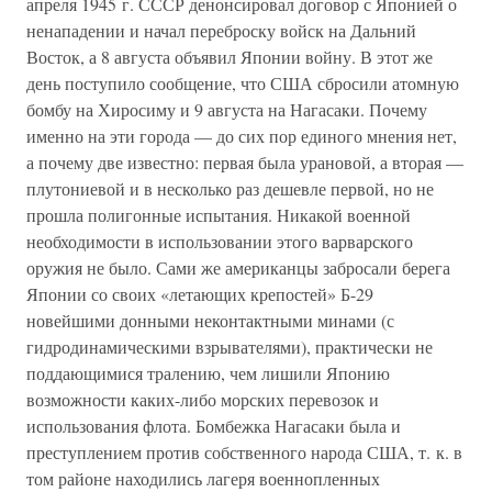
апреля 1945 г. СССР денонсировал договор с Японией о
ненападении и начал переброску войск на Дальний
Восток, а 8 августа объявил Японии войну. В этот же
день поступило сообщение, что США сбросили атомную
бомбу на Хиросиму и 9 августа на Нагасаки. Почему
именно на эти города — до сих пор единого мнения нет,
а почему две известно: первая была урановой, а вторая —
плутониевой и в несколько раз дешевле первой, но не
прошла полигонные испытания. Никакой военной
необходимости в использовании этого варварского
оружия не было. Сами же американцы забросали берега
Японии со своих «летающих крепостей» Б-29
новейшими донными неконтактными минами (с
гидродинамическими взрывателями), практически не
поддающимися тралению, чем лишили Японию
возможности каких-либо морских перевозок и
использования флота. Бомбежка Нагасаки была и
преступлением против собственного народа США, т. к. в
том районе находились лагеря военнопленных