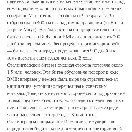
пленены, а рвавшиеся им на выручку отборные части под
командованием одного из самых талантливых немецких
генералов Манштейна — разбиты и 2 февраля 1943 г.
отброшены на 400 км в западном направлении (от Волги
до реки Миус). Это была вторая по продолжительности
битва не только ВОВ, но и ВМВ: она продолжалась 200
дней (на первом месте беспрецедентная в истории войн
— битва за Ленинград, продолжавшаяся 900 дней и к
тому времени еще незаконченная). В ходе
Сталинградской битвы немецкая сторона потеряла около
1,5 млн. человек. Эта битва обусловила поворот в ходе
ВМВ: впервые у немцев была вырвана стратегическая
инициатива, устойчиво перешедшая к советским
войскам. Доверие к немецкой стороне было подорвано не
только среди ее сателлитов, но и среди сотрудничавших с
ней правительств оккупированных стран и даже среди
части населения «фатерленда». Кроме того,
Сталинградское поражение Германии стимулировало
народно-освободительное движение на территории всей