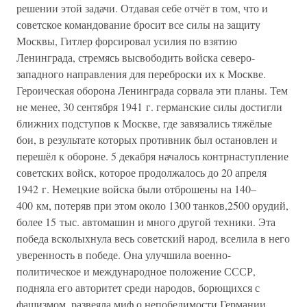
решении этой задачи. Отдавая себе отчёт в том, что и
советское командование бросит все силы на защиту
Москвы, Гитлер форсировал усилия по взятию
Ленинграда, стремясь высвободить войска северо-
западного направления для переброски их к Москве.
Героическая оборона Ленинграда сорвала эти планы. Тем
не менее, 30 сентября 1941 г. германские силы достигли
ближних подступов к Москве, где завязались тяжёлые
бои, в результате которых противник был остановлен и
перешёл к обороне. 5 декабря началось контрнаступление
советских войск, которое продолжалось до 20 апреля
1942 г. Немецкие войска были отброшены на 140–
400 км, потеряв при этом около 1300 танков,2500 орудий,
более 15 тыс. автомашин и много другой техники. Эта
победа всколыхнула весь советский народ, вселила в него
уверенность в победе. Она улучшила военно-
политическое и международное положение СССР,
подняла его авторитет среди народов, борющихся с
фашизмом, развеяла миф о непобедимости Германии,