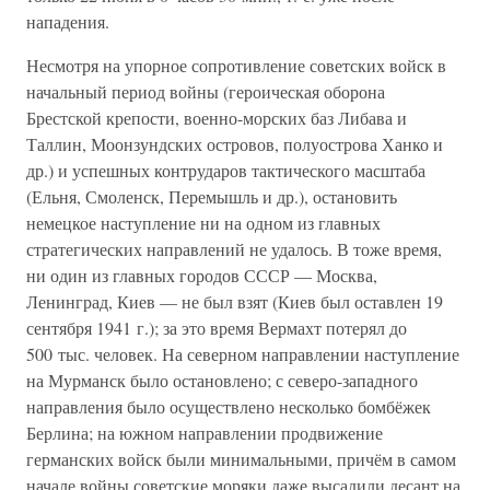
нападения.
Несмотря на упорное сопротивление советских войск в
начальный период войны (героическая оборона
Брестской крепости, военно-морских баз Либава и
Таллин, Моонзундских островов, полуострова Ханко и
др.) и успешных контрударов тактического масштаба
(Ельня, Смоленск, Перемышль и др.), остановить
немецкое наступление ни на одном из главных
стратегических направлений не удалось. В тоже время,
ни один из главных городов СССР — Москва,
Ленинград, Киев — не был взят (Киев был оставлен 19
сентября 1941 г.); за это время Вермахт потерял до
500 тыс. человек. На северном направлении наступление
на Мурманск было остановлено; с северо-западного
направления было осуществлено несколько бомбёжек
Берлина; на южном направлении продвижение
германских войск были минимальными, причём в самом
начале войны советские моряки даже высадили десант на