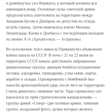
и развёрнутых сил Вермахта, в который вложена вся
имеющаяся мощь. Основные силы советской армии
предполагалось уничтожить на территории между
Западным Бугом и Днепром, не допустив их отхода
вглубь страны. Затем намечалось взятие Москвы,
Ленинграда, Киева и Донбасса с последующим выходом
на линию А-А (Архангельск — Астрахань).
Во исполнение этого замысла Германия без объявления
войны напала на СССР. В ночь с 21 на 22 июня на
территории СССР начали действовать заброшенные
диверсионные группы, авиация бомбила пограничные
заставы, аэродромы, танкодромы, узлы связи, порты,
корабли и склады. Одновременно с бомбёжкой был
нанесён артиллерийский удар, после чего на территорию
Союза двинулись танковые части. Удар германских сил
наносился по трём стратегическим направлениям: —
группы армий «Север» (две полевые армии, танковая
группа, воздушный флот), целью которых являлся