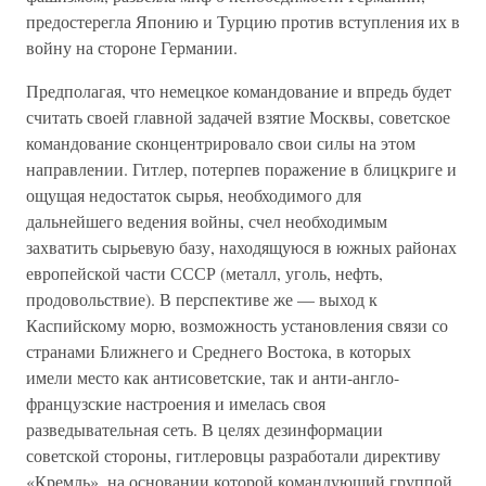
предостерегла Японию и Турцию против вступления их в
войну на стороне Германии.
Предполагая, что немецкое командование и впредь будет
считать своей главной задачей взятие Москвы, советское
командование сконцентрировало свои силы на этом
направлении. Гитлер, потерпев поражение в блицкриге и
ощущая недостаток сырья, необходимого для
дальнейшего ведения войны, счел необходимым
захватить сырьевую базу, находящуюся в южных районах
европейской части СССР (металл, уголь, нефть,
продовольствие). В перспективе же — выход к
Каспийскому морю, возможность установления связи со
странами Ближнего и Среднего Востока, в которых
имели место как антисоветские, так и анти-англо-
французские настроения и имелась своя
разведывательная сеть. В целях дезинформации
советской стороны, гитлеровцы разработали директиву
«Кремль», на основании которой командующий группой