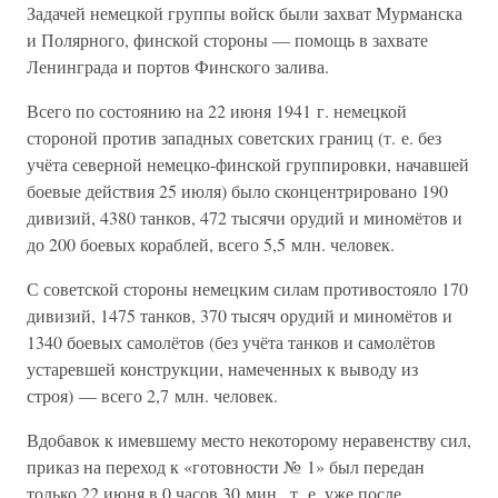
Задачей немецкой группы войск были захват Мурманска
и Полярного, финской стороны — помощь в захвате
Ленинграда и портов Финского залива.
Всего по состоянию на 22 июня 1941 г. немецкой
стороной против западных советских границ (т. е. без
учёта северной немецко-финской группировки, начавшей
боевые действия 25 июля) было сконцентрировано 190
дивизий, 4380 танков, 472 тысячи орудий и миномётов и
до 200 боевых кораблей, всего 5,5 млн. человек.
С советской стороны немецким силам противостояло 170
дивизий, 1475 танков, 370 тысяч орудий и миномётов и
1340 боевых самолётов (без учёта танков и самолётов
устаревшей конструкции, намеченных к выводу из
строя) — всего 2,7 млн. человек.
Вдобавок к имевшему место некоторому неравенству сил,
приказ на переход к «готовности № 1» был передан
только 22 июня в 0 часов 30 мин., т. е. уже после