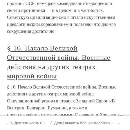
против СССР, немецкое командование недооценило
своего противника — и в целом, и в частностях.
Советскую цивилизацию оно считало искусственным
идеологическим образованием и полагало, что для его
сокрушения достаточно
§ 10. Начало Великой
Отечественной войны. Военные
действия на других театрах
мировой войны
§ 10. Начало Великой Отечественной войны. Военные
действия на других театрах мировой войны
Оккупационный режим в странах Западной ЕвропыВ
Венгрии, Болгарии, Румынии, а также в
провозглашённых независимыми Словакии и Хорватии –
странах-союзницах Германии – установились
←
→
6. Деятельность Советского правительства в первые дни войны
8. Деятельность Военно-морского флота и морских стрелковых бригад во время Великой Отечественной войны