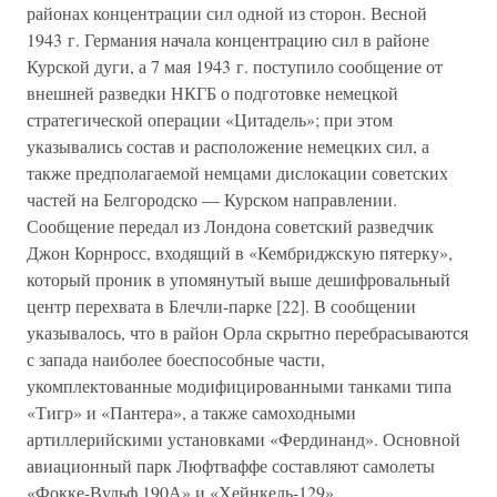
районах концентрации сил одной из сторон. Весной
1943 г. Германия начала концентрацию сил в районе
Курской дуги, а 7 мая 1943 г. поступило сообщение от
внешней разведки НКГБ о подготовке немецкой
стратегической операции «Цитадель»; при этом
указывались состав и расположение немецких сил, а
также предполагаемой немцами дислокации советских
частей на Белгородско — Курском направлении.
Сообщение передал из Лондона советский разведчик
Джон Корнросс, входящий в «Кембриджскую пятерку»,
который проник в упомянутый выше дешифровальный
центр перехвата в Блечли-парке [22]. В сообщении
указывалось, что в район Орла скрытно перебрасываются
с запада наиболее боеспособные части,
укомплектованные модифицированными танками типа
«Тигр» и «Пантера», а также самоходными
артиллерийскими установками «Фердинанд». Основной
авиационный парк Люфтваффе составляют самолеты
«Фокке-Вульф 190А» и «Хейнкель-129».