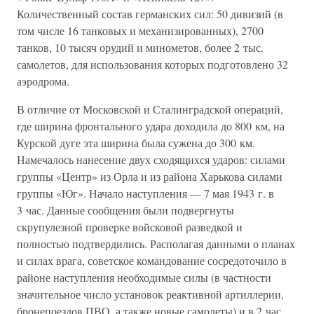
Количественный состав германских сил: 50 дивизий (в
том числе 16 танковых и механизированных), 2700
танков, 10 тысяч орудий и минометов, более 2 тыс.
самолетов, для использования которых подготовлено 32
аэродрома.
В отличие от Московской и Сталинградской операций,
где ширина фронтального удара доходила до 800 км, на
Курской дуге эта ширина была сужена до 300 км.
Намечалось нанесение двух сходящихся ударов: силами
группы «Центр» из Орла и из района Харькова силами
группы «Юг». Начало наступления — 7 мая 1943 г. в
3 час. Данные сообщения были подвергнуты
скрупулезной проверке войсковой разведкой и
полностью подтвердились. Располагая данными о планах
и силах врага, советское командование сосредоточило в
районе наступления необходимые силы (в частности
значительное число установок реактивной артиллерии,
бронепоездов ПВО, а также новые самолеты) и в 2 час.