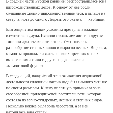
В средней части Русской равнины распространилась зона
широколиственных лесов. К северу от нее росли
смешанные хвойно-широколиственные леса, а дальше на
север, вплоть до самого Ледовитого океана, — хвойные.
Благодаря этим новым условиям претерпела важные
изменения и фауна. Исчезли песцы, лемминги и другие
типично арктические животное. Уменьшилось
разнообразие степных видов и выросло лесных. Впрочем,
мамонты продолжали жить на своих прежних местах, а
вместе с ними жили и другие представители
«мамонтовой фауны».
В следующий, валдайский этап оживления ледниковой
деятельности сплошной массив льда был намного меньше
по своим размерам. К нему вплотную примыкала зона
своеобразной приледниковой растительности, которая
состояла из горно-тундровых, лесных и степных видов.
Несколько южнее была зона лесостепи, а за ней
находилась зона степей.