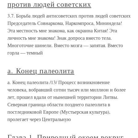
против людей советских
3.7. Борьба людей антисоветских против людей советских
Председатель Совнаркома, Наркомпроса, Мининдела!
Эта местность мне знакома, как окраина Китая! Эта
личность мне знакома! Знак допроса вместо тела.
Многоточие шинели. Вместо мозга — запятая. Вместо
горла — темный
а. Конец палеолита
а. Конец палеолита /13/ Процесс возникновение
человека, вобравший сотни тысяч или миллион и более
лет, прошел вдали от нынешней территории Литвы.
Северная граница области позднего палеолита в
постледниковой Европе (Мустьерская культура),
пролегает через Центральную
Глава 1. Природный окоем вокруг