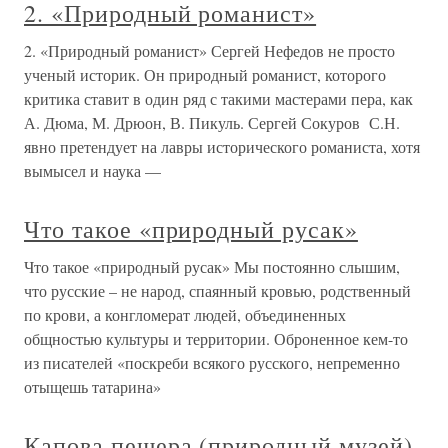
2. «Природный романист»
2. «Природный романист» Сергей Нефедов не просто
ученый историк. Он природный романист, которого
критика ставит в один ряд с такими мастерами пера, как
А. Дюма, М. Дрюон, В. Пикуль. Сергей Сокуров С.Н.
явно претендует на лавры исторического романиста, хотя
вымысел и наука —
Что такое «природный русак»
Что такое «природный русак» Мы постоянно слышим,
что русские – не народ, спаянный кровью, родственный
по крови, а конгломерат людей, объединенных
общностью культуры и территории. Оброненное кем-то
из писателей «поскреби всякого русского, непременно
отыщешь татарина»
Капова пещера (природный музей)