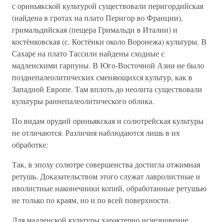
с ориньякской культурой существовали перигордийская
(найдена в гротах на плато Перигор во Франции),
гримальдийская (пещера Гримальди в Италии) и
костёнковская (с. Костёнки около Воронежа) культуры. В
Сахаре на плато Тассили найдены сходные с
мадленскими гарпуны. В Юго-Восточной Азии не было
позднепалеолитических сменяющихся культур, как в
Западной Европе. Там вплоть до неолита существовали
культуры раннепалеолитического облика.
По видам орудий ориньякская и солютрейская культуры
не отличаются. Различия наблюдаются лишь в их
обработке:
Так, в эпоху солютре совершенства достигла отжимная
ретушь. Доказательством этого служат лавролистные и
иволистные наконечники копий, обработанные ретушью
не только по краям, но и по всей поверхности.
Для мадленской культуры характерно исчезновение