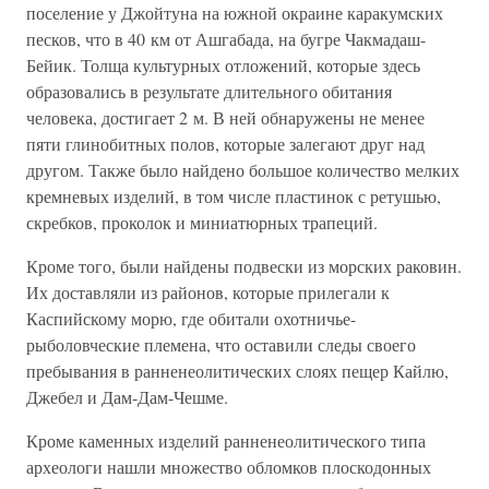
поселение у Джойтуна на южной окраине каракумских
песков, что в 40 км от Ашгабада, на бугре Чакмадаш-
Бейик. Толща культурных отложений, которые здесь
образовались в результате длительного обитания
человека, достигает 2 м. В ней обнаружены не менее
пяти глинобитных полов, которые залегают друг над
другом. Также было найдено большое количество мелких
кремневых изделий, в том числе пластинок с ретушью,
скребков, проколок и миниатюрных трапеций.
Кроме того, были найдены подвески из морских раковин.
Их доставляли из районов, которые прилегали к
Каспийскому морю, где обитали охотничье-
рыболовческие племена, что оставили следы своего
пребывания в ранненеолитических слоях пещер Кайлю,
Джебел и Дам-Дам-Чешме.
Кроме каменных изделий ранненеолитического типа
археологи нашли множество обломков плоскодонных