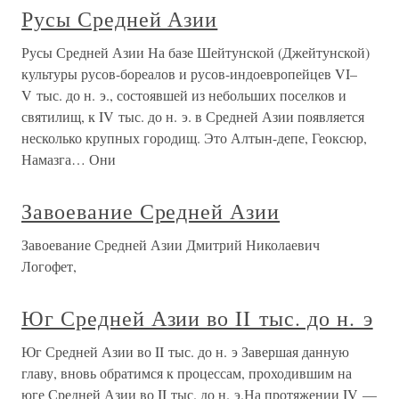
Русы Средней Азии
Русы Средней Азии На базе Шейтунской (Джейтунской)
культуры русов-бореалов и русов-индоевропейцев VI–
V тыс. до н. э., состоявшей из небольших поселков и
святилищ, к IV тыс. до н. э. в Средней Азии появляется
несколько крупных городищ. Это Алтын-депе, Геоксюр,
Намазга… Они
Завоевание Средней Азии
Завоевание Средней Азии Дмитрий Николаевич
Логофет,
Юг Средней Азии во II тыс. до н. э
Юг Средней Азии во II тыс. до н. э Завершая данную
главу, вновь обратимся к процессам, проходившим на
юге Средней Азии во II тыс. до н. э.На протяжении IV —