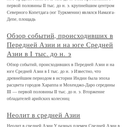
первой половины II тыс. до н. э. крупнейшим центром
Северного Копетдага (юг Туркмении) являлся Намазга-
Депе, площадь
Обзор событий, происходивших в
Передней Азии и на юге Средней
Азии в I тыс. до н. э
Обзор событий, происходивших в Передней Азии и на
юге Средней Азии в I тыс. до н. э Известно, что
древнейшим периодом в истории Индии была эпоха
расцвета городов Хараппа и Мохенджо-Даро середины
III — первой половины II тыс. до н. э. Вторжение
обладателей арийских колесниц
Неолит в средней Азии
Неолит в средней Азии У разных племен Средней Азии в