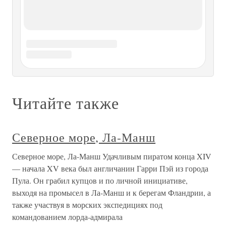
«ЮЖНОЕ ПОДБРЮШЬЕ»
«ЮЖНОЕ ПОДБРЮШЬЕ» Мне в качестве советника по
линии спецслужб пришлось прибыть в Афганистан в
первые же месяцы после ввода на его территорию
Ограниченного контингента советских вооруженных сил
(формулировка тех лет). Вместе с небольшой группой
контрразведчиков мы
§ 11. Северное и Южное общества.
Восстания в Петербурге 14 декабря
1825 г. и Черниговского полка на
Юге и их подавление
§ 11. Северное и Южное общества. Восстания в
Петербурге 14 декабря 1825 г. и Черниговского полка на
Юге и их подавление Южное общество образовалось в