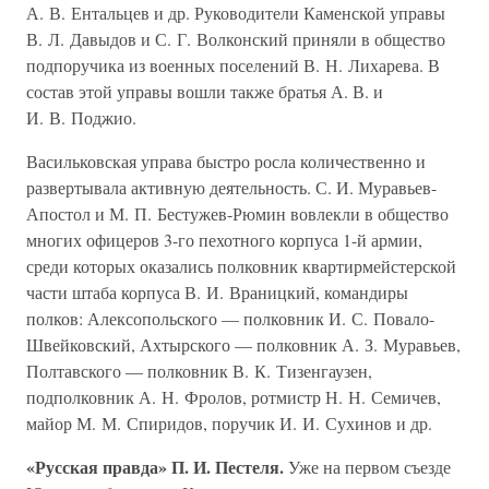
А. В. Ентальцев и др. Руководители Каменской управы
В. Л. Давыдов и С. Г. Волконский приняли в общество
подпоручика из военных поселений В. Н. Лихарева. В
состав этой управы вошли также братья А. В. и
И. В. Поджио.
Васильковская управа быстро росла количественно и
развертывала активную деятельность. С. И. Муравьев-
Апостол и М. П. Бестужев-Рюмин вовлекли в общество
многих офицеров 3-го пехотного корпуса 1-й армии,
среди которых оказались полковник квартирмейстерской
части штаба корпуса В. И. Враницкий, командиры
полков: Алексопольского — полковник И. С. Повало-
Швейковский, Ахтырского — полковник А. З. Муравьев,
Полтавского — полковник В. К. Тизенгаузен,
подполковник А. Н. Фролов, ротмистр Н. Н. Семичев,
майор М. М. Спиридов, поручик И. И. Сухинов и др.
«Русская правда» П. И. Пестеля.
Уже на первом съезде