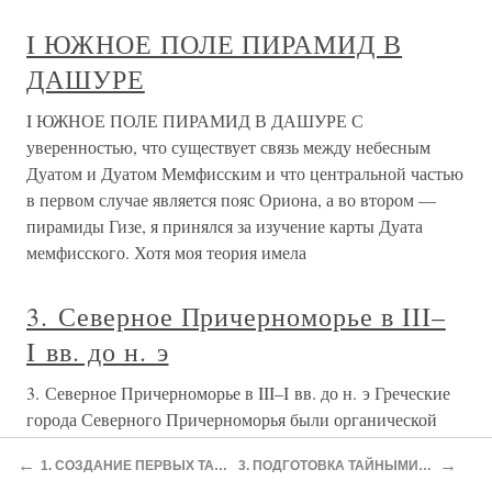
марте 1821 г. на базе Тульчинской управы Союза
благоденствия. Последняя не признавала решении
Московского съезда и считала
Поиски Западного прохода в
Южное море
Поиски Западного прохода в Южное море Христофор
Колумб хотел найти новый путь от открытых им земель в
Южную Азию. Он был уверен, что такой путь
существует, так как наблюдал у берегов Кубы сильное
морское течение, идущее на запад через открытое им
Карибское море. Он
Миллер и Северное правительство
Миллер и Северное правительство 15 января 1919 г.,
←
→
1. СОЗДАНИЕ ПЕРВЫХ ТАЙНЫХ ОРГАНИЗАЦИЙ ДВОРЯНСКИХ РЕВОЛЮЦИОНЕРОВ
3. ПОДГОТОВКА ТАЙНЫМИ ОБЩЕСТВАМИ РЕВОЛЮЦИОННОГО ВОССТАНИЯ В РОССИИ
спустя два дня после своего появления в Архангельске,