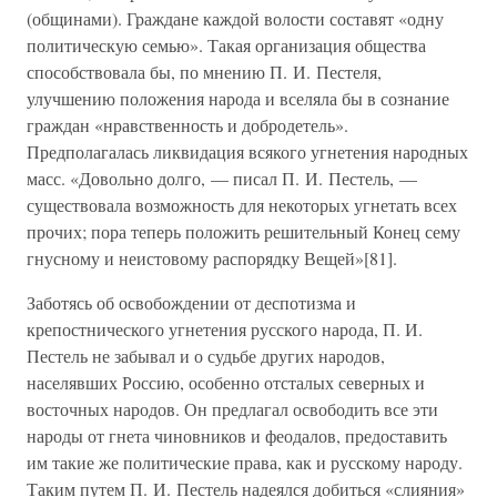
(общинами). Граждане каждой волости составят «одну
политическую семью». Такая организация общества
способствовала бы, по мнению П. И. Пестеля,
улучшению положения народа и вселяла бы в сознание
граждан «нравственность и добродетель».
Предполагалась ликвидация всякого угнетения народных
масс. «Довольно долго, — писал П. И. Пестель, —
существовала возможность для некоторых угнетать всех
прочих; пора теперь положить решительный Конец сему
гнусному и неистовому распорядку Вещей»[81].
Заботясь об освобождении от деспотизма и
крепостнического угнетения русского народа, П. И.
Пестель не забывал и о судьбе других народов,
населявших Россию, особенно отсталых северных и
восточных народов. Он предлагал освободить все эти
народы от гнета чиновников и феодалов, предоставить
им такие же политические права, как и русскому народу.
Таким путем П. И. Пестель надеялся добиться «слияния»