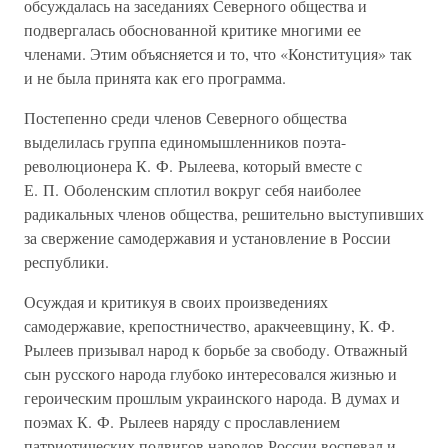
обсуждалась на заседаниях Северного общества и
подвергалась обоснованной критике многими ее
членами. Этим объясняется и то, что «Конституция» так
и не была принята как его программа.
Постепенно среди членов Северного общества
выделилась группа единомышленников поэта-
революционера К. Ф. Рылеева, который вместе с
Е. П. Оболенским сплотил вокруг себя наиболее
радикальных членов общества, решительно выступивших
за свержение самодержавия и установление в России
республики.
Осуждая и критикуя в своих произведениях
самодержавие, крепостничество, аракчеевщину, К. Ф.
Рылеев призывал народ к борьбе за свободу. Отважный
сын русского народа глубоко интересовался жизнью и
героическим прошлым украинского народа. В думах и
поэмах К. Ф. Рылеев наряду с прославлением
патриотических подвигов народов России воспевал и