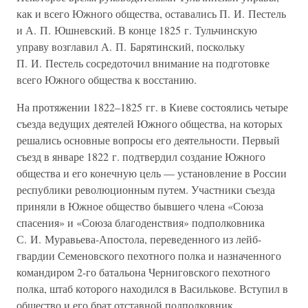
как и всего Южного общества, оставались П. И. Пестель
и А. П. Юшневский. В конце 1825 г. Тульчинскую
управу возглавил А. П. Барятинский, поскольку
П. И. Пестель сосредоточил внимание на подготовке
всего Южного общества к восстанию.
На протяжении 1822–1825 гг. в Киеве состоялись четыре
съезда ведущих деятелей Южного общества, на которых
решались основные вопросы его деятельности. Первый
съезд в январе 1822 г. подтвердил создание Южного
общества и его конечную цель — установление в России
республики революционным путем. Участники съезда
приняли в Южное общество бывшего члена «Союза
спасения» и «Союза благоденствия» подполковника
С. И. Муравьева-Апостола, переведенного из лейб-
гвардии Семеновского пехотного полка и назначенного
командиром 2-го батальона Черниговского пехотного
полка, штаб которого находился в Василькове. Вступил в
общество и его брат отставной подполковник