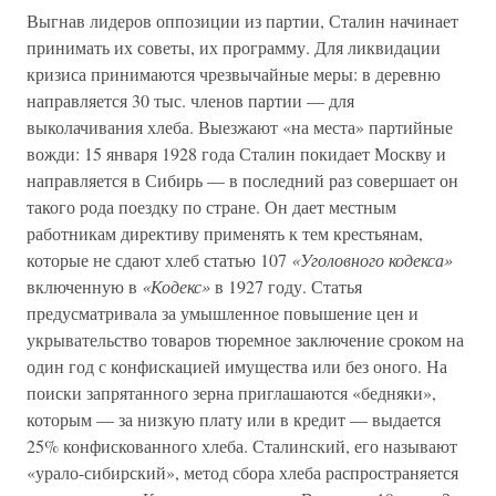
Выгнав лидеров оппозиции из партии, Сталин начинает
принимать их советы, их программу. Для ликвидации
кризиса принимаются чрезвычайные меры: в деревню
направляется 30 тыс. членов партии — для
выколачивания хлеба. Выезжают «на места» партийные
вожди: 15 января 1928 года Сталин покидает Москву и
направляется в Сибирь — в последний раз совершает он
такого рода поездку по стране. Он дает местным
работникам директиву применять к тем крестьянам,
которые не сдают хлеб статью 107
«Уголовного кодекса»
включенную в
«Кодекс»
в 1927 году. Статья
предусматривала за умышленное повышение цен и
укрывательство товаров тюремное заключение сроком на
один год с конфискацией имущества или без оного. На
поиски запрятанного зерна приглашаются «бедняки»,
которым — за низкую плату или в кредит — выдается
25% конфискованного хлеба. Сталинский, его называют
«урало-сибирский», метод сбора хлеба распространяется