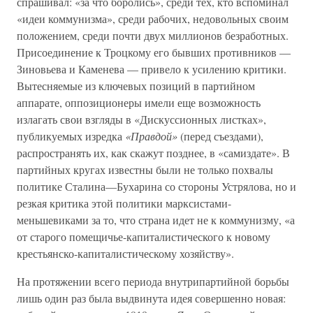
спрашивал: «за что боролись», среди тех, кто вспоминал
«идеи коммунизма», среди рабочих, недовольных своим
положением, среди почти двух миллионов безработных.
Присоединение к Троцкому его бывших противников —
Зиновьева и Каменева — привело к усилению критики.
Вытесняемые из ключевых позиций в партийном
аппарате, оппозиционеры имели еще возможность
излагать свои взгляды в «Дискуссионных листках»,
публикуемых изредка
«Правдой»
(перед съездами),
распространять их, как скажут позднее, в «самиздате». В
партийных кругах известны были не только похвалы
политике Сталина—Бухарина со стороны Устрялова, но и
резкая критика этой политики марксистами-
меньшевиками за то, что страна идет не к коммунизму, «а
от старого помещичье-капиталистического к новому
крестьянско-капиталистическому хозяйству».
На протяжении всего периода внутрипартийной борьбы
лишь один раз была выдвинута идея совершенно новая: