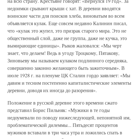
на всю страну. Крестьяне говорят: «Вернулся 19 год». За
недоимки срывают крыши с хат. В деревни вводятся
воинские части для поисков хлеба, виноватым во всем
объявляется кулак. Еще совсем недавно Калинин писал,
что «кулак это жупел, это призрак старого мира. Это не
общественный слой, даже не группа, даже не кучка, это
вымирающие единицы». Рыков жаловался: «Мы черт
знает, что делаем! Ведь в угоду Троцкому, Пятакову,
Зиновьеву мы называем кулаком подлинного середняка,
совершенно законно желающего быть зажиточным». В
июле 1928 г. на пленуме ЦК Сталин гордо заявляет: «Мы
давим и тесним постепенно капиталистические элементы
деревни, доводя их иногда до разорения».
Положение в русской деревне этого времени сжато
представил Борис Пильняк: «Мужики в те годы
недоумевали по поводу нижеследующей, непонятной им,
проблематической дилеммы... Пятьдесят процентов
мужиков вставали в три часа утра и ложились спать в