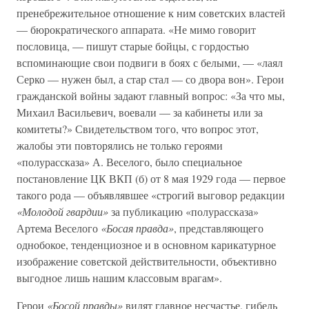
пренебрежительное отношение к ним советских властей
— бюрократического аппарата. «Не мимо говорит
пословица, — пишут старые бойцы, с гордостью
вспоминающие свои подвиги в боях с белыми, — «лаял
Серко — нужен был, а стар стал — со двора вон». Герои
гражданской войны задают главный вопрос: «За что мы,
Михаил Васильевич, воевали — за кабинеты или за
комитеты?» Свидетельством того, что вопрос этот,
жалобы эти повторялись не только героями
«полурассказа» А. Веселого, было специальное
постановление ЦК ВКП (б) от 8 мая 1929 года — первое
такого рода — объявлявшее «строгий выговор редакции
«Молодой гвардии»
за публикацию «полурассказа»
Артема Веселого
«Босая правда»
, представляющего
однобокое, тенденциозное и в основном карикатурное
изображение советской действительности, объективно
выгодное лишь нашим классовым врагам».
Герои
«Босой правды»
видят главное несчастье, гибель