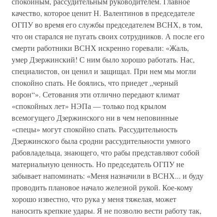
спокойным, рассудительным руководителем. Главное
качество, которое ценит Н. Валентинов в председателе
ОГПУ во время его службы председателем ВСНХ, в том,
что он старался не пугать своих сотрудников. А после его
смерти работники ВСНХ искренно горевали: «Жаль,
умер Дзержинский! С ним было хорошо работать. Нас,
специалистов, он ценил и защищал. При нем мы могли
спокойно спать. Не боялись, что приедет „черный
ворон“». Сетования эти отлично передают климат
«спокойных лет» НЭПа — только под крылом
всемогущего Дзержинского ни в чем неповинные
«спецы» могут спокойно спать. Рассудительность
Дзержинского была сродни рассудительности умного
рабовладельца, знающего, что рабы представляют собой
материальную ценность. Но председатель ОГПУ не
забывает напоминать: «Меня назначили в ВСНХ... и буду
проводить плановое начало железной рукой. Кое-кому
хорошо известно, что рука у меня тяжелая, может
наносить крепкие удары. Я не позволю вести работу так,