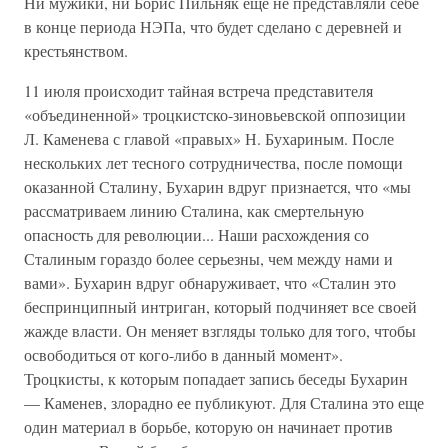
Ни мужики, ни Борис Пильняк еще не представляли себе
в конце периода НЭПа, что будет сделано с деревней и
крестьянством.
11 июля происходит тайная встреча представителя
«объединенной» троцкистско-зиновьевской оппозиции
Л. Каменева с главой «правых» Н. Бухариным. После
нескольких лет тесного сотрудничества, после помощи
оказанной Сталину, Бухарин вдруг признается, что «мы
рассматриваем линию Сталина, как смертельную
опасность для революции... Наши расхождения со
Сталиным гораздо более серьезны, чем между нами и
вами». Бухарин вдруг обнаруживает, что «Сталин это
беспринципный интриган, который подчиняет все своей
жажде власти. Он меняет взгляды только для того, чтобы
освободиться от кого-либо в данный момент».
Троцкисты, к которым попадает запись беседы Бухарин
— Каменев, злорадно ее публикуют. Для Сталина это еще
один материал в борьбе, которую он начинает против