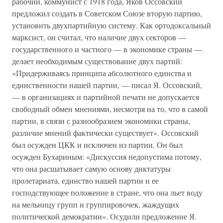
рабочий, коммунист с 1918 года, Яков Оссовский
предложил создать в Советском Союзе вторую партию,
установить двухпартийную систему. Как ортодоксальный
марксист, он считал, что наличие двух секторов —
государственного и частного — в экономике страны —
делает необходимым существование двух партий:
«Придерживаясь принципа абсолютного единства и
единственности нашей партии, — писал Я. Оссовский,
— в организациях и партийной печати не допускается
свободный обмен мнениями, несмотря на то, что в самой
партии, в связи с разнообразием экономики страны,
различие мнений фактически существует». Оссовский
был осужден ЦКК и исключен из партии. Он был
осужден Бухариным: «Дискуссия недопустима потому,
что она расшатывает самую основу диктатуры
пролетариата, единство нашей партии и ее
господствующее положение в стране, что она льет воду
на мельницу групп и группировочек, жаждущих
политической демократии». Осудили предложение Я.