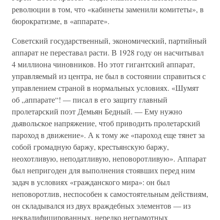
революции в том, что «кабинеты заменили комитеты», в
бюрократизме, в «аппарате».
Советский государственный, экономический, партийный
аппарат не переставал расти. В 1928 году он насчитывал
4 миллиона чиновников. Но этот гигантский аппарат,
управляемый из центра, не был в состоянии справиться с
управлением страной в нормальных условиях. «Шумят
об „аппарате“! — писал в его защиту главный
пролетарский поэт Демьян Бедный. — Ему нужно
дьявольское напряжение, чтоб приводить пролетарский
пароход в движение». А к тому же «пароход еще тянет за
собой громадную баржу, крестьянскую баржу,
неохотливую, неподатливую, неповоротливую». Аппарат
был непригоден для выполнения стоявших перед ним
задач в условиях «гражданского мира»: он был
неповоротлив, неспособен к самостоятельным действиям,
он складывался из двух враждебных элементов — из
неквалифицированных, нередко неграмотных