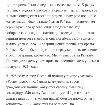
пролетариев, было совершенно естественным. В рядах
партии, у рядовых членов и в среднем партаппарате, все
сильнее ощущается тоска по утраченному раю военного
коммунизма: «Были такие братья Райты, — вспоминает
герой Красного дерева, сидя в подземелье, где
собираются последние настоящие коммунисты, — они
решили полететь в небо, и они погибли, разбившись о
землю, упав с неба... Товарищ Ленин погиб, как братья
Райты... Какие были идеи — теперь уже никто не помнит
этого, товарищи, кроме нас. Мы — как братья Райты».
Так тоскует «коммунист призыва военного коммунизма и
роспуска 1921 года».
В 1928 году Артем Веселый публикует «полурассказ»
«Босая правда»
. Кубанцы-коммунисты, герои
гражданской войны, жалуются своему бывшему
командиру «Михаилу Васильевичу»: «Надо открыто
сказать правду — в жизни нашей больше плохого, чем
хорошего». Они жалуются на бедность, на