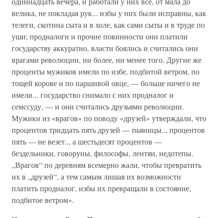
одиннадцать вечера, и работали у них все, от мала до
велика, не покладая рук... избы у них были исправны, как
телеги, скотина сыта и в холе, как сами сыты и в труде по
уши; продналоги и прочие повинности они платили
государству аккуратно, власти боялись и считались они
врагами революции, ни более, ни менее того. Другие же
проценты мужиков имели по избе, подбитой ветром, по
тощей корове и по паршивой овце, — больше ничего не
имели... государство снимало с них продналог и
семссуду, — и они считались друзьями революции.
Мужики из «врагов» по поводу «друзей» утверждали, что
процентов тридцать пять друзей — пьяницы.., процентов
пять — не везет.., а шестьдесят процентов —
бездельники, говоруны, философы, лентяи, недотепы.
„Врагов“ по деревням всемерно жали, чтобы превратить
их в „друзей“, а тем самым лишая их возможности
платить продналог, избы их превращали в состояние,
подбитое ветром».