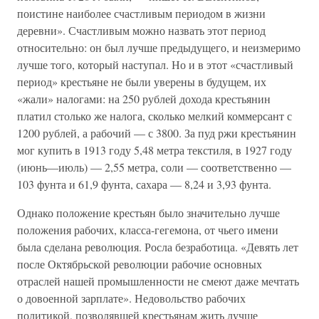
поистине наиболее счастливым периодом в жизни
деревни». Счастливым можно назвать этот период
относительно: он был лучше предыдущего, и неизмеримо
лучше того, который наступал. Но и в этот «счастливый
период» крестьяне не были уверены в будущем, их
«жали» налогами: на 250 рублей дохода крестьянин
платил столько же налога, сколько мелкий коммерсант с
1200 рублей, а рабочий — с 3800. За пуд ржи крестьянин
мог купить в 1913 году 5,48 метра текстиля, в 1927 году
(июнь—июль) — 2,55 метра, соли — соответственно —
103 фунта и 61,9 фунта, сахара — 8,24 и 3,93 фунта.
Однако положение крестьян было значительно лучше
положения рабочих, класса-гегемона, от чьего имени
была сделана революция. Росла безработица. «Девять лет
после Октябрьской революции рабочие основных
отраслей нашей промышленности не смеют даже мечтать
о довоенной зарплате». Недовольство рабочих
политикой, позволявшей крестьянам жить лучше