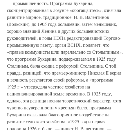
— промышленность. Программа Бухарина,
сконцентрированная в лозунге «обогащайтесь», означала
развитие мирное, традиционное. Н. В. Валентинов
(Вольский), до 1905 года большевик, затем меньшевик,
хорошо знавший Ленина и других большевистских
руководителей, в годы НЭПа редактировавший Торгово-
промышленную газету, орган ВСНХ, полагает, что
«правые коммунисты шли параллельно со Столыпиным»,
что программа Бухарина, поддерживаемая в 1925 году
Сталиным, была сходна с реформой Столыпина. С той,
правда, разницей, что премьер-министр Николая II верил
в вечность результатов своей реформы, а «программа
1925 г.» утверждала частное хозяйство на
национализированной земле временно. В 1925 году,
однако, эта разница носила теоретический характер, хотя
чувство неуверенности у крестьян было, программа
Бухарина оказывала благоприятное воздействие на
развитие сельского хозяйства. «1925 год и первая
половина 1926 г. были, — пишет Н. Валентинов, —