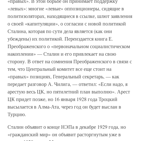
«правых». В этой борьбе он принимает поддержку
«левых»: многие «левые» оппозиционеры, сидящие в
политизоляторах, находящиеся в ссылке, шлют заявления
о своей «капитуляции», о согласии с новой политикой
Сталина, которая по сути дела является (как они
убеждены) их политикой. Переиздается книга Е.
Преображенского о «первоначальном социалистическом
накоплении» — Сталин и его привлекает на свою
сторону. В ответ на сомнения Преображенского в связи с
тем, что Центральный комитет все еще стоит на
«правых» позициях, Генеральный секретарь, — как
передает разговор А. Чилига, — ответил: «Если надо, я
арестую весь ЦК, но пятилетний план выполню». Арест
ЦК придет позже, но 16 января 1928 года Троцкий
высылается в Алма-Ата, через год он будет выслан в
Турцию.
Сталин объявит о конце НЭПа в декабре 1929 года, но
«гражданский мир» он объявит расторгнутым уже в