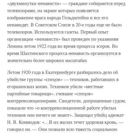
«двухминутки ненависти» — граждане собираются перед
телевизорами, на экране которых появляется
изображение врага народа Гольдштейна и все его
ненавидят. В Советском Союзе в 20-е годы еще не было
телевизоров. Используются газеты. Первый опыт
организации «ненависти» был проведен по указаниям
Ленина летом 1922 года во время процесса эсеров. Во
время Шахтинского процесса ненависть организуется в
значительно более широких масштабах
Летом 1920 года в Екатеринбурге разбиралось дело об
убийстве группы «спецов» — техников, работавших в
егоршинских копях. Техников убили «местные
партийные товарищи», счевшие «спецов»
контрреволюционерами. Свидетели, допрошенные судом,
показали что «о контрреволюционной работе убитых
техников они ничего не знают». Защищал убийц адвокат
Н. В. Коммодов: «…В их жилах течет здоровая кровь, —
говорил он. — Они познали всю тяжесть социальною