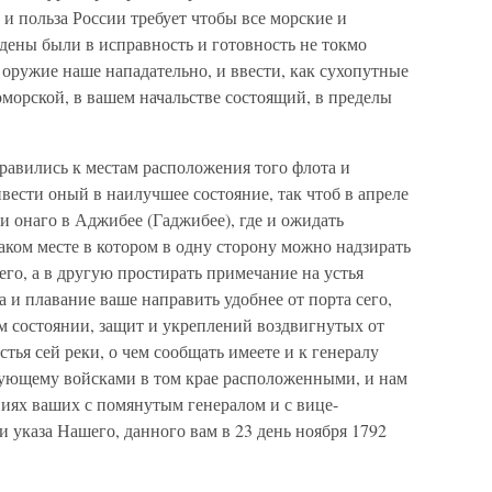
 и польза России требует чтобы все морские и
дены были в исправность и готовность не токмо
 оружие наше нападательно, и ввести, как сухопутные
оморской, в вашем начальстве состоящий, в пределы
равились к местам расположения того флота и
ести оный в наилучшее состояние, так чтоб в апреле
и онаго в Аджибее (Гаджибее), где и ожидать
таком месте в котором в одну сторону можно надзирать
го, а в другую простирать примечание на устья
а и плавание ваше направить удобнее от порта сего,
м состоянии, защит и укреплений воздвигнутых от
стья сей реки, о чем сообщать имеете и к генералу
ующему войсками в том крае расположенными, и нам
ниях ваших с помянутым генералом и с вице-
указа Нашего, данного вам в 23 день ноября 1792