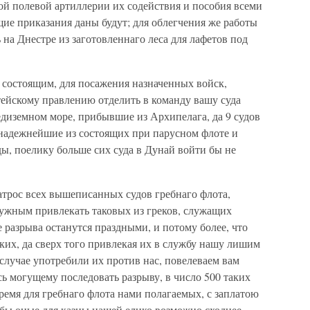
ой полевой артиллерии их содействия и пособия всеми
ие приказания даны будут; для облегчения же работы
 на Днестре из заготовленнаго леса для лафетов под
 состоящим, для посажения назначенных войск,
ейскому правлению отделить в команду вашу суда
диземном море, прибывшие из Архипелага, да 9 судов
 надежнейшие из состоящих при парусном флоте и
ды, поелику больше сих суда в Дунай войти бы не
трос всех вышеписанных судов гребнаго флота,
ужным привлекать таковых из греков, служащих
е разрыва останутся праздными, и потому более, что
цких, да сверх того привлекая их в службу нашу лишим
случае употребили их против нас, повелеваем вам
сь могущему последовать разрыву, в число 500 таких
емя для гребнаго флота нами полагаемых, с заплатою
 бы оные для казны нашей елико возможно сходнее