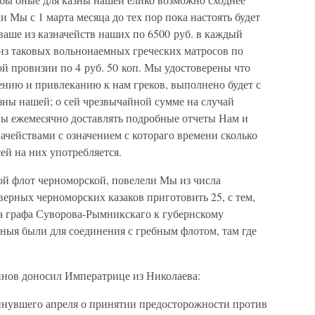
и Мы с 1 марта месяца до тех пор пока настоять будет
ваше из казначейств наших по 6500 руб. в каждый
из таковых вольнонаемных греческих матросов по
ой провизии по 4 руб. 50 коп. Мы удостоверены что
ению и привлеканию к нам греков, выполнено будет с
зны нашей; о сей чрезвычайной сумме на случай
вы ежемесячно доставлять подробные отчеты Нам и
чействами с означением с котораго времени сколько
ей на них употребляется.
й флот черноморской, повелели Мы из числа
ерных черноморских казаков приготовить 25, с тем,
а графа Суворова-Рымникскаго к губернскому
ныя были для соединения с гребным флотом, там где
инов доносил Императрице из Николаева:
инувшего апреля о принятии предосторожности против