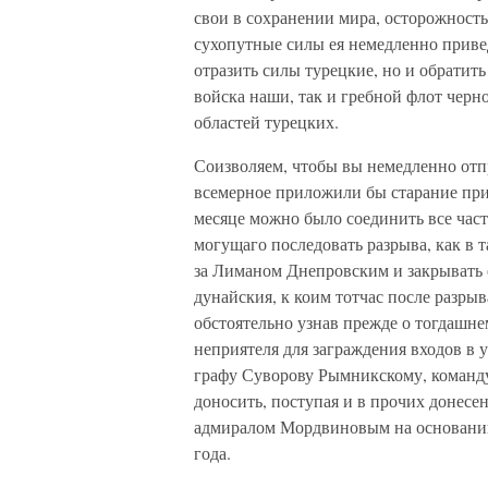
свои в сохранении мира, осторожность
сухопутные силы ея немедленно приве
отразить силы турецкие, но и обратить
войска наши, так и гребной флот черн
областей турецких.
Соизволяем, чтобы вы немедленно отп
всемерное приложили бы старание прив
месяце можно было соединить все част
могущаго последовать разрыва, как в 
за Лиманом Днепровским и закрывать е
дунайския, к коим тотчас после разрыв
обстоятельно узнав прежде о тогдашне
неприятеля для заграждения входов в у
графу Суворову Рымникскому, команд
доносить, поступая и в прочих донесе
адмиралом Мордвиновым на основании 
года.