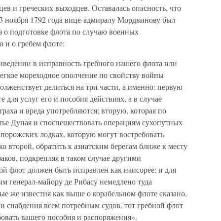
ев и греческих выходцев. Оставалась опасность, что
23 ноября 1792 года вице-адмиралу Мордвинову был
 о подготовке флота по случаю военных
 и о гребем флоте:
иведении в исправность гребного нашего флота или
легкое мореходное ополчение по свойству войны
лженствует делиться на три части, а именно: первую
е для услуг его и пособия действиях, а в случае
траха и вреда употребляются; вторую, которая по
стье Дуная и споспешествовать операциям сухопутных
апорожских лодках, которую могут востребовать
ко второй, обратить к азиатским берегам ближе к месту
аков, подкрепляя в таком случае другими
й флот должен быть исправлен как наисорее; и для
м генерал-майору де Рибасу немедлено туда
ые же известия как выше о корабельном флоте сказано,
и снабдения всем потребным судов, тот гребной флот
бовать вашего пособия и распоряжения».