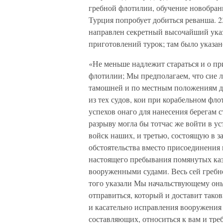
гребной флотилии, обучение новобранц
Турция попробует добиться реванша. 
направлен секретный высочайший указ
приготовлений турок; там было указано
«Не меньше надлежит стараться и о пр
флотилии; Мы предполагаем, что сие 
тамошней и по местным положениям до
из тех судов, кои при корабельном флот
успехов онаго для нанесения берегам с
разрыву могла бы тотчас же войти в у
войск наших, и третью, состоящую в з
обстоятельства вместо присоединения 
настоящего пребывания помянутых каз
вооруженными судами. Весь сей гребно
того указали Мы начальствующему оны
отправиться, который и доставит таков
и касательно исправления вооружения 
составляющих, относиться к вам и тре