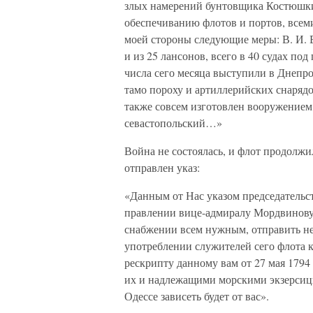
злых намерений бунтовщика Костюшки, 
обеспечиванию флотов и портов, всем
моей стороны следующие меры: В. И. В
и из 25 лансонов, всего в 40 судах по
числа сего месяца выступили в Днепр
тамо пороху и артиллерийских снаряд
также совсем изготовлен вооружением
севастопольский…»
Война не состоялась, и флот продолжи
отправлен указ:
«Данным от Нас указом председатель
правлении вице-адмиралу Мордвинову
снабжении всем нужным, отправить не
употреблении служителей сего флота 
рескрипту данному вам от 27 мая 1794
их и надлежащими морскими экзерсици
Одессе зависеть будет от вас».