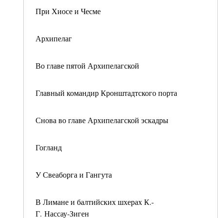
При Хиосе и Чесме
Архипелаг
Во главе пятой Архипелагской
Главный командир Кронштадтского порта
Снова во главе Архипелагской эскадры
Гогланд
У Свеаборга и Гангута
В Лимане и балтийских шхерах К.-
Г. Нассау-Зиген