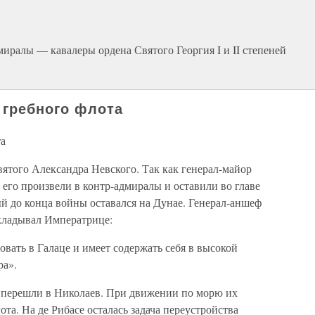
иралы — кавалеры ордена Святого Георгия I и II степеней
 гребного флота
та
вятого Александра Невского. Так как генерал-майор
 его произвели в контр-адмиралы и оставили во главе
й до конца войны оставался на Дунае. Генерал-аншеф
окладывал Императрице:
овать в Галаце и имеет содержать себя в высокой
ра».
а перешли в Николаев. При движении по морю их
та. На де Рибасе осталась задача переустройства