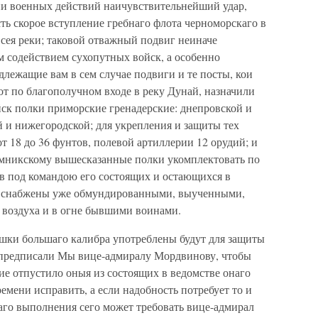
ии военных действий наичувствительнейший удар,
сть скорое вступление гребнаго флота черноморскаго в
 сея реки; таковой отважный подвиг неиначе
м содействием сухопутных войск, а особенно
лежащие вам в сем случае подвиги и те посты, кои
т по благополучном входе в реку Дунай, назначили
йск полки приморские гренадерские: днепровской и
 и нижегородской; для укрепления и защиты тех
 от 18 до 36 фунтов, полевой артиллерии 12 орудий; и
ымникскому вышесказанные полки укомплектовать по
в под командою его состоящих и остающихся в
вы снабжены уже обмундированными, выученными,
 воздуха и в огне бывшими воинами.
шки большаго калибра употреблены будут для защиты
о предписали Мы вице-адмиралу Мордвинову, чтобы
ие отпустило оныя из состоящих в ведомстве онаго
емени исправить, а если надобность потребует то и
аго выполнения сего может требовать вице-адмирал