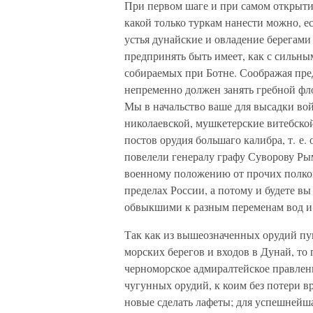
При первом шаге и при самом открыт
какой только туркам нанести можно, е
устья дунайские и овладение берегами
предпринять быть имеет, как с сильны
собираемых при Ботне. Соображая пред
непременно должен занять гребной фло
Мы в начальство ваше для высадки во
николаевской, мушкетерские витебской
постов орудия большаго калибра, т. е.
повелели генералу графу Суворову Р
военному положению от прочих полко
пределах России, а потому и будете 
обвыкшими к разным переменам вод и
Так как из вышеозначенных орудий пу
морских берегов и входов в Дунай, т
черноморское адмиралтейское правлен
чугунных орудий, к коим без потери вр
новые сделать лафеты; для успешнейш