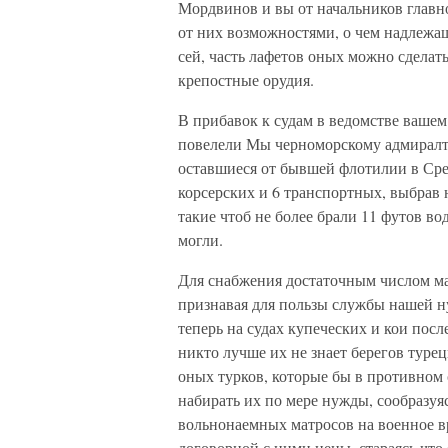
Мордвинов и вы от начальников главн
от них возможностями, о чем надлежащ
сей, часть лафетов оных можно сделать
крепостные орудия.
В прибавок к судам в ведомстве вашем
повелели Мы черноморскому адмиралт
оставшиеся от бывшей флотилии в Сре
корсерских и 6 транспортных, выбрав
такие чтоб не более брали 11 футов во
могли.
Для снабжения достаточным числом ма
признавая для пользы службы нашей н
теперь на судах купеческих и кои посл
никто лучше их не знает берегов туре
оных турков, которые бы в противном 
набирать их по мере нужды, сообразуя
вольнонаемных матросов на военное вр
договорной с ними цены, стараясь что