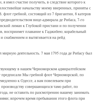
я имел счастие получить, в следствие которого к
илостивейше начальству моему вверенных, приняты с
. флот гребной, состоящий из 7 бригантин, 8 катеров
д предводительством вице-адмирала де Рибаса, 7-го
овский лиман к Глубокой пристани и по получении
ов, восприимет плавание к Гаджибею; корабельный
 и снабжением и вытягивается на рейд
л мирную деятельность. 7 мая 1795 года де Рибасу был
ствующему в нашем Черноморском адмиралтейском
 предписали Мы гребной флот Черноморской, по
медленно к Одессе, а вам повелеваем при
к производству совершающихся тамо работ, по
 года, не оставить по разсмотрению вашему занимать
ями; впрочем время пребывания этого флота при