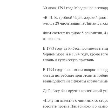
30 июля 1793 года Мордвинов всепод
«В. И. В. гребной Черноморский флот 
месяца 28 числа вышел в Лиман Бугск
Флот состоит из судов: 5 бригантин, 4
лансонов».
В 1793 году де Рибаса произвели в ви
Черном море, а в 1794 году, кроме тог
гавань и купеческую пристань.
В 1794 году вновь встал вопрос о во
января потребовал приготовить гребн
взаимодействии с флотом корабельным
Де Рибасу был вручен высочайший указ 
«Получая известие о чинимых со сто
возстать против Нас войною и о намер