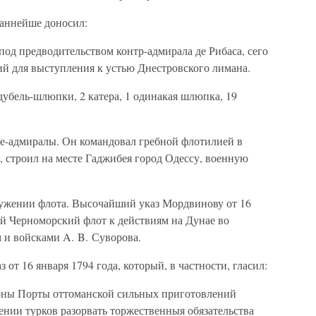
даннейше доносил:
под предводительством контр-адмирала де Рибаса, сего
ий для выступления к устью Днестровского лимана.
 дубель-шлюпки, 2 катера, 1 одинакая шлюпка, 19
це-адмиралы. Он командовал гребной флотилией в
о, строил на месте Гаджибея город Одессу, военную
оружении флота. Высочайший указ Мордвинову от 16
ой Черноморский флот к действиям на Дунае во
 и войсками A. B. Суворова.
от 16 января 1794 года, который, в частности, гласил:
роны Порты оттоманской сильных приготовлений
ении турков разорвать торжественныя обязательства