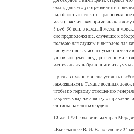
были; для сего употребления и повелел
надобность отпускать в распоряжение 
месяц, расчитывая примерно каждому 
8 руб. 50 коп. в каждый месяц и морск
сие предположение, служащее к ободр
пользою для службы и выгодою для ка
вооружения вам ассигнуемой, имеете 
управляющему государственными казна
матросов сих набрано и что из суммы с
Признав нужным и еще усилить гребно
находящихся в Тамане военных лодок в
чтобы по первому отношению генерал
таврическому начальству отправлены о
он тогда находиться будет».
10 мая 1794 года вице-адмирал Мордв
«Высочайшее В. И. В. повеление 24 м