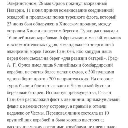
Эльфинстоном. 26 мая Орлов покинул взорванный
Наварин, 11 июня принял командование соединенной
эскадрой и продолжил поиск турецкого флота, который
23 июня был обнаружен в Хиосском проливе, между
островом Хиос и азиатским берегом. Турки располагали
16 линейными кораблями, 6 фрегатами и массой меньших
и вспомогательных судов; командовал ею энергичный
алжирский моряк Гассан Гази-бей, ибо капудан-паша
перед боем съехал на берег «для ревизии батарей». Граф
А. Г. Орлов имел лишь 9 линейных и бомбардирский
корабли, не считая более мелких судов, с 300 пушками
одного борта против 700 неприятельских. На стороне
турок были и близость гавани в Чесменской бухте, и
береговые батареи. Используя преимущества, Гассан
Гази-бей расположил флот в две линии, примкнув левый
фланг к каменистому островку, а правый к отмели
недалеко от Чесмы. Передовая линия состояла из 10
крупнейших кораблей и была хорошо выстроена;
расстояние между соседними кораблями не превышало