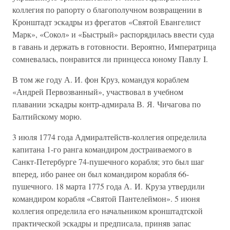
коллегия по рапорту о благополучном возвращении в
Кронштадт эскадры из фрегатов «Святой Евангелист
Марк», «Сокол» и «Быстрый» распорядилась ввести суда
в гавань и держать в готовности. Вероятно, Императрица
сомневалась, понравится ли принцесса юному Павлу I.
В том же году А. И. фон Круз, командуя кораблем
«Андрей Первозванный», участвовал в учебном
плавании эскадры контр-адмирала В. Я. Чичагова по
Балтийскому морю.
3 июля 1774 года Адмиралтейств-коллегия определила
капитана 1-го ранга командиром достраиваемого в
Санкт-Петербурге 74-пушечного корабля; это был шаг
вперед, ибо ранее он был командиром корабля 66-
пушечного. 18 марта 1775 года А. И. Круза утвердили
командиром корабля «Святой Пантелеймон». 5 июня
коллегия определила его начальником кронштадтской
практической эскадры и предписала, приняв запас