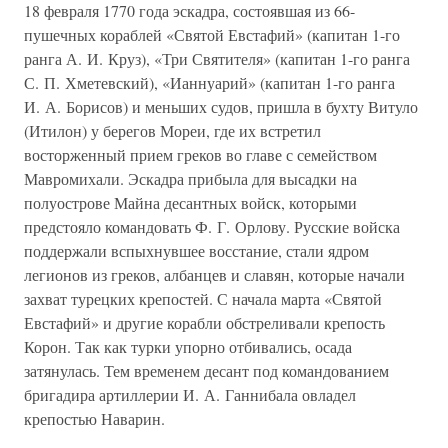
18 февраля 1770 года эскадра, состоявшая из 66-
пушечных кораблей «Святой Евстафий» (капитан 1-го
ранга А. И. Круз), «Три Святителя» (капитан 1-го ранга
С. П. Хметевский), «Ианнуарий» (капитан 1-го ранга
И. А. Борисов) и меньших судов, пришла в бухту Витуло
(Итилон) у берегов Мореи, где их встретил
восторженный прием греков во главе с семейством
Мавромихали. Эскадра прибыла для высадки на
полуострове Майна десантных войск, которыми
предстояло командовать Ф. Г. Орлову. Русские войска
поддержали вспыхнувшее восстание, стали ядром
легионов из греков, албанцев и славян, которые начали
захват турецких крепостей. С начала марта «Святой
Евстафий» и другие корабли обстреливали крепость
Корон. Так как турки упорно отбивались, осада
затянулась. Тем временем десант под командованием
бригадира артиллерии И. А. Ганнибала овладел
крепостью Наварин.