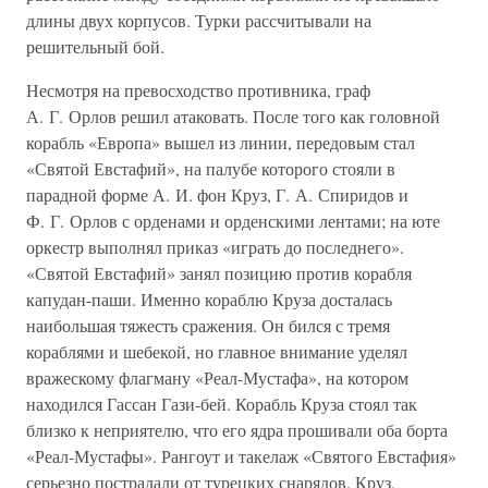
длины двух корпусов. Турки рассчитывали на
решительный бой.
Несмотря на превосходство противника, граф
А. Г. Орлов решил атаковать. После того как головной
корабль «Европа» вышел из линии, передовым стал
«Святой Евстафий», на палубе которого стояли в
парадной форме А. И. фон Круз, Г. А. Спиридов и
Ф. Г. Орлов с орденами и орденскими лентами; на юте
оркестр выполнял приказ «играть до последнего».
«Святой Евстафий» занял позицию против корабля
капудан-паши. Именно кораблю Круза досталась
наибольшая тяжесть сражения. Он бился с тремя
кораблями и шебекой, но главное внимание уделял
вражескому флагману «Реал-Мустафа», на котором
находился Гассан Гази-бей. Корабль Круза стоял так
близко к неприятелю, что его ядра прошивали оба борта
«Реал-Мустафы». Рангоут и такелаж «Святого Евстафия»
серьезно пострадали от турецких снарядов. Круз,