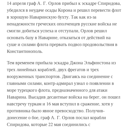
14 апреля граф А. Г. Орлов прибыл к эскадре Спиридова,
убедился в неудаче осады Корона и решил перевести флот
в хорошую Наваринскую бухту. Так как из-за
ненадежности греческих ополченцев русские войска не
смогли добиться успеха и отступали, Орлов решил
основать базу в Наварине, отказаться от действий на
суше и силами флота прервать подвоз продовольствия в
Константинополь.
Тем временем прибыла эскадра Джона Эльфинстона из
трех линейных кораблей, двух фрегатов и трех
вооруженных транспортов. Двигаясь на соединение с
главными силами, контр-адмирал узнал о появлении в
море турецкого флота, предназначенного для атаки
Наварина. Высадив десантные войска на берег, он пошел
навстречу туркам и 16 мая вступил в сражение, хотя у
противника было явное превосходство. Получив-
донесение о бое, граф А. Г. Орлов послал корабли
Спиридова, которые 22 мая соединились с