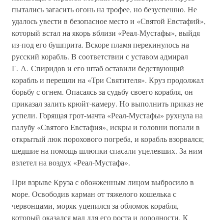
пытались загасить огонь на трофее, но безуспешно. Не
удалось увести в безопасное место и «Святой Евстафий»,
который встал на якорь вблизи «Реал-Мустафы», выйдя
из-под его бушприта. Вскоре пламя перекинулось на
русский корабль. В соответствии с уставом адмирал
Г. А. Спиридов и его штаб оставили бедствующий
корабль и перешли на «Три Святителя». Круз продолжал
борьбу с огнем. Опасаясь за судьбу своего корабля, он
приказал залить крюйт-камеру. Но выполнить приказ не
успели. Горящая грот-мачта «Реал-Мустафы» рухнула на
палубу «Святого Евстафия», искры и головни попали в
открытый люк порохового погреба, и корабль взорвался;
шедшие на помощь шлюпки спасали уцелевших. За ним
взлетел на воздух «Реал-Мустафа».
При взрыве Круза с обожженным лицом выбросило в
море. Освободив карман от тяжелого кошелька с
червонцами, моряк уцепился за обломок корабля,
который оказался мал для его роста и дородности. К