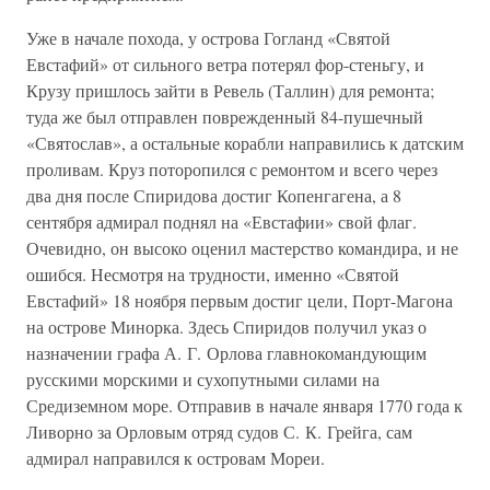
Уже в начале похода, у острова Гогланд «Святой
Евстафий» от сильного ветра потерял фор-стеньгу, и
Крузу пришлось зайти в Ревель (Таллин) для ремонта;
туда же был отправлен поврежденный 84-пушечный
«Святослав», а остальные корабли направились к датским
проливам. Круз поторопился с ремонтом и всего через
два дня после Спиридова достиг Копенгагена, а 8
сентября адмирал поднял на «Евстафии» свой флаг.
Очевидно, он высоко оценил мастерство командира, и не
ошибся. Несмотря на трудности, именно «Святой
Евстафий» 18 ноября первым достиг цели, Порт-Магона
на острове Минорка. Здесь Спиридов получил указ о
назначении графа А. Г. Орлова главнокомандующим
русскими морскими и сухопутными силами на
Средиземном море. Отправив в начале января 1770 года к
Ливорно за Орловым отряд судов С. К. Грейга, сам
адмирал направился к островам Мореи.