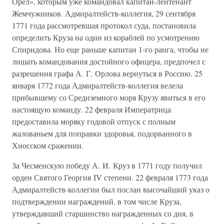
Орел», которым уже командовал капитан-лейтенант
Жемчужников. Адмиралтейств-коллегия, 29 сентября
1771 года рассмотревшая протокол суда, постановила
определить Круза на один из кораблей по усмотрению
Спиридова. Но еще раньше капитан 1-го ранга, чтобы не
лишать командования достойного офицера, предпочел с
разрешения графа А. Г. Орлова вернуться в Россию. 25
января 1772 года Адмиралтейств-коллегия велела
прибывшему со Средиземного моря Крузу явиться в его
настоящую команду. 22 февраля Императрица
предоставила моряку годовой отпуск с полным
жалованьем для поправки здоровья, подорванного в
Хиосском сражении.
За Чесменскую победу А. И. Круз в 1771 году получил
орден Святого Георгия IV степени. 22 февраля 1773 года
Адмиралтейств-коллегии был послан высочайший указ о
подтверждении награждений, в том числе Круза,
утверждавший старшинство награжденных со дня, в