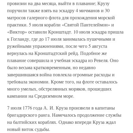
провизии на два месяца, выйти в плавание; Крузу
поручили также взять на эскадру 4 мичманов и 30
матросов галерного флота для прохождения морской
практики. 5 июля корабли «Святой Пантелеймон» и
«Виктор» оставили Кронштадт. 10 июля эскадра пришла
к Гогланду, где до 17 июля занималась пушечными и
ружейными упражнениями, после чего 5 августа
вернулась на Кронштадтский рейд. Подобное же
плавание совершила и учебная эскадра из Ревеля. Оно
было весьма кратковременным, но недавно
завершившаяся война повлекла огромные расходы и
требовала экономии. Кроме того, на флоте оставалось
много умелых, обстрелянных моряков, прошедших
кампании на Средиземном море.
7 июля 1776 года А. И. Круза произвели в капитаны
бригадирского ранга. Намечалось продолжение службы
на балтийских кораблях. Однако впереди Круза ждал
новый виток судьбы.