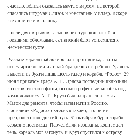
счастью, вблизи оказалась мачта с марсом, на которой
спасались штурман Слизов и констапель Миллер. Вскоре
всех приняли в шлюпку.
После двух взрывов, засыпавших турецкие корабли
горящими обломками, султанский флот устремился к
Чесменской бухте.
Русские корабли заблокировали противника, а затем
огнем артиллерии и атакой брандеров истребили. Удалось
вывести из бухты лишь шесть галер и корабль «Родос». 29
июня приказом графа А. Г. Орлова последний включили
в состав русского флота; осенью трофейный корабль под
командованием А. И. Круза был направлен в Порт-
Магон для ремонта, чтобы затем идти в Россию.
Состояние «Родоса» оказалось таково, что он не
преодолел столь долгий путь. 31 октября в бурю корабль
серьезно пострадал. Паруса были изорваны, корпус дал
течь, корабль мог затонуть, и Круз спустился к острову