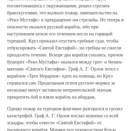
посоветовавшись с окружающими, решил стрелять
бранскугелями, что вызвало пожар, замешательство на
«Реал-Мустафе» и прекращение им стрельбы. Но теперь в
опасности оказался русский корабль, ибо при
наступившем штиле его течением несло на горящий
турецкий. Круз приказал спустить гребные суда, чтобы
отбуксировать «Святой Евстафий», но гребцы не смогли
преодолеть течение. Вскоре два корабля сошлись, причем
бушприт «Реал-Мустафы» оказался между грот- и бизань-
мачтами «Святого Евстафия». Граф А. Г. Орлов хотел с
кораблем «Трех Иерархов» идти на помощь, но Круз
справился сам. Продольным огнем русские моряки за
несколько минут заставили неприятельский экипаж
прекратить бой и взяли корабль на абордаж.
Однако пожар на турецком флагмане разгорался и грозил
катастрофой. Граф А. Г. Орлов послал шлюпки со всей
эскадры, чтобы отвести «Святой Евстафий» от
пылающего корабля. Моряки под руководством Круза