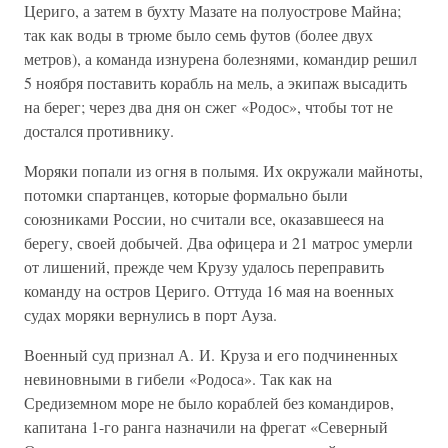
Цериго, а затем в бухту Мазате на полуострове Майна;
так как воды в трюме было семь футов (более двух
метров), а команда изнурена болезнями, командир решил
5 ноября поставить корабль на мель, а экипаж высадить
на берег; через два дня он сжег «Родос», чтобы тот не
достался противнику.
Моряки попали из огня в полымя. Их окружали майноты,
потомки спартанцев, которые формально были
союзниками России, но считали все, оказавшееся на
берегу, своей добычей. Два офицера и 21 матрос умерли
от лишений, прежде чем Крузу удалось переправить
команду на остров Цериго. Оттуда 16 мая на военных
судах моряки вернулись в порт Ауза.
Военный суд признал А. И. Круза и его подчиненных
невиновными в гибели «Родоса». Так как на
Средиземном море не было кораблей без командиров,
капитана 1-го ранга назначили на фрегат «Северный