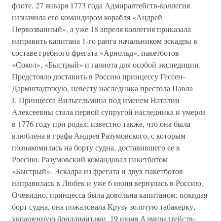
флоте. 27 января 1773 года Адмиралтейств-коллегия
назначила его командиром корабля «Андрей
Первозванный», а уже 18 апреля коллегия приказала
направить капитана 1-го ранга начальником эскадры в
составе гребного фрегата «Арнольд», пакетботов
«Сокол», «Быстрый» и галиота для особой экспедиции.
Предстояло доставить в Россию принцессу Гессен-
Дармштадтскую, невесту наследника престола Павла
I. Принцесса Вильгельмина под именем Наталии
Алексеевны стала первой супругой наследника и умерла
в 1776 году при родах; известно также, что она была
влюблена в графа Андрея Разумовского, с которым
познакомилась на борту судна, доставившего ее в
Россию. Разумовский командовал пакетботом
«Быстрый». Эскадра из фрегата и двух пакетботов
направилась в Любек и уже 6 июня вернулась в Россию.
Очевидно, принцесса была довольна капитаном; покидая
борт судна, она пожаловала Крузу золотую табакерку,
украшенную бриллиантами. 19 июня Адмиралтейств-