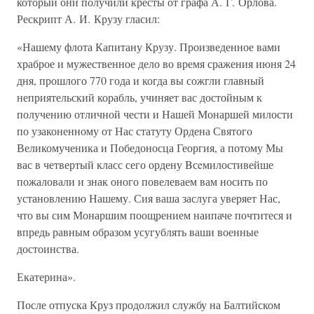
который они получили кресты от графа А. Г. Орлова.
Рескрипт А. И. Крузу гласил:
«Нашему флота Капитану Крузу. Произведенное вами
храброе и мужественное дело во время сражения июня 24
дня, прошлого 770 года и когда вы сожгли главный
неприятельский корабль, учиняет вас достойным к
получению отличной чести и Нашей Монаршей милости
по узаконенному от Нас статуту Ордена Святого
Великомученика и Победоносца Георгия, а потому Мы
вас в четвертый класс сего ордену Bсeмилостивейше
пожаловали и знак оного повелеваем вам носить по
установлению Нашему. Сия ваша заслуга уверяет Нас,
что вы сим Монаршим поощрением наипаче почтитеся и
впредь равным образом усугублять ваши военные
достоинства.
Екатерина».
После отпуска Круз продолжил службу на Балтийском