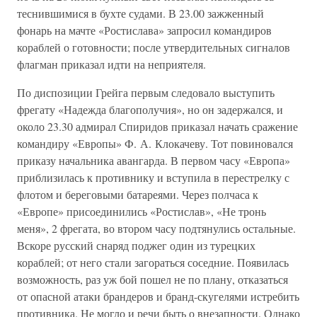
теснившимися в бухте судами. В 23.00 зажженный
фонарь на мачте «Ростислава» запросил командиров
кораблей о готовности; после утвердительных сигналов
флагман приказал идти на неприятеля.
По диспозиции Грейга первым следовало выступить
фрегату «Надежда благополучия», но он задержался, и
около 23.30 адмирал Спиридов приказал начать сражение
командиру «Европы» Ф. А. Клокачеву. Тот повиновался
приказу начальника авангарда. В первом часу «Европа»
приблизилась к противнику и вступила в перестрелку с
флотом и береговыми батареями. Через полчаса к
«Европе» присоединились «Ростислав», «Не тронь
меня», 2 фрегата, во втором часу подтянулись остальные.
Вскоре русский снаряд поджег один из турецких
кораблей; от него стали загораться соседние. Появилась
возможность, раз уж бой пошел не по плану, отказаться
от опасной атаки брандеров и бранд-скугелями истребить
противника. Не могло и речи быть о внезапности. Однако