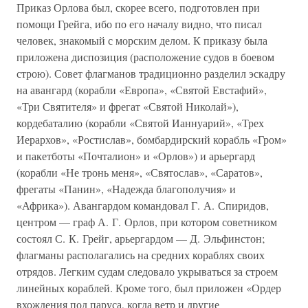
Приказ Орлова был, скорее всего, подготовлен при
помощи Грейга, ибо по его началу видно, что писал
человек, знакомый с морским делом. К приказу была
приложена диспозиция (расположение судов в боевом
строю). Совет флагманов традиционно разделил эскадру
на авангард (корабли «Европа», «Святой Евстафий»,
«Три Святителя» и фрегат «Святой Николай»),
кордебаталию (корабли «Святой Ианнуарий», «Трех
Иерархов», «Ростислав», бомбардирский корабль «Гром»
и пакетботы «Почталион» и «Орлов») и арьергард
(корабли «Не тронь меня», «Святослав», «Саратов»,
фрегаты «Панин», «Надежда благополучия» и
«Африка»). Авангардом командовал Г. А. Спиридов,
центром — граф А. Г. Орлов, при котором советником
состоял С. К. Грейг, арьергардом — Д. Эльфинстон;
флагманы располагались на средних кораблях своих
отрядов. Легким судам следовало укрываться за строем
линейных кораблей. Кроме того, был приложен «Ордер
вхождения под паруса, когда ветр и другие