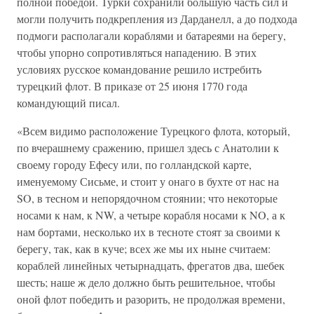
полной победой. Турки сохранили большую часть сил и
могли получить подкрепления из Дарданелл, а до подхода
подмоги располагали кораблями и батареями на берегу,
чтобы упорно сопротивляться нападению. В этих
условиях русское командование решило истребить
турецкий флот. В приказе от 25 июня 1770 года
командующий писал.
«Всем видимо расположение Турецкого флота, который,
по вчерашнему сражению, пришел здесь с Анатолии к
своему городу Ефесу или, по голландской карте,
именуемому Сисьме, и стоит у онаго в бухте от нас на
SO, в тесном и непорядочном стоянии; что некоторые
носами к нам, к NW, а четыре корабля носами к NO, а к
нам бортами, несколько их в тесноте стоят за своими к
берегу, так, как в куче; всех же мы их ныне считаем:
кораблей линейных четырнадцать, фрегатов два, шебек
шесть; наше ж дело должно быть решительное, чтобы
оной флот победить и разорить, не продолжая времени,