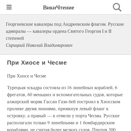
ВикиЧтение
Георгиевские кавалеры под Андреевским флагом. Русские
адмиралы — кавалеры ордена Святого Георгия I и II
степеней
Скрицкий Николай Владимирович
При Хиосе и Чесме
При Хиосе и Чесме
Турецкая эскадра состояла из 16 линейных кораблей, 6
фрегатов, 60 меньших и вспомогательных судов, которые
алжирский моряк Гассан Гази-бей построил в Хиосском
проливе двумя линиями, примкнув левый фланг к
островку, а правый — к отмели у порта Чесмы. Русские
располагали только 9 линейными и 1 бомбардирским
кораблями, не считая более мелких судов. Против 300