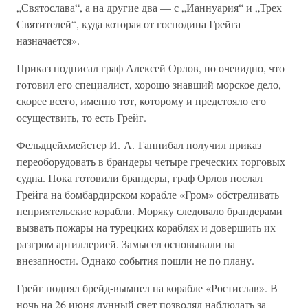
„Святослава“, а на другие два — с „Ианнуария“ и „Трех
Святителей“, куда которая от господина Грейга
назначается».
Приказ подписал граф Алексей Орлов, но очевидно, что
готовил его специалист, хорошо знавший морское дело,
скорее всего, именно тот, которому и предстояло его
осуществить, то есть Грейг.
Фельдцейхмейстер И. А. Ганнибал получил приказ
переоборудовать в брандеры четыре греческих торговых
судна. Пока готовили брандеры, граф Орлов послал
Грейга на бомбардирском корабле «Гром» обстреливать
неприятельские корабли. Моряку следовало брандерами
вызвать пожары на турецких кораблях и довершить их
разгром артиллерией. Замысел основывали на
внезапности. Однако события пошли не по плану.
Грейг поднял брейд-вымпел на корабле «Ростислав». В
ночь на 26 июня лунный свет позволял наблюдать за