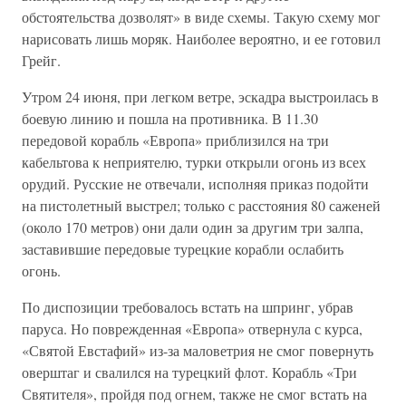
обстоятельства дозволят» в виде схемы. Такую схему мог
нарисовать лишь моряк. Наиболее вероятно, и ее готовил
Грейг.
Утром 24 июня, при легком ветре, эскадра выстроилась в
боевую линию и пошла на противника. В 11.30
передовой корабль «Европа» приблизился на три
кабельтова к неприятелю, турки открыли огонь из всех
орудий. Русские не отвечали, исполняя приказ подойти
на пистолетный выстрел; только с расстояния 80 саженей
(около 170 метров) они дали один за другим три залпа,
заставившие передовые турецкие корабли ослабить
огонь.
По диспозиции требовалось встать на шпринг, убрав
паруса. Но поврежденная «Европа» отвернула с курса,
«Святой Евстафий» из-за маловетрия не смог повернуть
оверштаг и свалился на турецкий флот. Корабль «Три
Святителя», пройдя под огнем, также не смог встать на