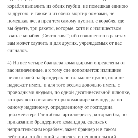
корабля выпалить из обеих гаубиц, не помешкав единою
за другою, и также и из обеих мортир бомбами, не
помешкав же; а пред тем самому пустить с корабля, где
вы будете, три ракеты, которые, хотя и с излишеством,
взять с корабля „Святослава“; ибо излишество в ракетах
вам может служить и для других, учреждаемых от вас
сигналов.
4) На все четыре брандера командирами определены от
вас назначенные, а к тому сие дополняется: излишнее
число людей на брандерах не только не нужно, но и не
надлежит иметь, и для того весьма довольно иметь, с
проводными людьми, по одной десятивесельной шлюпке,
которая всю составляет при командире команду; да по
одному надежному, определенному от господина
цейхмейстера Ганнибала, артиллеристу, который бы, по
приказанию брандерного командира, сцепясь с
неприятельским кораблем, зажег брандер и в таком
действии, чтобы оной загорелся, и неприятельский