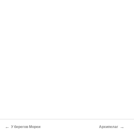
←
→
У берегов Мореи
Архипелаг