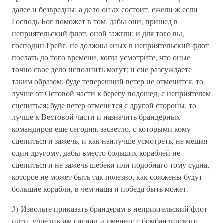
далее и безвредны; а дело оных состоит, ежели ж если
Господь Бог поможет в том, дабы они, пришед в
неприятельский флот, оной зажгли; и для того вы,
господин Грейг, не должны оных в неприятельский флот
послать до того времени, когда усмотрите, что оные
точно свое дело исполнить могут; и сие разсуждаете
таким образом, буде теперешний ветер не отменится, то
лучше от Остовой части к берегу подошед, с неприятелем
сцепиться; буде ветер отменится с другой стороны, то
лучше к Вестовой части и назначить брандерных
командиров еще сегодня, засветло, с которыми кому
сцепиться и зажечь, и как наилучше усмотреть, не мешая
один другому, дабы вместо больших кораблей не
сцепиться и не зажечь шебеки или подобнаго тому судна,
которое не может быть так полезно, как сожжены будут
большие корабли, в чем наша и победа быть может.
3) Извольте приказать брандерам в неприятельский флот
идти, учредив им сигнал, а именно: с бомбандирского