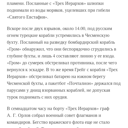
пламени. Посланные с «Трех Иерархов» шлюпки
поднимали из воды моряков, уцелевших при гибели
«Святого Евстафия».
Вскоре после двух взрывов, около 14.00, под русским
огнем турецкие корабли устремились в Чесменскую
бухту. Посланный на разведку бомбардирский корабль
«Гром» обнаружил, что они беспорядочно сгрудились в
глубине бухты, и лишь 4 составляют линию у ее входа.
«Гром» до сумерек обстреливал противника, после чего
вернулся к эскадре. В то же время Грейг с корабля «Трех
Иерархов» обстреливал батарею на южном берегу
Чесменской бухты, а пакетбот «Почталион» держался под
парусами у днищ взорванных кораблей, не допуская
турок поднимать с них орудия.
В семнадцатом часу на борту «Трех Иерархов» граф
А. Г. Орлов собрал военный совет флагманов и
командиров. Бегство вражеского флота еще не стало