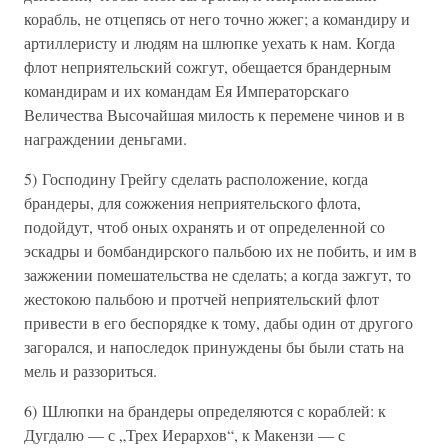
корабль, не отцепясь от него точно жжег; а командиру и
артиллеристу и людям на шлюпке уехать к нам. Когда
флот неприятельский сожгут, обещается брандерным
командирам и их командам Ея Императорскаго
Величества Высочайшая милость к перемене чинов и в
награждении деньгами.
5) Господину Грейгу сделать расположение, когда
брандеры, для сожжения неприятельского флота,
подойдут, чтоб оных охранять и от определенной со
эскадры и бомбандирского пальбою их не побить, и им в
зажжении помешательства не сделать; а когда зажгут, то
жестокою пальбою и протчей неприятельский флот
привести в его беспорядке к тому, дабы один от другого
загорался, и напоследок принуждены бы были стать на
мель и раззориться.
6) Шлюпки на брандеры определяются с кораблей: к
Дугдалю — с „Трех Иерархов“, к Макензи — с