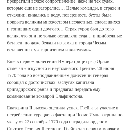
прекратили всякое сопротивление, даже на тех судах,
которые еще не загорелись… Целые команды, в страхе и
отчаянии, кидались в воду, поверхность бухты была
покрыта великим множеством несчастных, спасавшихся
и топивших один другого… Страх турок был до того
велик, что они не только оставляли суда… и прибрежные
батареи, но даже бежали из замка и города Чесмы,
оставленных уж гарнизоном и жителями».
Еще в первом донесении Императрице граф Орлов
отмечал «искусного и неутомимого Грейга». 28 июня
1770 года во всеподданнейшем донесении генерал
сообщал о достоинствах, заслугах капитана
бригадирского ранга и предлагал передать ему
командование эскадрой Эльфинстона.
Екатерина II высоко оценила успех. Грейга за участие в
истреблении турецкого флота при Чесме Императрица по
указу от 22 сентября 1770 года наградила орденом
Святого Георгия II степени. Грейг стал первым моряком,