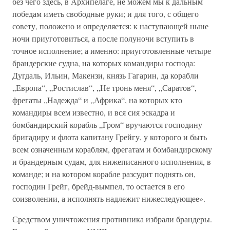
без чего здесь, в Архипелаге, не можем мы к дальным
победам иметь свободные руки; и для того, с общего
совету, положено и определяется: к наступающей ныне
ночи приуготовиться, а после полуночи вступить в
точное исполнение; а именно: приуготовленные четыре
брандерские судна, на которых командиры господа:
Дугдаль, Ильин, Макензи, князь Гагарин, да корабли
„Европа“, „Ростислав“, „Не тронь меня“, „Саратов“,
фрегаты „Надежда“ и „Африка“, на которых кто
командиры всем известно, и вся сия эскадра и
бомбандирский корабль „Гром“ вручаются господину
бригадиру и флота капитану Грейгу, у которого и быть
всем означенным кораблям, фрегатам и бомбандирскому
и брандерным судам, для нижеписанного исполнения, в
команде; и на котором корабле разсудит поднять он,
господин Грейг, брейд-вымпел, то остается в его
соизволении, а исполнять надлежит нижеследующее».
Средством уничтожения противника избрали брандеры.