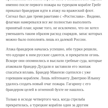
именно после первого пожара на турецком корабле Грейг
приказал брандерам идти в атаку на вражеский флот.
Сигнал был дан тремя ракетами с «Ростислава». Видимо,
флагман намеревался все же полностью выполнить
принятый план; кроме того, не исключено, что он хотел
уменьшить таким образом расход снарядов, запас которых
можно было пополнять лишь из далекой России.
Атака брандеров началась успешно, ибо турки решили,
что идущие к ним русские сдаются, и прекратили огонь.
Вскоре они опомнились и выслали гребные суда, которые
атаковали брандер Дугдаля и заставили его экипаж
спасаться вплавь. Брандер Макензи сцепился с уже
горевшим кораблем. Лишь лейтенанту Дмитрию Ильину
удалось создать новый очаг пожара. Гагарину с его
брандером целей в огненной бухте не нашлось.
Только в исходе четвертого часа, когда стрельба
прекратилась, а турецкие корабли один за другим