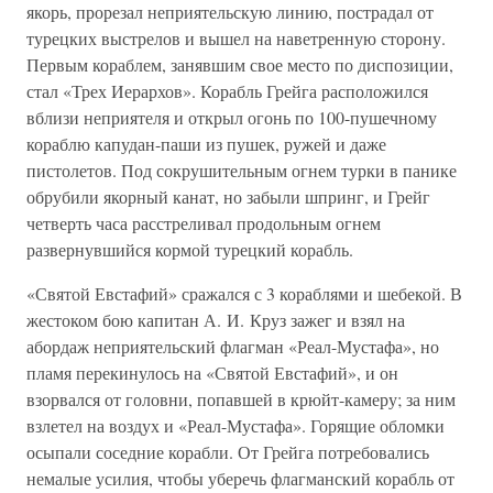
якорь, прорезал неприятельскую линию, пострадал от
турецких выстрелов и вышел на наветренную сторону.
Первым кораблем, занявшим свое место по диспозиции,
стал «Трех Иерархов». Корабль Грейга расположился
вблизи неприятеля и открыл огонь по 100-пушечному
кораблю капудан-паши из пушек, ружей и даже
пистолетов. Под сокрушительным огнем турки в панике
обрубили якорный канат, но забыли шпринг, и Грейг
четверть часа расстреливал продольным огнем
развернувшийся кормой турецкий корабль.
«Святой Евстафий» сражался с 3 кораблями и шебекой. В
жестоком бою капитан А. И. Круз зажег и взял на
абордаж неприятельский флагман «Реал-Мустафа», но
пламя перекинулось на «Святой Евстафий», и он
взорвался от головни, попавшей в крюйт-камеру; за ним
взлетел на воздух и «Реал-Мустафа». Горящие обломки
осыпали соседние корабли. От Грейга потребовались
немалые усилия, чтобы уберечь флагманский корабль от