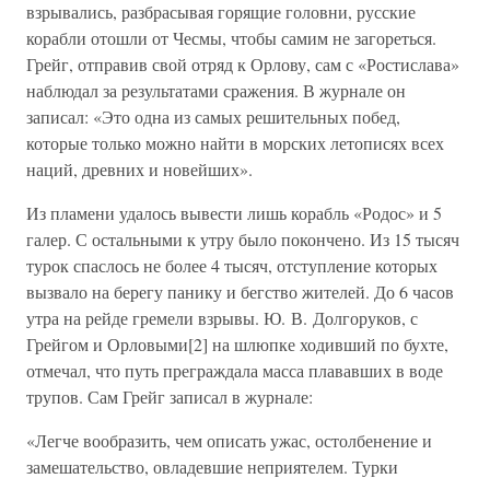
взрывались, разбрасывая горящие головни, русские
корабли отошли от Чесмы, чтобы самим не загореться.
Грейг, отправив свой отряд к Орлову, сам с «Ростислава»
наблюдал за результатами сражения. В журнале он
записал: «Это одна из самых решительных побед,
которые только можно найти в морских летописях всех
наций, древних и новейших».
Из пламени удалось вывести лишь корабль «Родос» и 5
галер. С остальными к утру было покончено. Из 15 тысяч
турок спаслось не более 4 тысяч, отступление которых
вызвало на берегу панику и бегство жителей. До 6 часов
утра на рейде гремели взрывы. Ю. В. Долгоруков, с
Грейгом и Орловыми[2] на шлюпке ходивший по бухте,
отмечал, что путь преграждала масса плававших в воде
трупов. Сам Грейг записал в журнале:
«Легче вообразить, чем описать ужас, остолбенение и
замешательство, овладевшие неприятелем. Турки