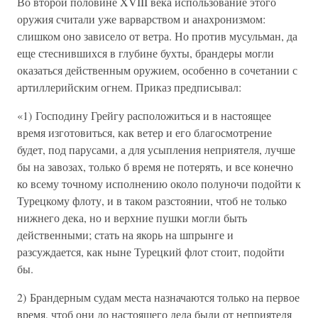
Во второй половине XVIII века использование этого
оружия считали уже варварством и анахронизмом:
слишком оно зависело от ветра. Но против мусульман, да
еще стеснившихся в глубине бухты, брандеры могли
оказаться действенным оружием, особенно в сочетании с
артиллерийским огнем. Приказ предписывал:
«1) Господину Грейгу расположиться и в настоящее
время изготовиться, как ветер и его благосмотрение
будет, под парусами, а для усыпления неприятеля, лучше
бы на завозах, только б время не потерять, и все конечно
ко всему точному исполнению около полуночи подойти к
Турецкому флоту, и в таком разстоянии, чтоб не только
нижнего дека, но и верхние пушки могли быть
действенными; стать на якорь на шпрынге и
разсуждается, как ныне Турецкий флот стоит, подойти
бы.
2) Брандерным судам места назначаются только на первое
время, чтоб они до настоящего дела были от неприятеля