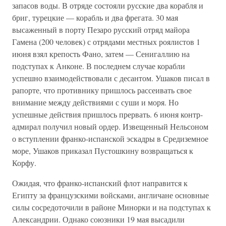
запасов воды. В отряде состояли русские два корабля и
бриг, турецкие — корабль и два фрегата. 30 мая
высаженный в порту Пезаро русский отряд майора
Гамена (200 человек) с отрядами местных роялистов 1
июня взял крепость Фано, затем — Сенигаллию на
подступах к Анконе. В последнем случае корабли
успешно взаимодействовали с десантом. Ушаков писал в
рапорте, что противнику пришлось рассеивать свое
внимание между действиями с суши и моря. Но
успешные действия пришлось прервать. 6 июня контр-
адмирал получил новый ордер. Извещенный Нельсоном
о вступлении франко-испанской эскадры в Средиземное
море, Ушаков приказал Пустошкину возвращаться к
Корфу.
Ожидая, что франко-испанский флот направится к
Египту за французскими войсками, англичане основные
силы сосредоточили в районе Минорки и на подступах к
Александрии. Однако союзники 19 мая высадили