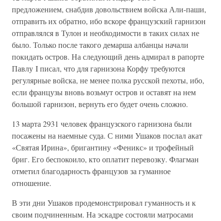
предложением, снабдив довольствием войска Али-паши,
отправить их обратно, ибо вскоре французский гарнизон
отправлялся в Тулон и необходимости в таких силах не
было. Только после такого демарша албанцы начали
покидать остров. На следующий день адмирал в рапорте
Павлу I писал, что для гарнизона Корфу требуются
регулярные войска, не менее полка русской пехоты, ибо,
если французы вновь возьмут остров и оставят на нем
большой гарнизон, вернуть его будет очень сложно.
13 марта 2931 человек французского гарнизона были
посажены на наемные суда. С ними Ушаков послал акат
«Святая Ирина», бригантину «Феникс» и трофейный
бриг. Его беспокоило, кто оплатит перевозку. Флагман
отметил благодарность французов за гуманное
отношение.
В эти дни Ушаков продемонстрировал гуманность и к
своим подчиненным. На эскадре состояли матросами