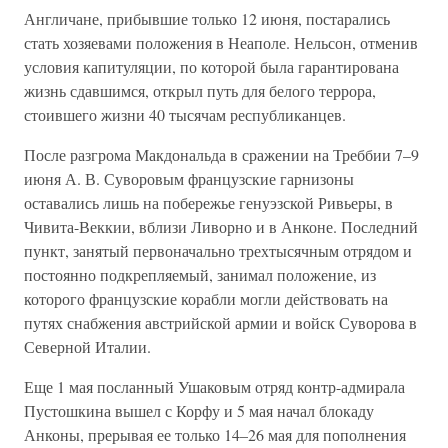
Англичане, прибывшие только 12 июня, постарались
стать хозяевами положения в Неаполе. Нельсон, отменив
условия капитуляции, по которой была гарантирована
жизнь сдавшимся, открыл путь для белого террора,
стоившего жизни 40 тысячам республиканцев.
После разгрома Макдональда в сражении на Треббии 7–9
июня А. В. Суворовым французские гарнизоны
оставались лишь на побережье генуэзской Ривьеры, в
Чивита-Веккии, вблизи Ливорно и в Анконе. Последний
пункт, занятый первоначально трехтысячным отрядом и
постоянно подкрепляемый, занимал положение, из
которого французские корабли могли действовать на
путях снабжения австрийской армии и войск Суворова в
Северной Италии.
Еще 1 мая посланный Ушаковым отряд контр-адмирала
Пустошкина вышел с Корфу и 5 мая начал блокаду
Анконы, прерывая ее только 14–26 мая для пополнения