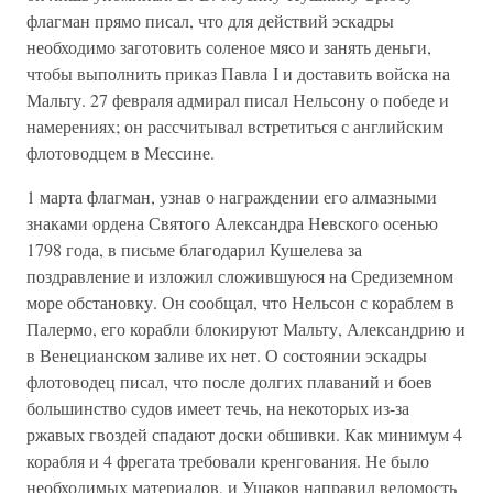
флагман прямо писал, что для действий эскадры
необходимо заготовить соленое мясо и занять деньги,
чтобы выполнить приказ Павла I и доставить войска на
Мальту. 27 февраля адмирал писал Нельсону о победе и
намерениях; он рассчитывал встретиться с английским
флотоводцем в Мессине.
1 марта флагман, узнав о награждении его алмазными
знаками ордена Святого Александра Невского осенью
1798 года, в письме благодарил Кушелева за
поздравление и изложил сложившуюся на Средиземном
море обстановку. Он сообщал, что Нельсон с кораблем в
Палермо, его корабли блокируют Мальту, Александрию и
в Венецианском заливе их нет. О состоянии эскадры
флотоводец писал, что после долгих плаваний и боев
большинство судов имеет течь, на некоторых из-за
ржавых гвоздей спадают доски обшивки. Как минимум 4
корабля и 4 фрегата требовали кренгования. Не было
необходимых материалов, и Ушаков направил ведомость