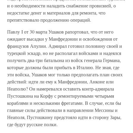
и о необходимости наладить снабжение провизией, о
недостатке денег и материалов для ремонта, что
препятствовало продолжению операций.
Павлу I от 30 марта Ушаков рапортовал, что от него
ожидают высадки у Манфредонии и освобождения от
французов Апулии. Адмирал готовил половину своей и
турецкой эскадр, но не располагал войсками и надеялся
получить два-три батальона из войск генерала Германа,
которые должны были прибыть в Италию. Не зная, где
эти войска, Ушаков мог только предполагать план своих
действий: идти ли ему к Манфредонии, Анконе или
Неаполю? Он намеревался оставить контр-адмирала
Пустошкина на Корфу с ремонтируемыми четырьмя
кораблями и несколькими фрегатами. В случае, если бы
главные силы действовали в направлении Мессины и
Неаполя, Пустошкину предстояло идти в сторону Зары,
где будут русские полки.