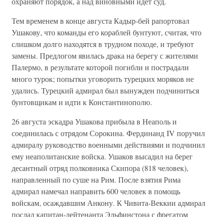
охраняют порядок, а над виновными идет суд.
Тем временем в конце августа Кадыр-бей рапортовал
Ушакову, что команды его кораблей бунтуют, считая, что
слишком долго находятся в трудном походе, и требуют
замены. Предлогом явилась драка на берегу с жителями
Палермо, в результате которой погибли и пострадали
много турок; попытки уговорить турецких моряков не
удались. Турецкий адмирал был вынужден подчиниться
бунтовщикам и идти к Константинополю.
26 августа эскадра Ушакова прибыла в Неаполь и
соединилась с отрядом Сорокина. Фердинанд IV поручил
адмиралу руководство военными действиями и подчинил
ему неаполитанские войска. Ушаков высадил на берег
десантный отряд полковника Скипора (818 человек),
направленный по суше на Рим. После взятия Рима
адмирал намечал направить 600 человек в помощь
войскам, осаждавшим Анкону. К Чивита-Веккии адмирал
послал капитан-лейтенанта Эльфинстона с фрегатом