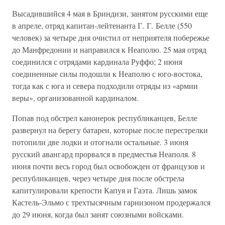
Высадившийся 4 мая в Бриндизи, занятом русскими еще
в апреле, отряд капитан-лейтенанта Г. Г. Белле (550
человек) за четыре дня очистил от неприятеля побережье
до Манфредонии и направился к Неаполю. 25 мая отряд
соединился с отрядами кардинала Руффо; 2 июня
соединенные силы подошли к Неаполю с юго-востока,
тогда как с юга и севера подходили отряды из «армии
веры», организованной кардиналом.
Попав под обстрел канонерок республиканцев, Белле
развернул на берегу батареи, которые после перестрелки
потопили две лодки и отогнали остальные. 3 июня
русский авангард прорвался в предместья Неаполя. 8
июня почти весь город был освобожден от французов и
республиканцев, через четыре дня после обстрела
капитулировали крепости Капуя и Гаэта. Лишь замок
Кастель-Эльмо с трехтысячным гарнизоном продержался
до 29 июня, когда был занят союзными войсками.