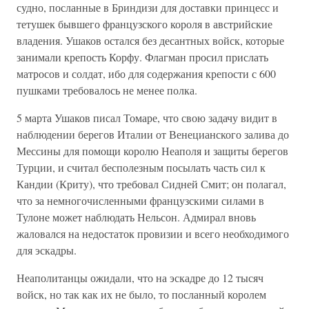
судно, посланные в Бриндизи для доставки принцесс и
тетушек бывшего французского короля в австрийские
владения. Ушаков остался без десантных войск, которые
занимали крепость Корфу. Флагман просил прислать
матросов и солдат, ибо для содержания крепости с 600
пушками требовалось не менее полка.
5 марта Ушаков писал Томаре, что свою задачу видит в
наблюдении берегов Италии от Венецианского залива до
Мессины для помощи королю Неаполя и защиты берегов
Турции, и считал бесполезным посылать часть сил к
Кандии (Криту), что требовал Сидней Смит; он полагал,
что за немногочисленными французскими силами в
Тулоне может наблюдать Нельсон. Адмирал вновь
жаловался на недостаток провизии и всего необходимого
для эскадры.
Неаполитанцы ожидали, что на эскадре до 12 тысяч
войск, но так как их не было, то посланный королем