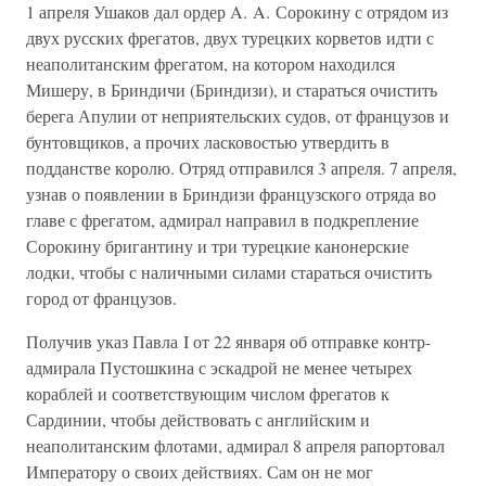
1 апреля Ушаков дал ордер A. A. Сорокину с отрядом из
двух русских фрегатов, двух турецких корветов идти с
неаполитанским фрегатом, на котором находился
Мишеру, в Бриндичи (Бриндизи), и стараться очистить
берега Апулии от неприятельских судов, от французов и
бунтовщиков, а прочих ласковостью утвердить в
подданстве королю. Отряд отправился 3 апреля. 7 апреля,
узнав о появлении в Бриндизи французского отряда во
главе с фрегатом, адмирал направил в подкрепление
Сорокину бригантину и три турецкие канонерские
лодки, чтобы с наличными силами стараться очистить
город от французов.
Получив указ Павла I от 22 января об отправке контр-
адмирала Пустошкина с эскадрой не менее четырех
кораблей и соответствующим числом фрегатов к
Сардинии, чтобы действовать с английским и
неаполитанским флотами, адмирал 8 апреля рапортовал
Императору о своих действиях. Сам он не мог