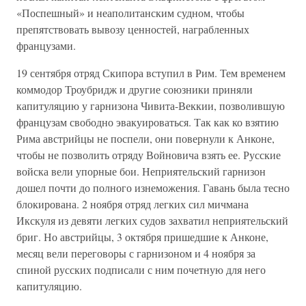
«Поспешный» и неаполитанским судном, чтобы
препятствовать вывозу ценностей, награбленных
французами.
19 сентября отряд Скипора вступил в Рим. Тем временем
коммодор Троубридж и другие союзники приняли
капитуляцию у гарнизона Чивита-Веккии, позволившую
французам свободно эвакуироваться. Так как ко взятию
Рима австрийцы не поспели, они повернули к Анконе,
чтобы не позволить отряду Войновича взять ее. Русские
войска вели упорные бои. Неприятельский гарнизон
дошел почти до полного изнеможения. Гавань была тесно
блокирована. 2 ноября отряд легких сил мичмана
Икскуля из девяти легких судов захватил неприятельский
бриг. Но австрийцы, 3 октября пришедшие к Анконе,
месяц вели переговоры с гарнизоном и 4 ноября за
спиной русских подписали с ним почетную для него
капитуляцию.