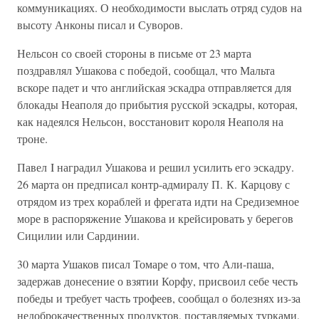
коммуникациях. О необходимости выслать отряд судов на
высоту Анконы писал и Суворов.
Нельсон со своей стороны в письме от 23 марта
поздравлял Ушакова с победой, сообщал, что Мальта
вскоре падет и что английская эскадра отправляется для
блокады Неаполя до прибытия русской эскадры, которая,
как надеялся Нельсон, восстановит короля Неаполя на
троне.
Павел I наградил Ушакова и решил усилить его эскадру.
26 марта он предписал контр-адмиралу П. К. Карцову с
отрядом из трех кораблей и фрегата идти на Средиземное
море в распоряжение Ушакова и крейсировать у берегов
Сицилии или Сардинии.
30 марта Ушаков писал Томаре о том, что Али-паша,
задержав донесение о взятии Корфу, присвоил себе честь
победы и требует часть трофеев, сообщал о болезнях из-за
недоброкачественных продуктов, поставляемых турками,