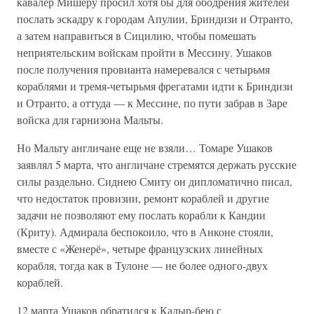
кавалер Мишеру просил хотя бы для ободрения жителей
послать эскадру к городам Апулии, Бриндизи и Отранто,
а затем направиться в Сицилию, чтобы помешать
неприятельским войскам пройти в Мессину. Ушаков
после получения провианта намеревался с четырьмя
кораблями и тремя-четырьмя фрегатами идти к Бриндизи
и Отранто, а оттуда — к Мессине, по пути забрав в Заре
войска для гарнизона Мальты.
Но Мальту англичане еще не взяли… Томаре Ушаков
заявлял 5 марта, что англичане стремятся держать русские
силы раздельно. Сиднею Смиту он дипломатично писал,
что недостаток провизии, ремонт кораблей и другие
задачи не позволяют ему послать корабли к Кандии
(Криту). Адмирала беспокоило, что в Анконе стояли,
вместе с «Женерё», четыре французских линейных
корабля, тогда как в Тулоне — не более одного-двух
кораблей.
12 марта Ушаков обратился к Кадыр-бею с