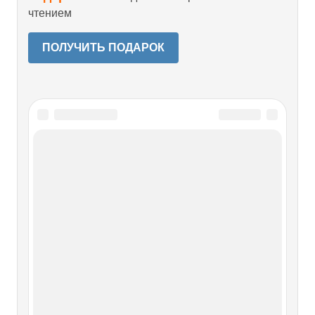
чтением
ПОЛУЧИТЬ ПОДАРОК
Читайте также
У берегов Балтики
У берегов Балтики Двигаясь вслед за торговыми
караванами с востока на запад, мы начали путешествие в
странах Юго-Восточной Азии и Дальнего Востока, затем
попали в громадную, протянувшуюся на тысячи
километров степь, побывали в странах ислама и
очутились в христианском