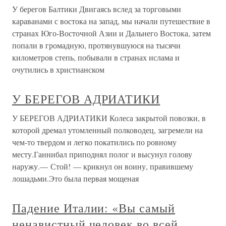
и гонение икон.— Восстание
Италии и Рима.— Светская власть
пап.— Завоевание Италии
франками.— Поклонение иконам
восстановлено.— Характер Карла
Великого и его коронование.—
Восстановление и упадок римского
владычества на Западе.—
Независимость Италии.—
Государственное
ГЛАВА XLIX Введение, почитание и гонение икон.—
Восстание Италии и Рима.— Светская власть пап.—
Завоевание Италии франками.— Поклонение иконам
восстановлено.— Характер Карла Великого и его
коронование.— Восстановление и упадок римского