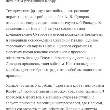
немногим уступавшей Корфу.
Тем временем французские войска, потерпевшие
поражение от австрийцев и войск A. B. Суворова,
отошли на север и соединились в генуэзской Ривьере. В
сражении при Нови 4–5 августа союзники под
командованием Суворова нанесли поражение французам
и завершили освобождение Северной Италии. Однако
требовалось овладеть Генуей. Суворов обратился к
морскому командованию союзников с просьбой
обеспечить блокаду Генуи и безопасную доставку из
Ливорно продовольствия войскам. Нельсон выделил
корабль, фрегат и бриг; отряд этот особой активности не
проявлял.
Ушаков, оставив 3 корабля, 4 фрегата и корвет для охраны
Корфу, 24 июля с главными русско-турецкими силами (10
кораблей, 6 фрегатов, 6 меньших судов) выступил, 3
августа прибыл в Мессину и интересовался, где Нельсон,
чтобы согласовать с ним действия. Получив 4 августа