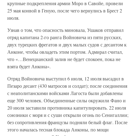
крупные подкрепления армии Моро в Савойе, провели
25 мая конвой в Геную, после чего вернулись в Брест 2
июля.
Узнав о том, что опасность миновала, Ушаков отправил
отряд капитана 2-го ранга Войновича из пяти русских,
двух турецких фрегатов и двух малых судов с десантом к
Анконе, чтобы овладеть этим портом. Адмирал считал,
что «…Венецианский залив не будет спокоен, пока не
взята будет Анкона».
Отряд Войновича выступил 6 июля, 12 июля высадил в
Пезаро десант (430 матросов и солдат); после соединения
с неаполитанскими войсками Лагоста были добавлены
еще 300 человек. Объединенные силы окружили Фано и
20 июля заставили противника капитулировать. 22 июля
союзники с моря и с суши открыли огонь по Сенигаллии;
без сопротивления французы подняли белый флаг. После
этого началась тесная блокада Анконы, по мощи