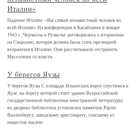
владычества на Западе.—
Действия эскадры Ушакова у
берегов Италии
Действия эскадры Ушакова у берегов Италии 1. Ушаков и
Нельсон Настала теперь пора коснуться вопроса об
отношениях Ушакова с Нельсоном. Эта тема является
вполне естественным и необходимым заключением
первой части эпопеи ушаковского флота в Средиземном
море и как бы
1. Петрарка приветствует Урбана V.
— Франция и Италия. —
Состояние Рима в эту эпоху. —
Урбан упраздняет правление
бандерези и ставит консерваторов.