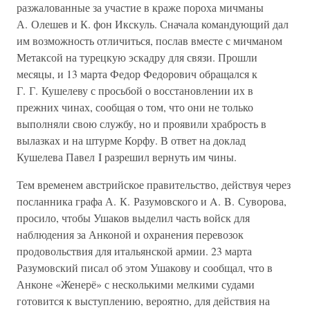
разжалованные за участие в краже пороха мичманы
А. Олешев и К. фон Икскуль. Сначала командующий дал
им возможность отличиться, послав вместе с мичманом
Метаксой на турецкую эскадру для связи. Прошли
месяцы, и 13 марта Федор Федорович обращался к
Г. Г. Кушелеву с просьбой о восстановлении их в
прежних чинах, сообщая о том, что они не только
выполняли свою службу, но и проявили храбрость в
вылазках и на штурме Корфу. В ответ на доклад
Кушелева Павел I разрешил вернуть им чины.
Тем временем австрийское правительство, действуя через
посланника графа А. К. Разумовского и A. B. Суворова,
просило, чтобы Ушаков выделил часть войск для
наблюдения за Анконой и охранения перевозок
продовольствия для итальянской армии. 23 марта
Разумовский писал об этом Ушакову и сообщал, что в
Анконе «Женерё» с несколькими мелкими судами
готовится к выступлению, вероятно, для действия на