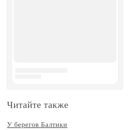
Тиберия и его царствование.—
Царствование Маврикия.—
Положение Италии под властью
лангобардов и равеннских
экзархов.— Бедственное
положение Рима.— Характер и
правление
ГЛАВА XLV Царствование Юстина Младшего.—
Посольство от авар.— Их поселение на Дунае.—
Завоевание Италии лангобардами.— Усыновление
Тиберия и его царствование.— Царствование Маврикия.
— Положение Италии под властью лангобардов и
равеннских экзархов.— Бедственное
ГЛАВА XLIX Введение, почитание