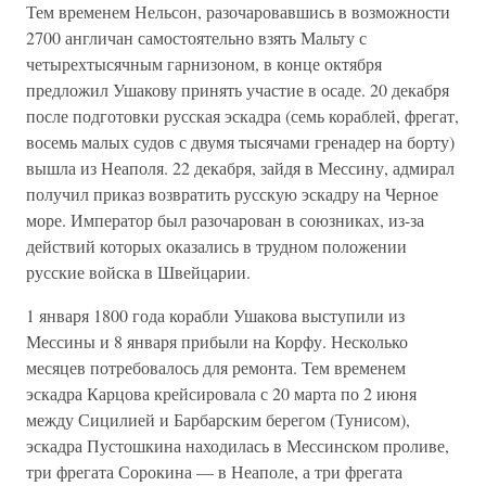
Тем временем Нельсон, разочаровавшись в возможности
2700 англичан самостоятельно взять Мальту с
четырехтысячным гарнизоном, в конце октября
предложил Ушакову принять участие в осаде. 20 декабря
после подготовки русская эскадра (семь кораблей, фрегат,
восемь малых судов с двумя тысячами гренадер на борту)
вышла из Неаполя. 22 декабря, зайдя в Мессину, адмирал
получил приказ возвратить русскую эскадру на Черное
море. Император был разочарован в союзниках, из-за
действий которых оказались в трудном положении
русские войска в Швейцарии.
1 января 1800 года корабли Ушакова выступили из
Мессины и 8 января прибыли на Корфу. Несколько
месяцев потребовалось для ремонта. Тем временем
эскадра Карцова крейсировала с 20 марта по 2 июня
между Сицилией и Барбарским берегом (Тунисом),
эскадра Пустошкина находилась в Мессинском проливе,
три фрегата Сорокина — в Неаполе, а три фрегата