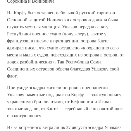
Сорокина и Войновича.
На Корфу был оставлен небольшой русский гарнизон.
Основной защитой Ионических островов должна была
служить местная милиция. Ушаков передал сенату
Республики военное судно (полугалеру), взятое у
французов; в письме к президенции острова Занте
адмирал писал, что судно оставлено «к охранению сего
места и малых судов, переходящих из острова в остров, от
лодок разбойнических». Так Республика Семи
Соединенных островов обрела благодаря Ушакову свой
флот.
При уходе эскадры жители островов преподнесли
Ушакову памятные подарки: на Корфу — золотую шпагу,
украшенную бриллиантами, от Кефалонии и Итаки —
золотые медали, от Занте — серебряный с позолотой щит
и золотую шпагу.
Из-за встречного ветра лишь 27 августа эскадра Ушакова