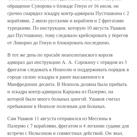
обращение Суворова о блокаде Генуи от 16 июля, он
срочно снарядил эскадру контр-адмирала Пустошкина с 2
кораблями, 2 авизо русскими и кораблем и 2 фрегатами
турецкими. По инструкции, которую 10 августа Ушаков
дал Пустошкину, тому следовало крейсировать у берегов
от Ливорно до Генуи и блокировать последнюю.
В тот же день по просьбе неаполитанского короля
адмирал дал инструкцию A. A. Сорокину с отрядом из 3
фрегатов следовать к Неаполю и поддерживать порядок в
городе силою эскадры и ранее высаженного в
Манфредонии десанта. В Неаполь должна была прибыть
и эскадра контр-адмирала Карцова из Палермо, на
которой было много больных цингой. Ушаков считал
пребывание в Неаполе полезным для больных.
Сам Ушаков 11 августа отправился из Мессины в
Палермо с 7 кораблями, фрегатом и 4 легкими судами для
встречи с Нельсоном и совместных действий. Он знал,