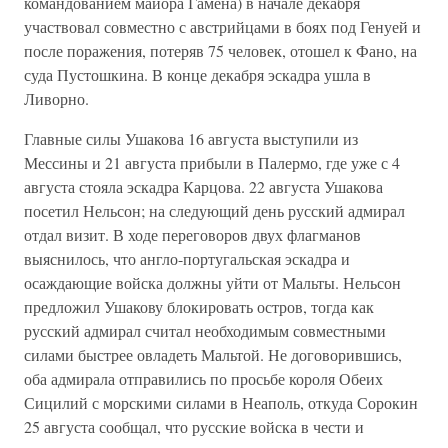
командованием майора Гамена) в начале декабря
участвовал совместно с австрийцами в боях под Генуей и
после поражения, потеряв 75 человек, отошел к Фано, на
суда Пустошкина. В конце декабря эскадра ушла в
Ливорно.
Главные силы Ушакова 16 августа выступили из
Мессины и 21 августа прибыли в Палермо, где уже с 4
августа стояла эскадра Карцова. 22 августа Ушакова
посетил Нельсон; на следующий день русский адмирал
отдал визит. В ходе переговоров двух флагманов
выяснилось, что англо-португальская эскадра и
осаждающие войска должны уйти от Мальты. Нельсон
предложил Ушакову блокировать остров, тогда как
русский адмирал считал необходимым совместными
силами быстрее овладеть Мальтой. Не договорившись,
оба адмирала отправились по просьбе короля Обеих
Сицилий с морскими силами в Неаполь, откуда Сорокин
25 августа сообщал, что русские войска в чести и