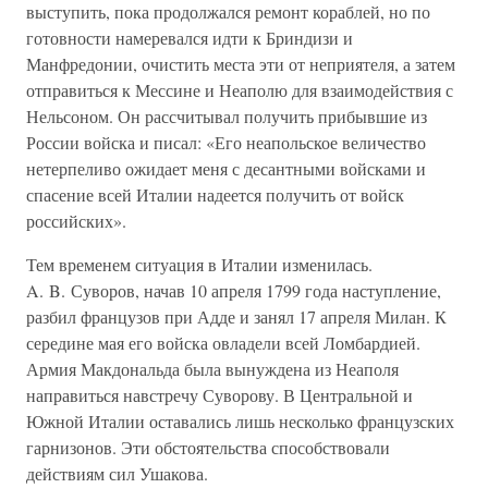
выступить, пока продолжался ремонт кораблей, но по
готовности намеревался идти к Бриндизи и
Манфредонии, очистить места эти от неприятеля, а затем
отправиться к Мессине и Неаполю для взаимодействия с
Нельсоном. Он рассчитывал получить прибывшие из
России войска и писал: «Его неапольское величество
нетерпеливо ожидает меня с десантными войсками и
спасение всей Италии надеется получить от войск
российских».
Тем временем ситуация в Италии изменилась.
A. B. Суворов, начав 10 апреля 1799 года наступление,
разбил французов при Адде и занял 17 апреля Милан. К
середине мая его войска овладели всей Ломбардией.
Армия Макдональда была вынуждена из Неаполя
направиться навстречу Суворову. В Центральной и
Южной Италии оставались лишь несколько французских
гарнизонов. Эти обстоятельства способствовали
действиям сил Ушакова.