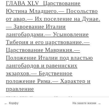
— Приезд в Италии» Карла IV. —
Въезд его и папы в Рим. —
Постыдный выезд императора из
Италии. — Перуджия непокорна
папе. — Император византийский в
Рим
1. Петрарка приветствует Урбана V. — Франция и
Италия. — Состояние Рима в эту эпоху. — Урбан
упраздняет правление бандерези и ставит консерваторов.
— Приезд в Италии» Карла IV. — Въезд его и папы в
Рим. — Постыдный выезд императора из Италии. —
Перуджия непокорна папе. —
У берегов Балтики
←
→
Корфу
На закате жизни
У берегов Балтики Двигаясь вслед за торговыми