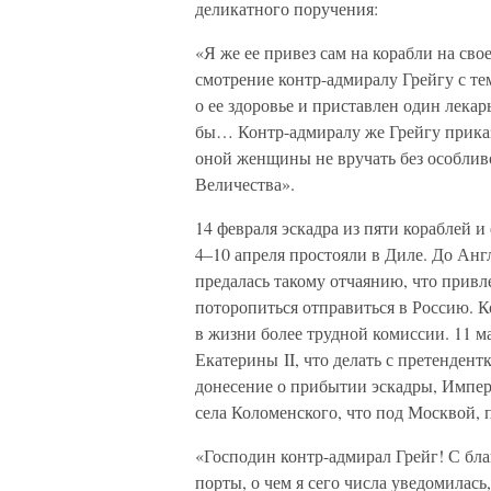
деликатного поручения:
«Я же ее привез сам на корабли на св
смотрение контр-адмиралу Грейгу с те
о ее здоровье и приставлен один лекар
бы… Контр-адмиралу же Грейгу приказ
оной женщины не вручать без особли
Величества».
14 февраля эскадра из пяти кораблей и 
4–10 апреля простояли в Диле. До Анг
предалась такому отчаянию, что прив
поторопиться отправиться в Россию. К
в жизни более трудной комиссии. 11 м
Екатерины II, что делать с претендент
донесение о прибытии эскадры, Импера
села Коломенского, что под Москвой, 
«Господин контр-адмирал Грейг! С б
порты, о чем я сего числа уведомилась