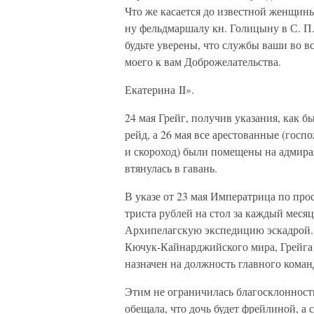
Что же касается до известной женщины 
ну фельдмаршалу кн. Голицыну в С. П.б
будьте уверены, что службы ваши во в
моего к вам Доброжелательства.
Екатерина II».
24 мая Грейг, получив указания, как 
рейд, а 26 мая все арестованные (госп
и скороход) были помещены на адмирал
втянулась в гавань.
В указе от 23 мая Императрица по про
триста рублей на стол за каждый меся
Архипелагскую экспедицию эскадрой. 
Кючук-Кайнарджийского мира, Грейга 
назначен на должность главного коман
Этим не ограничилась благосклонность
обещала, что дочь будет фрейлиной, а 