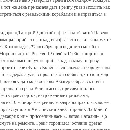
в тот же день приказала дать Грейгу указ выходить как
стретиться с ревельскими кораблями и направиться в
Исидор», «Дмитрий Донской», фрегаты «Святой Павел»
адмирал прибыл на эскадру и флаг его взвился на мачте
из Кронштадта, 27 октября присоединила корабли
ироносиц» из Ревеля. 19 ноября Грейг рапортовал
о числа благополучно прибыл к датскому острову
пройти через Зунд в Копенгаген; сначала не допустила
тер задержал уже в проливе; он сообщал, что в походе
18 ноября у датского острова Амагер собралась почти
уже прошли на рейд Копенгагена, присоединились
есть транспортов, нагруженные припасами,
нь на Эльсинорском рейде, эскадра направилась далее,
кабря вступила в Английский канал (пролив Ла-Манш)
6 декабря к ним присоединилась «Святая Наталия». До
смуте на ремонте. Грейг торопился: оставив фрегат
забрать больных моряков, сам контр-адмирал 14 января