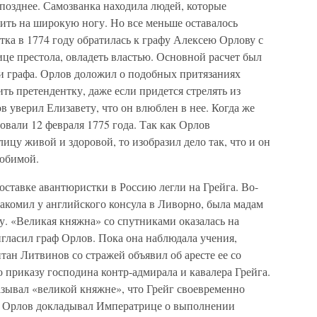
позднее. Самозванка находила людей, которые
ить на широкую ногу. Но все меньше оставалось
ка в 1774 году обратилась к графу Алексею Орлову с
це престола, овладеть властью. Основной расчет был
и графа. Орлов доложил о подобных притязаниях
ть претендентку, даже если придется стрелять из
в уверил Елизавету, что он влюблен в нее. Когда же
овали 12 февраля 1775 года. Так как Орлов
ицу живой и здоровой, то изобразил дело так, что и он
любимой.
оставке авантюристки в Россию легли на Грейга. Во-
накомил у английского консула в Ливорно, была мадам
ку. «Великая княжна» со спутниками оказалась на
игласил граф Орлов. Пока она наблюдала учения,
тан Литвинов со стражей объявил об аресте ее со
приказу господина контр-адмирала и кавалера Грейга.
азывал «великой княжне», что Грейг своевременно
аф Орлов докладывал Императрице о выполнении