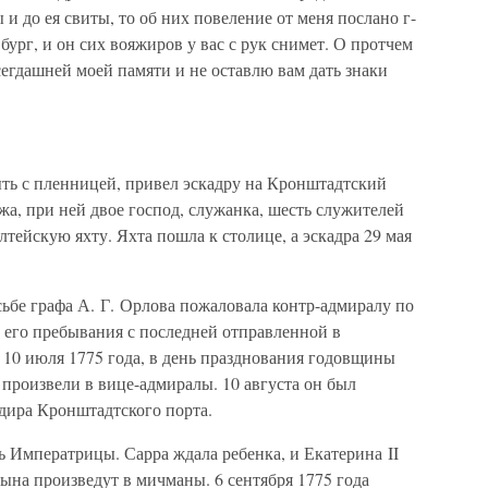
и до ея свиты, то об них повеление от меня послано г-
ург, и он сих вояжиров у вас с рук снимет. О протчем
сегдашней моей памяти и не оставлю вам дать знаки
быть с пленницей, привел эскадру на Кронштадтский
ожа, при ней двое господ, служанка, шесть служителей
тейскую яхту. Яхта пошла к столице, а эскадра 29 мая
сьбе графа А. Г. Орлова пожаловала контр-адмиралу по
ц его пребывания с последней отправленной в
10 июля 1775 года, в день празднования годовщины
произвели в вице-адмиралы. 10 августа он был
дира Кронштадтского порта.
 Императрицы. Сарра ждала ребенка, и Екатерина II
сына произведут в мичманы. 6 сентября 1775 года