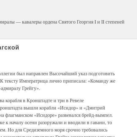
иралы — кавалеры ордена Святого Георгия I и II степеней
агской
коллегии был направлен Высочайший указ подготовить
. К тексту Императрица лично приписала: «Команду же
-адмиралу Грейгу».
два корабля в Кронштадте и три в Ревеле
 Кронштадта вышли корабли «Исидор» и «Дмитрий
 на флагманском «Исидоре» развевался брейд-вымпел.
ке к началу осени разоружали и вводили в гавани, то
м. Но для Средиземного моря срочно требовались
м окончательно утвердила Грейга командиром эскадры.