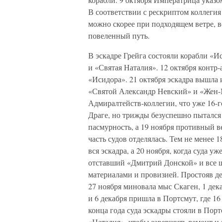
В соответствии с рескриптом коллегия 
можно скорее при подходящем ветре, в
повеленный путь.
В эскадре Грейга состояли корабли «
и «Святая Наталия». 12 октября контр-
«Исидора». 21 октября эскадра вышла 
«Святой Александр Невский» и «Жен-М
Адмиралтейств-коллегии, что уже 16-г
Драге, но трижды безуспешно пытался 
пасмурность, а 19 ноября противный ве
часть судов отделялась. Тем не менее 
вся эскадра, а 20 ноября, когда суда 
отставший «Дмитрий Донской» и все ш
материалами и провизией. Простояв де
27 ноября миновала мыс Скаген, 1 де
и 6 декабря пришла в Портсмут, где 1
конца года суда эскадры стояли в Порт
«Наталия», чтобы завершить ремонт и 