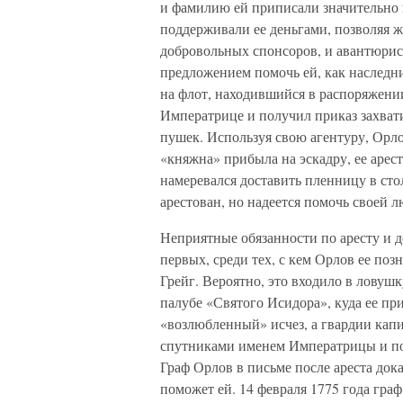
и фамилию ей приписали значительно 
поддерживали ее деньгами, позволяя ж
добровольных спонсоров, и авантюрист
предложением помочь ей, как наследни
на флот, находившийся в распоряжени
Императрице и получил приказ захвати
пушек. Используя свою агентуру, Орло
«княжна» прибыла на эскадру, ее арест
намеревался доставить пленницу в стол
арестован, но надеется помочь своей 
Неприятные обязанности по аресту и д
первых, среди тех, с кем Орлов ее поз
Грейг. Вероятно, это входило в ловуш
палубе «Святого Исидора», куда ее пр
«возлюбленный» исчез, а гвардии капи
спутниками именем Императрицы и по 
Граф Орлов в письме после ареста док
поможет ей. 14 февраля 1775 года гр