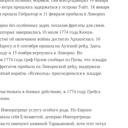
 ветра пришлось задержаться у острова Уайт. 18 января
я прошла Гибралтар и 11 февраля прибыла в Ливорно.
рно без особенных задач, посылая фрегаты для связи.
которые завершились 10 июля 1774 года Кючук-
тие об окончании войны достигло Архипелага. 10
Паросу и 6 сентября пришла на Аузский рейд. Здесь
нду и 15 ноября вернулись в Ливорно. Во
 1774 года граф Орлов сообщал из Пизы, что эскадра
 фрегатов прибыла на Ливорнский рейд, выдержала
ятый корабль «Всеволод» присоединился к эскадре,
участвовать в боевых действиях, в 1774 году Грейга
пени.
ь Императрице услугу особого рода. По Европе
зывала себя Елизаветой, дочерью Императрицы
часто именуют княжной Таракановой, хотя этот титул