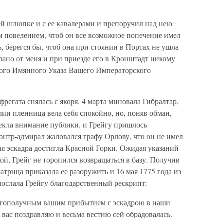
оей шлюпке и с ее кавалерами и препоручил над нею
м повелением, чтоб он все возможное попечение имел
ь, берегся бы, чтоб она при стоянии в Портах не ушла
ано от меня и при приезде его в Кронштадт никому
вого Имянного Указа Вашего Императорского
фрегата снялась с якоря, 4 марта миновала Гибралтар,
лии пленница вела себя спокойно, но, поняв обман,
лекла внимание публики, и Грейгу пришлось
онтр-адмирал жаловался графу Орлову, что он не имел
ая эскадра достигла Красной Горки. Ожидая указаний
кой, Грейг не торопился возвращаться в базу. Получив
трица приказала ее разоружить и 16 мая 1775 года из
послала Грейгу благодарственный рескрипт:
лагополучным вашим прибытием с эскадрою в наши
, вас поздравляю и весьма вестию сей обрадовалась.