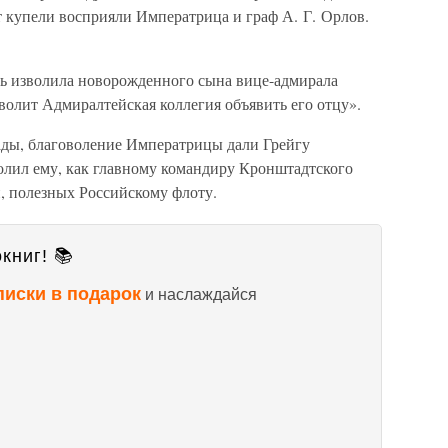
т купели восприяли Императрица и граф А. Г. Орлов.
ь изволила новорожденного сына вице-адмирала
волит Адмиралтейская коллегия объявить его отцу».
ады, благоволение Императрицы дали Грейгу
олил ему, как главному командиру Кронштадтского
, полезных Российскому флоту.
книг! 📚
писки в подарок
и наслаждайся