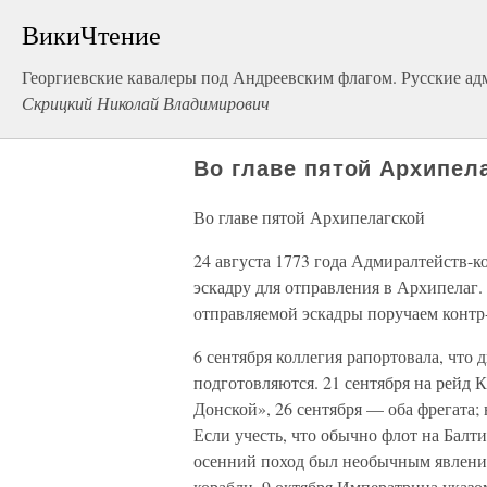
ВикиЧтение
Георгиевские кавалеры под Андреевским флагом. Русские адм
Скрицкий Николай Владимирович
Во главе пятой Архипел
Во главе пятой Архипелагской
24 августа 1773 года Адмиралтейств-
эскадру для отправления в Архипелаг
отправляемой эскадры поручаем контр
6 сентября коллегия рапортовала, что 
подготовляются. 21 сентября на рейд
Донской», 26 сентября — оба фрегата;
Если учесть, что обычно флот на Балти
осенний поход был необычным явление
корабли. 9 октября Императрица указо