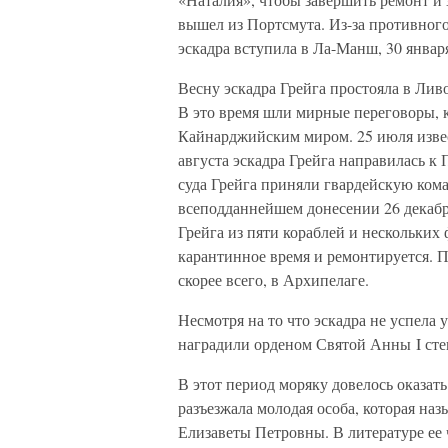
вышел из Портсмута. Из-за противного
эскадра вступила в Ла-Манш, 30 январ
Весну эскадра Грейга простояла в Ливо
В это время шли мирные переговоры, 
Кайнарджийским миром. 25 июля извес
августа эскадра Грейга направилась к 
суда Грейга приняли гвардейскую кома
всеподданнейшем донесении 26 декабря
Грейга из пяти кораблей и нескольких
карантинное время и ремонтируется. П
скорее всего, в Архипелаге.
Несмотря на то что эскадра не успела 
наградили орденом Святой Анны I сте
В этот период моряку довелось оказат
разъезжала молодая особа, которая на
Елизаветы Петровны. В литературе ее 