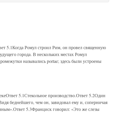
вет 5.1Когда Ромул строил Рим, он провел священную
будущего города. В нескольких местах Ромул
ромежутки назывались portae; здесь были устроены
векеОтвет 5.1Стекольное производство.Ответ 5.2Один
идя беднейшего, чем он, завидовал ему и, соперничая
енным».Ответ 5.3Франциск говорил: «Это же слезы