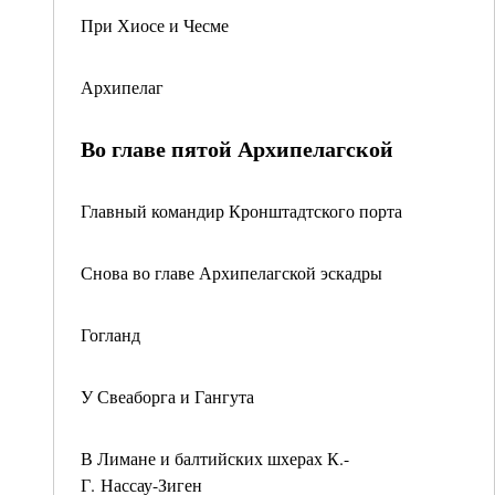
При Хиосе и Чесме
Архипелаг
Во главе пятой Архипелагской
Главный командир Кронштадтского порта
Снова во главе Архипелагской эскадры
Гогланд
У Свеаборга и Гангута
В Лимане и балтийских шхерах К.-
Г. Нассау-Зиген