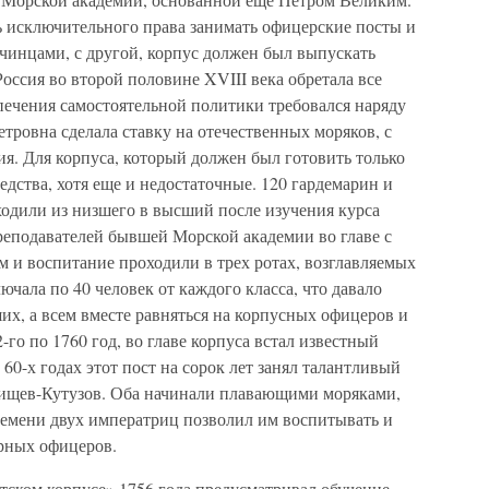
ь исключительного права занимать офицерские посты и
очинцами, с другой, корпус должен был выпускать
оссия во второй половине XVIII века обретала все
печения самостоятельной политики требовался наряду
етровна сделала ставку на отечественных моряков, с
ия. Для корпуса, который должен был готовить только
дства, хотя еще и недостаточные. 120 гардемарин и
еходили из низшего в высший после изучения курса
реподавателей бывшей Морской академии во главе с
 и воспитание проходили в трех ротах, возглавляемых
чала по 40 человек от каждого класса, что давало
х, а всем вместе равняться на корпусных офицеров и
-го по 1760 год, во главе корпуса встал известный
 60-х годах этот пост на сорок лет занял талантливый
нищев-Кутузов. Оба начинали плавающими моряками,
емени двух императриц позволил им воспитывать и
рных офицеров.
тском корпусе» 1756 года предусматривал обучение