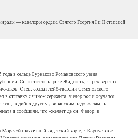
иралы — кавалеры ордена Святого Георгия I и II степеней
 года в сельце Бурнаково Романовского уезда
ернии. Село стояло на реке Жидгость, в трех верстах
 мужиков. Отец, солдат лейб-гвардии Семеновского
 в отставку с чином сержанта. Федор рос и обучался
ивезли, подобно другим дворянским недорослям, на
ената и сообщили, что «желает-де он, Федор, в
в Морской шляхетный кадетский корпус. Корпус этот
из Морской академии, основанной еще Петром Великим.