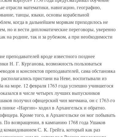
ые отрасли математики, навигацию, географию,
вание, танцы, языки, основы корабельной
облем, когда в дальнейшем морякам приходилось не
оем, но и вести дипломатические переговоры, уверенно
как на родине, так и за рубежом, а при необходимости
ние преподавателей вроде известного позднее
ики Н. Г. Курганова, возможность пользоваться
еводов и конспектов преподавателей, сама обстановка
и располагались пристани на Неве, воспитывали из
ба на море. 12 февраля 1763 года успешно учившегося
 оказался в числе четырех лучших выпускников
Ушаков получил офицерский чин мичмана, он с 1763-го
а пинке «Наргин» ходил в Архангельск и обратно.
офицера. Кроме того, в Архангельске он мог побывать
а. По возвращении, в кампанию 1768 года Ушаков
д командованием С. К. Грейга, который как раз
вооружение, чем то, которым в России продолжали