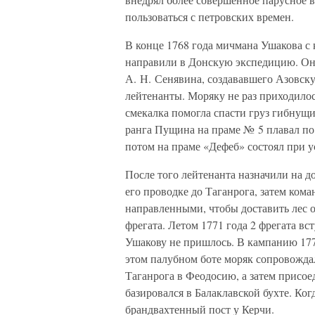
пользоваться с петровских времен.
В конце 1768 года мичмана Ушакова с 
направили в Донскую экспедицию. Он 
А. Н. Сенявина, создававшего Азовск
лейтенанты. Моряку не раз приходило
смекалка помогла спасти груз гибнущи
ранга Пущина на праме № 5 плавал по
потом на праме «Дефеб» состоял при 
После того лейтенанта назначили на 
его проводке до Таганрога, затем ком
направленными, чтобы доставить лес 
фрегата. Летом 1771 года 2 фрегата в
Ушакову не пришлось. В кампанию 177
этом палубном боте моряк сопровожда
Таганрога в Феодосию, а затем присо
базировался в Балаклавской бухте. Ког
брандвахтенный пост у Керчи.