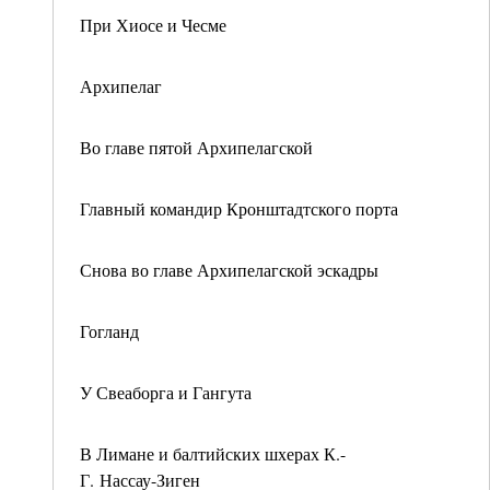
При Хиосе и Чесме
Архипелаг
Во главе пятой Архипелагской
Главный командир Кронштадтского порта
Снова во главе Архипелагской эскадры
Гогланд
У Свеаборга и Гангута
В Лимане и балтийских шхерах К.-
Г. Нассау-Зиген