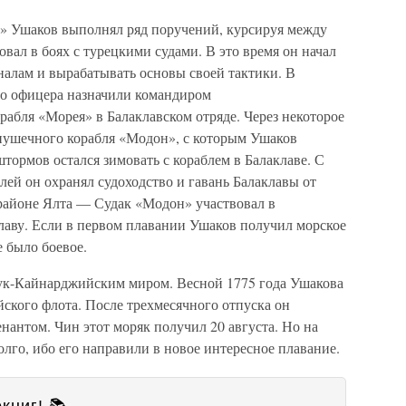
р» Ушаков выполнял ряд поручений, курсируя между
вал в боях с турецкими судами. В это время он начал
алам и вырабатывать основы своей тактики. В
го офицера назначили командиром
абля «Морея» в Балаклавском отряде. Через некоторое
пушечного корабля «Модон», с которым Ушаков
штормов остался зимовать с кораблем в Балаклаве. С
блей он охранял судоходство и гавань Балаклавы от
районе Ялта — Судак «Модон» участвовал в
клаву. Если в первом плавании Ушаков получил морское
 было боевое.
ук-Кайнарджийским миром. Весной 1775 года Ушакова
ского флота. После трехмесячного отпуска он
нантом. Чин этот моряк получил 20 августа. Но на
го, ибо его направили в новое интересное плавание.