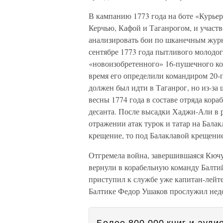
В кампанию 1773 года на боте «Курье
Керчью, Кафой и Таганрогом, и участво
анализировать бои по шканечным журн
сентябре 1773 года пытливого молодо
«новоизобретенного» 16-пушечного кор
время его определили командиром 20-
должен был идти в Таганрог, но из-за 
весны 1774 года в составе отряда кора
десанта. После высадки Хаджи-Али в 
отражении атак турок и татар на Бала
крещение, то под Балаклавой крещение
Отгремела война, завершившаяся Кюч
вернули в корабельную команду Балтий
приступил к службе уже капитан-лейте
Балтике Федор Ушаков прослужил недол