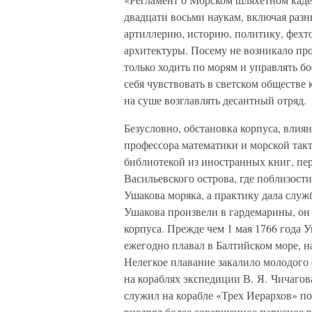
двадцати восьми наукам, включая разн
артиллерию, историю, политику, фехто
архитектуры. Посему не возникало пр
только ходить по морям и управлять б
себя чувствовать в светском обществе 
на суше возглавлять десантный отряд.
Безусловно, обстановка корпуса, влия
профессора математики и морской такт
библиотекой из иностранных книг, пер
Васильевского острова, где поблизост
Ушакова моряка, а практику дала служ
Ушакова произвели в гардемарины, он
корпуса. Прежде чем 1 мая 1766 года 
ежегодно плавал в Балтийском море, н
Нелегкое плавание закалило молодого 
на кораблях экспедиции В. Я. Чичагов
служил на корабле «Трех Иерархов» по
внедрял более совершенное парусное 