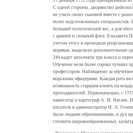
С одной стороны, дворянство добилос
не учить своих сыновей вместе с разн
более подготовленных специалистов. Р
больший политический вес, а для обес
с армией и сильный флот. Елизавета П
учетом этого и проходила реорганизац
моряков, выделили дополнительные сре
240 кадет заполняли три класса и пер
Обучение вели более сорока лучших п
профессором. Наблюдение за обучением
морскими офицерами. Каждая рота вклю
возможность старшим влиять на младши
преподавателей. Первоначально, с 1752
навигатор и картограф А. И. Нагаев. В
писатель и администратор И. Л. Голе
были людьми образованными, и дух вр
готовить широкообразованных, культу
«Регламент о Морском шляхетном каде