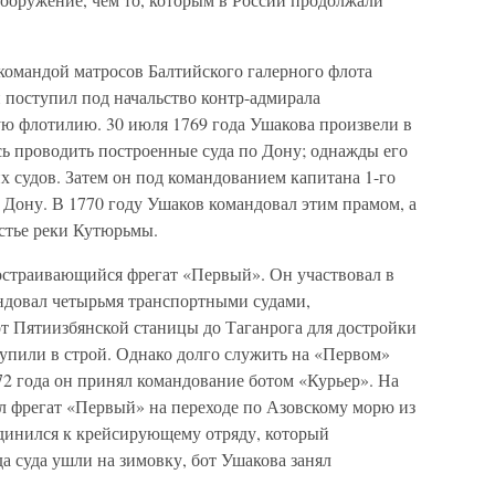
командой матросов Балтийского галерного флота
поступил под начальство контр-адмирала
ую флотилию. 30 июля 1769 года Ушакова произвели в
сь проводить построенные суда по Дону; однажды его
х судов. Затем он под командованием капитана 1-го
 Дону. В 1770 году Ушаков командовал этим прамом, а
устье реки Кутюрьмы.
достраивающийся фрегат «Первый». Он участвовал в
андовал четырьмя транспортными судами,
от Пятиизбянской станицы до Таганрога для достройки
ступили в строй. Однако долго служить на «Первом»
2 года он принял командование ботом «Курьер». На
л фрегат «Первый» на переходе по Азовскому морю из
единился к крейсирующему отряду, который
да суда ушли на зимовку, бот Ушакова занял