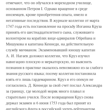
отмечают, что он обучался в мореходном училище,
основанном Петром I. Однако вращение в среде
иноземцев, кроме приобретения опыта, имело и
негативные последствия. В журнале коллегии от марта
1747 года есть постановление на просьбу Иоганна Круза
принять его шестнадцатилетнего сына, служившего
волонтером на кораблях вице-адмиралов Обрейана и
Мишукова и капитана Кеннеди, на действительную
службу мичманом. Экзаменовавший юношу капитан
А. И. Нагаев доложил коллегии, что Круз изучил
навигацию плоскую и меркаторскую, но выяснить
познания в практике оказалось невозможно из-за слабого
знания русского языка; посему коллегия постановила
взять его лишь гардемарином. Круз и его опекун не
согласились. Д. Кеннеди за свой счет послал Александра
за границу, где молодой моряк много плавал и
старательно учился. После возвращения Круз снова
держал экзамен и 6 июня 1753 года был принят из
английского флота в российский унтер-лейтенантом.