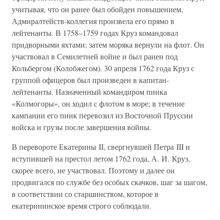
учитывая, что он ранее был обойден повышением,
Адмиралтейств-коллегия произвела его прямо в
лейтенанты. В 1758–1759 годах Круз командовал
придворными яхтами; затем моряка вернули на флот. Он
участвовал в Семилетней войне и был ранен под
Кольбергом (Колобжегом). 30 апреля 1762 года Круз с
группой офицеров был произведен в капитан-
лейтенанты. Назначенный командиром пинка
«Колмогоры», он ходил с флотом в море; в течение
кампании его пинк перевозил из Восточной Пруссии
войска и грузы после завершения войны.
В перевороте Екатерины II, свергнувшей Петра III и
вступившей на престол летом 1762 года, А. И. Круз,
скорее всего, не участвовал. Поэтому и далее он
продвигался по службе без особых скачков, шаг за шагом,
в соответствии со старшинством, которое в
екатерининское время строго соблюдали.