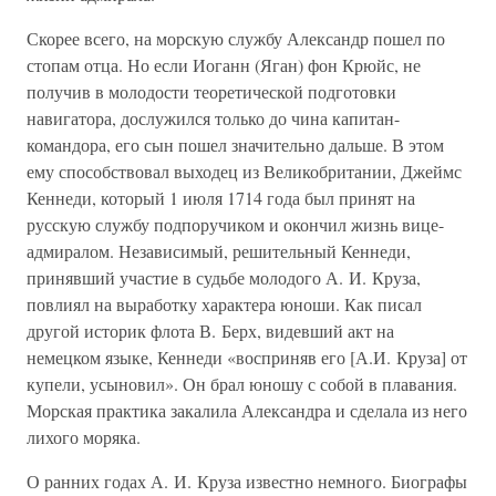
Скорее всего, на морскую службу Александр пошел по
стопам отца. Но если Иоганн (Яган) фон Крюйс, не
получив в молодости теоретической подготовки
навигатора, дослужился только до чина капитан-
командора, его сын пошел значительно дальше. В этом
ему способствовал выходец из Великобритании, Джеймс
Кеннеди, который 1 июля 1714 года был принят на
русскую службу подпоручиком и окончил жизнь вице-
адмиралом. Независимый, решительный Кеннеди,
принявший участие в судьбе молодого А. И. Круза,
повлиял на выработку характера юноши. Как писал
другой историк флота В. Берх, видевший акт на
немецком языке, Кеннеди «восприняв его [А.И. Круза] от
купели, усыновил». Он брал юношу с собой в плавания.
Морская практика закалила Александра и сделала из него
лихого моряка.
О ранних годах А. И. Круза известно немного. Биографы