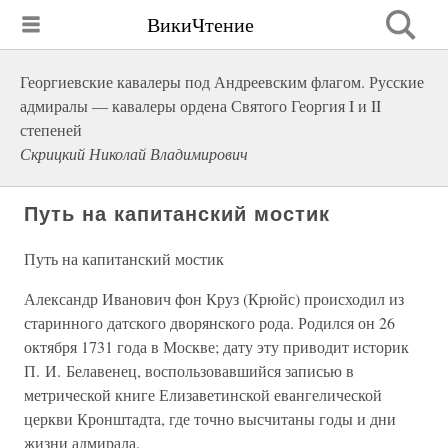
ВикиЧтение
Георгиевские кавалеры под Андреевским флагом. Русские
адмиралы — кавалеры ордена Святого Георгия I и II
степеней
Скрицкий Николай Владимирович
Путь на капитанский мостик
Путь на капитанский мостик
Александр Иванович фон Круз (Крюйс) происходил из
старинного датского дворянского рода. Родился он 26
октября 1731 года в Москве; дату эту приводит историк
П. И. Белавенец, воспользовавшийся записью в
метрической книге Елизаветинской евангелической
церкви Кронштадта, где точно высчитаны годы и дни
жизни адмирала.