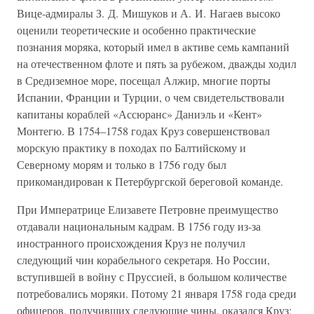
Вице-адмиралы З. Д. Мишуков и А. И. Нагаев высоко
оценили теоретические и особенно практические
познания моряка, который имел в активе семь кампаний
на отечественном флоте и пять за рубежом, дважды ходил
в Средиземное море, посещал Алжир, многие порты
Испании, Франции и Турции, о чем свидетельствовали
капитаны кораблей «Ассюранс» Даниэль и «Кент»
Монтегю. В 1754–1758 годах Круз совершенствовал
морскую практику в походах по Балтийскому и
Северному морям и только в 1756 году был
прикомандирован к Петербургской береговой команде.
При Императрице Елизавете Петровне преимущество
отдавали национальным кадрам. В 1756 году из-за
иностранного происхождения Круз не получил
следующий чин корабельного секретаря. Но России,
вступившей в войну с Пруссией, в большом количестве
потребовались моряки. Потому 21 января 1758 года среди
офицеров, получивших следующие чины, оказался Круз;