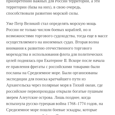
приобретению важных для России территорий, а эти
территории (базы на них), в свою очередь,
способствовали развитию морской силы.
Уже Петр Великий стал определять морскую мощь
России не только числом боевых кораблей, но и
возможностями торгового судоходства, тогда еще в массе
осуществляемого на иноземных судах. Вторая волна
внимания к развитию отечественного торгового
мореходства и использования флота для политических
целей поднялась при Екатерине II. Вскоре после начала
ее правления фрегаты с российскими товарами были
посланы на Средиземное море. Были организованы
экспедиции для поиска кратчайшего пути из
Архангельска через полярные моря в Тихий океан, где
российские первопроходцы открыли богатые пушным
зверем Алеутские острова. Лишь позднее, когда
вспыхнула русско-турецкая война 1768–1774 годов, на
Средиземное море пошли боевые эскадры, которые