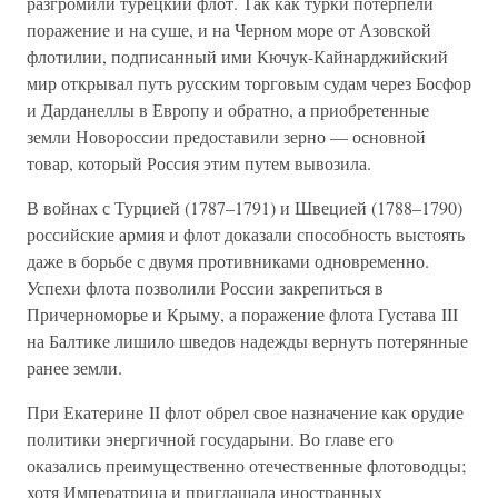
разгромили турецкий флот. Так как турки потерпели
поражение и на суше, и на Черном море от Азовской
флотилии, подписанный ими Кючук-Кайнарджийский
мир открывал путь русским торговым судам через Босфор
и Дарданеллы в Европу и обратно, а приобретенные
земли Новороссии предоставили зерно — основной
товар, который Россия этим путем вывозила.
В войнах с Турцией (1787–1791) и Швецией (1788–1790)
российские армия и флот доказали способность выстоять
даже в борьбе с двумя противниками одновременно.
Успехи флота позволили России закрепиться в
Причерноморье и Крыму, а поражение флота Густава III
на Балтике лишило шведов надежды вернуть потерянные
ранее земли.
При Екатерине II флот обрел свое назначение как орудие
политики энергичной государыни. Во главе его
оказались преимущественно отечественные флотоводцы;
хотя Императрица и приглашала иностранных