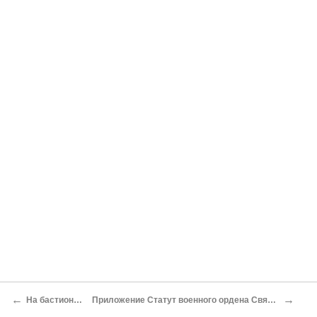
←
→
На бастионах Севастополя
Приложение Статут военного ордена Святаго Великомученика и Победоносца Георгия