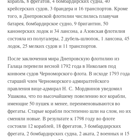
корабль, 8 фрегатов, 4 бомбардирских судна, 40
крейсерских судов, 3 брандера и 16 транспортов. Кроме
того, в Днепровской флотилии числились плавучая
батарея, бомбардирское судно, 9 бригантин, 50
канонерских лодок и 34 лансона, а Азовская флотилия
состояла из полугалеры, 2 дубель-шлюпок, 1 лансона, 45
лодок, 25 мелких судов и 11 транспортов.
После заключения мира Днепровскую флотилию из
Галаца перевели весной 1792 года в Николаев под
конвоем судов Черноморского флота. В исходе 1793 года
старший член Черноморского адмиралтейского
правления вице-адмирал Н. С. Мордвинов уведомил
Ушакова, что по высочайшему повелению все корабли,
имеющие 50 пушек и менее, переименовываются во
фрегаты. Старые корабли постепенно шли на слом, но их
сменяли новые. В результате к 1798 году во флоте
состояли 12 кораблей, 18 фрегатов, 3 бомбардирских
фрегата, 2 бомбардирских судна, 2 аката, 2 военных и 15