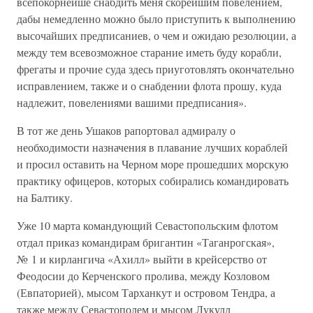
всепокорнейше снабдить меня скорейшим повелением,
дабы немедленно можно было приступить к выполнению
высочайших предписаниев, о чем и ожидаю резолюции, а
между тем всевозможное старание иметь буду корабли,
фрегаты и прочие суда здесь приуготовлять окончательно
исправлением, также и о снабдении флота прошу, куда
надлежит, повелениями вашими предписания».
В тот же день Ушаков рапортовал адмиралу о
необходимости назначения в плавание лучших кораблей
и просил оставить на Черном море прошедших морскую
практику офицеров, которых собирались командировать
на Балтику.
Уже 10 марта командующий Севастопольским флотом
отдал приказ командирам бригантин «Таганрогская»,
№ 1 и кирлангича «Ахилл» выйти в крейсерство от
Феодосии до Керченского пролива, между Козловом
(Евпаторией), мысом Тарханкут и островом Тендра, а
также между Севастополем и мысом Лукулл