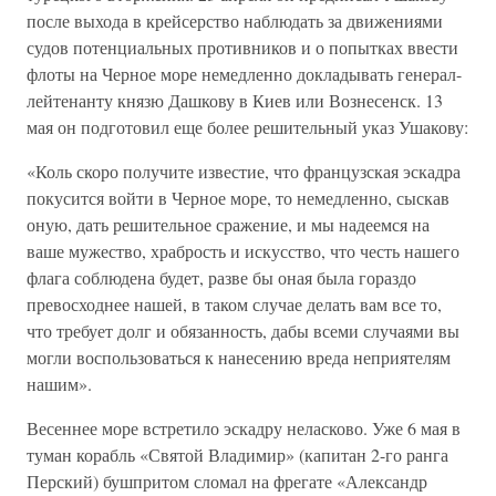
после выхода в крейсерство наблюдать за движениями
судов потенциальных противников и о попытках ввести
флоты на Черное море немедленно докладывать генерал-
лейтенанту князю Дашкову в Киев или Вознесенск. 13
мая он подготовил еще более решительный указ Ушакову:
«Коль скоро получите известие, что французская эскадра
покусится войти в Черное море, то немедленно, сыскав
оную, дать решительное сражение, и мы надеемся на
ваше мужество, храбрость и искусство, что честь нашего
флага соблюдена будет, разве бы оная была гораздо
превосходнее нашей, в таком случае делать вам все то,
что требует долг и обязанность, дабы всеми случаями вы
могли воспользоваться к нанесению вреда неприятелям
нашим».
Весеннее море встретило эскадру неласково. Уже 6 мая в
туман корабль «Святой Владимир» (капитан 2-го ранга
Перский) бушпритом сломал на фрегате «Александр