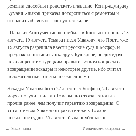
ремонта способны продолжать плавание. Контр-адмиралу
Кумани Ушаков приказал поторопиться с ремонтом и
отправить «Святую Троицу» к эскадре.
«Панагия Апотуменгана» прибыла в Константинополь 18
августа. 19 августа Томара писал Ушакову, что Порта уже
16 августа разрешила ввести русские суда в Босфор, и
предложил поставить эскадру у Буюкдере, не дожидаясь,
пока он решит с турецким правительством вопросы о
возвращении эскадры и некоторые другие, ибо считал
положительные ответы несомненными.
Эскадра Ушакова была 22 августа у Босфора; 24 августа
моряк получил письмо Томары, но отказался идти в
пролив ранее, чем получит гарантию возвращения. С
этим ответом Ушаков отправил вновь к Томаре
посыльное судно. 25 августа была опубликована
декларация турецкого правительства, в том числе о
←
→
Ушак-паша
Ионические острова
беспрепятственном проходе проливов. Теперь эскадра