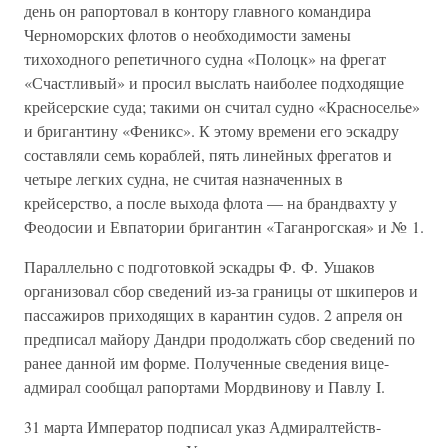
день он рапортовал в контору главного командира
Черноморских флотов о необходимости замены
тихоходного репетичного судна «Полоцк» на фрегат
«Счастливый» и просил выслать наиболее подходящие
крейсерские суда; такими он считал судно «Красноселье»
и бригантину «Феникс». К этому времени его эскадру
составляли семь кораблей, пять линейных фрегатов и
четыре легких судна, не считая назначенных в
крейсерство, а после выхода флота — на брандвахту у
Феодосии и Евпатории бригантин «Таганрогская» и № 1.
Параллельно с подготовкой эскадры Ф. Ф. Ушаков
организовал сбор сведений из-за границы от шкиперов и
пассажиров приходящих в карантин судов. 2 апреля он
предписал майору Дандри продолжать сбор сведений по
ранее данной им форме. Полученные сведения вице-
адмирал сообщал рапортами Мордвинову и Павлу I.
31 марта Император подписал указ Адмиралтейств-