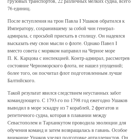
грузовых транспортов, 22 различных мелких судна, всего
76 единиц.
После вступления на трон Павла I Ушаков обратился к
Императору, сохранившему за собой чин генерал-
адмирала, с просьбой приехать в столицу. Он надеялся
высказать ему свои мысли о флоте. Однако Павел I
вместо совета с моряком направил на Черное море
П. К. Карцова с инспекцией. Контр-адмирал, рассмотрев
состояние Черноморского флота, не нашел упущений;
более того, он посчитал флот подготовленным лучше
Балтийского.
Такой результат явился следствием неустанных забот
командующего. С 1793-го по 1798 год ежегодно Ушаков
выводил в море эскадру из 7 кораблей, 2 фрегатов и
репетичного судна, которая в плавании между
Севастополем и Тарханкутом проводила эволюции для
обучения команд и затем возвращалась в гавань. Особое
внимание Ушаков уделял подготовке артиллеристов. Он