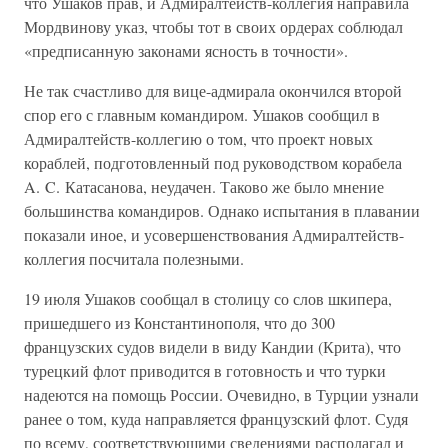
что Ушаков прав, и Адмиралтейств-коллегия направила
Мордвинову указ, чтобы тот в своих ордерах соблюдал
«предписанную законами ясность в точности».
Не так счастливо для вице-адмирала окончился второй
спор его с главным командиром. Ушаков сообщил в
Адмиралтейств-коллегию о том, что проект новых
кораблей, подготовленный под руководством корабела
A. C. Катасанова, неудачен. Таково же было мнение
большинства командиров. Однако испытания в плавании
показали иное, и усовершенствования Адмиралтейств-
коллегия посчитала полезными.
19 июля Ушаков сообщал в столицу со слов шкипера,
пришедшего из Константинополя, что до 300
французских судов видели в виду Кандии (Крита), что
турецкий флот приводится в готовность и что турки
надеются на помощь России. Очевидно, в Турции узнали
ранее о том, куда направляется французский флот. Судя
по всему, соответствующими сведениями располагал и