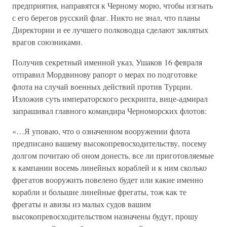
предприятия, направятся к Черному морю, чтобы изгнать
с его берегов русский флаг. Никто не знал, что планы
Директории и ее лучшего полководца сделают заклятых
врагов союзниками.
Получив секретный именной указ, Ушаков 16 февраля
отправил Мордвинову рапорт о мерах по подготовке
флота на случай военных действий против Турции.
Изложив суть императорского рескрипта, вице-адмирал
запрашивал главного командира Черноморских флотов:
«…Я уповаю, что о означенном вооружении флота
предписано вашему высокопревосходительству, посему
долгом почитаю об оном донесть, все ли приготовляемые
к кампании восемь линейных кораблей и к ним сколько
фрегатов вооружить повелено будет или какие именно
корабли и большие линейные фрегаты, тож как те
фрегаты и авизы из малых судов вашим
высокопревосходительством назначены будут, прошу