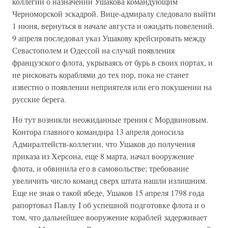
коллегии о назначении Ушакова командующим
Черноморской эскадрой. Вице-адмиралу следовало выйти
1 июня, вернуться в начале августа и ожидать повелений.
9 апреля последовал указ Ушакову крейсировать между
Севастополем и Одессой на случай появления
французского флота, укрываясь от бурь в своих портах, и
не рисковать кораблями до тех пор, пока не станет
известно о появлении неприятеля или его покушении на
русские берега.
Но тут возникли неожиданные трения с Мордвиновым.
Контора главного командира 13 апреля доносила
Адмиралтейств-коллегии, что Ушаков до получения
приказа из Херсона, еще 8 марта, начал вооружение
флота, и обвинила его в самовольстве; требование
увеличить число команд сверх штата нашли излишним.
Еще не зная о такой ябеде, Ушаков 15 апреля 1798 года
рапортовал Павлу I об успешной подготовке флота и о
том, что дальнейшее вооружение кораблей задерживает