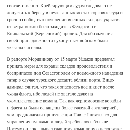
соответственно. Крейсирующим судам следовало не
допускать к берегу в неуказанных местах торговые суда и
срочно сообщать о появлении военных сил; для укрытия
от ветра можно было заходить в Феодосию и
Еникальский (Керченский) пролив. Для обозначения
своей принадлежности сухопутным войскам были
указаны сигналы.
В рапорте Мордвинову от 15 марта Ушаков предлагал
принять меры для охраны складов продовольствия и
боеприпасов под Севастополем от возможного нападения
татар в случае турецкого десанта вблизи порта. Вице-
адмирал считал, что такая опасность возникнет после
ухода флота, ибо людей не хватало даже на
укомплектование команд. Так как черноморские корабли
и фрегаты были оснащены более тяжелой артиллерией,
чем предполагали принятые при Павле I штаты, то для
управления пушками и людей требовалось больше.
Посему он докладывал главному командиру о недостатке