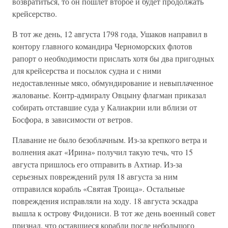
возвратиться, то он пошлет второе и будет продолжать
крейсерство.
В тот же день, 12 августа 1798 года, Ушаков направил в
контору главного командира Черноморских флотов
рапорт о необходимости прислать хотя бы два пригодных
для крейсерства и посылок судна и с ними
недоставленные мясо, обмундирование и невыплаченное
жалованье. Контр-адмиралу Овцыну флагман приказал
собирать отставшие суда у Калиакрии или вблизи от
Босфора, в зависимости от ветров.
Плавание не было безоблачным. Из-за крепкого ветра и
волнения акат «Ирина» получил такую течь, что 15
августа пришлось его отправить в Ахтиар. Из-за
серьезных повреждений руля 18 августа за ним
отправился корабль «Святая Троица». Остальные
повреждения исправляли на ходу. 18 августа эскадра
вышла к острову Фидониси. В тот же день военный совет
признал, что оставшиеся корабли после небольшого