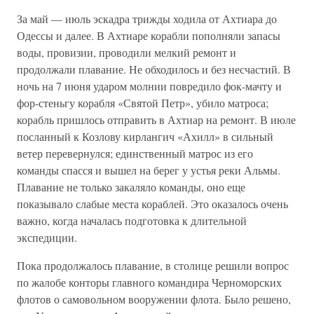
За май — июль эскадра трижды ходила от Ахтиара до
Одессы и далее. В Ахтиаре корабли пополняли запасы
воды, провизии, проводили мелкий ремонт и
продолжали плавание. Не обходилось и без несчастий. В
ночь на 7 июня ударом молнии повредило фок-мачту и
фор-стеньгу корабля «Святой Петр», убило матроса;
корабль пришлось отправить в Ахтиар на ремонт. В июле
посланный к Козлову кирлангич «Ахилл» в сильный
ветер перевернулся; единственный матрос из его
команды спасся и вышел на берег у устья реки Альмы.
Плавание не только закаляло команды, оно еще
показывало слабые места кораблей. Это оказалось очень
важно, когда началась подготовка к длительной
экспедиции.
Пока продолжалось плавание, в столице решили вопрос
по жалобе конторы главного командира Черноморских
флотов о самовольном вооружении флота. Было решено,