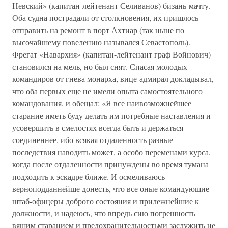
Невский» (капитан-лейтенант Селиванов) бизань-мачту.
Оба судна пострадали от столкновения, их пришлось
отправить на ремонт в порт Ахтиар (так ныне по
высочайшему повелению назывался Севастополь).
Фрегат «Навархия» (капитан-лейтенант граф Войнович)
становился на мель, но был снят. Спасая молодых
командиров от гнева монарха, вице-адмирал докладывал,
что оба первых еще не имели опыта самостоятельного
командования, и обещал: «Я все наивозможнейшее
старание иметь буду делать им потребные наставления и
усовершить в смелостях всегда быть и держаться
соединеннее, ибо всякая отдаленность разные
последствия наводить может, а особо переменами курса,
когда после отдаленности принуждены во время тумана
подходить к эскадре ближе. И осмеливаюсь
верноподданнейше донесть, что все оные командующие
штаб-офицеры доброго состояния и прилежнейшие к
должности, и надеюсь, что впредь сию погрешность
вящим старанием и предохранительностьми заслужить не