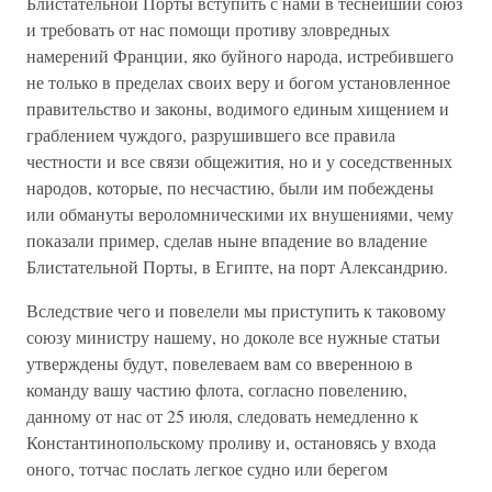
Блистательной Порты вступить с нами в теснейший союз
и требовать от нас помощи противу зловредных
намерений Франции, яко буйного народа, истребившего
не только в пределах своих веру и богом установленное
правительство и законы, водимого единым хищением и
граблением чуждого, разрушившего все правила
честности и все связи общежития, но и у соседственных
народов, которые, по несчастию, были им побеждены
или обмануты вероломническими их внушениями, чему
показали пример, сделав ныне впадение во владение
Блистательной Порты, в Египте, на порт Александрию.
Вследствие чего и повелели мы приступить к таковому
союзу министру нашему, но доколе все нужные статьи
утверждены будут, повелеваем вам со вверенною в
команду вашу частию флота, согласно повелению,
данному от нас от 25 июля, следовать немедленно к
Константинопольскому проливу и, остановясь у входа
оного, тотчас послать легкое судно или берегом