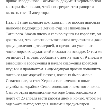
приказ Мордвинова. Возможно, документ черноморской
конторы был послан, чтобы опередить этот рапорт и
вызвать гнев Императора.
Павлу I вице-адмирал докладывал, что просил прислать
наиболее подходящие легкие суда из Николаева и
Таганрога. Указав число и калибр пушек на кораблях, он
доказывал, что численность экипажей недостаточна даже
для управления артиллерией, и предлагал увеличить
число морских служителей и солдат на эскадре. О том же
он писал 21 апреля, сообщая в ответ на указ от 9 апреля о
завершении вооружения и начале снабжения кораблей
людьми и провиантом. Вице-адмирал просил пополнить
число солдат морской пехоты, которых было мало в
Севастополе, за счет Херсона или имевшего опыт
службы на кораблях Севастопольского пехотного полка.
Сам он отдал предписание конторе Севастопольского
порта от 23 апреля вести работы днем и ночью, чтобы не
задержать выход эскадры. Флагман предусмотрел