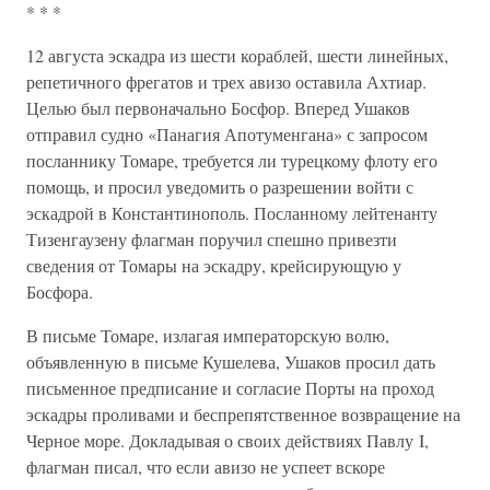
* * *
12 августа эскадра из шести кораблей, шести линейных,
репетичного фрегатов и трех авизо оставила Ахтиар.
Целью был первоначально Босфор. Вперед Ушаков
отправил судно «Панагия Апотуменгана» с запросом
посланнику Томаре, требуется ли турецкому флоту его
помощь, и просил уведомить о разрешении войти с
эскадрой в Константинополь. Посланному лейтенанту
Тизенгаузену флагман поручил спешно привезти
сведения от Томары на эскадру, крейсирующую у
Босфора.
В письме Томаре, излагая императорскую волю,
объявленную в письме Кушелева, Ушаков просил дать
письменное предписание и согласие Порты на проход
эскадры проливами и беспрепятственное возвращение на
Черное море. Докладывая о своих действиях Павлу I,
флагман писал, что если авизо не успеет вскоре