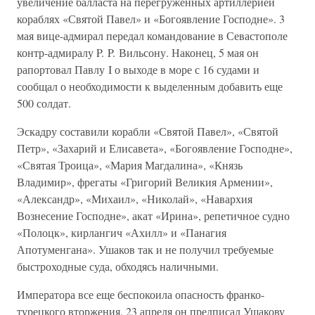
увеличение балласта на перегруженных артиллерией
кораблях «Святой Павел» и «Богоявление Господне». 3
мая вице-адмирал передал командование в Севастополе
контр-адмиралу P. P. Вильсону. Наконец, 5 мая он
рапортовал Павлу I о выходе в море с 16 судами и
сообщал о необходимости к выделенным добавить еще
500 солдат.
Эскадру составили корабли «Святой Павел», «Святой
Петр», «Захарий и Елисавета», «Богоявление Господне»,
«Святая Троица», «Мария Магдалина», «Князь
Владимир», фрегаты «Григорий Великия Армении»,
«Александр», «Михаил», «Николай», «Навархия
Вознесение Господне», акат «Ирина», репетичное судно
«Полоцк», кирлангич «Ахилл» и «Панагия
Апотуменгана». Ушаков так и не получил требуемые
быстроходные суда, обходясь наличными.
Императора все еще беспокоила опасность франко-
турецкого вторжения. 23 апреля он предписал Ушакову