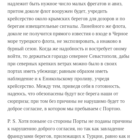
надлежит быть нужное число малых фрегатов и авиз,
притом доколе флот вооружен будет, учредить
крейсерство около крымских берегов для дозоров и по
берегам извещательные сигналы. Линейного же флота,
доколе не получится прямого известия о входе в Черное
море турецкого флота, не экспозировать, а инаково в
бурный сезон. Когда же надобность и востребует оному
войти, то держаться гораздо севернее Севастополя, дабы
при северных крепких ветрах можно было в своих
портах иметь убежище; равным образом иметь
наблюдение и к Еникольскому проливу, учредя
крейсерство. Между тем, приведя себя в готовность,
надеюсь, что обезопасены будут все берега наши от
сюрприза; при том без причины не нарушимо будет то
доброе согласие, в котором мы пребываем с Портою.
P. S. Хотя поныне со стороны Порты не поданы причины
к нарушению доброго согласия, но так как завладение
французами берегов, прилежащих к Турции, равно как и