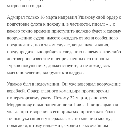
матросов и солдат.
Адмирал только 16 марта направил Ушакову свой ордер о
подготовке флота к походу и, в частности, писал: «…с
какого точно времени приступить должно будет к самому
вооружению судов, имеете ожидать от меня особенного
предписания, но в таком случае, когда, паче чаяния,
предупредительно дойдет к сведению вашему какое-либо
достоверное известие о неприязненных со стороны
турков покушениях, долженствуете, и не дожидаясь
моего повеления, вооружить эскадру».
Ушаков был в недоумении. Он уже завершал вооружение
кораблей. Ордер главного командира противоречил
императорскому указу. Потому 22 марта, рапортуя
Мордвинову о выполнении воли Павла I, вице-адмирал
указал противоречия в его приказах, просил дать более
точные указания и утверждал: «…по мнению моему,
полагаю я, к тому надлежит, сходно с высочайшим