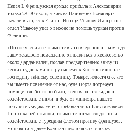
Павел I. Французская армада прибыла к Александрии
только 29–30 июля, и войска Наполеона Бонапарта
начали высадку в Египте. Но еще 25 июля Император
отдал Ушакову указ о выходе на помощь туркам против
Франции:
«По получении сего имеете вы со вверенною в команду
вашу эскадрою немедленно отправиться в крейсерство
около Дарданеллей, послав предварительно авизу из
легких судов к министру нашему в Константинополе
господину тайному советнику Томаре, известя его, что
вы имеете повеление от нас, буде Порта потребует
помощи, где бы то ни было, всею вашею эскадрою
содействовать с ними, и буде от министра нашего
получите уведомление о требовании от Блистательной
Порты вашей помощи, то имеете тотчас следовать и
содействовать с турецким флотом противу французов,
хотя бы то и далее Константинополя случилось».