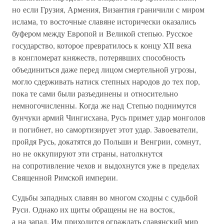
но если Грузия, Армения, Византия граничили с миром
ислама, то восточные славяне исторически оказались
буфером между Европой и Великой степью. Русское
государство, которое превратилось к концу XII века
в конгломерат княжеств, потерявших способность
объединиться даже перед лицом смертельной угрозы,
могло сдерживать натиск степных народов до тех пор,
пока те сами были разъединены и относительно
немногочисленны. Когда же над Степью поднимутся
бунчуки армий Чингисхана, Русь примет удар монголов
и погибнет, но самортизирует этот удар. Завоеватели,
пройдя Русь, докатятся до Польши и Венгрии, сомнут,
но не оккупируют эти страны, натолкнутся
на сопротивление чехов и выдохнутся уже в пределах
Священной Римской империи.
Судьбы западных славян во многом сходны с судьбой
Руси. Однако их щиты обращены не на восток,
а на запад. Им приходится ограждать славянский мир