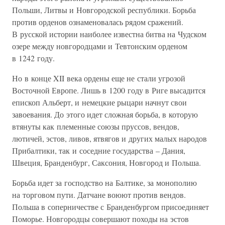
Польши, Литвы и Новгородской республики. Борьба
против орденов ознаменовалась рядом сражений.
В русской истории наиболее известна битва на Чудском
озере между новгородцами и Тевтонским орденом
в 1242 году.
Но в конце XII века ордены еще не стали угрозой
Восточной Европе. Лишь в 1200 году в Риге высадится
епископ Альберт, и немецкие рыцари начнут свои
завоевания. До этого идет сложная борьба, в которую
втянуты как племенные союзы пруссов, вендов,
лютичей, эстов, ливов, ятвягов и других малых народов
Прибалтики, так и соседние государства – Дания,
Швеция, Бранденбург, Саксония, Новгород и Польша.
Борьба идет за господство на Балтике, за монополию
на торговом пути. Датчане воюют против вендов.
Польша в соперничестве с Бранденбургом присоединяет
Поморье. Новгородцы совершают походы на эстов