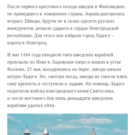
После первого крестового похода шведов в Финляндию,
не приведшего к покорению страны, борьба разгорелась
всерьез. Шведы, будучи не в силах одолеть русских
конкурентов, решили ударить в сердце Новгородской
республики. Для этого они избрали город Ладогу –
ворота в Новгород.
В мае 1164 года пятьдесят пять шведских кораблей
проплыли по Неве в Ладожское озеро и вошли в устье
Волхова. 23 мая, высадившись на берег, шведы начали
штурм Ладоги. Но, сжегши посад, шведы не смогли взять
саму крепость и отступили к ладьям. На помощь Ладоге
подоспели войска новгородского князя Святослава,
и после жестокого боя лишь двенадцати шведским
кораблям удалось уйти.