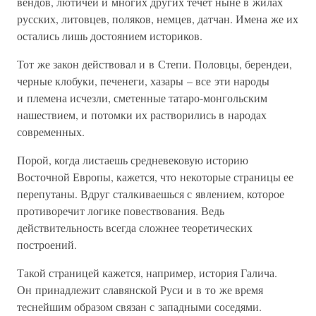
вендов, лютичей и многих других течет ныне в жилах
русских, литовцев, поляков, немцев, датчан. Имена же их
остались лишь достоянием историков.
Тот же закон действовал и в Степи. Половцы, берендеи,
черные клобуки, печенеги, хазары – все эти народы
и племена исчезли, сметенные татаро-монгольским
нашествием, и потомки их растворились в народах
современных.
Порой, когда листаешь средневековую историю
Восточной Европы, кажется, что некоторые страницы ее
перепутаны. Вдруг сталкиваешься с явлением, которое
противоречит логике повествования. Ведь
действительность всегда сложнее теоретических
построений.
Такой страницей кажется, например, история Галича.
Он принадлежит славянской Руси и в то же время
теснейшим образом связан с западными соседями.