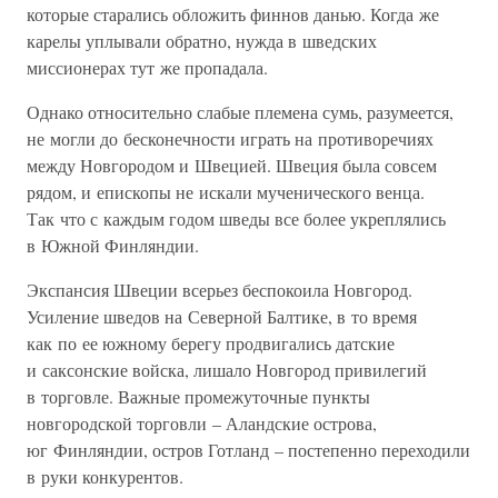
которые старались обложить финнов данью. Когда же
карелы уплывали обратно, нужда в шведских
миссионерах тут же пропадала.
Однако относительно слабые племена сумь, разумеется,
не могли до бесконечности играть на противоречиях
между Новгородом и Швецией. Швеция была совсем
рядом, и епископы не искали мученического венца.
Так что с каждым годом шведы все более укреплялись
в Южной Финляндии.
Экспансия Швеции всерьез беспокоила Новгород.
Усиление шведов на Северной Балтике, в то время
как по ее южному берегу продвигались датские
и саксонские войска, лишало Новгород привилегий
в торговле. Важные промежуточные пункты
новгородской торговли – Аландские острова,
юг Финляндии, остров Готланд – постепенно переходили
в руки конкурентов.