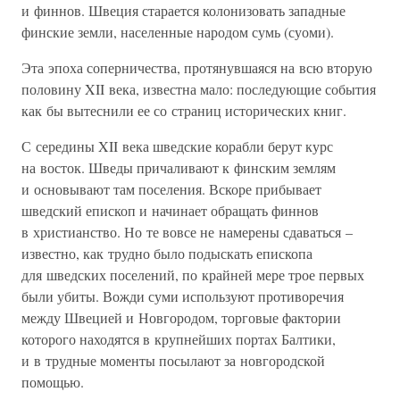
и финнов. Швеция старается колонизовать западные
финские земли, населенные народом сумь (суоми).
Эта эпоха соперничества, протянувшаяся на всю вторую
половину XII века, известна мало: последующие события
как бы вытеснили ее со страниц исторических книг.
С середины XII века шведские корабли берут курс
на восток. Шведы причаливают к финским землям
и основывают там поселения. Вскоре прибывает
шведский епископ и начинает обращать финнов
в христианство. Но те вовсе не намерены сдаваться –
известно, как трудно было подыскать епископа
для шведских поселений, по крайней мере трое первых
были убиты. Вожди суми используют противоречия
между Швецией и Новгородом, торговые фактории
которого находятся в крупнейших портах Балтики,
и в трудные моменты посылают за новгородской
помощью.