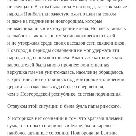
не смущало. В этом была сила Новгорода, так как малые
народы Прибалтики зачастую охотно шли на союзы
и даже на подчинение новгородцам, которые
не вмешивались в их внутренние дела. Но здесь таилась
и слабость, так как, не имея идеологических связей
и не утверждая среди своих вассалов сети священников,
Новгород в периоды ослабления не мог удержать эти
народы под своим контролем. Власть же католических
завоевателей была много прочнее: воинственная
верхушка племен уничтожалась, население обращалось
в христианство и ставилось под контроль католической
церкви – создавалась куда более совершенная,
чем в Новгородской республике, система подчинения.
Отзвуком этой ситуации и была булла папы римского.
У историков нет сомнений в том, что врагами племени
сумь, о которых говорилось в булле, были карелы –
наиболее активные союзники Новгорода на Балтике,