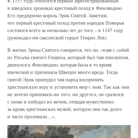
К 1157 году относится первый зарегистрированный
в шведских хрониках крестовый поход в Финляндию.
Его предпринял король Эрик Святой. Заметим,
что первый крестовый поход против народов Поморья
состоялся всего за несколько лет до того – в 1147 году
(руководил им саксонский герцог Генрих Лев).
В житии Эрика Святого говорится, что он, «взяв с собой
из Упсалы святого Генриха, который был там епископом,
двинулся в Финляндию, которая была в то время
языческой и причиняла Швеции много вреда. Тогда
святой Эрик принудил там народ воспринять
христианскую веру и установить мир с ним. Так как они
не хотели принимать ни того, ни другого, он сразился
с ними и победил их мечом, отмщая мужественно
за кровь христианских мужей, которую они так долго
и часто проливали…».