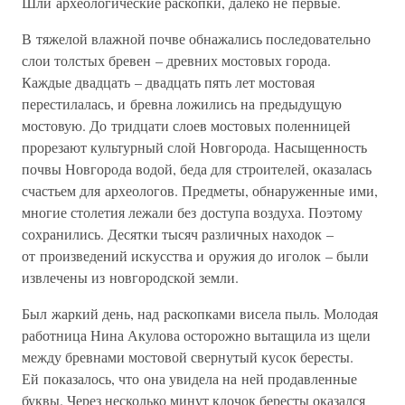
Шли археологические раскопки, далеко не первые.
В тяжелой влажной почве обнажались последовательно
слои толстых бревен – древних мостовых города.
Каждые двадцать – двадцать пять лет мостовая
перестилалась, и бревна ложились на предыдущую
мостовую. До тридцати слоев мостовых поленницей
прорезают культурный слой Новгорода. Насыщенность
почвы Новгорода водой, беда для строителей, оказалась
счастьем для археологов. Предметы, обнаруженные ими,
многие столетия лежали без доступа воздуха. Поэтому
сохранились. Десятки тысяч различных находок –
от произведений искусства и оружия до иголок – были
извлечены из новгородской земли.
Был жаркий день, над раскопками висела пыль. Молодая
работница Нина Акулова осторожно вытащила из щели
между бревнами мостовой свернутый кусок бересты.
Ей показалось, что она увидела на ней продавленные
буквы. Через несколько минут клочок бересты оказался