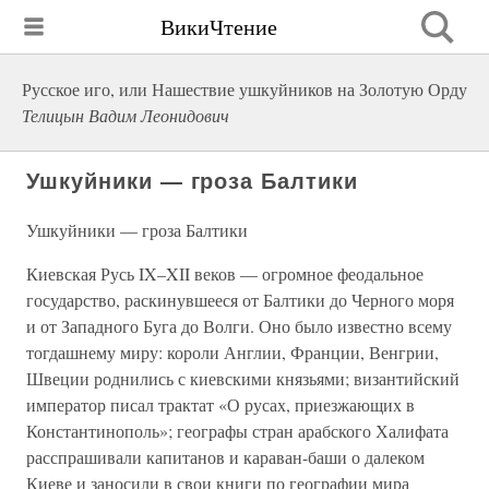
ВикиЧтение
Русское иго, или Нашествие ушкуйников на Золотую Орду
Телицын Вадим Леонидович
Ушкуйники — гроза Балтики
Ушкуйники — гроза Балтики
Киевская Русь IX–XII веков — огромное феодальное
государство, раскинувшееся от Балтики до Черного моря
и от Западного Буга до Волги. Оно было известно всему
тогдашнему миру: короли Англии, Франции, Венгрии,
Швеции роднились с киевскими князьями; византийский
император писал трактат «О русах, приезжающих в
Константинополь»; географы стран арабского Халифата
расспрашивали капитанов и караван-баши о далеком
Киеве и заносили в свои книги по географии мира