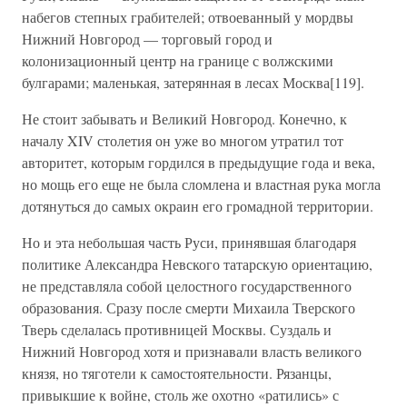
набегов степных грабителей; отвоеванный у мордвы
Нижний Новгород — торговый город и
колонизационный центр на границе с волжскими
булгарами; маленькая, затерянная в лесах Москва[119].
Не стоит забывать и Великий Новгород. Конечно, к
началу XIV столетия он уже во многом утратил тот
авторитет, которым гордился в предыдущие года и века,
но мощь его еще не была сломлена и властная рука могла
дотянуться до самых окраин его громадной территории.
Но и эта небольшая часть Руси, принявшая благодаря
политике Александра Невского татарскую ориентацию,
не представляла собой целостного государственного
образования. Сразу после смерти Михаила Тверского
Тверь сделалась противницей Москвы. Суздаль и
Нижний Новгород хотя и признавали власть великого
князя, но тяготели к самостоятельности. Рязанцы,
привыкшие к войне, столь же охотно «ратились» с