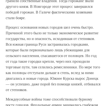
грабили собственные владения. Тогда горожане звали
другого князя. В Новгороде этот процесс завершился
победой горожан. В Галиче фактическими хозяевами
стали бояре.
Процесс основания новых городов шел очень быстро.
Причиной этого было не только экономическое развитие
государства, но и опасность, исходившая от степняков.
Вся южная граница Руси застраивалась городками,
которые были первоначально лишь убежищами для
сельского населения, спасавшегося от половцев. Но год
от года такие городки крепли, через них проходили
торговые пути, там селились ремесленники. По мере того
как половцы отступали дальше в степь, вслед за ними
двигались и новые города. Южнее Курска вырос Донецк
— он успешно, даже порой без помощи князей, отбивался
от степняков.
Междоусобные войны тоже способствовали бурному
росту городов. Феодальные армии занимались грабежом