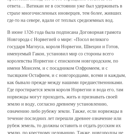
ответа… Ватикан не в состоянии уже был удерживать в
страхе многочисленных иноверцев, тем более, живших
где-то на севере, вдали от теплых средиземных вод.
В июне 1326 года была подписана Договорная грамота
Новгорода с Норвегией о мире: «Посол великого
государя Магнуса, короля Норвегии, Швеции и Готов,
именуемый Гакон, установил мир со стороны всего
королевства Норвегии с епископом новгородским, по
имени Моисеем, и с посадником Олфромеем, и с
тысяцким Остафием, и с новгородцами, всеми и каждым,
как бывало прежде между нашими предшественниками.
Где простирается земля короля Норвегии и вода его, там
норвежцы могут проходить, жить и признавать своей
землю и воду, согласно древнему установлению,
означению либо рубежу земли. Также, если норвежцы в
течение последних лет перешли древнее означение или
рубеж земель, то должны оставить и отдать русским их
землю, по крестному целованию. Также, новгородцы не