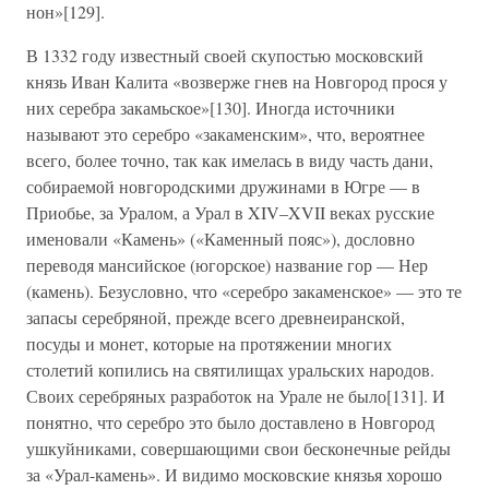
нон»[129].
В 1332 году известный своей скупостью московский
князь Иван Калита «возверже гнев на Новгород прося у
них серебра закамьское»[130]. Иногда источники
называют это серебро «закаменским», что, вероятнее
всего, более точно, так как имелась в виду часть дани,
собираемой новгородскими дружинами в Югре — в
Приобье, за Уралом, а Урал в XIV–XVII веках русские
именовали «Камень» («Каменный пояс»), дословно
переводя мансийское (югорское) название гор — Нер
(камень). Безусловно, что «серебро закаменское» — это те
запасы серебряной, прежде всего древнеиранской,
посуды и монет, которые на протяжении многих
столетий копились на святилищах уральских народов.
Своих серебряных разработок на Урале не было[131]. И
понятно, что серебро это было доставлено в Новгород
ушкуйниками, совершающими свои бесконечные рейды
за «Урал-камень». И видимо московские князья хорошо