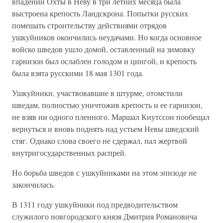
впадении Охты в Неву в три летних месяца была
выстроена крепость Ландскрона. Попытки русских
помешать строительству действиями отрядов
ушкуйников окончились неудачами. Но когда основное
войско шведов ушло домой, оставленный на зимовку
гарнизон был ослаблен голодом и цингой, и крепость
была взята русскими 18 мая 1301 года.
Ушкуйники, участвовавшие в штурме, отомстили
шведам, полностью уничтожив крепость и ее гарнизон,
не взяв ни одного пленного. Маршал Кнутссон пообещал
вернуться и вновь поднять над устьем Невы шведский
стяг. Однако слова своего не сдержал, пал жертвой
внутригосударственных распрей.
Но борьба шведов с ушкуйниками на этом эпизоде не
закончилась.
В 1311 году ушкуйники под предводительством
служилого новгородского князя Дмитрия Романовича