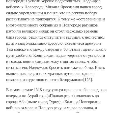
новгородцы успели хорошо подготовиться. Подойдя с
войском к Новгороду, Михаил Ярославич нашел город
сильно укрепленным и понял, что на легкую победу
рассчитывать не приходится. К тому же «остервенение и
многочисленность собранных в Новгороде ратников
изумили великого князя: он стоял несколько времени
близ города, решился отступить и вздумал, к несчастию,
идти назад ближайшею дорогою, сквозь леса дремучие.
Там войско его между озерами и болотами тщетно искало
пути удобного. Кони, люди падали мертвые от усталости
и голода; воины сдирали кожу с щитов своих, чтобы
питаться ею. Надлежало бросить или сжечь обозы. Князь
вышел, наконец, из сих мрачных пустынь с одною
пехотою, изнуренною и почти безоружною»[126].
В самом начале 1318 году ушкуи прошли в або-аландские
шхеры и по Аурай-оки («Полная река») поднялись до
города Або (ныне город Турку): «Ходища Новгородци
войною за море, в Полную реку, и много воеваша, и