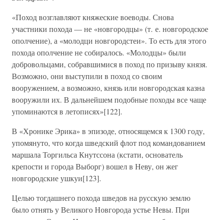
«Поход возглавляют княжеские воеводы. Снова
участники похода — не «новгородцы» (т. е. новгородское
ополчение), а «молодци новгородстеи». То есть для этого
похода ополчение не собиралось. «Молодцы» были
добровольцами, собравшимися в поход по призыву князя.
Возможно, они выступили в поход со своим
вооружением, а возможно, князь или новгородская казна
вооружили их. В дальнейшем подобные походы все чаще
упоминаются в летописях»[122].
В «Хронике Эрика» в эпизоде, относящемся к 1300 году,
упомянуто, что когда шведский флот под командованием
маршала Торгильса Кнутссона (кстати, основатель
крепости и города Выборг) вошел в Неву, он жег
новгородские ушкуи[123].
Целью тогдашнего похода шведов на русскую землю
было отнять у Великого Новгорода устье Невы. При