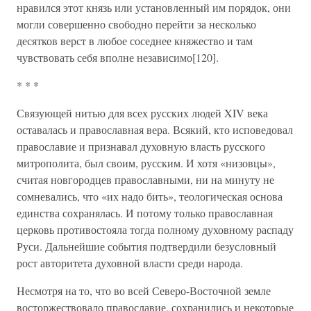
нравился этот князь или установленный им порядок, они
могли совершенно свободно перейти за несколько
десятков верст в любое соседнее княжество и там
чувствовать себя вполне независимо[120].
* * *
Связующей нитью для всех русских людей XIV века
оставалась и православная вера. Всякий, кто исповедовал
православие и признавал духовную власть русского
митрополита, был своим, русским. И хотя «низовцы»,
считая новгородцев православными, ни на минуту не
сомневались, что «их надо бить», теологическая основа
единства сохранялась. И потому только православная
церковь противостояла тогда полному духовному распаду
Руси. Дальнейшие события подтвердили безусловный
рост авторитета духовной власти среди народа.
Несмотря на то, что во всей Северо-Восточной земле
восторжествовало православие, сохранились и некоторые