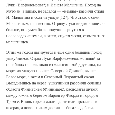
Луки (Варфоломеева?) и Игната Малыгина. Поход на
Мурман, видимо, не задался — «немцы» разбили отряд
И. Малыгина и сожгли ушкуи[127]. Что стало с сами
Малыгиным, неизвестно. Отряду Луки видимо повезло
больше, он сумел благополучно вернуться в
новгородские земли, а затем, спустя месяц, отомстить за
малыгинцев.
Этим же годом датируется и еще один большой поход
ушкуйников. Отряд Луки Варфоломеева, мстящий за
погибших повольников из малыгинской дружины, на
морских ушкуях прошел Северной Двиной, вышел в
Белое море, а затем в Северный Ледовитый океан.
Высадившись на берег, ушкуйники разорили селения
области Финмарнен (Финнмарк), располагавшуюся
между южным берегом Варангер-Фьорда и городом
Тромсе. Вновь горели жилища, жители прятались в
шхерах, а повольникам досталась богатая добыча.