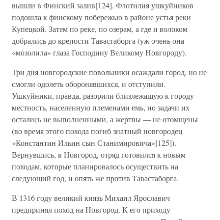
вышли в Финский залив[124]. Флотилия ушкуйников
подошла к финскому побережью в районе устья реки
Купецкой. Затем по реке, по озерам, а где и волоком
добрались до крепости Тавастаборга (уж очень она
«мозолила» глаза Господину Великому Новгороду).
Три дня новгородские повольники осаждали город, но не
смогли одолеть оборонявшихся, и отступили.
Ушкуйники, правда, разорили близлежащую к городу
местность, населенную племенами емь, но задачи их
остались не выполненными, а жертвы — не отомщены
(во время этого похода погиб знатный новгородец
«Константин Ильин сын Станимировича»[125]).
Вернувшись, в Новгород, отряд готовился к новым
походам, которые планировалось осуществить на
следующий год, и опять же против Тавастаборга.
В 1316 году великий князь Михаил Ярославич
предпринял поход на Новгород. К его приходу