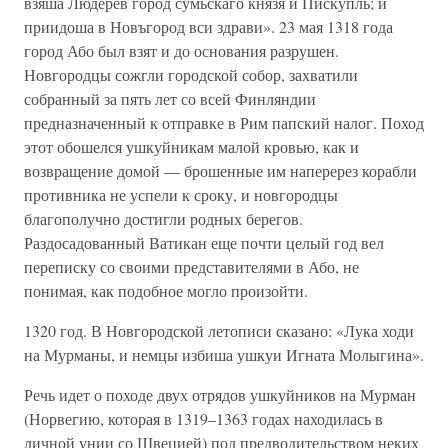
взяша Людерев город сумьскаго князя и Пискупль; и
приидоша в Новъгород вси здрави». 23 мая 1318 года
город Або был взят и до основания разрушен.
Новгородцы сожгли городской собор, захватили
собранный за пять лет со всей Финляндии
предназначенный к отправке в Рим папский налог. Поход
этот обошелся ушкуйникам малой кровью, как и
возвращение домой — брошенные им наперерез корабли
противника не успели к сроку, и новгородцы
благополучно достигли родных берегов.
Раздосадованный Ватикан еще почти целый год вел
переписку со своими представителями в Або, не
понимая, как подобное могло произойти.
1320 год. В Новгородской летописи сказано: «Лука ходи
на Мурманы, и немцы избиша ушкуи Игната Молыгина».
Речь идет о походе двух отрядов ушкуйников на Мурман
(Норвегию, которая в 1319–1363 годах находилась в
личной унии со Швецией) под предводительством неких