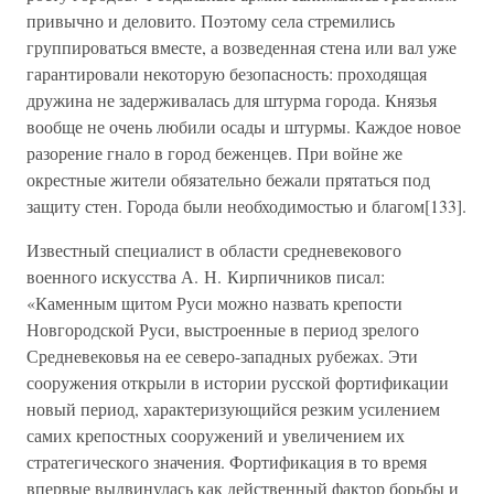
привычно и деловито. Поэтому села стремились
группироваться вместе, а возведенная стена или вал уже
гарантировали некоторую безопасность: проходящая
дружина не задерживалась для штурма города. Князья
вообще не очень любили осады и штурмы. Каждое новое
разорение гнало в город беженцев. При войне же
окрестные жители обязательно бежали прятаться под
защиту стен. Города были необходимостью и благом[133].
Известный специалист в области средневекового
военного искусства А. Н. Кирпичников писал:
«Каменным щитом Руси можно назвать крепости
Новгородской Руси, выстроенные в период зрелого
Средневековья на ее северо-западных рубежах. Эти
сооружения открыли в истории русской фортификации
новый период, характеризующийся резким усилением
самих крепостных сооружений и увеличением их
стратегического значения. Фортификация в то время
впервые выдвинулась как действенный фактор борьбы и