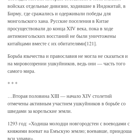
войсках отдельные дивизии, ходившие в Индокитай, в
Бирму, где сражались и одерживали победы для
монгольского хана. Русские поселения в Китае
просуществовали до конца XIV века, пока в ходе
антимонгольских восстаний не были уничтожены
китайцами вместе с их обитателями[121].
Борьба язычества и православия не могла не сказаться и
на мировоззрении ушкуйников, ведь они — часть того
самого мира.
* * *
…Вторая половина XIII — начало XIV столетий
отмечены активным участием ушкуйников в борьбе со
шведами за корельские земли.
1293 год: «Ходиша молодци новгородстеи с воеводами с
княжими воеват на Емъскую землю; воевавше, приидоша
вси здрави».