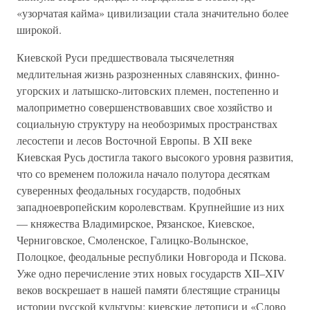
«узорчатая кайма» цивилизации стала значительно более
широкой.
Киевской Руси предшествовала тысячелетняя
медлительная жизнь разрозненных славянских, финно-
угорских и латышско-литовских племен, постепенно и
малоприметно совершенствовавших свое хозяйство и
социальную структуру на необозримых пространствах
лесостепи и лесов Восточной Европы. В XII веке
Киевская Русь достигла такого высокого уровня развития,
что со временем положила начало полутора десяткам
суверенных феодальных государств, подобных
западноевропейским королевствам. Крупнейшие из них
— княжества Владимирское, Рязанское, Киевское,
Черниговское, Смоленское, Галицко-Волынское,
Полоцкое, феодальные республики Новгорода и Пскова.
Уже одно перечисление этих новых государств XII–XIV
веков воскрешает в нашей памяти блестящие страницы
истории русской культуры: киевские летописи и «Слово