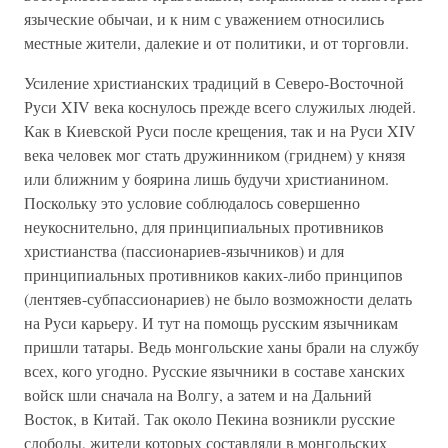
языческие обычаи, и к ним с уважением относились
местные жители, далекие и от политики, и от торговли.
Усиление христианских традиций в Северо-Восточной
Руси XIV века коснулось прежде всего служилых людей.
Как в Киевской Руси после крещения, так и на Руси XIV
века человек мог стать дружинником (гриднем) у князя
или ближним у боярина лишь будучи христианином.
Поскольку это условие соблюдалось совершенно
неукоснительно, для принципиальных противников
христианства (пассионариев-язычников) и для
принципиальных противников каких-либо принципов
(лентяев-субпассионариев) не было возможности делать
на Руси карьеру. И тут на помощь русским язычникам
пришли татары. Ведь монгольские ханы брали на службу
всех, кого угодно. Русские язычники в составе ханских
войск шли сначала на Волгу, а затем и на Дальний
Восток, в Китай. Так около Пекина возникли русские
слободы, жители которых составляли в монгольских