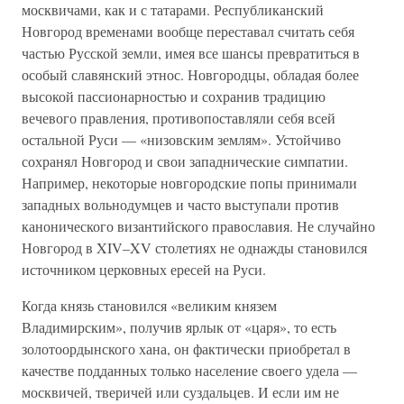
москвичами, как и с татарами. Республиканский
Новгород временами вообще переставал считать себя
частью Русской земли, имея все шансы превратиться в
особый славянский этнос. Новгородцы, обладая более
высокой пассионарностью и сохранив традицию
вечевого правления, противопоставляли себя всей
остальной Руси — «низовским землям». Устойчиво
сохранял Новгород и свои западнические симпатии.
Например, некоторые новгородские попы принимали
западных вольнодумцев и часто выступали против
канонического византийского православия. Не случайно
Новгород в XIV–XV столетиях не однажды становился
источником церковных ересей на Руси.
Когда князь становился «великим князем
Владимирским», получив ярлык от «царя», то есть
золотоордынского хана, он фактически приобретал в
качестве подданных только население своего удела —
москвичей, тверичей или суздальцев. И если им не