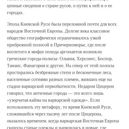
ценные сведения о стране русов, о путях к ней и о ее
городах.
Эпоха Киевской Руси была переломной почти для всех
народов Восточной Европы. Долгие века классовое
общество географически ограничивалось узкой
прибрежной полосой в Причерноморье, где после
воспетого в мифах похода аргонавтов возникли
греческие города-полисы: Ольвия, Херсонес, Боспор,
Танаис, Фанагория и другие. На север от этой полосы
простирались безбрежные степи и бесконечные леса,
населенные сотнями разных племен, живших еще на
стадии варварской первобытности. Недаром Цицерон
говорил, что античные города — это всего лишь
«узорчатая кайма на варварской одежде». Если
использовать эту метафору, то время Киевской Руси,
сложившейся через тысячу лет после Цицерона,
оказалось временем, когда варварская Восточная Европа
скинула старые одежды и нарядилась в новые, где