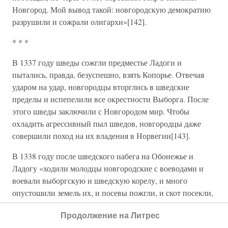
Новгород. Мой вывод такой: новгородскую демократию
разрушили и сожрали олигархи»[142].
* * *
В 1337 году шведы сожгли предместье Ладоги и
пытались, правда, безуспешно, взять Копорье. Отвечая
ударом на удар, новгородцы вторглись в шведские
пределы и испепелили все окрестности Выборга. После
этого шведы заключили с Новгородом мир. Чтобы
охладить агрессивный пыл шведов, новгородцы даже
совершили поход на их владения в Норвегии[143].
В 1338 году после шведского набега на Обонежье и
Ладогу «ходили молодцы новгородские с воеводами и
воевали выборгскую и шведскую корелу, и много
опустошили земель их, и посевы пожгли, и скот посекли,
и возвратились все здоровы с полоном» («ходиша
Продолжение на Литрес
молодци новгородстеи с воеводами и воеваша