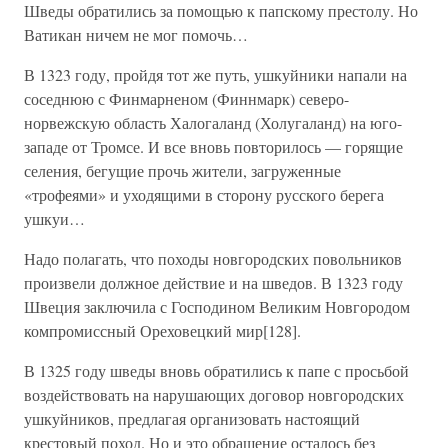
Шведы обратились за помощью к папскому престолу. Но
Ватикан ничем не мог помочь…
В 1323 году, пройдя тот же путь, ушкуйники напали на
соседнюю с Финмарненом (Финнмарк) северо-
норвежскую область Халогаланд (Холугаланд) на юго-
западе от Тромсе. И все вновь повторилось — горящие
селения, бегущие прочь жители, загруженные
«трофеями» и уходящими в сторону русского берега
ушкуи…
Надо полагать, что походы новгородских повольников
произвели должное действие и на шведов. В 1323 году
Швеция заключила с Господином Великим Новгородом
компромиссный Ореховецкий мир[128].
В 1325 году шведы вновь обратились к папе с просьбой
воздействовать на нарушающих договор новгородских
ушкуйников, предлагая организовать настоящий
крестовый поход. Но и это обращение осталось без