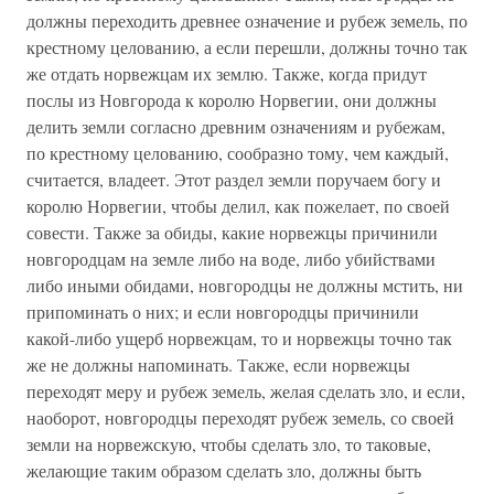
должны переходить древнее означение и рубеж земель, по
крестному целованию, а если перешли, должны точно так
же отдать норвежцам их землю. Также, когда придут
послы из Новгорода к королю Норвегии, они должны
делить земли согласно древним означениям и рубежам,
по крестному целованию, сообразно тому, чем каждый,
считается, владеет. Этот раздел земли поручаем богу и
королю Норвегии, чтобы делил, как пожелает, по своей
совести. Также за обиды, какие норвежцы причинили
новгородцам на земле либо на воде, либо убийствами
либо иными обидами, новгородцы не должны мстить, ни
припоминать о них; и если новгородцы причинили
какой-либо ущерб норвежцам, то и норвежцы точно так
же не должны напоминать. Также, если норвежцы
переходят меру и рубеж земель, желая сделать зло, и если,
наоборот, новгородцы переходят рубеж земель, со своей
земли на норвежскую, чтобы сделать зло, то таковые,
желающие таким образом сделать зло, должны быть