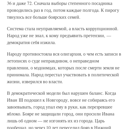
36 и даже 72. Сначала выборы степенного посадника
проводились раз в год, потом каждые полгода. К пирогу
тянулось все больше боярских семей.
Система стала неуправляемой, а власть коррупционной.
Народ уже не знал, к кому предъявить претензии, —
демократия себя изжила.
Народу противостояла вся олигархия, о чем есть записи в
летописях о суде неправдивом, о неправедном
правлении, о мздоимцах, которых после смерти земля не
принимала. Народ перестал участвовать в политической
жизни, изверился во власти.
В демократической модели был нарушен баланс. Когда
Иван III подошел к Новгороду, вовсе не собираясь его
завоевывать, город упал ему в руки, как перезревшее
яблоко. Бояре не защищали город, они просили Ивана
лишь об одном — не изгонять их из города. Царь
пообещал, но через 10 лет переселил бояр в Нижний