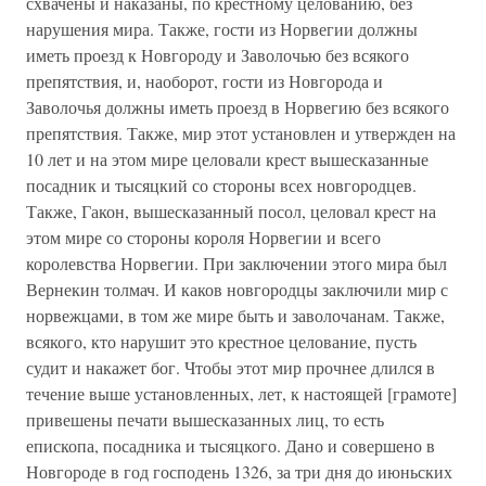
схвачены и наказаны, по крестному целованию, без
нарушения мира. Также, гости из Норвегии должны
иметь проезд к Новгороду и Заволочью без всякого
препятствия, и, наоборот, гости из Новгорода и
Заволочья должны иметь проезд в Норвегию без всякого
препятствия. Также, мир этот установлен и утвержден на
10 лет и на этом мире целовали крест вышесказанные
посадник и тысяцкий со стороны всех новгородцев.
Также, Гакон, вышесказанный посол, целовал крест на
этом мире со стороны короля Норвегии и всего
королевства Норвегии. При заключении этого мира был
Вернекин толмач. И каков новгородцы заключили мир с
норвежцами, в том же мире быть и заволочанам. Также,
всякого, кто нарушит это крестное целование, пусть
судит и накажет бог. Чтобы этот мир прочнее длился в
течение выше установленных, лет, к настоящей [грамоте]
привешены печати вышесказанных лиц, то есть
епископа, посадника и тысяцкого. Дано и совершено в
Новгороде в год господень 1326, за три дня до июньских