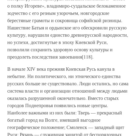
о полку Игореве», владимиро-суздальское белокаменное
зодчество с его резным узорочьем, новгородские
берестяные грамоты и сокровища софийской ризницы.
Нашествие Батыя и ордынское иго обескровили русскую
культуру, нарушили единство древнерусской народности,
но успехи, достигнутые в эпоху Киевской Руси,
позволили сохранить здоровую основу культуры и
преодолеть последствия завоевания[118].
В начале XIV века прежняя Киевская Русь канула в
небытие. Ни политического, ни этнического единства
русских больше не существовало. Люди остались, но сама
система власти и организации отношений между людьми
оказалась разрушенной окончательно. Вместо старых
городов Поднепровья появились новые центры.
Наиболее важными из них были: Тверь — прекрасный
богатый город на Волге, имевший выгодное
географическое положение; Смоленск — западный щит
Руси; Рязань — служившая защитой от беспорядочных