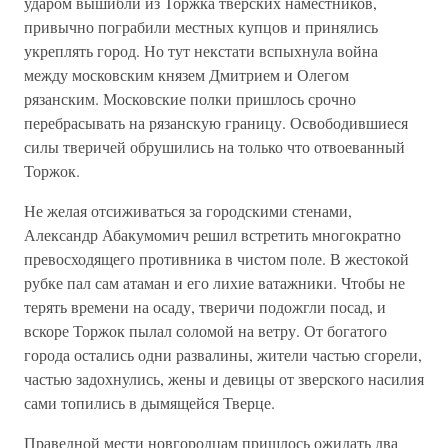
ударом вышибли из Торжка тверских наместников,
привычно пограбили местных купцов и принялись
укреплять город. Но тут некстати вспыхнула война
между московским князем Дмитрием и Олегом
рязанским. Московские полки пришлось срочно
перебрасывать на рязанскую границу. Освободившиеся
силы тверичей обрушились на только что отвоеванный
Торжок.
Не желая отсиживаться за городскими стенами,
Александр Абакумомич решил встретить многократно
превосходящего противника в чистом поле. В жестокой
рубке пал сам атаман и его лихие ватажники. Чтобы не
терять времени на осаду, тверичи подожгли посад, и
вскоре Торжок пылал соломой на ветру. От богатого
города остались одни развалины, жители частью сгорели,
частью задохнулись, жены и девицы от зверского насилия
сами топились в дымящейся Тверце.
Праведной мести новгородцам пришлось ожидать два