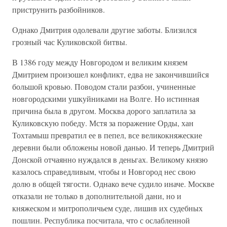
приструнить разбойников.
Однако Дмитрия одолевали другие заботы. Близился
грозный час Куликовской битвы.
В 1386 году между Новгородом и великим князем
Дмитрием произошел конфликт, едва не закончившийся
большой кровью. Поводом стали разбои, учиненные
новгородскими ушкуйниками на Волге. Но истинная
причина была в другом. Москва дорого заплатила за
Куликовскую победу. Мстя за поражение Орды, хан
Тохтамыш превратил ее в пепел, все великокняжеские
деревни были обложены новой данью. И теперь Дмитрий
Донской отчаянно нуждался в деньгах. Великому князю
казалось справедливым, чтобы и Новгород нес свою
долю в общей тягости. Однако вече судило иначе. Москве
отказали не только в дополнительной дани, но и
княжеском и митрополичьем суде, лишив их судебных
пошлин. Республика посчитала, что с ослабленной