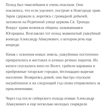
Поход был тяжелейшим и очень опасным. Они
поклялись, что если уцелеют, построят в Новгороде храм.
Зарок сдержали и, воротясь с громадной добычей,
заложили на Редятиной улице церковь Св. Троицы.
Вокруг храма возникла община, называвшаяся
Югорщина. Возглавлял тот поход знаменитый ушкуйный
воевода Александр Абакумович, о котором речь еще
впереди.
Начав с освоения новых земель, ушкуйники постепенно
превратились в жестоких и алчных речных пиратов. Их
ватаги спускались вниз по Волге, грабили караваны и
прибрежные татарские городки, беспощадно вырезая
население. Возвратясь домой, они быстро спускали
награбленное и на следующий год снова отправлялись за
приключениями.
Через год после сибирского похода атаман Александр
Абакумович и еще несколько молодых снарядили