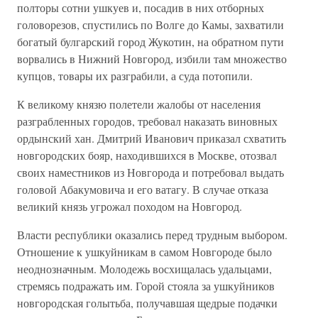
полторы сотни ушкуев и, посадив в них отборных
головорезов, спустились по Волге до Камы, захватили
богатый булгарский город Жукотин, на обратном пути
ворвались в Нижний Новгород, избили там множество
купцов, товары их разграбили, а суда потопили.
К великому князю полетели жалобы от населения
разграбленных городов, требовал наказать виновных
ордынский хан. Дмитрий Иванович приказал схватить
новгородских бояр, находившихся в Москве, отозвал
своих наместников из Новгорода и потребовал выдать
головой Абакумовича и его ватагу. В случае отказа
великий князь угрожал походом на Новгород.
Власти республики оказались перед трудным выбором.
Отношение к ушкуйникам в самом Новгороде было
неоднозначным. Молодежь восхищалась удальцами,
стремясь подражать им. Горой стояла за ушкуйников
новгородская голытьба, получавшая щедрые подачки