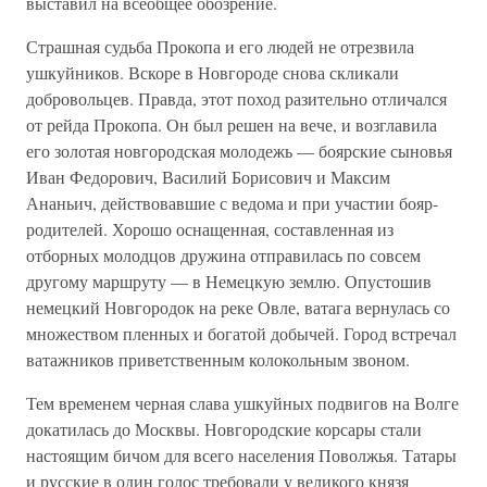
выставил на всеобщее обозрение.
Страшная судьба Прокопа и его людей не отрезвила
ушкуйников. Вскоре в Новгороде снова скликали
добровольцев. Правда, этот поход разительно отличался
от рейда Прокопа. Он был решен на вече, и возглавила
его золотая новгородская молодежь — боярские сыновья
Иван Федорович, Василий Борисович и Максим
Ананьич, действовавшие с ведома и при участии бояр-
родителей. Хорошо оснащенная, составленная из
отборных молодцов дружина отправилась по совсем
другому маршруту — в Немецкую землю. Опустошив
немецкий Новгородок на реке Овле, ватага вернулась со
множеством пленных и богатой добычей. Город встречал
ватажников приветственным колокольным звоном.
Тем временем черная слава ушкуйных подвигов на Волге
докатилась до Москвы. Новгородские корсары стали
настоящим бичом для всего населения Поволжья. Татары
и русские в один голос требовали у великого князя