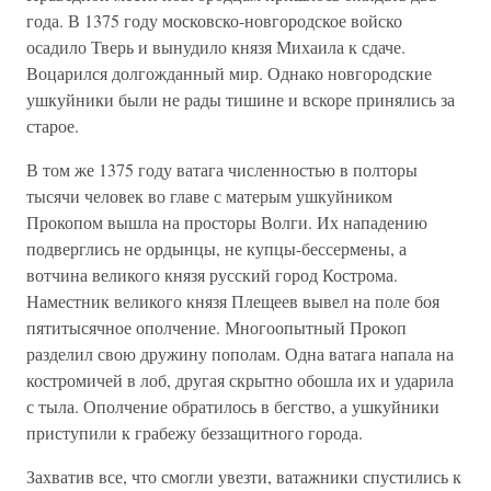
года. В 1375 году московско-новгородское войско
осадило Тверь и вынудило князя Михаила к сдаче.
Воцарился долгожданный мир. Однако новгородские
ушкуйники были не рады тишине и вскоре принялись за
старое.
В том же 1375 году ватага численностью в полторы
тысячи человек во главе с матерым ушкуйником
Прокопом вышла на просторы Волги. Их нападению
подверглись не ордынцы, не купцы-бессермены, а
вотчина великого князя русский город Кострома.
Наместник великого князя Плещеев вывел на поле боя
пятитысячное ополчение. Многоопытный Прокоп
разделил свою дружину пополам. Одна ватага напала на
костромичей в лоб, другая скрытно обошла их и ударила
с тыла. Ополчение обратилось в бегство, а ушкуйники
приступили к грабежу беззащитного города.
Захватив все, что смогли увезти, ватажники спустились к