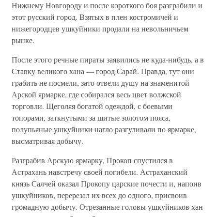
Нижнему Новгороду и после короткого боя разграбили и
этот русский город. Взятых в плен костромичей и
нижегородцев ушкуйники продали на невольничьем
рынке.
После этого речные пираты заявились не куда-нибудь, а в
Ставку великого хана — город Сарай. Правда, тут они
грабить не посмели, зато отвели душу на знаменитой
Арской ярмарке, где собирался весь цвет волжской
торговли. Щеголяя богатой одеждой, с боевыми
топорами, заткнутыми за шитые золотом пояса,
полупьяные ушкуйники нагло разгуливали по ярмарке,
высматривая добычу.
Разграбив Арскую ярмарку, Прокоп спустился в
Астрахань навстречу своей погибели. Астраханский
князь Салчей оказал Прокопу царские почести и, напоив
ушкуйников, перерезал их всех до одного, присвоив
громадную добычу. Отрезанные головы ушкуйников хан