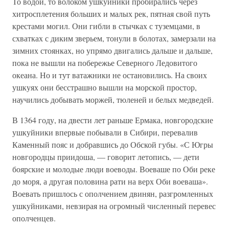
То водой, то волоком ушкуйники пробирались через
хитросплетения больших и малых рек, пятная свой путь
крестами могил. Они гибли в стычках с туземцами, в
схватках с диким зверьем, тонули в болотах, замерзали на
зимних стоянках, но упрямо двигались дальше и дальше,
пока не вышли на побережье Северного Ледовитого
океана. Но и тут ватажники не остановились. На своих
ушкуях они бесстрашно вышли на морской простор,
научились добывать моржей, тюленей и белых медведей.
В 1364 году, на двести лет раньше Ермака, новгородские
ушкуйники впервые побывали в Сибири, перевалив
Каменный пояс и добравшись до Обской губы. «С Югры
новгородцы приидоша, — говорит летопись, — дети
боярские и молодые люди воеводы. Воеваше по Оби реке
до моря, а другая половина рати на верх Оби воеваша».
Воевать пришлось с ополчением двинян, разгромленных
ушкуйниками, невзирая на огромный численный перевес
ополченцев.