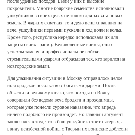
после удачных походов. Были у них и высокие
покровители. Многие боярские семейства использовали
ушкуйников в своих целях не только для захвата новых
земель. В жарких схватках, то и дело вспыхивавших на
вече, ушкуйники первыми пускали в ход ножи и колья.
Кроме того, республика нередко использовала их для
защиты своих границ. Великолепные воины, они с
успехом заменяли профессиональное войско,
стремительными ударами отбрасывая тех, кто зарился на
новгородские земли.
Для улаживания ситуации в Москву отправилось целое
новгородское посольство с богатыми дарами. Послы
объяснили великому князю, что походы на Волгу
совершили без ведома веча бродяги и проходимцы,
которые уже понесли суровое наказание, что впредь
ничего подобного не произойдет. Но главный аргумент
заключался в том, что в бою ушкуйник стоит пятерых, а
ввиду неизбежной войны с Тверыи их воинские доблести