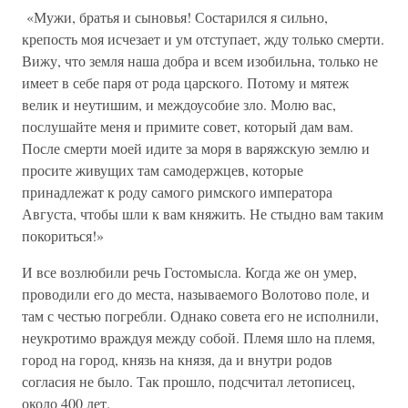
«Мужи, братья и сыновья! Состарился я сильно,
крепость моя исчезает и ум отступает, жду только смерти.
Вижу, что земля наша добра и всем изобильна, только не
имеет в себе паря от рода царского. Потому и мятеж
велик и неутишим, и междоусобие зло. Молю вас,
послушайте меня и примите совет, который дам вам.
После смерти моей идите за моря в варяжскую землю и
просите живущих там самодержцев, которые
принадлежат к роду самого римского императора
Августа, чтобы шли к вам княжить. Не стыдно вам таким
покориться!»
И все возлюбили речь Гостомысла. Когда же он умер,
проводили его до места, называемого Волотово поле, и
там с честью погребли. Однако совета его не исполнили,
неукротимо враждуя между собой. Племя шло на племя,
город на город, князь на князя, да и внутри родов
согласия не было. Так прошло, подсчитал летописец,
около 400 лет.