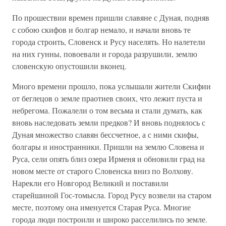
По прошествии времен пришли славяне с Дуная, подняв
с собою скифов и болгар немало, и начали вновь те
города строить, Словенск и Русу населять. Но налетели
на них гунны, повоевали и города разрушили, землю
словенскую опустошили вконец.
Много времени прошло, пока услышали жители Скифии
от беглецов о земле праотиев своих, что лежит пуста и
небрегома. Пожалели о том весьма и стали думать, как
вновь наследовать земли предков? И вновь поднялось с
Дуная множество славян бессчетное, а с ними скифы,
болгары и иностранники. Пришли на землю Словена и
Руса, сели опять близ озера Ирменя и обновили град на
новом месте от старого Словенска вниз по Волхову.
Нарекли его Новгород Великий и поставили
старейшиной Гос-томысла. Город Русу возвели на старом
месте, поэтому она именуется Старая Руса. Многие
города люди построили и широко расселились по земле.