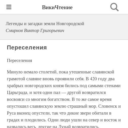
ВикиЧтение
Легенды и загадки земли Новгородской
Смирнов Виктор Григорьевич
Переселения
Переселения
Минуло немало столетий, пока утешенные славянской
грамотой славяне вновь проявили себя. В 420 году два
храбрых новгородских князя бились под самыми стенами
Царьграда, и хотя один пал — другой возвратился
восвояси со многим богатством. В то же самое время
опустошил славянскую землю страшный мор. Словенск и
Руса вконец опустели, так что дикие звери обитали в
градах и плодились. Одни люди ушли на север и восток и
назвались весь, другие на Дунай возвратились.