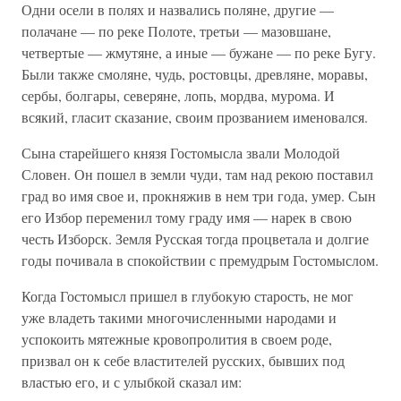
Одни осели в полях и назвались поляне, другие —
полачане — по реке Полоте, третьи — мазовшане,
четвертые — жмутяне, а иные — бужане — по реке Бугу.
Были также смоляне, чудь, ростовцы, древляне, моравы,
сербы, болгары, северяне, лопь, мордва, мурома. И
всякий, гласит сказание, своим прозванием именовался.
Сына старейшего князя Гостомысла звали Молодой
Словен. Он пошел в земли чуди, там над рекою поставил
град во имя свое и, прокняжив в нем три года, умер. Сын
его Избор переменил тому граду имя — нарек в свою
честь Изборск. Земля Русская тогда процветала и долгие
годы почивала в спокойствии с премудрым Гостомыслом.
Когда Гостомысл пришел в глубокую старость, не мог
уже владеть такими многочисленными народами и
успокоить мятежные кровопролития в своем роде,
призвал он к себе властителей русских, бывших под
властью его, и с улыбкой сказал им: