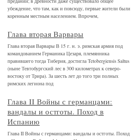
преданий; в древности даже существовало общее
убеждение, что там, как и повсюду, первые жители были
коренным местным населением. Впрочем,
Глава вторая Варвары
Глава вторая Варвары В 15 г. н. э. римская армия под
командованием Германика Цезаря, племянника
правившего тогда Тиберия, достигла Tetobergiensis Saltus
(ныне Тевтобургский лес в 300 километрах к северо-
востоку от Трира). За шесть лет до того три полных
римских легиона под
Глава II Войны с германцами:
вандалы и остготы. Поход в
Испанию
Глава II Войны с германцами: вандалы и остготы. Поход