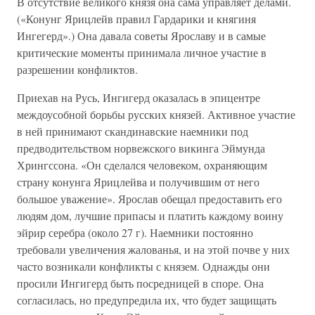
В отсутствие великого князя она сама управляет делами.
(«Конунг Ярицлейв правил Гардарики и княгиня
Ингегерд».) Она давала советы Ярославу и в самые
критические моменты принимала личное участие в
разрешении конфликтов.
Приехав на Русь, Ингигерд оказалась в эпицентре
междоусобной борьбы русских князей. Активное участие
в ней принимают скандинавские наемники под
предводительством норвежского викинга Эймунда
Хрингссона. «Он сделался человеком, охраняющим
страну конунга Ярицлейва и получившим от него
большое уважение». Ярослав обещал предоставить его
людям дом, лучшие припасы и платить каждому воину
эйрир серебра (около 27 г). Наемники постоянно
требовали увеличения жалованья, и на этой почве у них
часто возникали конфликты с князем. Однажды они
просили Ингигерд быть посредницей в споре. Она
согласилась, но предупредила их, что будет защищать