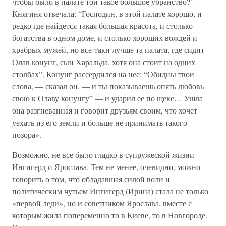
чтобы было в палате той такое большое убранство?”
Княгиня отвечала: “Господин, в этой палате хорошо, и
редко где найдется такая большая красота, и столько
богатства в одном доме, и столько хороших вождей и
храбрых мужей, но все-таки лучше та палата, где сидит
Олав конунг, сын Харальда, хотя она стоит на одних
столбах”. Конунг рассердился на нее: “Обидны твои
слова, — сказал он, — и ты показываешь опять любовь
свою к Олаву конунгу” — и ударил ее по щеке… Ушла
она разгневанная и говорит друзьям своим, что хочет
уехать из его земли и больше не принимать такого
позора».
Возможно, не все было гладко в супружеской жизни
Ингигерд и Ярослава. Тем не менее, очевидно, можно
говорить о том, что обладавшая силой воли и
политическим чутьем Ингигерд (Ирина) стала не только
«первой леди», но и советником Ярослава, вместе с
которым жила попеременно то в Киеве, то в Новгороде.