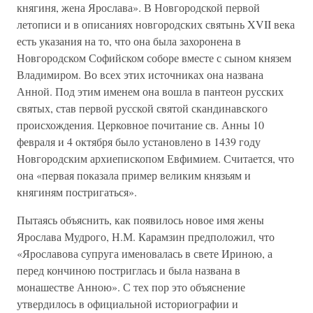
княгиня, жена Ярослава». В Новгородской первой
летописи и в описаниях новгородских святынь XVII века
есть указания на то, что она была захоронена в
Новгородском Софийском соборе вместе с сыном князем
Владимиром. Во всех этих источниках она названа
Анной. Под этим именем она вошла в пантеон русских
святых, став первой русской святой скандинавского
происхождения. Церковное почитание св. Анны 10
февраля и 4 октября было установлено в 1439 году
Новгородским архиепископом Евфимием. Считается, что
она «первая показала пример великим князьям и
княгиням постригаться».
Пытаясь объяснить, как появилось новое имя жены
Ярослава Мудрого, Н.М. Карамзин предположил, что
«Ярославова супруга именовалась в свете Ириною, а
перед кончиною постриглась и была названа в
монашестве Анною». С тех пор это объяснение
утвердилось в официальной историографии и