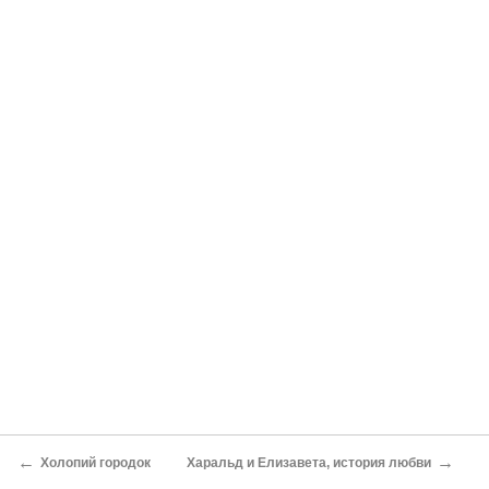
←
→
Холопий городок
Харальд и Елизавета, история любви