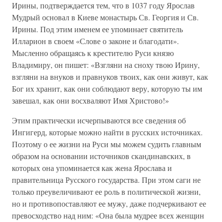
Ирины, подтверждается тем, что в 1037 году Ярослав
Мудрый основал в Киеве монастырь Св. Георгия и Св.
Ирины. Под этим именем ее упоминает святитель
Илларион в своем «Слове о законе и благодати».
Мысленно обращаясь к крестителю Руси князю
Владимиру, он пишет: «Взгляни на сноху твою Ирину,
взгляни на внуков и правнуков твоих, как они живут, как
Бог их хранит, как они соблюдают веру, которую ты им
завешал, как они восхваляют Имя Христово!»
Этим практически исчерпываются все сведения об
Ингигерд, которые можно найти в русских источниках.
Поэтому о ее жизни на Руси мы можем судить главным
образом на основании источников скандинавских, в
которых она упоминается как жена Ярослава и
правительница Русского государства. При этом саги не
только преувеличивают ее роль в политической жизни,
но и противопоставляют ее мужу, даже подчеркивают ее
превосходство над ним: «Она была мудрее всех женщин