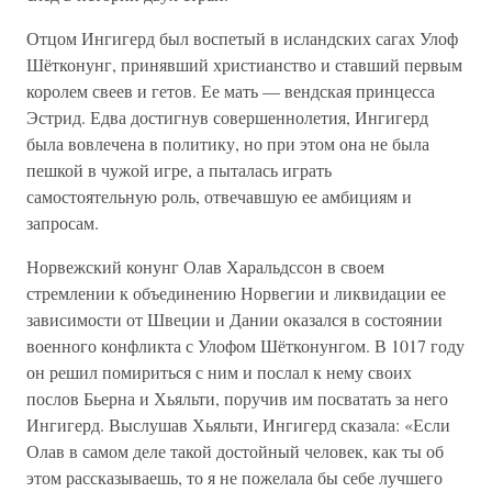
Отцом Ингигерд был воспетый в исландских сагах Улоф
Шётконунг, принявший христианство и ставший первым
королем свеев и гетов. Ее мать — вендская принцесса
Эстрид. Едва достигнув совершеннолетия, Ингигерд
была вовлечена в политику, но при этом она не была
пешкой в чужой игре, а пыталась играть
самостоятельную роль, отвечавшую ее амбициям и
запросам.
Норвежский конунг Олав Харальдссон в своем
стремлении к объединению Норвегии и ликвидации ее
зависимости от Швеции и Дании оказался в состоянии
военного конфликта с Улофом Шётконунгом. В 1017 году
он решил помириться с ним и послал к нему своих
послов Бьерна и Хьяльти, поручив им посватать за него
Ингигерд. Выслушав Хьяльти, Ингигерд сказала: «Если
Олав в самом деле такой достойный человек, как ты об
этом рассказываешь, то я не пожелала бы себе лучшего