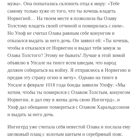
мужа». Она попыталась склонить отца к миру: «Тебе
самому только хуже от того, что ты хочешь владеть
Норвегией… На твоем месте я позволила бы Олаву
Толстому владеть своей отчиной и помирилась с ним».
Но Улоф не считал Олава равным себе конунгом и
отказался выдать за него дочь. Он заявил ей: «Ты хочешь,
чтобы я отказался от Норвегии и выдал тебя замуж за
Олава Толстого? Этому не бывать! Лучше я этой зимой
объявлю в Упсале на тинге всем шведам, что народ
должен собираться на войну. Я отправлюсь в Норвегию и
предам эту страну огню и мечу». Однако на тинге в
Упсале в феврале 1018 года бонды заявили Улофу: «Мы
хотим, чтобы ты помирился с Олавом Толстым, конунгом
Норвегии, и дал ему в жены дочь свою Ингигерд», и
Улоф дал обещание помириться с Олавом Харальдссоном
и выдать за него дочь.
Ингигерд уже считала себя невестой Олава и послала ему
шелковый плащ с золотым шитьем и серебряный пояс.