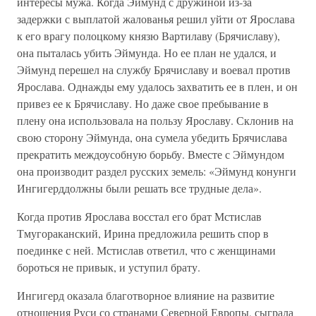
интересы мужа. Когда Эймунд с дружиной из-за
задержки с выплатой жалованья решил уйти от Ярослава
к его врагу полоцкому князю Вартилаву (Брячиславу),
она пыталась убить Эймунда. Но ее план не удался, и
Эймунд перешел на службу Брячиславу и воевал против
Ярослава. Однажды ему удалось захватить ее в плен, и он
привез ее к Брячиславу. Но даже свое пребывание в
плену она использовала на пользу Ярославу. Склонив на
свою сторону Эймунда, она сумела убедить Брячислава
прекратить междоусобную борьбу. Вместе с Эймундом
она производит раздел русских земель: «Эймунд конунги
Ингигерддолжны были решать все трудные дела».
Когда против Ярослава восстал его брат Мстислав
Тмугораканский, Ирина предложила решить спор в
поединке с ней. Мстислав ответил, что с женщинами
бороться не привык, и уступил брату.
Ингигерд оказала благотворное влияние на развитие
отношения Руси со странами Северной Европы, сыграла