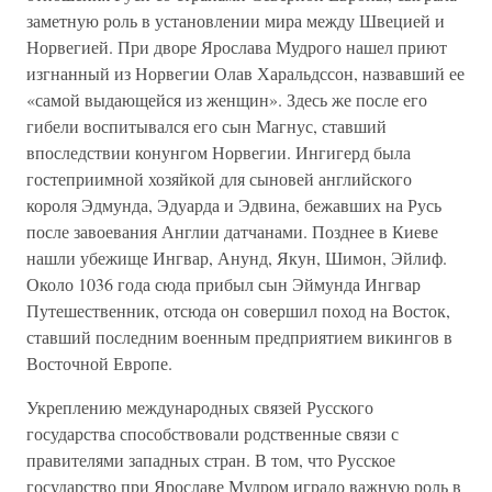
заметную роль в установлении мира между Швецией и
Норвегией. При дворе Ярослава Мудрого нашел приют
изгнанный из Норвегии Олав Харальдссон, назвавший ее
«самой выдающейся из женщин». Здесь же после его
гибели воспитывался его сын Магнус, ставший
впоследствии конунгом Норвегии. Ингигерд была
гостеприимной хозяйкой для сыновей английского
короля Эдмунда, Эдуарда и Эдвина, бежавших на Русь
после завоевания Англии датчанами. Позднее в Киеве
нашли убежище Ингвар, Анунд, Якун, Шимон, Эйлиф.
Около 1036 года сюда прибыл сын Эймунда Ингвар
Путешественник, отсюда он совершил поход на Восток,
ставший последним военным предприятием викингов в
Восточной Европе.
Укреплению международных связей Русского
государства способствовали родственные связи с
правителями западных стран. В том, что Русское
государство при Ярославе Мудром играло важную роль в