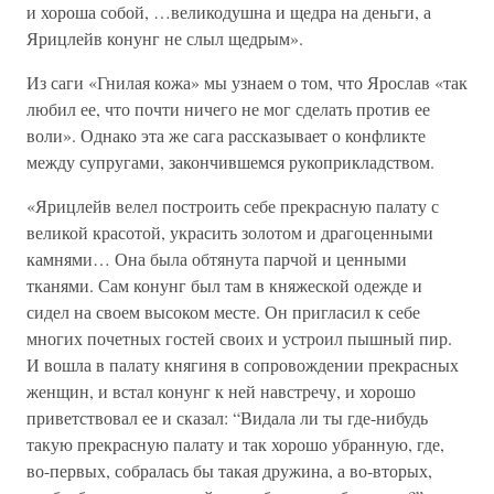
и хороша собой, …великодушна и щедра на деньги, а
Ярицлейв конунг не слыл щедрым».
Из саги «Гнилая кожа» мы узнаем о том, что Ярослав «так
любил ее, что почти ничего не мог сделать против ее
воли». Однако эта же сага рассказывает о конфликте
между супругами, закончившемся рукоприкладством.
«Ярицлейв велел построить себе прекрасную палату с
великой красотой, украсить золотом и драгоценными
камнями… Она была обтянута парчой и ценными
тканями. Сам конунг был там в княжеской одежде и
сидел на своем высоком месте. Он пригласил к себе
многих почетных гостей своих и устроил пышный пир.
И вошла в палату княгиня в сопровождении прекрасных
женщин, и встал конунг к ней навстречу, и хорошо
приветствовал ее и сказал: “Видала ли ты где-нибудь
такую прекрасную палату и так хорошо убранную, где,
во-первых, собралась бы такая дружина, а во-вторых,