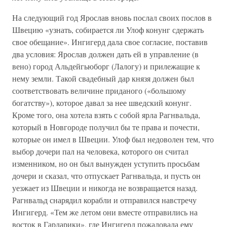
На следующий год Ярослав вновь послал своих послов в
Швецию «узнать, собирается ли Улоф конунг сдержать
свое обещание». Ингигерд дала свое согласие, поставив
два условия: Ярослав должен дать ей в управление (в
вено) город Альдейгьюборг (Лалогу) и прилежащие к
нему земли. Такой свадебный дар князя должен был
соответствовать величине приданого («большому
богатству»), которое давал за нее шведский конунг.
Кроме того, она хотела взять с собой ярла Рагнвальда,
который в Новгороде получил бы те права и почести,
которые он имел в Швеции. Улоф был недоволен тем, что
выбор дочери пал на человека, которого он считал
изменником, но он был вынужден уступить просьбам
дочери и сказал, что отпускает Рагнвальда, и пусть он
уезжает из Швеции и никогда не возвращается назад.
Рагнвальд снарядил корабли и отправился навстречу
Ингигерд. «Тем же летом они вместе отправились на
восток в Гардарики», где Ингигерд пожаловала ему