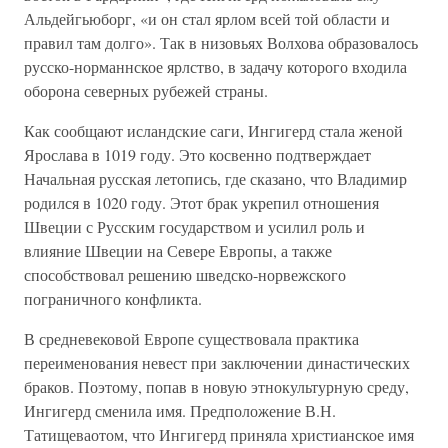
Альдейгьюборг, «и он стал ярлом всей той области и
правил там долго». Так в низовьях Волхова образовалось
русско-норманнское ярлство, в задачу которого входила
оборона северных рубежей страны.
Как сообщают исландские саги, Ингигерд стала женой
Ярослава в 1019 году. Это косвенно подтверждает
Начальная русская летопись, где сказано, что Владимир
родился в 1020 году. Этот брак укрепил отношения
Швеции с Русским государством и усилил роль и
влияние Швеции на Севере Европы, а также
способствовал решению шведско-норвежского
пограничного конфликта.
В средневековой Европе существовала практика
переименования невест при заключении династических
браков. Поэтому, попав в новую этнокультурную среду,
Ингигерд сменила имя. Предположение В.Н.
Татищеваотом, что Ингигерд приняла христианское имя