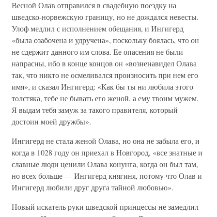
Весной Олав отправился в свадебную поездку на
шведско-норвежскую границу, но не дождался невесты.
Улоф медлил с исполнением обещания, и Ингигерд
«была озабочена и удручена», поскольку боялась, что он
не сдержит данного им слова. Ее опасения не были
напрасны, ибо в конце концов он «возненавидел Олава
так, что никто не осмеливался произносить при нем его
имя», и сказал Ингигерд: «Как бы ты ни любила этого
толстяка, тебе не бывать его женой, а ему твоим мужем.
Я выдам тебя замуж за такого правителя, который
достоин моей дружбы».
Ингигерд не стала женой Олава, но она не забыла его, и
когда в 1028 году он приехал в Новгород, «все знатные и
славные люди ценили Олава конунга, когда он был там,
но всех больше — Ингигерд княгиня, потому что Олав и
Ингигерд любили друг друга тайной любовью».
Новый искатель руки шведской принцессы не замедлил