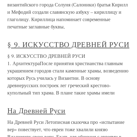
византийского города Солуня (Салоники) братья Кирилл
и Мефодий создали славянскую азбуку – кириллицу и
глаголицу. Кириллица напоминает современные
печатные заглавные буквы,
§ 9. ИСКУССТВО ДРЕВНЕЙ РУСИ
§ 9. ИСКУССТВО ДРЕВНЕЙ РУСИ
1. АрхитектураПосле принятия христианства главным
украшением городов стали каменные храмы, возведению
которых Русь училась у Византии. В основу
древнерусских построек лег греческий крестово-
куполъный тип храма. В плане такие храмы имели
На Древней Руси
На Древней Руси Летописная сказочка про «испытание
вер» повествует, что евреи тоже хвалили князю
Владимиру свою веру. Ехать для общения с евреями в