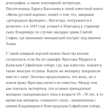
агиографии, а также популярной литературе.
Писательница Лариса Васильева в своей известной книге
«Жены русской короны» пишет о том, что, завершив
«детородную функцию», Ингигерд «погружается в
религию» и в 1045 году уезжает в Новгород к старшему
сыну Владимиру по случаю закладки храма Святой
Софии, где принимает монашеский постриг под именем
Анны.
С такой изящной версией можно было бы вполне
согласиться, если бы не саркофаг Ярослава Мудрого в
Киевском Софийском соборе, где, как известно, покоятся
также женские останки. Какую же женщину захоронили
вместе с ним? Логично предположить, что жену, но о
новом браке Ярослава ничего не известно. Между тем,
как показала экспертиза, эти останки принадлежат
женщине скандинавского типа в возрасте 45—50 лет, в то
время как женщина «северного типа», захороненная с
князем Владимиром в Новгородском Софийском соборе,