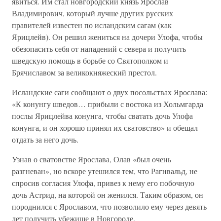
явиться. Им стал новгородский князь Ярослав
Владимирович, который лучше других русских
правителей известен по исландским сагам (как
Ярицлейв). Он решил жениться на дочери Улофа, чтобы
обезопасить себя от нападений с севера и получить
шведскую помощь в борьбе со Святополком и
Брячиславом за великокняжеский престол.
Исландские саги сообщают о двух посольствах Ярослава:
«К конунгу шведов… прибыли с востока из Хольмгарда
послы Ярицлейва конунга, чтобы сватать дочь Улофа
конунга, и он хорошо принял их сватовство» и обещал
отдать за него дочь.
Узнав о сватовстве Ярослава, Олав «был очень
разгневан», но вскоре утешился тем, что Рагнвальд, не
спросив согласия Улофа, привез к нему его побочную
дочь Астрид, на которой он женился. Таким образом, он
породнился с Ярославом, что позволило ему через девять
лет получить убежище в Новгороде.