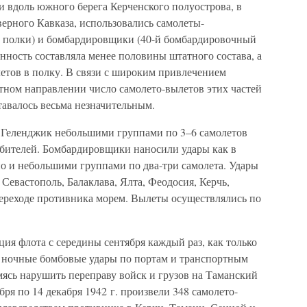
 вдоль южного берега Керченского полуострова, в
ерного Кавказа, использовались самолеты-
е полки) и бомбардировщики (40-й бомбардировочный
нность составляла менее половины штатного состава, а
етов в полку. В связи с широким привлечением
тном направлении число самолето-вылетов этих частей
тавалось весьма незначительным.
 Геленджик небольшими группами по 3–6 самолетов
бителей. Бомбардировщики наносили удары как в
но и небольшими группами по два-три самолета. Удары
Севастополь, Балаклава, Ялта, Феодосия, Керчь,
переходе противника морем. Вылеты осуществлялись по
я флота с середины сентября каждый раз, как только
и ночные бомбовые удары по портам и транспортным
мясь нарушить переправу войск и грузов на Таманский
бря по 14 декабря 1942 г. произвели 348 самолето-