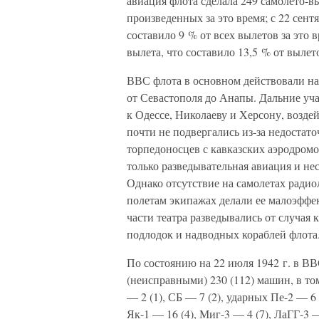
авиация флота сделала 249 самолето-вы
произведенных за это время; с 22 сент
составило 9 % от всех вылетов за это в
вылета, что составило 13,5 % от вылет
ВВС флота в основном действовали н
от Севастополя до Анапы. Дальние уч
к Одессе, Николаеву и Херсону, возде
почти не подвергались из-за недоста
торпедоносцев с кавказских аэродромо
только разведывательная авиация и не
Однако отсутствие на самолетах ради
полетам экипажах делали ее малоэффе
части театра разведывались от случая 
подлодок и надводных кораблей флота
По состоянию на 22 июля 1942 г. в В
(неисправными) 230 (112) машин, в то
— 2 (1), СБ — 7 (2), ударных Пе-2 — 6 
Як-1 — 16 (4), Миг-3 — 4 (7), ЛаГГ-3 —