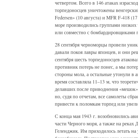
четвертом. Всего в 146 атаках израсхо
торпедоносцев уничтожены венгерский 
Federsen» (10 августа) и MFR F-418 (1
море производились группами низких т
или совместно с бомбардировщиками 
28 сентября черноморцы провели уник
давали покоя лавры японцев, и они р
сентября шесть торпедоносцев атаковал
противник потерь не понес, а мы поте
стороны мола, а остальные утонули в а
время составляла 11–13 м, что теоре
делавших после приводнения «мешок» д
но, судя по отчетам, все самолеты сбр
привести к поломкам торпед или увел
С конца мая 1943 г. возобновились а
части Черного моря, а также на реках
Геленджик. Им приходилось летать на