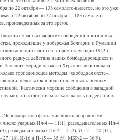
летов, что составило 2,1 % от всех вылетов,
ября по 22 октября — 138 самолето-вылетов, но это уже
ремя; с 22 октября по 22 ноября — 183 самолето-
ов, произведенных за это время.
а ближних участках морских сообщений противника —
астки, проходившие у побережья Болгарии и Румынии
йствию авиации флота во втором полугодии 1942 г.
точного радиуса действия наших бомбардировщиков и
в. Западнее меридиана мыса Херсонес действовала
сколько торпедоносцев методом «свободная охота».
олокации, недостаток в подготовленных к ночным
ктивной. Фактически морские сообщения в западной
к случаю, что отрицательно сказывалось на действиях
.
ВС Черноморского флота числилось исправными
м числе: ударных Ил-4 — 11(1), разведывательных Ил-4
(3), разведывательных Пе-2 — 1 (2), Ил-2 — 20 (11),
 27 (16), И-16 и И-15 — 35 (9), МБР-2 — 36(9).