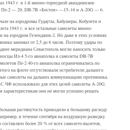
лах 1943 г. в 1-й минно-торпедной авиадивизии
, Пе-2 — 20, DB-7B «Бостон» —15–16 и A-20G — 6.
чале на аэродромы Гудауты, Бабушеры, Кобулети и
 лета 1943 г. и все остальные самолеты минно-
и на аэродром Геленджик-2. Но даже в этих условиях
ника занимал от 2,5 до 6 часов. Поэтому удары по
паднее меридиана Севастополь могли наносить только
носцы Ил-4 5-го авиаполка и самолеты DB-7B
амолетов Пе-2 40-го авиаполка ограничивались по
того на флоте отсутствовали истребители дальнего
ные самолеты на дальних коммуникациях противника.
С ЧФ использовало для этих целей самолеты A-20G.
м характеристикам они не могли успешно решать
большая растянутость приводили к большому расходу
например, в течение сентября на воздушную разведку
 составляло более 20 % от всех самолето-вылетов,