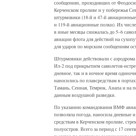
сообщениях, проходивших от Феодосии
Керченском проливе и у побережья Сев
штурмовики (18-й и 47-й авиационны
и 119-й авиационные полки). Их числе
в иные месяцы снижалась до 5–6 самол
авиации флота для действий на сухопу
для ударов по морским сообщениям ос
Штурмовики действовали с аэродрома
Ил-2 под прикрытием самолетов-истре
дневное, так и в ночное время одиноч
наносились по плавсредствам в портах 
Тамань, Сенная, Темрюк, Анапа и на 
данным воздушной разведки.
По указанию командования ВМФ авиаци
позволяла погода, наносила дневные 
средствам в Керченском проливе, стре
полуостров. Всего за период с 17 сентя