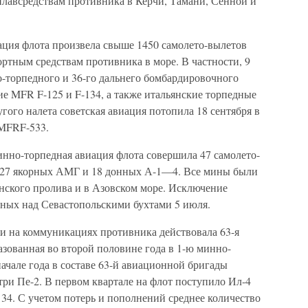
лавсредствам противника в Керчи, Тамани, Сенной и
иация флота произвела свыше 1450 самолето-вылетов
ортным средствам противника в море. В частности, 9
о-торпедного и 36-го дальнего бомбардировочного
е MFR F-125 и F-134, а также итальянские торпедные
гого налета советская авиация потопила 18 сентября в
 MFRF-533.
минно-торпедная авиация флота совершила 47 самолето-
в 27 якорных АМГ и 18 донных А-1—4. Все мины были
нского пролива и в Азовском море. Исключение
ных над Севастопольскими бухтами 5 июля.
ми на коммуникациях противника действовала 63-я
зованная во второй половине года в 1-ю минно-
чале года в составе 63-й авиационной бригады
 три Пе-2. В первом квартале на флот поступило Ил-4
34. С учетом потерь и пополнений среднее количество