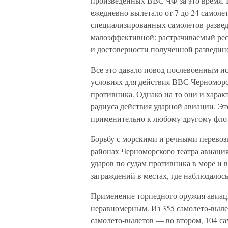
произведенных ВВС ЧФ за это время. 
ежедневно вылетало от 7 до 24 самоле
специализированных самолетов-развед
малоэффективной: растрачиваемый рес
и достоверности полученной разведи
Все это давало повод послевоенным ис
условиях для действия ВВС Черномор
противника. Однако на то они и характ
радиуса действия ударной авиации. Эт
применительно к любому другому фло
Борьбу с морскими и речными перевоз
районах Черноморского театра авиаци
ударов по судам противника в море и 
заграждений в местах, где наблюдалос
Применение торпедного оружия авиаци
неравномерным. Из 355 самолето-вылет
самолето-вылетов — во втором, 104 са