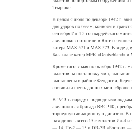
вылетов по портовым сооружениям и п
Темрюке.
В целом с июля по декабрь 1942 г. ав
для ударов по базам, конвоям и трансп
сентября Ил-4 5-го гвардейского минн
авиаполков потопили в Ялте германски
катера MAS-571 и MAS-573. В ходе дру
Балаклаве катер MFK «Deutschland» и
Кроме того, с мая по октябрь 1942 г. 
вылетов на постановку мин, выстави
выставлены в районе Феодосии, Керче
составили шесть донных мин, сброшен
В 1943 г. наряду с подводными лодка
авиационная бригада ВВС ЧФ, преобра
торпедную авиационную дивизию. В на
находилось всего 15 самолетов Ил-4 и
— 14, Пе-2 — 15 и DB-7B «Бостон» — 