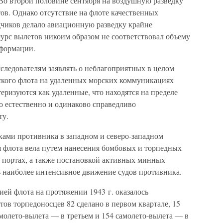
Во второй половине сентября на воздушную разведку
тов. Однако отсутствие на флоте качественных
чиков делало авиационную разведку крайне
урс вылетов никоим образом не соответствовал объему
нформации.
следователям заявлять о неблагоприятных в целом
ского флота на удаленных морских коммуникациях
еризуются как удаленные, что находятся на пределе
о естественно и одинаково справедливо
ту.
ками противника в западном и северо-западном
я флота вела путем нанесения бомбовых и торпедных
в портах, а также постановкой активных минных
ь наиболее интенсивное движение судов противника.
ей флота на протяжении 1943 г. оказалось
ов торпедоносцев 82 сделано в первом квартале, 15
молето-вылета — в третьем и 154 самолето-вылета — в