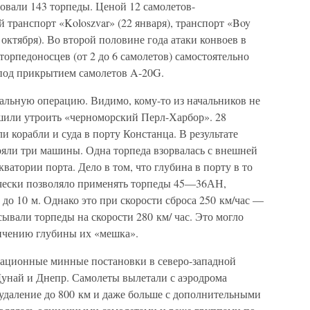
довали 143 торпеды. Ценой 12 самолетов-
транспорт «Koloszvar» (22 января), транспорт «Boy
7 октября). Во второй половине года атаки конвоев в
орпедоносцев (от 2 до 6 самолетов) самостоятельно
под прикрытием самолетов A-20G.
альную операцию. Видимо, кому-то из начальников не
ешили утроить «черноморский Перл-Харбор». 28
и корабли и суда в порту Констанца. В результате
ряли три машины. Одна торпеда взорвалась с внешней
кватории порта. Дело в том, что глубина в порту в то
тически позволяло применять торпеды 45—36АН,
о 10 м. Однако это при скорости сброса 250 км/час —
асывали торпеды на скорости 280 км/ час. Это могло
ичению глубины их «мешка».
виационные минные постановки в северо-западной
 Дунай и Днепр. Самолеты вылетали с аэродрома
 удаление до 800 км и даже больше с дополнительными