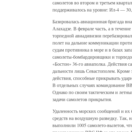
самолетов во втором и третьем кварта
поддерживалось на уровне: Ил-4 — 30
Базировалась авиационная бригада вна
Алахадзе. В феврале часть, а в течение
торпедной авиадивизии перебазировал
полет на дальние коммуникации против
судам противника в море и в базах за
самолеты-бомбардировщики и торпедо
«Бостон» 36-го авиаполка. Действия с
дальности лишь Севастополем. Кроме э
действия, способные прикрывать удар
В отдельных случаях командование ВВ
Однако по своим тактическим и летны
задачи самолетов прикрытия.
Удаленность морских сообщений и их 
средств на воздушную разведку. Так, 
выполнили 1005 самолето-вылетов, что