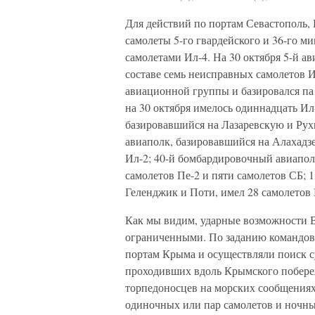
Для действий по портам Севастополь, 
самолеты 5-го гвардейского и 36-го 
самолетами Ил-4. На 30 октября 5-й а
составе семь неисправных самолетов И
авиационной группы и базировался па 
на 30 октября имелось одиннадцать Ил-
базировавшийся на Лазаревскую и Рухи
авиаполк, базировавшийся на Алахадзе
Ил-2; 40-й бомбардировочный авиаполк
самолетов Пе-2 и пяти самолетов СБ; 
Геленджик и Поти, имел 28 самолетов
Как мы видим, ударные возможности ВВ
ограниченными. По заданию командов
портам Крыма и осуществляли поиск с
проходивших вдоль Крымского побере
торпедоносцев на морских сообщениях
одиночных или пар самолетов и ночны