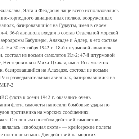
Балаклава, Ялта и Феодосия чаще всего использовались
минно-торпедного авиационных полков, вооруженных
виаполк, базировавшийся на Гудауты, имел в своем
л-4. 36-й авиаполк входил в состав Отдельной морской
аэродромы Бабушеры, Алахадзе и Адлер, в его составе
4. На 30 сентября 1942 г. 18-й штурмовой авиаполк,
, состоял из восьми самолетов Ил-2; 47-й штурмовой
, Нестеровская и Миха-Цхакая, имел 16 самолетов
, базировавшийся на Алахадзе, состоял из восьми
119-й разведывательный авиаполк, базировавшийся на
 МБР-2.
С флота к осени 1942 г. оказались очень
ания флота самолеты наносили бомбовые удары по
удов противника на морских сообщениях,
жья. Основным способом действий самолетов-
 являлась «свободная охота» — крейсерские полеты
е постановки мин. Для действий на морских