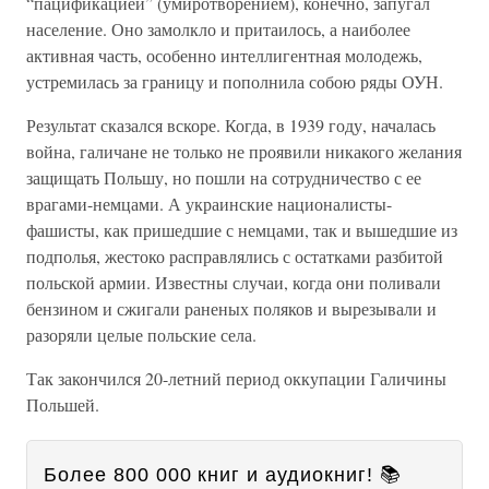
“пацификацией” (умиротворением), конечно, запугал
население. Оно замолкло и притаилось, а наиболее
активная часть, особенно интеллигентная молодежь,
устремилась за границу и пополнила собою ряды ОУН.
Результат сказался вскоре. Когда, в 1939 году, началась
война, галичане не только не проявили никакого желания
защищать Польшу, но пошли на сотрудничество с ее
врагами-немцами. А украинские националисты-
фашисты, как пришедшие с немцами, так и вышедшие из
подполья, жестоко расправлялись с остатками разбитой
польской армии. Известны случаи, когда они поливали
бензином и сжигали раненых поляков и вырезывали и
разоряли целые польские села.
Так закончился 20-летний период оккупации Галичины
Польшей.
Более 800 000 книг и аудиокниг! 📚