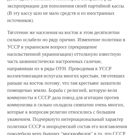
экспроприации для пополнения своей партийной кассы.
(В эту кассу шло не мало средств и из иностранных
источников).
Тяготение же населения на восток в этом десятилетии
сильно ослабело но ряду причин. Изменение политики в
УССР в украинском вопросе (прекращение
насильственной украинизации) оттолкнуло известную
часть шовинистически настроенных галичан,
направивши их в ряды ОУН. Проводимая в УССР
коллективизация испугала многих крестьян, тяготевших
раньше на восток потому, что там крестьяне захватили
помещичью землю. Борьба с религией, которую вели
коммунисты в СССР дала повод для агитации против
коммунизма и сильно охладила симпатии очень многих,
которые к вопросам религии относились с большим
уважением. Подчеркнуто интернациональный характер
политики СССР и инородческий состав его возглавления
поколебали веру бывших “москвофилов” в то, что СССР