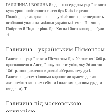
ГАЛИЧИНА І ВОЛИНЬ Як довго осередком українського
культурно-політичного життя був Київ і середнє
Подніпрівя, так довго наші i чужі літописці не звертають
особливої уваги на західньо-українські землі: Посяння,
Побужжя й Подністрівя. Для Києва і його володарів були
ті
Галичина - українським Піємонтом
Галичина - українським Піємонтом Дня 20 жовтня 1860 р.
проголошено в Австрії нову конституцію, яку 26 лютня
1861 р. «поправлено» в доволі ліберальному дусі.
Галичина, разом з іншими коронними краями дістала
автономію з власним сеймом і власним краєвим урядом
(виділом). Та в
Галичина під московською
окупацією