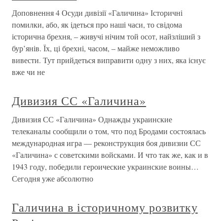
Доповнення 4 Осуди дивізії «Галичина» Історичні
помилки, або, як ідеться про наші часи, то свідома
історична брехня, – живучі нічим той осот, найзліший з
бур’янів. Їх, ці брехні, часом, – майже неможливо
вивести. Тут прийдеться виправити одну з них, яка існує
вже чи не
Дивизия СС «Галичина»
Дивизия СС «Галичина» Однажды украинские
телеканалы сообщили о том, что под Бродами состоялась
международная игра — реконструкция боя дивизии СС
«Галичина» с советскими войсками. И что так же, как и в
1943 году, победили героические украинские воины…
Сегодня уже абсолютно
Галичина в історичному розвитку