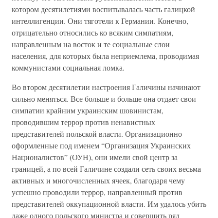
котором десятилетиями воспитывалась часть галицкой
интеллигенции. Они тяготели к Германии. Конечно,
отрицательно относились ко всяким симпатиям,
направленным на восток и те социальные слои
населения, для которых была неприемлема, проводимая
коммунистами социальная ломка.
Во втором десятилетии настроения Галичины начинают
сильно меняться. Все больше и больше она отдает свои
симпатии крайним украинским шовинистам,
проводившим террор против ненавистных
представителей польской власти. Организационно
оформленные под именем “Организация Украинских
Националистов” (ОУН), они имели свой центр за
границей, а по всей Галичине создали сеть своих весьма
активных и многочисленных ячеек, благодаря чему
успешно проводили террор, направленный против
представителей оккупационной власти. Им удалось убить
даже одного польского министра и совершить ряд