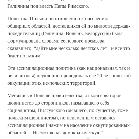
Галичины под власть Папы Римского.
Политика Польши по отношению к населению
обширных областей, доставшихся ей по милости держав-
победительниц (Галичина, Волынь, Белоруссия) была
формулирована словами ее первого премьера,
сказавшего: “дайте мне несколько десятков лет - и все это
будет польским”.
Эта ассимиляционная политика (как национальная, так и
религиозная) неуклонно проводилась все 20 лет польской
оккупации этих не-польских территорий.
Менялись в Польше правительства, от консерваторов-
шовинистов до сторонников, называвшего себя
социалистом, Пилсудского (бывшего, по существу, тоже
польским шовинистом), но неизменным оставался
ассимиляционный нажим на население оккупированных
областей… Несмотря на “демократическую”