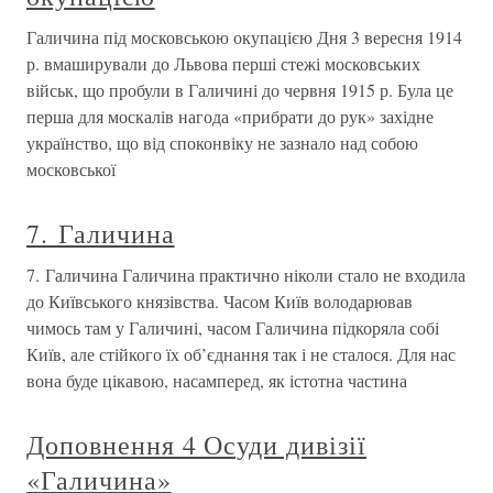
Галичина під московською окупацією Дня 3 вересня 1914
р. вмаширували до Львова перші стежі московських
військ, що пробули в Галичині до червня 1915 р. Була це
перша для москалів нагода «прибрати до рук» західне
українство, що від споконвіку не зазнало над собою
московської
7. Галичина
7. Галичина Галичина практично ніколи стало не входила
до Київського князівства. Часом Київ володарював
чимось там у Галичині, часом Галичина підкоряла собі
Київ, але стійкого їх об’єднання так і не сталося. Для нас
вона буде цікавою, насамперед, як істотна частина
Доповнення 4 Осуди дивізії
«Галичина»