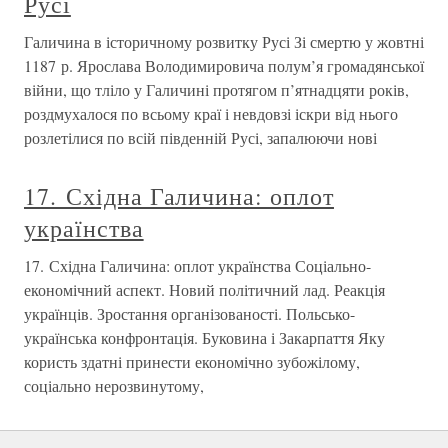
Русі
Галичина в історичному розвитку Русі Зі смертю у жовтні
1187 р. Ярослава Володимировича полум’я громадянської
війни, що тліло у Галичині протягом п’ятнадцяти років,
роздмухалося по всьому краї і невдовзі іскри від нього
розлетілися по всій південній Русі, запалюючи нові
17. Східна Галичина: оплот
українства
17. Східна Галичина: оплот українства Соціально-
економічний аспект. Новий політичний лад. Реакція
українців. Зростання організованості. Польсько-
українська конфронтація. Буковина і Закарпаття Яку
користь здатні принести економічно зубожілому,
соціально нерозвинутому,