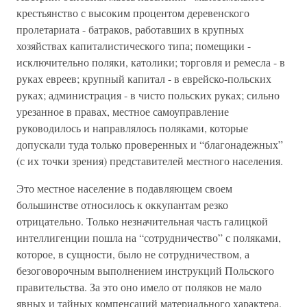
крестьянство с высоким процентом деревенского
пролетариата - батраков, работавших в крупных
хозяйствах капиталистического типа; помещики -
исключительно поляки, католики; торговля и ремесла - в
руках евреев; крупный капитал - в еврейско-польских
руках; администрация - в чисто польских руках; сильно
урезанное в правах, местное самоуправление
руководилось и направлялось поляками, которые
допускали туда только проверенных и “благонадежных”
(с их точки зрения) представителей местного населения.
Это местное население в подавляющем своем
большинстве относилось к оккупантам резко
отрицательно. Только незначительная часть галицкой
интеллигенции пошла на “сотрудничество” с поляками,
которое, в сущности, было не сотрудничеством, а
безоговорочным выполнением инструкций Польского
правительства. За это оно имело от поляков не мало
явных и тайных компенсаций материального характера.