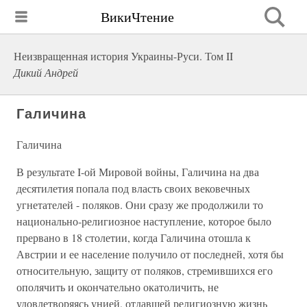
ВикиЧтение
Неизвращенная история Украины-Руси. Том II
Дикий Андрей
Галичина
Галичина
В результате I-ой Мировой войны, Галичина на два
десятилетия попала под власть своих вековечных
угнетателей - поляков. Они сразу же продолжили то
национально-религиозное наступление, которое было
прервано в 18 столетии, когда Галичина отошла к
Австрии и ее население получило от последней, хотя бы
относительную, защиту от поляков, стремившихся его
ополячить и окончательно окатоличить, не
удовлетворяясь унией, отдавшей религиозную жизнь