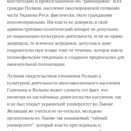
конституцию и провозглашенное ею “равноправие” всех
граждан Польши, население оккупированной поляками
части Украины-Руси, фактически, было гражданами
неполноправными. Им власть не доверяла; в свой
административно-политический аппарат не допускала;
их национально-культурную деятельность, если не прямо
запрещала, то всячески затрудняла, допуская и даже
покровительствуя только тому ее течению, которое имело
полонофильские тенденции и создавало предпосылки для
окончательной полонизации.
Лучшим свидетельством отношения Польши к
культурной деятельности многомиллионного населения
Галичины и Волыни может служить тот факт, что,
несмотря на настойчивые домогательства населения, так
и не был открыт украинский университет во Львове.
Желавшая же учиться не по-польски, молодежь
организовала во Львове так называемый “тайный
университет”, который власти преследовали и,